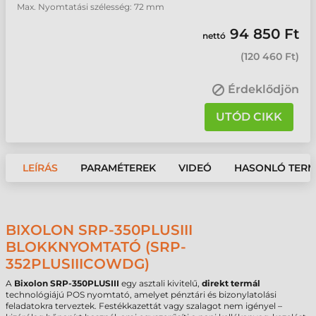
Max. Nyomtatási szélesség: 72 mm
94 850 Ft
nettó
(
120 460 Ft
)
Érdeklődjön
UTÓD CIKK
LEÍRÁS
PARAMÉTEREK
VIDEÓ
HASONLÓ TER
BIXOLON SRP-350PLUSIII
BLOKKNYOMTATÓ (SRP-
352PLUSIIICOWDG)
A
Bixolon
SRP-350PLUSIII
egy asztali kivitelű,
direkt termál
technológiájú POS nyomtató, amelyet pénztári és bizonylatolási
feladatokra terveztek. Festékkazettát vagy szalagot nem igényel –