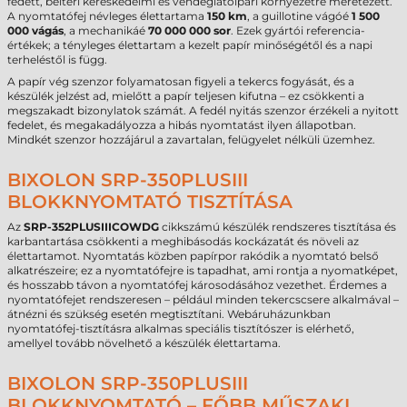
fedett, beltéri kereskedelmi és vendéglátóipari környezetre méretezett.
A nyomtatófej névleges élettartama
150 km
, a guillotine vágóé
1 500
000 vágás
, a mechanikáé
70 000 000 sor
. Ezek gyártói referencia-
értékek; a tényleges élettartam a kezelt papír minőségétől és a napi
terheléstől is függ.
A papír vég szenzor folyamatosan figyeli a tekercs fogyását, és a
készülék jelzést ad, mielőtt a papír teljesen kifutna – ez csökkenti a
megszakadt bizonylatok számát. A fedél nyitás szenzor érzékeli a nyitott
fedelet, és megakadályozza a hibás nyomtatást ilyen állapotban.
Mindkét szenzor hozzájárul a zavartalan, felügyelet nélküli üzemhez.
BIXOLON SRP-350PLUSIII
BLOKKNYOMTATÓ TISZTÍTÁSA
Az
SRP-352PLUSIIICOWDG
cikkszámú készülék rendszeres tisztítása és
karbantartása csökkenti a meghibásodás kockázatát és növeli az
élettartamot. Nyomtatás közben papírpor rakódik a nyomtató belső
alkatrészeire; ez a nyomtatófejre is tapadhat, ami rontja a nyomatképet,
és hosszabb távon a nyomtatófej károsodásához vezethet. Érdemes a
nyomtatófejet rendszeresen – például minden tekercscsere alkalmával –
átnézni és szükség esetén megtisztítani. Webáruházunkban
nyomtatófej-tisztításra alkalmas speciális tisztítószer is elérhető,
amellyel tovább növelhető a készülék élettartama.
BIXOLON SRP-350PLUSIII
BLOKKNYOMTATÓ – FŐBB MŰSZAKI