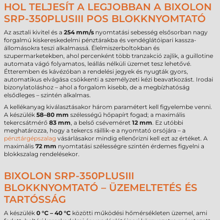
HOL TELJESÍT A LEGJOBBAN A BIXOLON
SRP-350PLUSIII POS BLOKKNYOMTATÓ
Az asztali kivitel és a
254 mm/s
nyomtatási sebesség elsősorban nagy
forgalmú kiskereskedelmi pénztárakba és vendéglátóipari kassza-
állomásokra teszi alkalmassá. Élelmiszerboltokban és
szupermarketekben, ahol percenként több tranzakció zajlik, a guillotine
automata vágó folyamatos, leállás nélküli üzemet tesz lehetővé.
Étteremben és kávézóban a rendelési jegyek és nyugták gyors,
automatikus elvágása csökkenti a személyzeti kézi beavatkozást. Irodai
bizonylatoláshoz – ahol a forgalom kisebb, de a megbízhatóság
elsődleges – szintén alkalmas.
A kellékanyag kiválasztásakor három paramétert kell figyelembe venni.
A készülék
58–80 mm
szélességű hőpapírt fogad; a maximális
tekercsátmérő
83 mm
, a belső cséveméret
12 mm
. Ez utóbbi
meghatározza, hogy a tekercs ráillik-e a nyomtató orsójára – a
pénztárgépszalag
vásárlásakor mindig ellenőrizni kell ezt az értéket. A
maximális
72 mm
nyomtatási szélességre szintén érdemes figyelni a
blokkszalag rendelésekor.
BIXOLON SRP-350PLUSIII
BLOKKNYOMTATÓ – ÜZEMELTETÉS ÉS
TARTÓSSÁG
A készülék
0 °C – 40 °C
közötti működési hőmérsékleten üzemel, ami