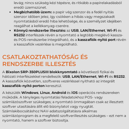
levág; nincs szükség kézi tépésre, és ritkább a papírelakadásból
eredő üzemszünet.
Megbízhatóbb üzem:
a papír vég szenzor és a fedél nyitás
szenzor időben jelez, így csökken a hibás vagy megszakadt
nyomtatásból eredő hiba lehetősége, és a személyzet idejében
reagálhat a kellékanyag-cserére.
Könnyű rendszerbe illesztés:
az
USB
,
LAN/Ethernet
,
Wi-Fi
és
RS232
interfészek révén a nyomtató a legtöbb meglévő kassza-
és POS-rendszerbe integrálható, és a
kasszafiók-nyitó port
révén
a kasszafiók vezérlése is megoldható.
CSATLAKOZTATHATÓSÁG ÉS
RENDSZERBE ILLESZTÉS
A
Bixolon SRP-350PLUSIII blokknyomtató
a következő fizikai és
hálózati interfészekkel rendelkezik:
USB
,
LAN/Ethernet
,
Wi-Fi
és
RS232
.
A kasszafiók közvetlen, szoftveres vezérléssel nyitható az integrált
kasszafiók-nyitó porton
keresztül.
A készülék
Windows
,
Linux
,
Android
és
iOS
operációs rendszereken
működik. A tényleges nyomtatási feladatokhoz POS- vagy
számlázószoftver szükséges; a nyomtató önmagában csak az illesztett
szoftver utasítására állít elő bizonylatot vagy nyugtát.
Számlakibocsátáshoz NAV-adatszolgáltatásra alkalmas
számlázóprogram és a megfelelő szoftverillesztés szükséges – ezt nem a
nyomtató, hanem a szoftver biztosítja.