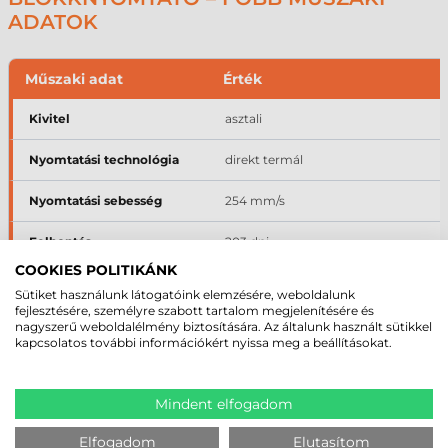
ADATOK
Műszaki adat
Érték
Kivitel
asztali
Nyomtatási technológia
direkt termál
Nyomtatási sebesség
254 mm/s
Felbontás
203 dpi
COOKIES POLITIKÁNK
Kellékanyag-szélesség
58–80 mm
Sütiket használunk látogatóink elemzésére, weboldalunk
fejlesztésére, személyre szabott tartalom megjelenítésére és
Interfészek
USB, LAN/Ethernet, Wi-Fi, RS232,
nagyszerű weboldalélmény biztosítására. Az általunk használt sütikkel
kasszafiók-nyitó port
kapcsolatos további információkért nyissa meg a beállításokat.
A teljes műszaki specifikáció a termékoldal „Paraméterek" fülén érhető
Mindent elfogadom
el.
Elfogadom
Elutasítom