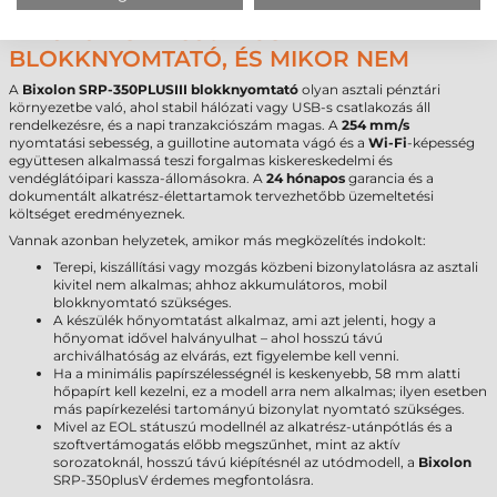
MIKOR A LEGJOBB VÁLASZTÁS A
BIXOLON SRP-350PLUSIII
BLOKKNYOMTATÓ, ÉS MIKOR NEM
A
Bixolon SRP-350PLUSIII blokknyomtató
olyan asztali pénztári
környezetbe való, ahol stabil hálózati vagy USB-s csatlakozás áll
rendelkezésre, és a napi tranzakciószám magas. A
254 mm/s
nyomtatási sebesség, a guillotine automata vágó és a
Wi-Fi
-képesség
együttesen alkalmassá teszi forgalmas kiskereskedelmi és
vendéglátóipari kassza-állomásokra. A
24 hónapos
garancia és a
dokumentált alkatrész-élettartamok tervezhetőbb üzemeltetési
költséget eredményeznek.
Vannak azonban helyzetek, amikor más megközelítés indokolt:
Terepi, kiszállítási vagy mozgás közbeni bizonylatolásra az asztali
kivitel nem alkalmas; ahhoz akkumulátoros, mobil
blokknyomtató szükséges.
A készülék hőnyomtatást alkalmaz, ami azt jelenti, hogy a
hőnyomat idővel halványulhat – ahol hosszú távú
archiválhatóság az elvárás, ezt figyelembe kell venni.
Ha a minimális papírszélességnél is keskenyebb, 58 mm alatti
hőpapírt kell kezelni, ez a modell arra nem alkalmas; ilyen esetben
más papírkezelési tartományú bizonylat nyomtató szükséges.
Mivel az EOL státuszú modellnél az alkatrész-utánpótlás és a
szoftvertámogatás előbb megszűnhet, mint az aktív
sorozatoknál, hosszú távú kiépítésnél az utódmodell, a
Bixolon
SRP-350plusV érdemes megfontolásra.