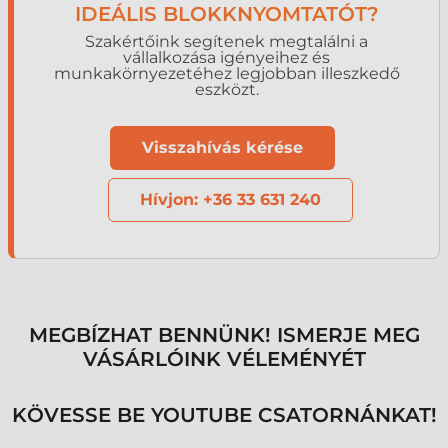
IDEÁLIS BLOKKNYOMTATÓT?
Szakértőink segítenek megtalálni a
vállalkozása igényeihez és
munkakörnyezetéhez legjobban illeszkedő
eszközt.
Visszahívás kérése
Hívjon: +36 33 631 240
MEGBÍZHAT BENNÜNK! ISMERJE MEG
VÁSÁRLÓINK VÉLEMÉNYÉT
KÖVESSE BE YOUTUBE CSATORNÁNKAT!