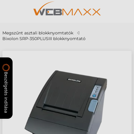
Megszűnt asztali blokknyomtatók
Bixolon SRP-350PLUSIII blokknyomtató
Beszélgetés indítása