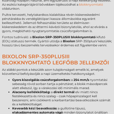
kizárólag hőpapírt használ, ami egyszerűsíti a napi kellékanyag-kezelést.
Az eszköz kategóriájáról bővebben tájékozódhat a
blokknyomtató
oldalunkon.
Pultra tervezett, helytakarékos kialakítása révén kiskereskedelmi
pénztárakba és vendéglátóipari kassza-állomásokba egyaránt
beilleszthető. Jellemző felhasználási területe az élelmiszer-
kiskereskedelem és az éttermi-kávézói bizonylatolás, ahol az elvárás a
gyors, megbízható nyugtanyomtatás csúcsforgalomban is.
Fontos tudnivaló: a
Bixolon SRP-350PLUSIII blokknyomtató
kifutó
(EOL) státuszú termék. Gyártói utódja a
Bixolon
SRP-350plusV készülék;
hosszú távú beüzemelés tervezésekor érdemes ezt figyelembe venni.
BIXOLON SRP-350PLUSIII
BLOKKNYOMTATÓ LEGFŐBB JELLEMZŐI
Az alábbi pontok a készülék azon tulajdonságait emelik ki, amelyek
közvetlenül befolyásolják a napi üzemeltetési hatékonyságot.
Gyors kiszolgálás csúcsforgalomban:
a
254 mm/s
nyomtatási
sebesség rövid sorban tartja a pénztárat; a blokk másodpercek
alatt elkészül, így a várakozási idő minimális marad.
Alacsony kellékköltség:
a
direkt termál
elv miatt nincs
festékkazetta és nincs szalag – csak hőpapírszalagot kell
beszerezni, ami csökkenti a karbantartási beavatkozások számát
és a kellékköltséget.
Kevesebb kézi beavatkozás:
a guillotine típusú,
elakadásmentes automata vágó
minden bizonylatot önállóan