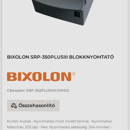
BIXOLON SRP-350PLUSIII BLOKKNYOMTATÓ
Cikkszám:
SRP-352PLUSIIICOWDG
Összehasonlító
Kivitel: Asztali • Nyomtatási mód: Direkt termál • Nyomtatási
felbontás: 203 dpi • Max. Nyomtatási sebesség: 254 mm/sec •