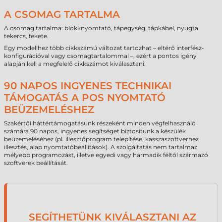
A CSOMAG TARTALMA
A csomag tartalma: blokknyomtató, tápegység, tápkábel, nyugta
tekercs, fekete.
Egy modellhez több cikkszámú változat tartozhat – eltérő interfész-
konfigurációval vagy csomagtartalommal –, ezért a pontos igény
alapján kell a megfelelő cikkszámot kiválasztani.
90 NAPOS INGYENES TECHNIKAI
TÁMOGATÁS A POS NYOMTATÓ
BEÜZEMELÉSHEZ
Szakértői háttértámogatásunk részeként minden végfelhasználó
számára 90 napos, ingyenes segítséget biztosítunk a készülék
beüzemeléséhez (pl. illesztőprogram telepítése, kasszaszoftverhez
illesztés, alap nyomtatóbeállítások). A szolgáltatás nem tartalmaz
mélyebb programozást, illetve egyedi vagy harmadik féltől származó
szoftverek beállítását.
SEGÍTHETÜNK KIVÁLASZTANI AZ