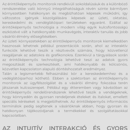
Az érintőképernyős monitorok rendkívüli sokoldalúsáuk és a különböző
rendszerekbe való könnyű integrálhatóságuk révén szinte bármilyen
környezetben hatékonyan és megbízhatóan képesek működni, így
változatos igények kiszolgálására képesek az üzleti, oktatási,
kereskedelmi és vendéglátóipari területeken egyaránt. Ezáltal az
érintőképernyős technológia a modern világ egyik kulcsfontosságú
eszközévé vált a hatékonyabb munkavégzés, interaktív tanulás és jobb
vásárlói élmény elősegítésében.
Az üzleti környezetekben az érintőképernyős monitorok kiemelkedően
hasznosak lehetnek például prezentációk során, ahol az interaktív
funkciók lehetővé teszik a résztvevők számára, hogy közvetlenül
reagáljanak az adatokra és grafikonokra. Ezenkívül a tárgyalások során
az érintőképernyős technológia lehetővé teszi az adatok gyors
megosztását és szerkesztését, ami hatékonyabb és kölcsönös,
közvetlen kapcsolaton alapuló döntéshozatalt eredményez.
Talán a legismertebb felhasználási kör a kereskedelemhez és a
vedéglátóiparhoz köthető. Ebben a szektorban az érintőképernyős
monitorok az ügyfélszolgálat és a vásárlói élmény fokozása terén
játszanak kulcsszerepet. Például egy étteremben vagy kávézóban az
érintőképernyős rendelőrendszerek lehetővé teszik a vendégeknek,
hogy könnyedén és gyorsan rendeljenek ételeket és italokat, emellett
speciális kéréseket is megjelölhetnek. Az érintőképernyős információs
terminálok pedig segítenek a vásárlóknak abban, hogy gyorsan és
hatékonyan tájékozódjanak a termékekkel és szolgáltatásokkal
kapcsolatban.
AZ INTUITÍV INTERAKCIÓ ÉS GYORS