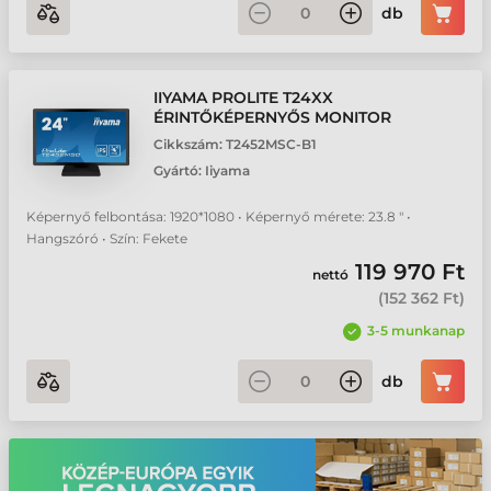
db
IIYAMA PROLITE T24XX
ÉRINTŐKÉPERNYŐS MONITOR
Cikkszám:
T2452MSC-B1
Gyártó:
Iiyama
Képernyő felbontása: 1920*1080 • Képernyő mérete: 23.8 " •
Hangszóró • Szín: Fekete
119 970 Ft
nettó
(
152 362 Ft
)
3-5 munkanap
db