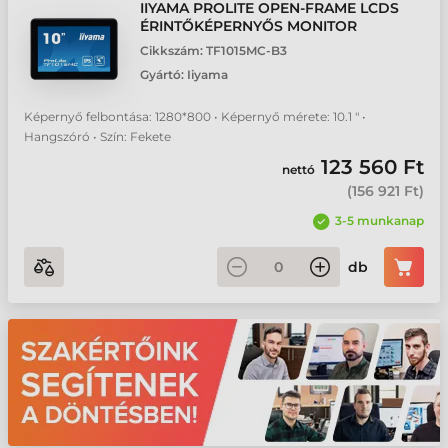
IIYAMA PROLITE OPEN-FRAME LCDS
ÉRINTŐKÉPERNYŐS MONITOR
Cikkszám:
TF1015MC-B3
Gyártó:
Iiyama
Képernyő felbontása: 1280*800 • Képernyő mérete: 10.1 " •
Hangszóró • Szín: Fekete
123 560 Ft
nettó
(
156 921 Ft
)
3-5 munkanap
db