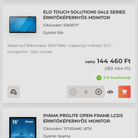
ELO TOUCH SOLUTIONS 04LS SERIES
ÉRINTŐKÉPERNYŐS MONITOR
Cikkszám:
E968117
Gyártó:
Elo
Képernyő felbontása: 1920*1080 • Képernyő mérete: 13.3 " •
Hangszóró • Szín: szürke
144 460 Ft
nettó
(
183 464 Ft
)
3-5 munkanap
db
IIYAMA PROLITE OPEN-FRAME LCDS
ÉRINTŐKÉPERNYŐS MONITOR
Cikkszám:
TF1534MC-B7X
Gyártó:
Iiyama