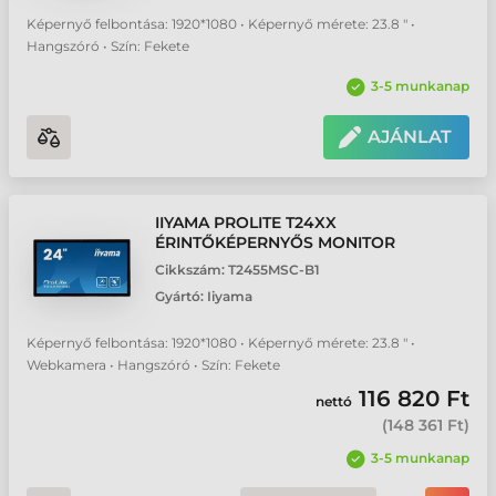
Képernyő felbontása: 1920*1080 • Képernyő mérete: 23.8 " •
Hangszóró • Szín: Fekete
3-5 munkanap
AJÁNLAT
IIYAMA PROLITE T24XX
ÉRINTŐKÉPERNYŐS MONITOR
Cikkszám:
T2455MSC-B1
Gyártó:
Iiyama
Képernyő felbontása: 1920*1080 • Képernyő mérete: 23.8 " •
Webkamera • Hangszóró • Szín: Fekete
116 820 Ft
nettó
(
148 361 Ft
)
3-5 munkanap