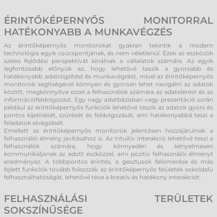
ÉRINTŐKÉPERNYŐS MONITORRAL
HATÉKONYABB A MUNKAVÉGZÉS
Az érintőképernyős monitorokat gyakran tekintik a modern
technológia egyik csúcspontjának, és nem véletlenül. Ezek az eszközök
széles fejlődési perspektívát kínálnak a vállalatok számára. Az egyik
legfontosabb előnyük az, hogy lehetővé teszik a gyorsabb és
hatékonyabb adatrögzítést és munkavégzést, mivel az érintőképernyős
monitorok segítségével könnyen és gyorsan lehet navigálni az adatok
között, megkönnyítve ezzel a felhasználók számára az adatelérést és az
információfeldolgozást. Egy nagy adatbázisban vagy prezentáció során
például az érintőképernyős funkciók lehetővé teszik az adatok gyors és
pontos kijelölését, szűrését és feldolgozását, ami hatékonyabbá teszi a
feladatok elvégzését.
Emellett az érintőképernyős monitorok jelentősen hozzájárulnak a
felhasználói élmény javításához is. Az intuitív interakció lehetővé teszi a
felhasználók számára, hogy könnyedén és kényelmesen
kommunikáljanak az adott eszközzel, ami pozitív felhasználói élményt
eredményez. A többpontos érintés, a gesztusok felismerése és más
fejlett funkciók tovább fokozzák az érintőképernyős felületek sokoldalú
felhasználhatóságát, lehetővé téve a kreatív és hatékony interakciót.
FELHASZNÁLÁSI TERÜLETEK
SOKSZÍNŰSÉGE