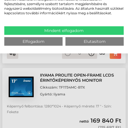
fejlesztésére, személyre szabott tartalom megjelenítésére és
nagyszerű weboldalélmény biztosítására. Az általunk használt sütikkel
Képernyő felbontása: 1920*1080 • Képernyő mérete: 15 " •
kapcsolatos további információkért nyissa meg a beállításokat.
Hangszóró • Szín: szürke
167 560 Ft
nettó
Mindent elfogadom
(
212 801 Ft
)
3-5 munkanap
Elfogadom
Elutasítom
db
IIYAMA PROLITE OPEN-FRAME LCDS
ÉRINTŐKÉPERNYŐS MONITOR
Cikkszám:
TF1734MC-B7X
Gyártó:
Iiyama
Képernyő felbontása: 1280*1024 • Képernyő mérete: 17 " • Szín:
Fekete
169 840 Ft
nettó
(
215 697 Ft
)