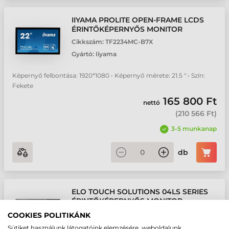
IIYAMA PROLITE OPEN-FRAME LCDS
ÉRINTŐKÉPERNYŐS MONITOR
Cikkszám:
TF2234MC-B7X
Gyártó:
Iiyama
Képernyő felbontása: 1920*1080 • Képernyő mérete: 21.5 " • Szín:
Fekete
165 800 Ft
nettó
(
210 566 Ft
)
3-5 munkanap
db
ELO TOUCH SOLUTIONS 04LS SERIES
ÉRINTŐKÉPERNYŐS MONITOR
Cikkszám:
E968313
COOKIES POLITIKÁNK
Gyártó:
Elo
Sütiket használunk látogatóink elemzésére, weboldalunk