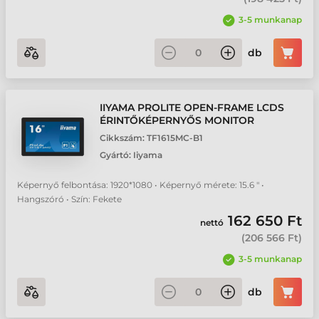
3-5 munkanap
db
IIYAMA PROLITE OPEN-FRAME LCDS
ÉRINTŐKÉPERNYŐS MONITOR
Cikkszám:
TF1615MC-B1
Gyártó:
Iiyama
Képernyő felbontása: 1920*1080 • Képernyő mérete: 15.6 " •
Hangszóró • Szín: Fekete
162 650 Ft
nettó
(
206 566 Ft
)
3-5 munkanap
db