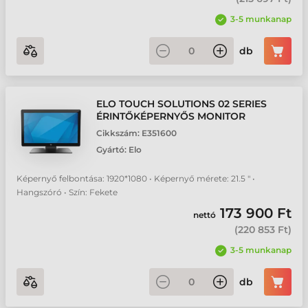
3-5 munkanap
db
ELO TOUCH SOLUTIONS 02 SERIES
ÉRINTŐKÉPERNYŐS MONITOR
Cikkszám:
E351600
Gyártó:
Elo
Képernyő felbontása: 1920*1080 • Képernyő mérete: 21.5 " •
Hangszóró • Szín: Fekete
173 900 Ft
nettó
(
220 853 Ft
)
3-5 munkanap
db