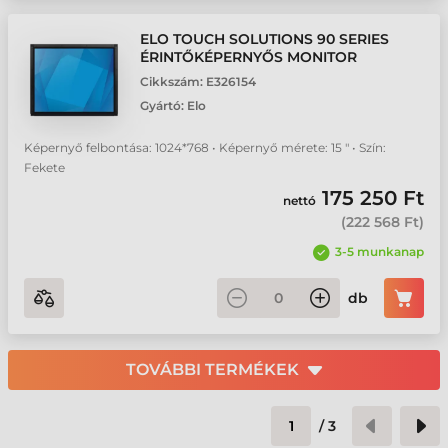
ELO TOUCH SOLUTIONS 90 SERIES
ÉRINTŐKÉPERNYŐS MONITOR
Cikkszám:
E326154
Gyártó:
Elo
Képernyő felbontása: 1024*768 • Képernyő mérete: 15 " • Szín:
Fekete
175 250 Ft
nettó
(
222 568 Ft
)
3-5 munkanap
db
TOVÁBBI TERMÉKEK
/
3