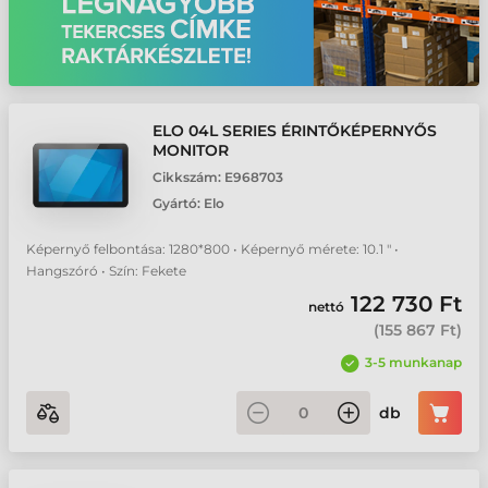
ELO 04L SERIES ÉRINTŐKÉPERNYŐS
MONITOR
Cikkszám:
E968703
Gyártó:
Elo
Képernyő felbontása: 1280*800 • Képernyő mérete: 10.1 " •
Hangszóró • Szín: Fekete
122 730 Ft
nettó
(
155 867 Ft
)
3-5 munkanap
db