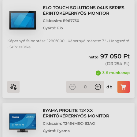
ELO TOUCH SOLUTIONS 04LS SERIES
ÉRINTŐKÉPERNYŐS MONITOR
Iiyama ProLite XUB27/XB27/B27 érintőképernyő
Cikkszám:
E967730
Gyártó:
Elo
Képernyő felbontása: 1280*800 • Képernyő mérete: 7 " • Hangszóró
• Szín: szürke
97 050 Ft
nettó
(
123 254 Ft
)
3-5 munkanap
db
IIYAMA PROLITE T24XX
ÉRINTŐKÉPERNYŐS MONITOR
Cikkszám:
T2454MSC-B3AG
Gyártó:
Iiyama