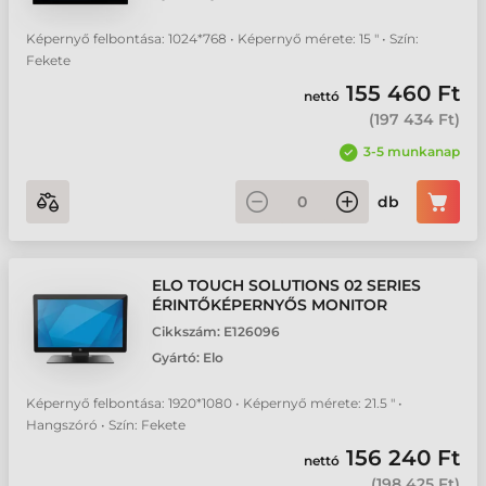
Képernyő felbontása: 1024*768 • Képernyő mérete: 15 " • Szín:
Fekete
155 460 Ft
nettó
(
197 434 Ft
)
3-5 munkanap
db
ELO TOUCH SOLUTIONS 02 SERIES
ÉRINTŐKÉPERNYŐS MONITOR
Cikkszám:
E126096
Gyártó:
Elo
Képernyő felbontása: 1920*1080 • Képernyő mérete: 21.5 " •
Hangszóró • Szín: Fekete
156 240 Ft
nettó
(
198 425 Ft
)