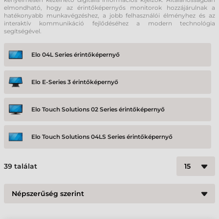
elmondható, hogy az érintőképernyős monitorok hozzájárulnak a
hatékonyabb munkavégzéshez, a jobb felhasználói élményhez és az
interaktív kommunikáció fejlődéséhez a modern technológia
segítségével.
Elo 04L Series érintőképernyő
Elo E-Series 3 érintőképernyő
Elo Touch Solutions 02 Series érintőképernyő
Elo Touch Solutions 04LS Series érintőképernyő
Elo Touch Solutions 90 Series érintőképernyő
39
találat
Iiyama ProLite open-frame LCDs érintőképernyő
Iiyama ProLite T24 érintőképernyő