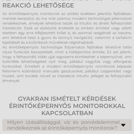
REAKCIÓ LEHETŐSÉGE
Az érintőképernyős monitorok az utóbbi években jelentős fejlődésen
mentek keresztül, és ma már számos modern technológiai jellemzővel
rendelkeznek, amelyek lehetővé teszik az intuitív és direkt felhasználói
interakciót. Ezek az eszközök érzékelik az emberi érintést vagy adott
esetben egy erre kifejlesztett tollat is, és azonnal reagálnak az inputra,
ami lehetővé teszi a gyors és könnyű navigációt, valamint a tartalom
kijelölését és a különböző műveletek végrehajtását.
Az érintőképernyős technológia folyamatos fejlődése lehetővé tette
olyan funkciók bevezetését, mint a többpontos érintés. Ez azt jelenti,
hogy a felhasználó több ujjal egyszerre érintkezhet a képernyővel, ami
különféle lehetőségeket nyit meg, például nagyítás vagy elforgatás
funkciókat. Emellett a modern érintőképernyős monitorok képesek
felismerni különböző manuális gesztusokat, például csippentést vagy
húzást, ami tovább növeli az interakció intuitív jellegét és felhasználói
élményét.
GYAKRAN ISMÉTELT KÉRDÉSEK
ÉRINTŐKÉPERNYŐS MONITOROKKAL
KAPCSOLATBAN
Milyen ütésállósággal, víz és porvédelemmel
rendelkeznek az érintőképernyős monitorok?
Az érintőképernyős monitorok ütésállósága és víz- illetve porvédelme