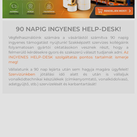
érintőképernyős monitorok csatlakoztatására. Néhány érintőképernyős
az adott célra fejlesztett ki. Fontos figyelembe venni, hogy az egyes
monitor USB-n keresztül kommunikál a számítógéppel, különösen
operációs rendszerek és érintőképernyős monitorok közötti
akkor, ha az USB adatainkat és áramellátását is biztosítja. Fontos
kompatibilitás és funkcionalitás eltérő lehet, ezért ajánlott előzetesen
megemlíteni, hogy a megfelelő csatlakozó kiválasztásánál figyelembe
tájékozódni és konzultálni a gyártóval a megfelelő környezet
kell venni az érintőképernyős monitor és a számítógép vagy más
kialakításához.
eszközök csatlakozóinak típusát és kompatibilitását.
90 NAPIG INGYENES HELP-DESK!
Végfelhasználóink számára a vásárlástól számítva 90 napig
ingyenes támogatást nyújtunk! Szakképzett szervizes kollégáink
folyamatosan gyártói oktatásokon vesznek részt, hogy a
felmerülő kérdésekre gyors és szakszerű választ tudjanak adni.
Az
INGYENES HELP-DESK szolgáltatás pontos tartalmát ismerje
meg!
Vállalatunk a 90 nap lejárta után sem hagyja magára ügyfeleit!
Szervizünkben
jótállási idő alatt és után is vállaljuk
vonalkódtechnikai készülékek (címkenyomtató, vonalkódolvasó,
adatgyűjtő, stb.) szervizelését és karbantartását!