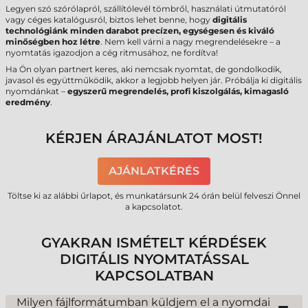
Legyen szó szórólapról, szállítólevél tömbről, használati útmutatóról
vagy céges katalógusról, biztos lehet benne, hogy
digitális
technológiánk minden darabot precízen, egységesen és kiváló
minőségben hoz létre
. Nem kell várni a nagy megrendelésekre – a
nyomtatás igazodjon a cég ritmusához, ne fordítva!
Ha Ön olyan partnert keres, aki nemcsak nyomtat, de gondolkodik,
javasol és együttműködik, akkor a legjobb helyen jár. Próbálja ki digitális
nyomdánkat –
egyszerű megrendelés, profi kiszolgálás, kimagasló
eredmény
.
KÉRJEN ÁRAJÁNLATOT MOST!
AJÁNLATKÉRÉS
Töltse ki az alábbi űrlapot, és munkatársunk 24 órán belül felveszi Önnel
a kapcsolatot.
GYAKRAN ISMÉTELT KÉRDÉSEK
DIGITÁLIS NYOMTATÁSSAL
KAPCSOLATBAN
Milyen fájlformátumban küldjem el a nyomdai