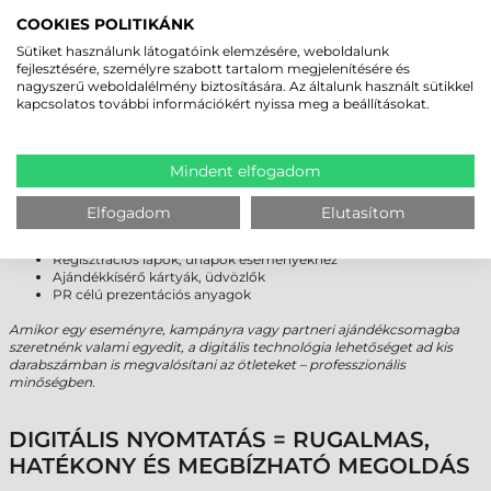
KIADVÁNYOK, KÖNYVEK, NAPTÁRAK
COOKIES POLITIKÁNK
Sütiket használunk látogatóink elemzésére, weboldalunk
Kis példányszámú könyvek, kézikönyvek
fejlesztésére, személyre szabott tartalom megjelenítésére és
Céges naptárak, belső kiadványok
nagyszerű weboldalélmény biztosítására. Az általunk használt sütikkel
Katalógusok, árlisták
kapcsolatos további információkért nyissa meg a beállításokat.
Egy jól szerkesztett céges kiadvány vagy kézikönyv hosszú távon segíti
a munkát és emeli a vállalati színvonalat. Digitális nyomtatással ezekből
is készíthetünk néhány tucat példányt, igényes kivitelben, gyorsan és
Mindent elfogadom
elérhető áron.
EGYEDI, KIS SZÉRIÁS KREATÍV TERMÉKEK
Elfogadom
Elutasítom
Belépőjegyek, rendezvénykártyák, bónok
Regisztrációs lapok, űrlapok eseményekhez
Ajándékkísérő kártyák, üdvözlők
PR célú prezentációs anyagok
Amikor egy eseményre, kampányra vagy partneri ajándékcsomagba
szeretnénk valami egyedit, a digitális technológia lehetőséget ad kis
darabszámban is megvalósítani az ötleteket – professzionális
minőségben.
DIGITÁLIS NYOMTATÁS = RUGALMAS,
HATÉKONY ÉS MEGBÍZHATÓ MEGOLDÁS