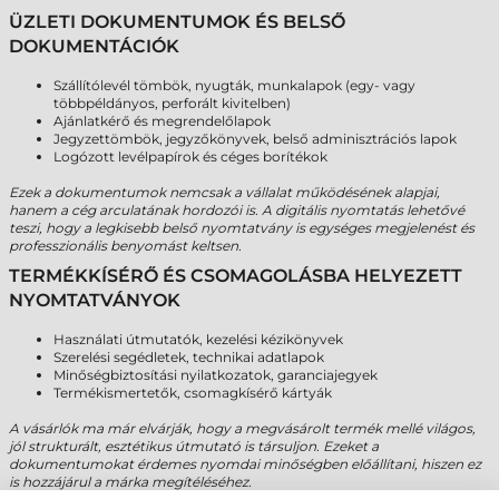
ÜZLETI DOKUMENTUMOK ÉS BELSŐ
DOKUMENTÁCIÓK
Szállítólevél tömbök, nyugták, munkalapok (egy- vagy
többpéldányos, perforált kivitelben)
Ajánlatkérő és megrendelőlapok
Jegyzettömbök, jegyzőkönyvek, belső adminisztrációs lapok
Logózott levélpapírok és céges borítékok
Ezek a dokumentumok nemcsak a vállalat működésének alapjai,
hanem a cég arculatának hordozói is. A digitális nyomtatás lehetővé
teszi, hogy a legkisebb belső nyomtatvány is egységes megjelenést és
professzionális benyomást keltsen.
TERMÉKKÍSÉRŐ ÉS CSOMAGOLÁSBA HELYEZETT
NYOMTATVÁNYOK
Használati útmutatók, kezelési kézikönyvek
Szerelési segédletek, technikai adatlapok
Minőségbiztosítási nyilatkozatok, garanciajegyek
Termékismertetők, csomagkísérő kártyák
A vásárlók ma már elvárják, hogy a megvásárolt termék mellé világos,
jól strukturált, esztétikus útmutató is társuljon. Ezeket a
dokumentumokat érdemes nyomdai minőségben előállítani, hiszen ez
is hozzájárul a márka megítéléséhez.