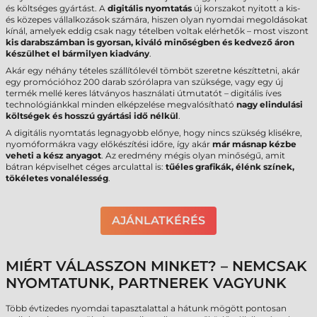
és költséges gyártást. A
digitális nyomtatás
új korszakot nyitott a kis-
és közepes vállalkozások számára, hiszen olyan nyomdai megoldásokat
kínál, amelyek eddig csak nagy tételben voltak elérhetők – most viszont
kis darabszámban is gyorsan, kiváló minőségben és kedvező áron
készülhet el bármilyen kiadvány
.
Akár egy néhány tételes szállítólevél tömböt szeretne készíttetni, akár
egy promócióhoz 200 darab szórólapra van szüksége, vagy egy új
termék mellé keres látványos használati útmutatót – digitális íves
technológiánkkal minden elképzelése megvalósítható
nagy elindulási
költségek és hosszú gyártási idő nélkül
.
A digitális nyomtatás legnagyobb előnye, hogy nincs szükség klisékre,
nyomóformákra vagy előkészítési időre, így akár
már másnap kézbe
veheti a kész anyagot
. Az eredmény mégis olyan minőségű, amit
bátran képviselhet céges arculattal is:
tűéles grafikák, élénk színek,
tökéletes vonalélesség
.
AJÁNLATKÉRÉS
MIÉRT VÁLASSZON MINKET? – NEMCSAK
NYOMTATUNK, PARTNEREK VAGYUNK
Több évtizedes nyomdai tapasztalattal a hátunk mögött pontosan