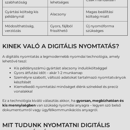
szabhatóság
lehetséges
Gyártási költség kis
Magas beállítási
Alacsony
példánynál
költség miatt
Módosíthatóság,
Gyors, fájlból
Új nyomóforma
verziózás
frissíthető
szükséges
KINEK VALÓ A DIGITÁLIS NYOMTATÁS?
A digitális nyomtatás a legmodernebb nyomdai technológia, amely
lehetővé teszi:
Kis példányszámú gyártást alacsony indulóköltséggel
Gyors átfutási időt – akár 1-2 munkanap
Személyre szabott, változó adatokat tartalmazó nyomtatványok
készítését
Kiemelkedő nyomtatási minőséget élénk színekkel és precíz
vonalakkal
Ez a technológia kiváló választás akkor, ha
gyorsan, megbízhatóan és
kis mennyiségben
van szükség nyomdai anyagra – legyen szó belső
dokumentumról vagy ügyfélkommunikációs anyagról.
MIT TUDUNK NYOMTATNI DIGITÁLIS