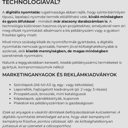
TECHNOLÓGIÁVAL?
A
digitális nyomtatás
rugalmassága abban rejlik, hogy szinte bármilyen
típusú, lapalapú nyomdai termék előállítható vele,
kiváló minőségben
és gyors átfutással
– mindezt
már alacsony darabszámban is
. A
technológia különösen hasznos olyan projektekhez, amelyeknél nem éri
meg ofszet nyomtatást alkalmazni a kis példányszám vagy a gyakori
frissítési igény miatt.
Mivel nincs szükség klisék és nyomóformák gyártására, a digitális
nyomtatás nemcsak gyorsabb, hanem jóval költséghatékonyabb is
azoknak, akik
kisebb mennyiségben, de magas minőségben
szeretnének nyomtatni.
Nálunk a leggyakrabban keresett, kisebb példányszámú termékeket is
gyártjuk, kompromisszumok nélkül:
MARKETINGANYAGOK ÉS REKLÁMKIADVÁNYOK
Szórólapok (A6-tól A3-ig, egy- vagy kétoldalas)
Leporellók, hajtogatott kiadványok (pl. 2 vagy 3 részes)
Prospektusok, brosúrák, mini katalógusok
Képeslapok, ajándékkártyák, kuponok
Plakátok kis példányszámban is gazdaságosan
Ezek az anyagok a vásárlói döntések befolyásolásának kulcselemei. A
digitális nyomtatás lehetőséget ad arra, hogy akár kampányról
kampányra frissítve, pontos célzással, idő- és költséghatékonyan
juttassuk el az üzenetet a célcsoporthoz.