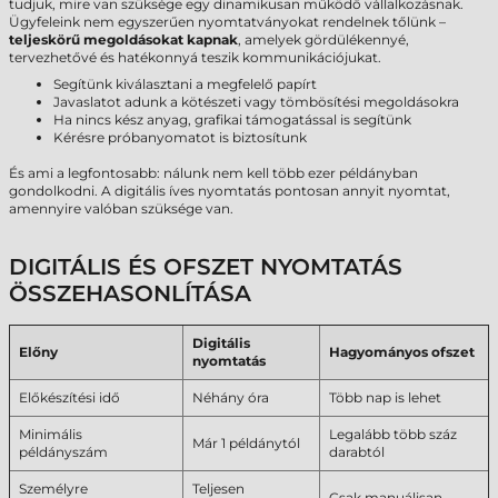
tudjuk, mire van szüksége egy dinamikusan működő vállalkozásnak.
Ügyfeleink nem egyszerűen nyomtatványokat rendelnek tőlünk –
teljeskörű megoldásokat kapnak
, amelyek gördülékennyé,
tervezhetővé és hatékonnyá teszik kommunikációjukat.
Segítünk kiválasztani a megfelelő papírt
Javaslatot adunk a kötészeti vagy tömbösítési megoldásokra
Ha nincs kész anyag, grafikai támogatással is segítünk
Kérésre próbanyomatot is biztosítunk
És ami a legfontosabb: nálunk nem kell több ezer példányban
gondolkodni. A digitális íves nyomtatás pontosan annyit nyomtat,
amennyire valóban szüksége van.
DIGITÁLIS ÉS OFSZET NYOMTATÁS
ÖSSZEHASONLÍTÁSA
Digitális
Előny
Hagyományos ofszet
nyomtatás
Előkészítési idő
Néhány óra
Több nap is lehet
Minimális
Legalább több száz
Már 1 példánytól
példányszám
darabtól
Személyre
Teljesen
Csak manuálisan