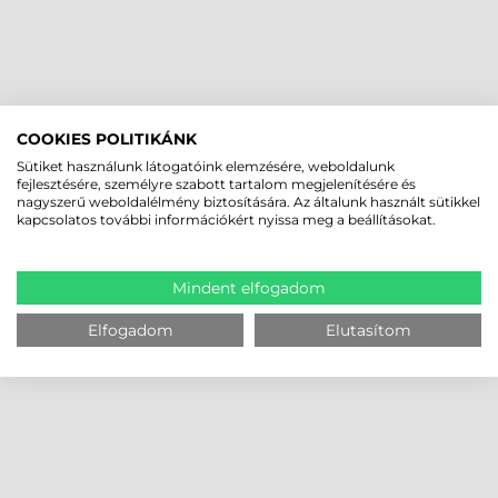
COOKIES POLITIKÁNK
Sütiket használunk látogatóink elemzésére, weboldalunk
fejlesztésére, személyre szabott tartalom megjelenítésére és
nagyszerű weboldalélmény biztosítására. Az általunk használt sütikkel
kapcsolatos további információkért nyissa meg a beállításokat.
Mindent elfogadom
Elfogadom
Elutasítom