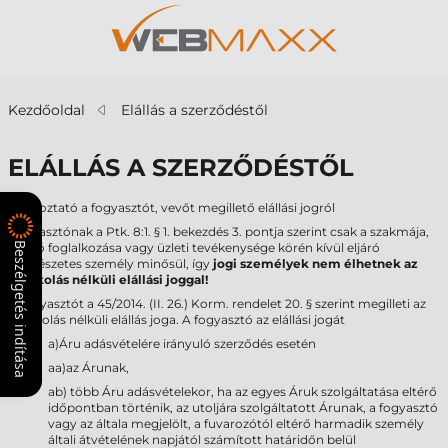
Kezdőoldal
Elállás a szerződéstől
ELÁLLÁS A SZERZŐDÉSTŐL
Tájékoztató a fogyasztót, vevőt megillető elállási jogról
Fogyasztónak a Ptk. 8:1. § 1. bekezdés 3. pontja szerint csak a szakmája,
Beszélgetés indítása
önálló foglalkozása vagy üzleti tevékenysége körén kívül eljáró
természetes személy minősül, így
jogi személyek nem élhetnek az
indokolás nélküli elállási joggal!
A fogyasztót a 45/2014. (II. 26.) Korm. rendelet 20. § szerint megilleti az
indokolás nélküli elállás joga. A fogyasztó az elállási jogát
a)Áru adásvételére irányuló szerződés esetén
aa)az Árunak,
ab) több Áru adásvételekor, ha az egyes Áruk szolgáltatása eltérő
időpontban történik, az utoljára szolgáltatott Árunak, a fogyasztó
vagy az általa megjelölt, a fuvarozótól eltérő harmadik személy
általi átvételének napjától számított határidőn belül