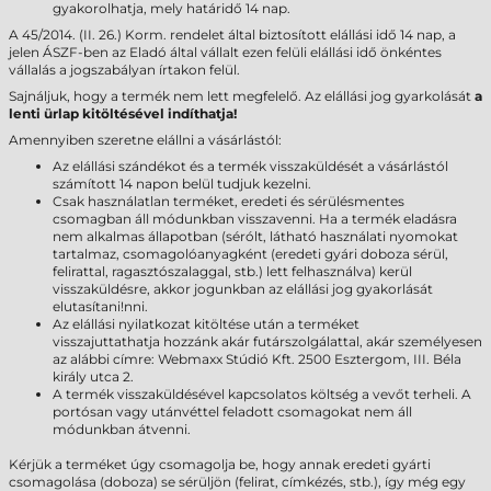
gyakorolhatja, mely határidő 14 nap.
A 45/2014. (II. 26.) Korm. rendelet által biztosított elállási idő 14 nap, a
jelen ÁSZF-ben az Eladó által vállalt ezen felüli elállási idő önkéntes
vállalás a jogszabályan írtakon felül.
Sajnáljuk, hogy a termék nem lett megfelelő. Az elállási jog gyarkolását
a
lenti ürlap kitöltésével indíthatja!
Amennyiben szeretne elállni a vásárlástól:
Az elállási szándékot és a termék visszaküldését a vásárlástól
számított 14 napon belül tudjuk kezelni.
Csak használatlan terméket, eredeti és sérülésmentes
csomagban áll módunkban visszavenni. Ha a termék eladásra
nem alkalmas állapotban (sérólt, látható használati nyomokat
tartalmaz, csomagolóanyagként (eredeti gyári doboza sérül,
felirattal, ragasztószalaggal, stb.) lett felhasználva) kerül
visszaküldésre, akkor jogunkban az elállási jog gyakorlását
elutasítani!nni.
Az elállási nyilatkozat kitöltése után a terméket
visszajuttathatja hozzánk akár futárszolgálattal, akár személyesen
az alábbi címre: Webmaxx Stúdió Kft. 2500 Esztergom, III. Béla
király utca 2.
A termék visszaküldésével kapcsolatos költség a vevőt terheli. A
portósan vagy utánvéttel feladott csomagokat nem áll
módunkban átvenni.
Kérjük a terméket úgy csomagolja be, hogy annak eredeti gyárti
csomagolása (doboza) se sérüljön (felirat, címkézés, stb.), így még egy