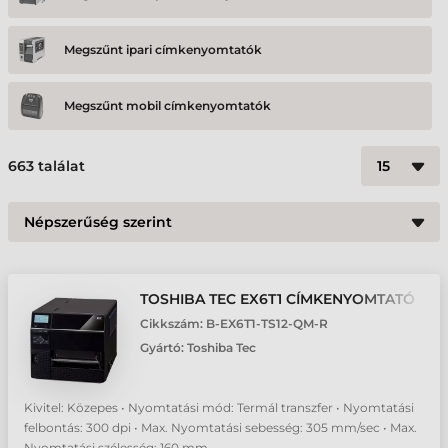
Megszűnt ipari címkenyomtatók
Megszűnt mobil címkenyomtatók
Megszűnt színes címkenyomtató
663
találat
TOSHIBA TEC EX6T1 CÍMKENYOMTATÓ
Cikkszám:
B-EX6T1-TS12-QM-R
Gyártó:
Toshiba Tec
Kivitel: Közepes • Nyomtatási mód: Termál transzfer • Nyomtatási
felbontás: 300 dpi • Max. Nyomtatási sebesség: 305 mm/sec • Max.
Nyomtatási szélesség: 160 mm