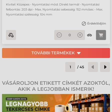
Kivitel: Közepes • Nyomtatási mód: Direkt termál • Nyomtatási
felbontás: 203 dpi • Max. Nyomtatási sebesség: 152 mm/sec • Max.
Nyomtatási szélesség: 104 mm
Érdeklődjön
db
TOVÁBBI TERMÉKEK
/
45
VÁSÁROLJON ETIKETT CÍMKÉT AZOKTÓL,
AKIK A LEGJOBBAN ISMERIK!