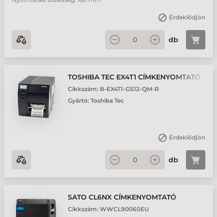
Érdeklődjön
db
TOSHIBA TEC EX4T1 CÍMKENYOMTATÓ
Cikkszám:
B-EX4T1-GS12-QM-R
Gyártó:
Toshiba Tec
Érdeklődjön
db
SATO CL6NX CÍMKENYOMTATÓ
Cikkszám:
WWCL90060EU