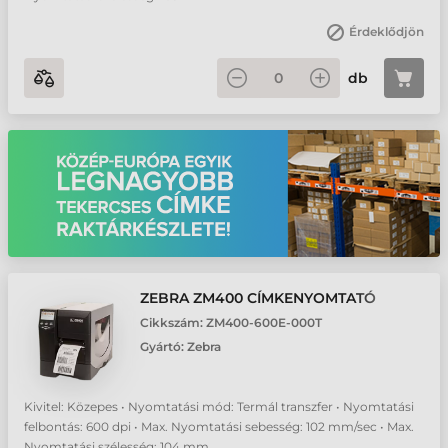
Érdeklődjön
db
ZEBRA ZM400 CÍMKENYOMTATÓ
Cikkszám:
ZM400-600E-000T
Gyártó:
Zebra
Kivitel: Közepes • Nyomtatási mód: Termál transzfer • Nyomtatási
felbontás: 600 dpi • Max. Nyomtatási sebesség: 102 mm/sec • Max.
Nyomtatási szélesség: 104 mm