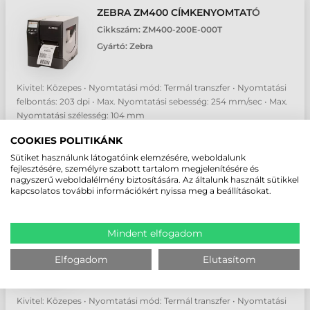
ZEBRA ZM400 CÍMKENYOMTATÓ
Cikkszám:
ZM400-200E-000T
Gyártó:
Zebra
Kivitel: Közepes • Nyomtatási mód: Termál transzfer • Nyomtatási
felbontás: 203 dpi • Max. Nyomtatási sebesség: 254 mm/sec • Max.
Nyomtatási szélesség: 104 mm
COOKIES POLITIKÁNK
Érdeklődjön
Sütiket használunk látogatóink elemzésére, weboldalunk
fejlesztésére, személyre szabott tartalom megjelenítésére és
db
nagyszerű weboldalélmény biztosítására. Az általunk használt sütikkel
kapcsolatos további információkért nyissa meg a beállításokat.
ZEBRA S4M CÍMKENYOMTATÓ
Mindent elfogadom
Cikkszám:
S4M00-300E-0100T
Elfogadom
Elutasítom
Gyártó:
Zebra
Kivitel: Közepes • Nyomtatási mód: Termál transzfer • Nyomtatási