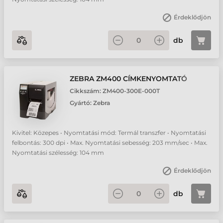
Érdeklődjön
db
ZEBRA ZM400 CÍMKENYOMTATÓ
Cikkszám:
ZM400-300E-000T
Gyártó:
Zebra
Kivitel: Közepes • Nyomtatási mód: Termál transzfer • Nyomtatási
felbontás: 300 dpi • Max. Nyomtatási sebesség: 203 mm/sec • Max.
Nyomtatási szélesség: 104 mm
Érdeklődjön
db