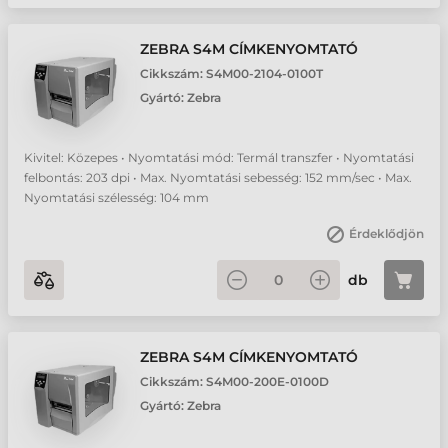
ZEBRA S4M CÍMKENYOMTATÓ
Cikkszám:
S4M00-2104-0100T
Gyártó:
Zebra
Kivitel: Közepes • Nyomtatási mód: Termál transzfer • Nyomtatási
felbontás: 203 dpi • Max. Nyomtatási sebesség: 152 mm/sec • Max.
Nyomtatási szélesség: 104 mm
Érdeklődjön
db
ZEBRA S4M CÍMKENYOMTATÓ
Cikkszám:
S4M00-200E-0100D
Gyártó:
Zebra