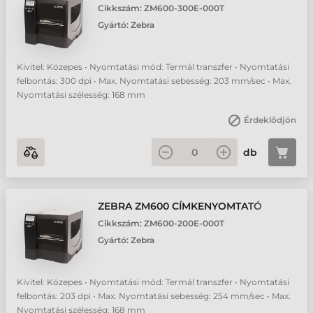
Cikkszám:
ZM600-300E-000T
Gyártó:
Zebra
Kivitel: Közepes • Nyomtatási mód: Termál transzfer • Nyomtatási
felbontás: 300 dpi • Max. Nyomtatási sebesség: 203 mm/sec • Max.
Nyomtatási szélesség: 168 mm
Érdeklődjön
db
ZEBRA ZM600 CÍMKENYOMTATÓ
Cikkszám:
ZM600-200E-000T
Gyártó:
Zebra
Kivitel: Közepes • Nyomtatási mód: Termál transzfer • Nyomtatási
felbontás: 203 dpi • Max. Nyomtatási sebesség: 254 mm/sec • Max.
Nyomtatási szélesség: 168 mm