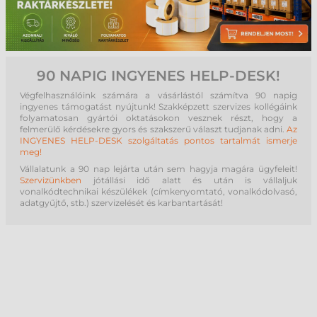
90 NAPIG INGYENES HELP-DESK!
Végfelhasználóink számára a vásárlástól számítva 90 napig
ingyenes támogatást nyújtunk! Szakképzett szervizes kollégáink
folyamatosan gyártói oktatásokon vesznek részt, hogy a
felmerülő kérdésekre gyors és szakszerű választ tudjanak adni.
Az
INGYENES HELP-DESK szolgáltatás pontos tartalmát ismerje
meg!
Vállalatunk a 90 nap lejárta után sem hagyja magára ügyfeleit!
Szervizünkben
jótállási idő alatt és után is vállaljuk
vonalkódtechnikai készülékek (címkenyomtató, vonalkódolvasó,
adatgyűjtő, stb.) szervizelését és karbantartását!