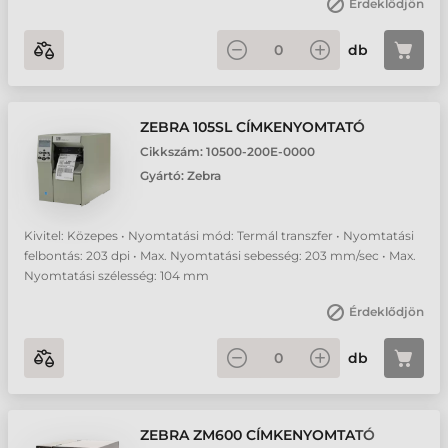
Érdeklődjön
db
ZEBRA 105SL CÍMKENYOMTATÓ
Cikkszám:
10500-200E-0000
Gyártó:
Zebra
Kivitel: Közepes • Nyomtatási mód: Termál transzfer • Nyomtatási
felbontás: 203 dpi • Max. Nyomtatási sebesség: 203 mm/sec • Max.
Nyomtatási szélesség: 104 mm
Érdeklődjön
db
ZEBRA ZM600 CÍMKENYOMTATÓ