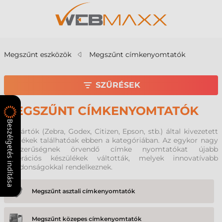
Megszűnt eszközök
Megszűnt címkenyomtatók
SZŰRÉSEK
MEGSZŰNT CÍMKENYOMTATÓK
Beszélgetés indítása
A gyártók (Zebra, Godex, Citizen, Epson, stb.) által kivezetett
termékek találhatóak ebben a kategóriában. Az egykor nagy
népszerűségnek örvendő címke nyomtatókat újabb
generációs készülékek váltották, melyek innovatívabb
tulajdonságokkal rendelkeznek.
Megszűnt asztali címkenyomtatók
Megszűnt közepes címkenyomtatók