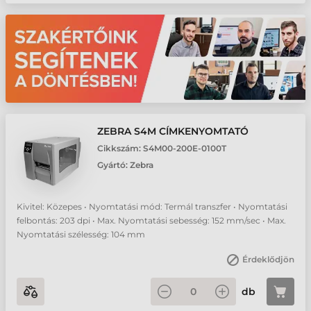
ZEBRA S4M CÍMKENYOMTATÓ
Cikkszám:
S4M00-200E-0100T
Gyártó:
Zebra
Kivitel: Közepes • Nyomtatási mód: Termál transzfer • Nyomtatási
felbontás: 203 dpi • Max. Nyomtatási sebesség: 152 mm/sec • Max.
Nyomtatási szélesség: 104 mm
Érdeklődjön
db