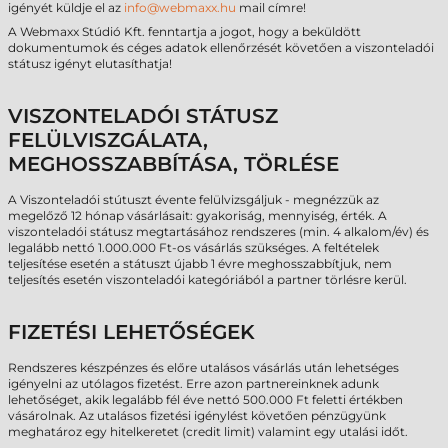
igényét küldje el az
info@webmaxx.hu
mail címre!
A Webmaxx Stúdió Kft. fenntartja a jogot, hogy a beküldött
dokumentumok és céges adatok ellenőrzését követően a viszonteladói
státusz igényt elutasíthatja!
VISZONTELADÓI STÁTUSZ
FELÜLVISZGÁLATA,
MEGHOSSZABBÍTÁSA, TÖRLÉSE
A Viszonteladói stútuszt évente felülvizsgáljuk - megnézzük az
megelőző 12 hónap vásárlásait: gyakoriság, mennyiség, érték. A
viszonteladói státusz megtartásához rendszeres (min. 4 alkalom/év) és
legalább nettó 1.000.000 Ft-os vásárlás szükséges. A feltételek
teljesítése esetén a státuszt újabb 1 évre meghosszabbítjuk, nem
teljesítés esetén viszonteladói kategóriából a partner törlésre kerül.
FIZETÉSI LEHETŐSÉGEK
Rendszeres készpénzes és előre utalásos vásárlás után lehetséges
igényelni az utólagos fizetést. Erre azon partnereinknek adunk
lehetőséget, akik legalább fél éve nettó 500.000 Ft feletti értékben
vásárolnak. Az utalásos fizetési igénylést követően pénzügyünk
meghatároz egy hitelkeretet (credit limit) valamint egy utalási időt.