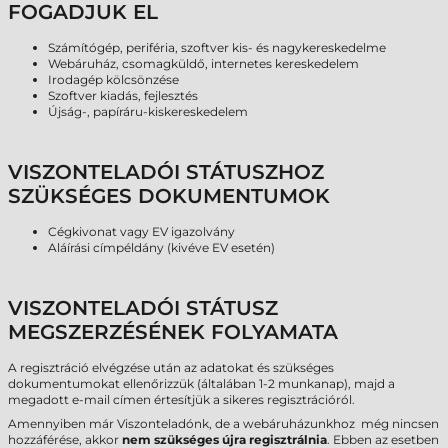
FOGADJUK EL
Számítógép, periféria, szoftver kis- és nagykereskedelme
Webáruház, csomagküldő, internetes kereskedelem
Irodagép kölcsönzése
Szoftver kiadás, fejlesztés
Újság-, papíráru-kiskereskedelem
VISZONTELADÓI STÁTUSZHOZ
SZÜKSÉGES DOKUMENTUMOK
Cégkivonat vagy EV igazolvány
Aláírási címpéldány (kivéve EV esetén)
VISZONTELADÓI STÁTUSZ
MEGSZERZÉSÉNEK FOLYAMATA
A regisztráció elvégzése után az adatokat és szükséges
dokumentumokat ellenőrizzük (általában 1-2 munkanap), majd a
megadott e-mail címen értesítjük a sikeres regisztrációról.
Amennyiben már Viszonteladónk, de a webáruházunkhoz még nincsen
hozzáférése, akkor
nem szükséges újra regisztrálnia
. Ebben az esetben