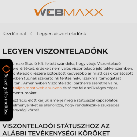
Kezdőoldal
Legyen viszonteladónk
LEGYEN VISZONTELADÓNK
A Webmaxx Stúdió Kft. feltett szándéka, hogy védje Viszonteladó
partnerei értékeit, érdekeit nem valós viszonteladó jelöltekkel szemben.
A Viszonteladók részére biztosított kedvezőbb ár miatt csak korlátozott
Beszélgetés indítása
mértékben tudnak szakértőink térítés nékül szakmai támogatást
biztosítani. Amennyiben Viszonteladói partnerré szeretne válni,
regisztráljon most weblapunkon
és töltse fel a szükséges céges
dokumentumokat.
A regisztráció előtt kérjük ismerje meg a státusszal kapcsolatos
követelményeinket és ellenőrizze, hogy rendelkezik-e szükséges
tevékenységi körrel!
VISZONTELADÓI STÁTUSZHOZ AZ
ALÁBBI TEVÉKENYSÉGI KÖRÖKET