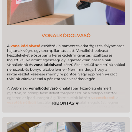
VONALKÓDOLVASÓ
A
vonalkód olvasó
eszközök hibamentes adatrögzítési folyamatot
hajtanak végre egy szempillantás alatt. Vonalkód leolvasó
készülékeket elősorban a kereskedelmi, gyártási, szállítási és
logisztikai, valamint egészségügyi ágazatokban használnak.
Vonalkódok és
vonalkódolvasó
készülékek nélkül az életünk sokkal
nehezebb és bonyolultabb lenne - Nem mindegy, hogy a
raktárkészlet kezelése mennyire pontos, vagy épp mennyi időt
töltünk várakozással a pénztárnál a vásárlás végén.
A Webmaxx
vonalkódolvasó
kínálatában kizárólag elismert
gyártók, minőségi készülékeit forgalmazzunk a belépő szinttől
egészen az ipari kategóriáig. Termékeink között
vezetékestől
a
vezeték nélküli
készülékekig mindenre talál megoldást, legyen
szó 1D
(pl. EAN13, Code128, stb.)
vagy 2D
(QR kód, DataMatrix, PDF,
stb.)
vonalkódokról.