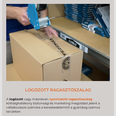
igény kielégít címkenyomtatási szolgáltatásunk. Több mint 20
éves tapasztalatunk alapján gyakorlatilag nincsen olyan
címkenyomtatási feladat, amit ne tudnánk megoldani! A
címkenyomtatás
keretein belül nem csak tekercsben, hanem
igény esetén vágva/darabolva is tudjuk szállítani a kész etiketteket.
LOGÓZOTT RAGASZTÓSZALAG
A
logózott
vagy másnéven
nyomtatott ragasztószalag
költséghatékony biztonsági és marketing megoldást jelent a
vállalkozások számára a kereskedelemtől a gyártásig számos
területen.