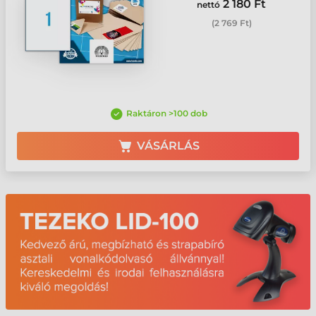
2 180 Ft
nettó
(
2 769 Ft
)
Raktáron >100 dob
VÁSÁRLÁS