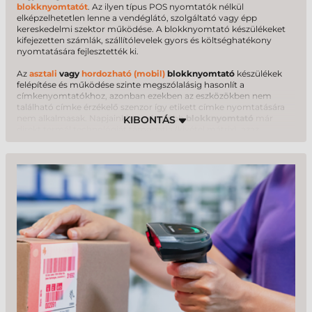
blokknyomtatót
. Az ilyen típus POS nyomtatók nélkül
elképzelhetetlen lenne a vendéglátó, szolgáltató vagy épp
kereskedelmi szektor működése. A blokknyomtató készülékeket
kifejezetten számlák, szállítólevelek gyors és költséghatékony
nyomtatására fejlesztették ki.
Az
asztali
vagy
hordozható (mobil)
blokknyomtató
készülékek
felépítése és működése szinte megszólalásig hasonlít a
címkenyomtatókhoz, azonban ezekben az eszközökben nem
található címke érzékelő szenzor így etikett címke nyomtatására
nem alkalmasak. Napjainkban a legtöbb
blokknyomtató
már
direkt termál technológiát támogatja (kivétel mátrix), azaz
hőérzékeny papír alapanyagra képesek nyomtatni, valamint az
asztali kiépítésnél standard tartozéka a vágó egység a folyamatos
blokkszalagok darabolásához.
Blokknyomtató
gyártóink között
(Sam4S, Epson, Bixolon, Citizen, Polpos, Star)
csakis megbízható
és hosszú évtizedek óta ezen a területen tevékenykedő világcégek
termékei találhatóak, melyek biztosan nem okoznak csalódást.