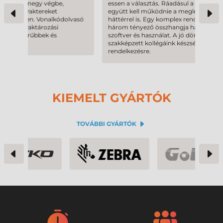
essen a választás. Ráadásul a berendezésnek
fela
együtt kell működnie a meglévő informatikai
hasz
vasó
háttérrel is. Egy komplex rendszer kialakítását
túlm
három tényező összhangja határozza meg: eszköz,
vásá
szoftver és használat. A jó döntés érdekében
fela
szakképzett kollégáink készséggel állnak
mely
rendelkezésre.
Koll
taná
KIEMELT GYÁRTÓK
arrow_down_sm
TOVÁBBI GYÁRTÓK