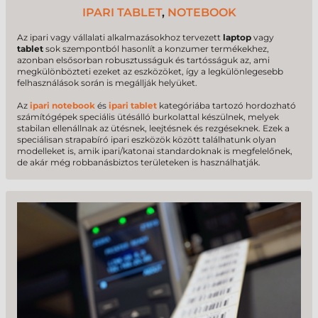
IPARI TABLET
,
NOTEBOOK
Az ipari vagy vállalati alkalmazásokhoz tervezett
laptop
vagy
tablet
sok szempontból hasonlít a konzumer termékekhez,
azonban elsősorban robusztusságuk és tartósságuk az, ami
megkülönbözteti ezeket az eszközöket, így a legkülönlegesebb
felhasználások során is megállják helyüket.
Az
ipari notebook
és
ipari tablet
kategóriába tartozó hordozható
számítógépek speciális ütésálló burkolattal készülnek, melyek
stabilan ellenállnak az ütésnek, leejtésnek és rezgéseknek. Ezek a
speciálisan strapabíró ipari eszközök között találhatunk olyan
modelleket is, amik ipari/katonai standardoknak is megfelelőnek,
de akár még robbanásbiztos területeken is használhatják.