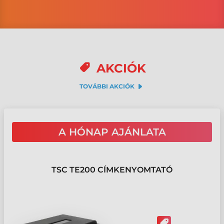
AKCIÓK
arrow_down_sm
TOVÁBBI AKCIÓK
A HÓNAP AJÁNLATA
TSC TE200 CÍMKENYOMTATÓ