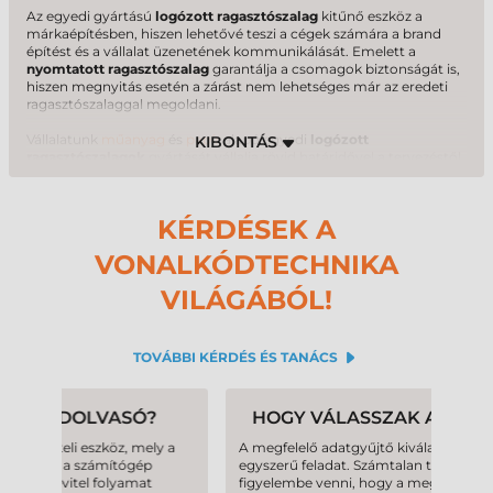
Az egyedi gyártású
logózott ragasztószalag
kitűnő eszköz a
márkaépítésben, hiszen lehetővé teszi a cégek számára a brand
építést és a vállalat üzenetének kommunikálását. Emelett a
nyomtatott ragasztószalag
garantálja a csomagok biztonságát is,
hiszen megnyitás esetén a zárást nem lehetséges már az eredeti
ragasztószalaggal megoldani.
Vállalatunk
műanyag
és
papír
alapú egyedi
logózott
ragasztószalagok
gyártását vállalja rövid határidővel a tervezéstől
egészen a kivitelezésig. A választott alapanyagtól függően többféle
színnyomással és méretben gyártunk
nyomtatott
ragasztószalagokat
.
KÉRDÉSEK A
VONALKÓDTECHNIKA
VILÁGÁBÓL!
arrow_down_sm
TOVÁBBI KÉRDÉS ÉS TANÁCS
HOGY VÁLASSZAK ADATGYŰJTŐT?
 a
A megfelelő adatgyűjtő kiválasztása korántsem
egyszerű feladat. Számtalan tényezőt kell
A me
figyelembe venni, hogy a megfelelő eszközre
pont