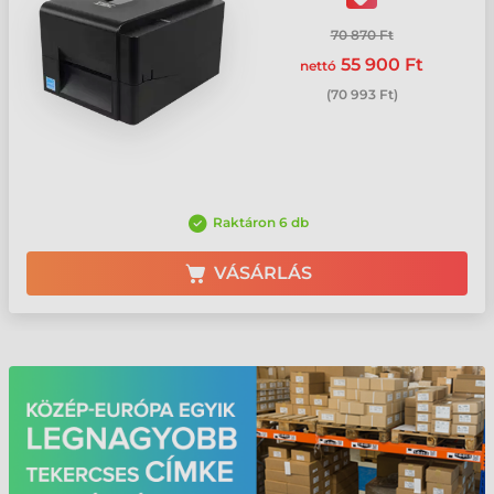
70 870 Ft
55 900 Ft
nettó
(
70 993 Ft
)
Raktáron 6 db
VÁSÁRLÁS