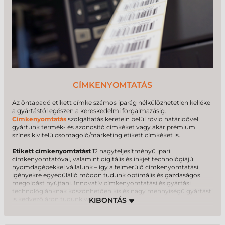
CÍMKENYOMTATÁS
Az öntapadó etikett címke számos iparág nélkülözhetetlen kelléke
a gyártástól egészen a kereskedelmi forgalmazásig.
Címkenyomtatás
szolgáltatás keretein belül rövid határidővel
gyártunk termék- és azonosító címkéket vagy akár prémium
színes kivitelű csomagoló/marketing etikett címkéket is.
Etikett címkenyomtatást
12 nagyteljesítményű ipari
címkenyomtatóval, valamint digitális és inkjet technológiájú
nyomdagépekkel vállalunk – így a felmerülő címkenyomtatási
igényekre egyedülálló módon tudunk optimális és gazdaságos
megoldást nyújtani. Innovatív címkenyomtatási és gyártási
technológiánknak köszönhetően kis és nagy mennyiségű gyártást
is kedvező áron tudunk vállalni.
Lézer stancolási technológiánknak köszönhetően nem okoz
problémát az egyedi formák kivágása sem, így valóban minden