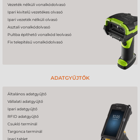
Vezeték nélküli vonalkódolvasó
Ipari kivitelű vezetékes olvasó
Ipari vezeték nélküli olvasó
Asztali vonalkódolvasó
Pultba építhető vonalkód leolvasó
Fix telepítésű vonalkódolvasó
ADATGYŰJTŐK
Általános adatgyűjtő
Vállalati adatgyűjtő
Ipari adatgyűjtő
RFID adatgyűjtő
Csukló terminál
Targonca terminál
Ipari tablet