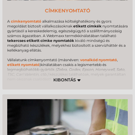
CÍMKENYOMTATÓ
A
címkenyomtató
alkalmazása költséghatékony és gyors
megoldást biztosít vállalkozásoknak
etikett címkék
nyomtatására
gyártásól a kereskedelemig, egészségügytő a szállítmányozásig
számos ágazatban. A Webmaxx termékkínálatában található
tekercses etikett címke nyomtatók
kiváló minőségű és
megbízható készülékek, melyekhez biztosított a szervizháttér és a
kellékanyag ellátás.
Vállalatunk címkenyomtató (másnéven:
vonalkód nyomtató
,
etikett nyomtató
)kínálatában csakis a legismertebb és
legmegbízhatóbb gyártók
(Zebra, Godex, Epson, Honeywell, Sato,
TSC, Carl Valentin, ctb.)
készülékei találhatóak, melyek garantáltan
nem okoznak csalódást!
A tekercses etikett címkenyomtatók használata számos előnnyel
jár, de kijelenthetjük, hogy bizonyos ágazatok nem is tudnának
már ilyen eszközök nélkül működni. Termékkínálatunkban a direkt
termál, a termál transzfer és színes tintasugaras címkenyomtatók
széles választékát kínálja, asztalitól egészen az ipari kategóriáig.