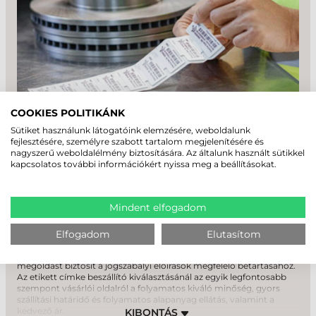
MIÉRT MINKET VÁLASSZON?
COOKIES POLITIKÁNK
Sütiket használunk látogatóink elemzésére, weboldalunk
fejlesztésére, személyre szabott tartalom megjelenítésére és
ETIKETT CÍMKE
nagyszerű weboldalélmény biztosítására. Az általunk használt sütikkel
20 év
19 129
kapcsolatos további információkért nyissa meg a beállításokat.
Az öntapadós
etikett címke
jelentősége mindennapjainkban egy
tapasztalat
ügyfél
elengedhetetlen kellékanyag, hiszen e-nélkül a kereskedelem,
egészségügy, logisztika, raktározás és gyártási folyamatokban
Mindent elfogadom
azonnal káosz alakulna ki! Az etikett címke megtalálható az a
húspultban vásárolt csomagolt szalámin, vagy épp a futár által
meghozott termék csomagolásán is.
Elfogadom
Elutasítom
Az
öntapadó etikett címke
költséghatékony és egyszerű
megoldást biztosít a jogszabályi előírások megfelelő betartásához.
15 000+
42
Az etikett címke beszállító kiválasztásánál az egyik legfontosabb
szempont vásárlói oldalról a folyamatos kiváló minőség, gyors
kiszállított megrendelés
gyártói képviselet
szállítási határidő és folyamatos alapanyag ellátás, valamint a
évente
kedvező ár.