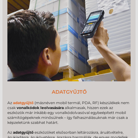
ADATGYŰJTŐ
Az
adatgyűjtő
(másnéven mobil termál, PDA, RF) készülékek nem
csak
vonalkódok leolvasására
alkalmasak, hiszen ezek az
eszközök már inkább egy vonalkódolvasóval egybeépített mobil
számítógépeknek minősülnek – így falhasználásuknak már csak a
képzeletünk szabhat határt.
Az
adatgyűjtő
eszközöket elsősorban leltározásra, áruátvételre,
árukiadásra, árukövetésre, árazásra használják, de egyes modellek