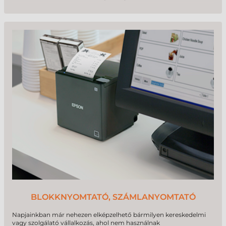
Több, mint 2 évtizedes tapasztalattal minden címkézési feladathoz
tudunk megfelelő
etikett címkét
biztosítani. Közép-Európa egyik
legnagyobb etikett címke raktárkészletével rendelkezünk, melyet
akár másnapra szállítunk! Kínálatunkban elérhető
A4-es íves
etikett címke
, valamint
tekercses kivitelű etikett címke
is.
BLOKKNYOMTATÓ, SZÁMLANYOMTATÓ
Napjainkban már nehezen elképzelhető bármilyen kereskedelmi
vagy szolgálató vállalkozás, ahol nem használnak