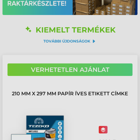
KIEMELT TERMÉKEK
arrow_down_sm
TOVÁBBI ÚJDONSÁGOK
VERHETETLEN AJÁNLAT
210 MM X 297 MM PAPÍR ÍVES ETIKETT CÍMKE
TEZEKO FEHÉR ( 100 ÍV/DOBOZ )