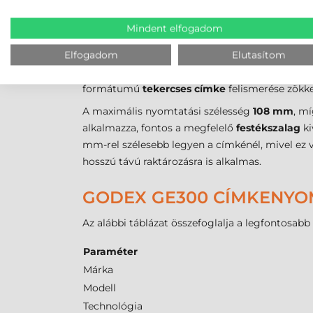
GODEX GE300 VONALKÓD 
Mindent elfogadom
A kellékanyagok megválasztásánál kritikus szem
rendelkező tekercseket fogad be. A belső csév
Elfogadom
Elutasítom
szabványosnak tekinthető. A nyomtató
transzm
formátumú
tekercses címke
felismerése zökk
A maximális nyomtatási szélesség
108 mm
, m
alkalmazza, fontos a megfelelő
festékszalag
ki
mm-rel szélesebb legyen a címkénél, mivel ez vé
hosszú távú raktározásra is alkalmas.
GODEX GE300 CÍMKENYO
Az alábbi táblázat összefoglalja a legfontosab
Paraméter
Márka
Modell
Technológia