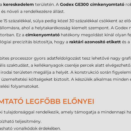
 a
kereskedelem
területén. A
Godex GE300 címkenyomtató
rob
 növeli a rendelkezésre állást.
 15 százalékkal, súlya pedig közel 30 százalékkal csökkent az e
llomásra, ahol a helytakarékosság kiemelt szempont. A Godex 
ktorban. Ez a
címkenyomtató
hatékony megoldást kínál olyan fe
lógiai precizitás biztosítja, hogy a
raktári azonosító etikett
és a
bites processzor gyors adatfeldolgozást tesz lehetővé nagy grafi
lis szaktudást, a kellékanyagok cseréje percek alatt elvégezhet
 irodai területen megállja a helyét. A konstrukció során figyelem
 üzemeltetési költségeket biztosít. A készülék alkalmas minden e
elési folyamatokat.
MTATÓ LEGFŐBB ELŐNYEI
i tulajdonsággal rendelkezik, amely támogatja a mindennapi 
ízható teljesítmény.
vasható vonalkódok érdekében.