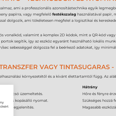
almaz, ami a professzionális azonosítástechnika egyik legmegbíz
ny papírra, vagy megfelelő
festékszalag
használatával papír, 
sal dolgozik, ami tökéletesen megfelel a logisztikai és kereske
vonalkód, valamint a komplex 2D kódok, mint a QR-kód vagy a Da
portok segítik, így az eszköz egyaránt használható lokális mu
sec sebességgel dolgozza fel a beérkező adatokat, így minimális
TRANSZFER VAGY TINTASUGARAS -
lhasználási környezetétől és a kívánt élettartamtól függ. Az alá
Hátrány
agra, olcsó üzemeltetés.
Hőre és fényre érz
nyag- és kopásálló nyomat.
Szükséges hozzá f
ény
iókért
fikai megjelenítés.
Magasabb eszközár