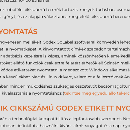
, RS232, 10/100 Ethernet
ez többféle cikkszámú termék tartozik, melyek tudásban, csoma
igényt, és ez alapján választani a megfelelő cikkszámú berendez
NYOMTATÁS
ngyenesen mellékelt Godex GoLabel szoftverral könnyedén lehet
lheti a nyomatképet. A kinyomtatott címkék szabadon tartalmazha
ver adatbázis kezelésre is képes, aminek köszönhetően kiemelkedi
okat ellátó funkciók csak extra felárért érhetők el! Szintén mel
alkódos etiketteket nyomtatni a megszokott Windows alkalmazás
a készülékhez Mac és Linux drivert, valamint a fejlesztőknek An
ban minden működéshez szükséges összetevőt becsomagoltunk (
ll kiválasztania a nyomtatáshoz (
tekintse meg egyedülálló tekerc
IK CIKKSZÁMÚ GODEX ETIKETT NYO
során a technológiai kompatibilitás a legfontosabb szempont. 
pontosan definiálni a használni kívánt címkeanyagot és a napi n