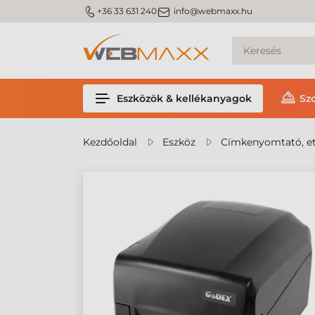
m_phone
m_email
+36 33 631 240
info@webmaxx.hu
Eszközök & kellékanyagok
Sz
Kezdőoldal
Eszköz
Címkenyomtató, et