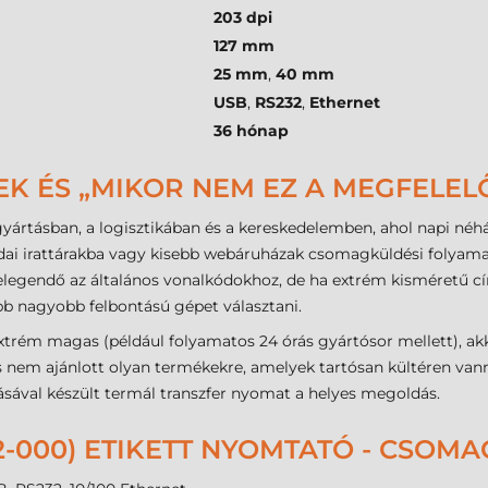
203 dpi
127 mm
25 mm
,
40 mm
USB
,
RS232
,
Ethernet
36 hónap
EK ÉS „MIKOR NEM EZ A MEGFELEL
yártásban, a logisztikában és a kereskedelemben, ahol napi néhá
ai irattárakba vagy kisebb webáruházak csomagküldési folyama
elegendő az általános vonalkódokhoz, de ha extrém kisméretű címk
 nagyobb felbontású gépet választani.
xtrém magas (például folyamatos 24 órás gyártósor mellett), ak
s nem ajánlott olyan termékekre, amelyek tartósan kültéren van
sával készült termál transzfer nyomat a helyes megoldás.
2-000) ETIKETT NYOMTATÓ - CSOM