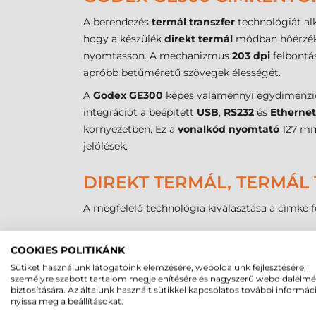
A berendezés
termál transzfer
technológiát alk
hogy a készülék
direkt termál
módban hőérzéke
nyomtasson. A mechanizmus
203 dpi
felbontás
apróbb betűméretű szövegek élességét.
A
Godex GE300
képes valamennyi egydimenziós 
integrációt a beépített
USB
,
RS232
és
Ethernet
környezetben. Ez a
vonalkód nyomtató
127 mm/
jelölések.
DIREKT TERMÁL, TERMÁL 
A megfelelő technológia kiválasztása a címke fe
Technológia
Előny
COOKIES POLITIKÁNK
Direkt termál
Nincs szükség festékszal
Sütiket használunk látogatóink elemzésére, weboldalunk fejlesztésére,
Termál transzfer
Rendkívül tartós, vegyia
személyre szabott tartalom megjelenítésére és nagyszerű weboldalélm
biztosítására. Az általunk használt sütikkel kapcsolatos további informác
Tintasugaras
Színes, fotóminőségű gra
nyissa meg a beállításokat.