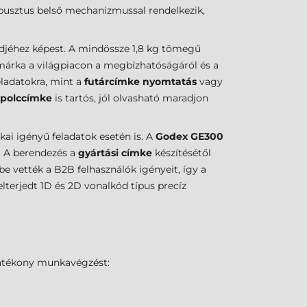
usztus belső mechanizmussal rendelkezik,
lődjéhez képest. A mindössze 1,8 kg tömegű
márka a világpiacon a megbízhatóságáról és a
ladatokra, mint a
futárcímke nyomtatás
vagy
polccímke
is tartós, jól olvasható maradjon
kai igényű feladatok esetén is. A
Godex GE300
ő. A berendezés a
gyártási címke
készítésétől
be vették a B2B felhasználók igényeit, így a
lterjedt 1D és 2D vonalkód típus precíz
hatékony munkavégzést: