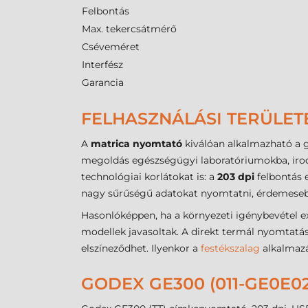
Felbontás
Max. tekercsátmérő
Cséveméret
Interfész
Garancia
FELHASZNÁLÁSI TERÜLET
A
matrica nyomtató
kiválóan alkalmazható a g
megoldás egészségügyi laboratóriumokba, irod
technológiai korlátokat is: a
203 dpi
felbontás 
nagy sűrűségű adatokat nyomtatni, érdemesebb
Hasonlóképpen, ha a környezeti igénybevétel e
modellek javasoltak. A direkt termál nyomtatá
elszíneződhet. Ilyenkor a
festékszalag
alkalmazá
GODEX GE300 (011-GE0E0