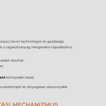
hosszú távon technológiai és gazdasági
z és a ragasztóanyag hengerekre tapadásához
vasást okozhat.
tt.
ató
könnyedén kezel.
 munkatempót és lényegesen alacsonyabb
TÁSI MECHANIZMUS