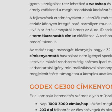
gyors kiszolgálást tesz lehetővé a
webshop
és
amely csökkenti a meghibásodások kockázatát és
A fejlesztések eredményeként a készülék mérete
eszköz könnyen integrálható bármilyen munkaá
kiváló ár-érték arányáról ismert az Auto-ID sze
a
termékazonosító címke
előállítása. A techno
hosszú távon is.
Az eszköz rugalmasságát bizonyítja, hogy a 32 
címkenyomtató
használata nem igényel speciá
kezdve a raktári rendszerezésig számos ipari és
karbantartási igény minimalizálásával alacsony
megjelenítésére, támogatva a komplex adatkez
GODEX GE300 CÍMKENYO
Ez a kompakt berendezés számos olyan műszak
Napi
1000-3000 címke/nap
közötti megb
203 dpi
felbontás az éles szövegek és ol