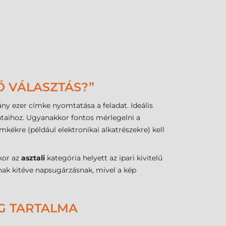
Ő VÁLASZTÁS?”
ny ezer címke nyomtatása a feladat. Ideális
taihoz. Ugyanakkor fontos mérlegelni a
ékre (például elektronikai alkatrészekre) kell
kor az
asztali
kategória helyett az ipari kivitelű
nak kitéve napsugárzásnak, mivel a kép
AG TARTALMA