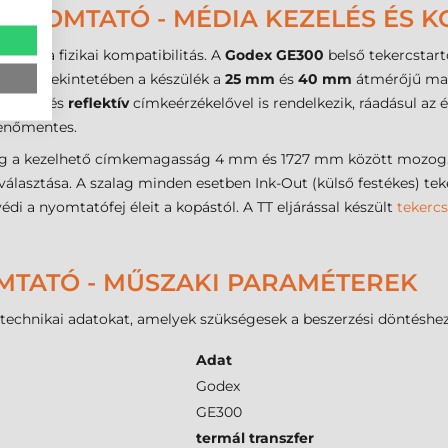
NYOMTATÓ - MÉDIA KEZELÉS ÉS KO
pont a fizikai kompatibilitás. A
Godex GE300
belső tekercstar
eméret tekintetében a készülék a
25 mm
és
40 mm
átmérőjű mag
isszív
és
reflektív
címkeérzékelővel is rendelkezik, ráadásul az é
enőmentes.
íg a kezelhető címkemagasság 4 mm és 1727 mm között mozog
választása. A szalag minden esetben Ink-Out (külső festékes) tek
di a nyomtatófej éleit a kopástól. A TT eljárással készült
tekerc
MTATÓ - MŰSZAKI PARAMÉTEREK
b technikai adatokat, amelyek szükségesek a beszerzési döntéshez
Adat
Godex
GE300
termál transzfer