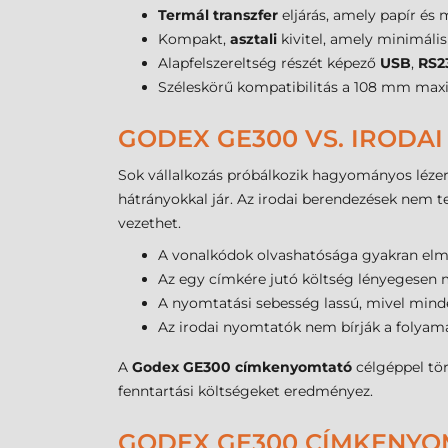
Termál transzfer
eljárás, amely papír és
Kompakt,
asztali
kivitel, amely minimális
Alapfelszereltség részét képező
USB
,
RS2
Széleskörű kompatibilitás a 108 mm max
GODEX GE300 VS. IRODA
Sok vállalkozás próbálkozik hagyományos lézer
hátrányokkal jár. Az irodai berendezések nem 
vezethet.
A vonalkódok olvashatósága gyakran elmar
Az egy címkére jutó költség lényegesen ma
A nyomtatási sebesség lassú, mivel minde
Az irodai nyomtatók nem bírják a folyam
A
Godex GE300 címkenyomtató
célgéppel tö
fenntartási költségeket eredményez.
GODEX GE300 CÍMKENYO