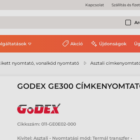
Kapcsolat
Szállítás és fize
Ar
olgáltatások
Akció
Újdonságok
Üg
ikett nyomtató, vonalkód nyomtató
Asztali címkenyomtat
GODEX GE300 CÍMKENYOMTA
Cikkszám:
011-GE0E02-000
Kivitel: Asztali • Nyomtatási mód: Termál transzfer •