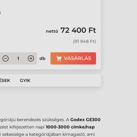
8
72 400 Ft
nettó
(
91 948 Ft
)
VÁSÁRLÁS
db
ÉSEK
GYIK
góriájú berendezés szükséges. A
Godex GE300
zést kifejezetten napi
1000-3000 címke/nap
 sebessége a kategóriájában kimagasló, ami