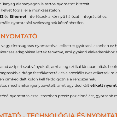
 műanyag alapanyagon is tartós nyomatot biztosít.
 helyet foglal el a munkaasztalon.
32
és
Ethernet
interfészek a könnyű hálózati integrációhoz.
imális nyomtatási szélességnek köszönhetően.
I NYOMTATÓ
 vagy tintasugaras nyomtatóval etikettet gyártani, azonban ez 
tekercses adagolásra lettek tervezve, ami gyakori elakadásokho
ad az ipari szabványoktól, ami a logisztikai láncban hibás beol
gasabb a drága festékkazetták és a speciális íves etikettek mia
n címkeoldalt külön kell feldolgoznia a rendszernek.
atos mechanikai igénybevételt, amit egy dedikált
etikett nyomt
rténő nyomtatás ezzel szemben precíz pozicionálást, gyorsabb
MTATÓ - TECHNOLÓGIA ÉS NYOMTA