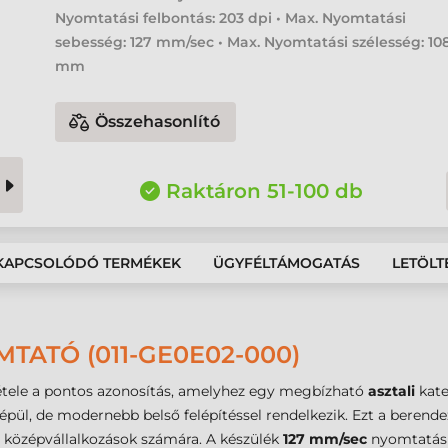
Nyomtatási felbontás: 203 dpi • Max. Nyomtatási
sebesség: 127 mm/sec • Max. Nyomtatási szélesség: 10
mm
Összehasonlító
Raktáron 51-100 db
KAPCSOLÓDÓ TERMÉKEK
ÜGYFÉLTÁMOGATÁS
LETÖLT
ATÓ (011-GE0E02-000)
ltétele a pontos azonosítás, amelyhez egy megbízható
asztali
kate
épül, de modernebb belső felépítéssel rendelkezik. Ezt a berende
 és középvállalkozások számára. A készülék
127 mm/sec
nyomtatási