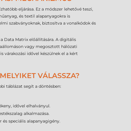
hatóbb eljárása. Ez a módszer lehetővé teszi,
műanyag, és textil alapanyagokra is
delmi szabványoknak, biztosítva a vonalkódok és
ta Matrix előállítására. A digitális
nkaállomáson vagy megosztott hálózati
 várakozási idővel készülnek el a kért
 MELYIKET VÁLASSZA?
bbi táblázat segít a döntésben:
ékeny, idővel elhalványul.
estékszalag alkalmazása.
 és speciális alapanyagigény.