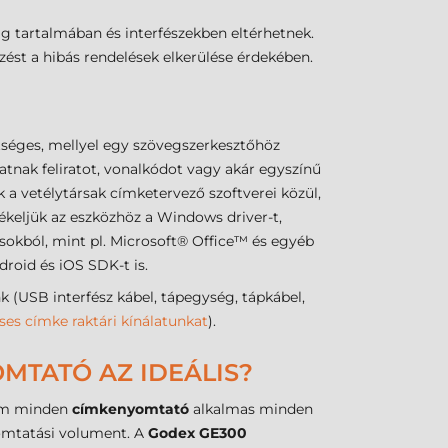
g tartalmában és interfészekben eltérhetnek.
ést a hibás rendelések elkerülése érdekében.
séges, mellyel egy szövegszerkesztőhöz
tnak feliratot, vonalkódot vagy akár egyszínű
k a vetélytársak címketervező szoftverei közül,
lékeljük az eszközhöz a Windows driver-t,
okból, mint pl. Microsoft® Office™ és egyéb
droid és iOS SDK-t is.
USB interfész kábel, tápegység, tápkábel,
ses címke raktári kínálatunkat
).
MTATÓ AZ IDEÁLIS?
Nem minden
címkenyomtató
alkalmas minden
yomtatási volument. A
Godex GE300