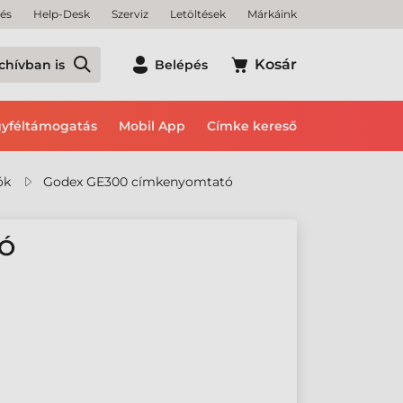
tés
Help-Desk
Szerviz
Letöltések
Márkáink
Kosár
chívban is
Belépés
yféltámogatás
Mobil App
Címke kereső
ók
Godex GE300 címkenyomtató
TÓ