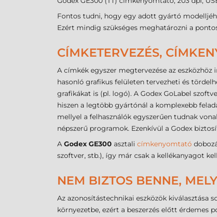
Godex GE300 (TT) címkenyomtató, 203 dpi, USB
Fontos tudni, hogy egy adott gyártó modelljéh
Ezért mindig szükséges meghatározni a pontos 
CÍMKETERVEZÉS, CÍMKE
A címkék egyszer megtervezése az eszközhöz i
hasonló grafikus felületen tervezheti és törde
grafikákat is (pl. logó). A Godex GoLabel szoft
hiszen a legtöbb gyártónál a komplexebb feladat
mellyel a felhasználók egyszerűen tudnak von
népszerű programok. Ezenkívül a Godex biztosít 
A
Godex GE300
asztali
címkenyomtató
dobozá
szoftver, stb.), így már csak a kellékanyagot ke
NEM BIZTOS BENNE, MELY
Az azonosítástechnikai eszközök kiválasztása 
környezetbe, ezért a beszerzés előtt érdemes 