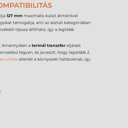
MPATIBILITÁS
tója
127 mm
maximális külső átmérővel
okat támogatja, ami az asztali kategóriában
rzékelő típusa állítható, így a legtöbb
. Amennyiben a
termál transzfer
eljárást
ercselésű legyen, és javasolt, hogy legalább 2
ses címke
ellenáll a környezeti hatásoknak, így
: