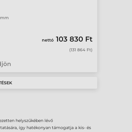
6 mm
103 830 Ft
nettó
(
131 864 Ft
)
djön
TÉSEK
jezetten helyszűkében lévő
atására, így hatékonyan támogatja a kis- és