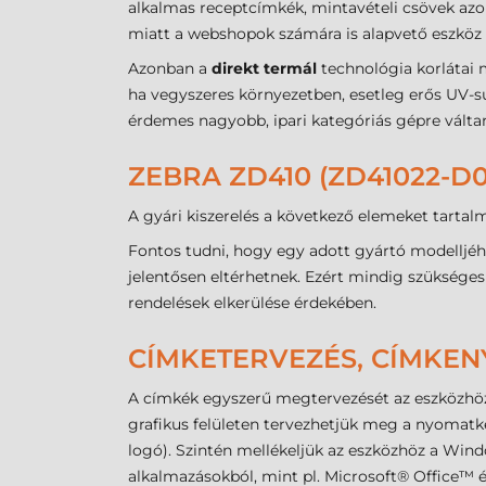
alkalmas receptcímkék, mintavételi csövek azo
miatt a webshopok számára is alapvető eszköz 
Azonban a
direkt termál
technológia korlátai 
ha vegyszeres környezetben, esetleg erős UV-su
érdemes nagyobb, ipari kategóriás gépre válta
ZEBRA ZD410 (ZD41022-D
A gyári kiszerelés a következő elemeket tarta
Fontos tudni, hogy egy adott gyártó modelljéh
jelentősen eltérhetnek. Ezért mindig szükséges
rendelések elkerülése érdekében.
CÍMKETERVEZÉS, CÍMKE
A címkék egyszerű megtervezését az eszközhöz
grafikus felületen tervezhetjük meg a nyomatké
logó). Szintén mellékeljük az eszközhöz a Win
alkalmazásokból, mint pl. Microsoft® Office™