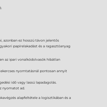
é.
i, azonban ez hosszú távon jelentős
 gyakori papírelakadást és a ragasztóanyag
en az ipari vonalkódolvasók hibátlan
a tekercses nyomtatásnál pontosan annyit
edési idő vagy lassú lapadagolás.
sz nyomatot ad.
végzés alapfeltétele a logisztikában és a