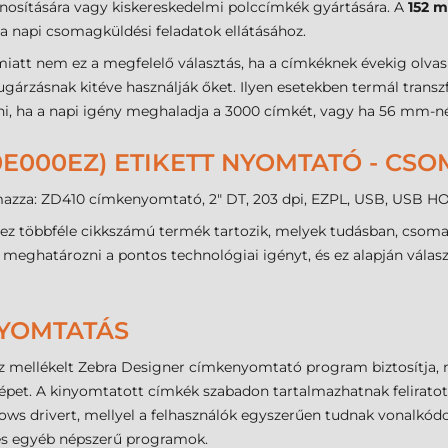
nosítására vagy kiskereskedelmi polccímkék gyártására. A
152 
a napi csomagküldési feladatok ellátásához.
miatt nem ez a megfelelő választás, ha a címkéknek évekig olvas
gárzásnak kitéve használják őket. Ilyen esetekben termál transz
ni, ha a napi igény meghaladja a 3000 címkét, vagy ha 56 mm-n
0E000EZ) ETIKETT NYOMTATÓ - CS
lmazza: ZD410 címkenyomtató, 2" DT, 203 dpi, EZPL, USB, USB H
ez többféle cikkszámú termék tartozik, melyek tudásban, csoma
 meghatározni a pontos technológiai igényt, és ez alapján válas
NYOMTATÁS
 mellékelt Zebra Designer címkenyomtató program biztosítja, 
pet. A kinyomtatott címkék szabadon tartalmazhatnak feliratot, 
dows drivert, mellyel a felhasználók egyszerűen tudnak vonalkó
 és egyéb népszerű programok.