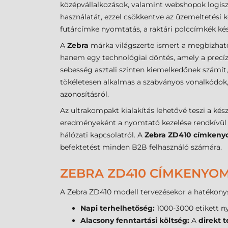
középvállalkozások, valamint webshopok logiszt
használatát, ezzel csökkentve az üzemeltetési k
futárcímke nyomtatás, a raktári polccímkék ké
A
Zebra
márka világszerte ismert a megbízható
hanem egy technológiai döntés, amely a precíz
sebesség asztali szinten kiemelkedőnek számít
tökéletesen alkalmas a szabványos vonalkódok,
azonosításról.
Az ultrakompakt kialakítás lehetővé teszi a k
eredményeként a nyomtató kezelése rendkívül i
hálózati kapcsolatról. A
Zebra ZD410 címkeny
befektetést minden B2B felhasználó számára.
ZEBRA ZD410 CÍMKENYOM
A Zebra ZD410 modell tervezésekor a hatékonys
Napi terhelhetőség:
1000-3000 etikett ny
Alacsony fenntartási költség:
A
direkt 