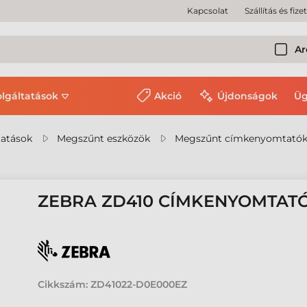
Kapcsolat
Szállítás és fize
Ar
olgáltatások
Akció
Újdonságok
Üg
tatások
Megszűnt eszközök
Megszűnt címkenyomtató
ZEBRA ZD410 CÍMKENYOMTAT
Cikkszám:
ZD41022-D0E000EZ