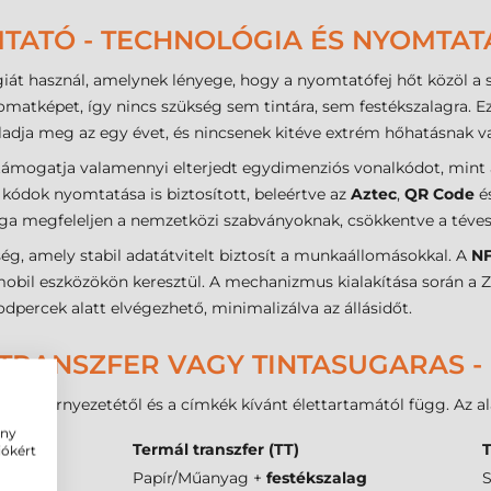
TATÓ - TECHNOLÓGIA ÉS NYOMTA
át használ, amelynek lényege, hogy a nyomtatófej hőt közöl a s
 nyomatképet, így nincs szükség sem tintára, sem festékszalagra.
ladja meg az egy évet, és nincsenek kitéve extrém hőhatásnak 
 támogatja valamennyi elterjedt egydimenziós vonalkódot, min
ódok nyomtatása is biztosított, beleértve az
Aztec
,
QR Code
é
ága megfeleljen a nemzetközi szabványoknak, csökkentve a téves
ég, amely stabil adatátvitelt biztosít a munkaállomásokkal. A
N
t mobil eszközökön keresztül. A mechanizmus kialakítása során 
odpercek alatt elvégezhető, minimalizálva az állásidőt.
TRANSZFER VAGY TINTASUGARAS -
nálás környezetétől és a címkék kívánt élettartamától függ. Az a
ény
DT)
Termál transzfer (TT)
T
iókért
 papír
Papír/Műanyag +
festékszalag
S