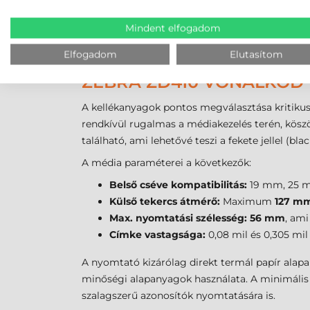
Nyomat élettartama
Rövid (max. 1 év
Költség/címke
Legalacsonyabb
Mindent elfogadom
Fő felhasználás
Szállítás, élelmi
Elfogadom
Elutasítom
ZEBRA ZD410 VONALKÓD 
A kellékanyagok pontos megválasztása kritiku
rendkívül rugalmas a médiakezelés terén, kösz
található, ami lehetővé teszi a fekete jellel (bl
A média paraméterei a következők:
Belső cséve kompatibilitás:
19 mm, 25 m
Külső tekercs átmérő:
Maximum
127 m
Max. nyomtatási szélesség:
56 mm
, am
Címke vastagsága:
0,08 mil és 0,305 mil
A nyomtató kizárólag direkt termál papír alap
minőségi alapanyagok használata. A minimális
szalagszerű azonosítók nyomtatására is.