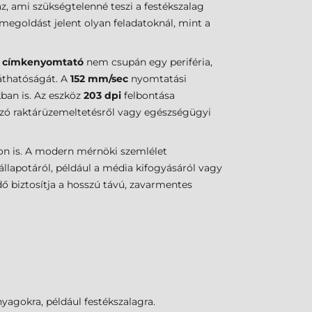
, ami szükségtelenné teszi a festékszalag
 megoldást jelent olyan feladatoknál, mint a
a
címkenyomtató
nem csupán egy periféria,
áthatóságát. A
152 mm/sec
nyomtatási
ban is. Az eszköz
203 dpi
felbontása
szó raktárüzemeltetésről vagy egészségügyi
kon is. A modern mérnöki szemlélet
 állapotáról, például a média kifogyásáról vagy
ő biztosítja a hosszú távú, zavarmentes
yagokra, például festékszalagra.