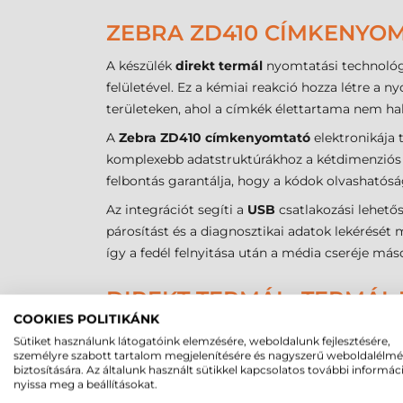
ZEBRA ZD410 CÍMKENYOM
A készülék
direkt termál
nyomtatási technológi
felületével. Ez a kémiai reakció hozza létre a
területeken, ahol a címkék élettartama nem ha
A
Zebra ZD410 címkenyomtató
elektronikája
komplexebb adatstruktúrákhoz a kétdimenziós k
felbontás garantálja, hogy a kódok olvashatós
Az integrációt segíti a
USB
csatlakozási lehetős
párosítást és a diagnosztikai adatok lekérésé
így a fedél felnyitása után a média cseréje más
DIREKT TERMÁL, TERMÁL 
COOKIES POLITIKÁNK
A megfelelő technológia kiválasztása a felhasz
Sütiket használunk látogatóink elemzésére, weboldalunk fejlesztésére,
személyre szabott tartalom megjelenítésére és nagyszerű weboldalélm
Jellemző
Direkt termál (
biztosítására. Az általunk használt sütikkel kapcsolatos további informác
nyissa meg a beállításokat.
Kellékanyag igény
Csak hőérzékeny