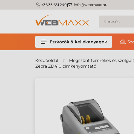
m_phone
m_email
+36 33 631 240
info@webmaxx.hu
Eszközök & kellékanyagok
Sz
Kezdőoldal
Megszűnt termékek és szolgál
Zebra ZD410 címkenyomtató