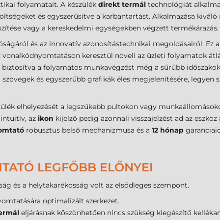
ikai folyamatait. A készülék
direkt termál
technológiát alkalmaz
öltségeket és egyszerűsítve a karbantartást. Alkalmazása kiváló
szítése vagy a kereskedelmi egységekben végzett termékárazás.
ságáról és az innovatív azonosítástechnikai megoldásairól. Ez 
 vonalkódnyomtatáson keresztül növeli az üzleti folyamatok átl
, biztosítva a folyamatos munkavégzést még a sűrűbb időszakok
 szövegek és egyszerűbb grafikák éles megjelenítésére, legyen 
észülék elhelyezését a legszűkebb pultokon vagy munkaállomáso
ntuitív, az
ikon
kijelző pedig azonnali visszajelzést ad az eszköz
omtató
robusztus belső mechanizmusa és a
12 hónap
garanciaid
TATÓ LEGFŐBB ELŐNYEI
ág és a helytakarékosság volt az elsődleges szempont.
omtatására optimalizált szerkezet.
termál
eljárásnak köszönhetően nincs szükség kiegészítő kellékan