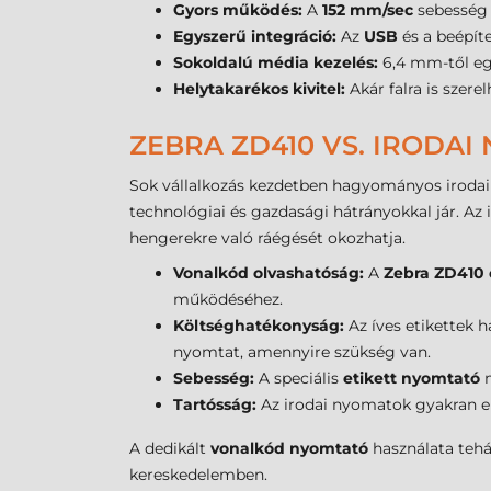
Gyors működés:
A
152 mm/sec
sebesség 
Egyszerű integráció:
Az
USB
és a beépít
Sokoldalú média kezelés:
6,4 mm-től eg
Helytakarékos kivitel:
Akár falra is szere
ZEBRA ZD410 VS. IRODAI
Sok vállalkozás kezdetben hagyományos irodai 
technológiai és gazdasági hátrányokkal jár. Az
hengerekre való ráégését okozhatja.
Vonalkód olvashatóság:
A
Zebra ZD410
működéséhez.
Költséghatékonyság:
Az íves etikettek 
nyomtat, amennyire szükség van.
Sebesség:
A speciális
etikett nyomtató
m
Tartósság:
Az irodai nyomatok gyakran el
A dedikált
vonalkód nyomtató
használata tehá
kereskedelemben.