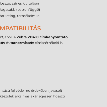
osszú, színes kivitelben
agasabb (patronfüggő)
arketing, termékcímke
MPATIBILITÁS
tjából. A
Zebra ZD410 címkenyomtató
ktív
és
transzmisszív
címkeérzékelő is
ntású fej védelme érdekében javasolt
készülék alkalmas akár egészen hosszú