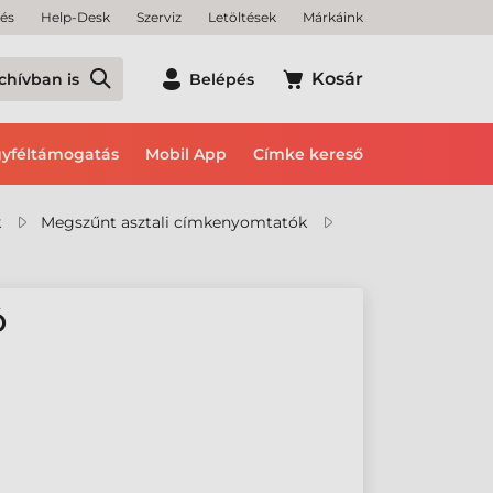
tés
Help-Desk
Szerviz
Letöltések
Márkáink
Kosár
chívban is
Belépés
yféltámogatás
Mobil App
Címke kereső
k
Megszűnt asztali címkenyomtatók
Ó