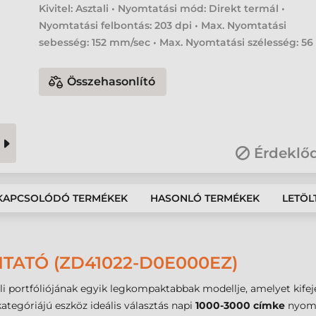
Kivitel: Asztali • Nyomtatási mód: Direkt termál •
Nyomtatási felbontás: 203 dpi • Max. Nyomtatási
sebesség: 152 mm/sec • Max. Nyomtatási szélesség: 5
Összehasonlító
Érdeklő
KAPCSOLÓDÓ TERMÉKEK
HASONLÓ TERMÉKEK
LETÖL
TATÓ (ZD41022-D0E000EZ)
li portfóliójának egyik legkompaktabbak modellje, amelyet kife
ategóriájú eszköz ideális választás napi
1000-3000 címke
nyomt