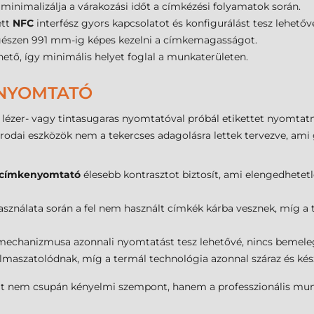
minimalizálja a várakozási időt a címkézési folyamatok során.
ett
NFC
interfész gyors kapcsolatot és konfigurálást tesz lehetőv
észen 991 mm-ig képes kezelni a címkemagasságot.
lhető, így minimális helyet foglal a munkaterületen.
 NYOMTATÓ
lézer- vagy tintasugaras nyomtatóval próbál etikettet nyomtatn
 irodai eszközök nem a tekercses adagolásra lettek tervezve, ami
 címkenyomtató
élesebb kontrasztot biztosít, ami elengedhetetl
használata során a fel nem használt címkék kárba vesznek, míg 
echanizmusa azonnali nyomtatást tesz lehetővé, nincs bemeleg
maszatolódnak, míg a termál technológia azonnal száraz és ké
t nem csupán kényelmi szempont, hanem a professzionális munka