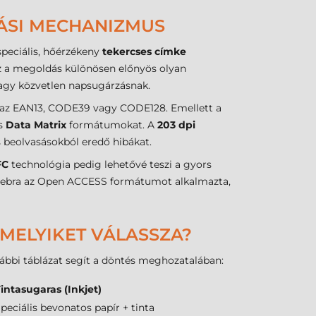
TÁSI MECHANIZMUS
peciális, hőérzékeny
tekercses címke
 Ez a megoldás különösen előnyös olyan
vagy közvetlen napsugárzásnak.
t az EAN13, CODE39 vagy CODE128. Emellett a
s
Data Matrix
formátumokat. A
203 dpi
 beolvasásokból eredő hibákat.
FC
technológia pedig lehetővé teszi a gyors
a Zebra az Open ACCESS formátumot alkalmazta,
 MELYIKET VÁLASSZA?
lábbi táblázat segít a döntés meghozatalában:
intasugaras (Inkjet)
peciális bevonatos papír + tinta