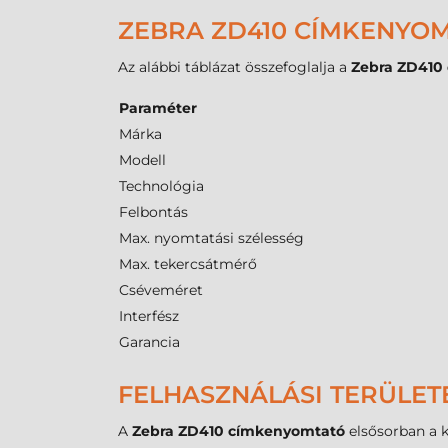
ZEBRA ZD410 CÍMKENYOM
Az alábbi táblázat összefoglalja a
Zebra ZD410
Paraméter
Márka
Modell
Technológia
Felbontás
Max. nyomtatási szélesség
Max. tekercsátmérő
Cséveméret
Interfész
Garancia
FELHASZNÁLÁSI TERÜLET
A
Zebra ZD410 címkenyomtató
elsősorban a k