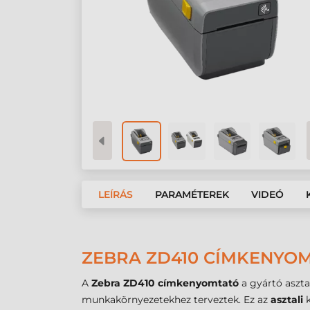
LEÍRÁS
PARAMÉTEREK
VIDEÓ
ZEBRA ZD410 CÍMKENYOM
A
Zebra ZD410 címkenyomtató
a gyártó aszta
munkakörnyezetekhez terveztek. Ez az
asztali
k