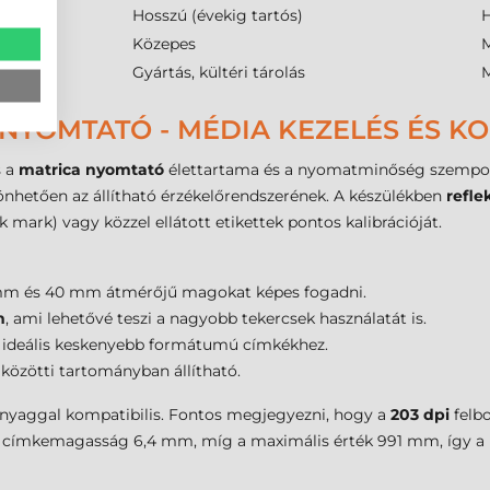
)
Hosszú (évekig tartós)
H
Közepes
M
szer
Gyártás, kültéri tárolás
M
NYOMTATÓ - MÉDIA KEZELÉS ÉS KO
s a
matrica nyomtató
élettartama és a nyomatminőség szempon
önhetően az állítható érzékelőrendszerének. A készülékben
refle
ack mark) vagy közzel ellátott etikettek pontos kalibrációját.
m és 40 mm átmérőjű magokat képes fogadni.
m
, ami lehetővé teszi a nagyobb tekercsek használatát is.
i ideális keskenyebb formátumú címkékhez.
 közötti tartományban állítható.
anyaggal kompatibilis. Fontos megjegyezni, hogy a
203 dpi
felbo
 címkemagasság 6,4 mm, míg a maximális érték 991 mm, így a 