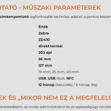
TATÓ - MŰSZAKI PARAMÉTEREK
 címkenyomtató
legfontosabb technikai adatait a pontos besze
Érték
Zebra
ZD410
direkt termál
203 dpi
56 mm
127 mm
19 mm, 25 mm, 40 mm
USB
,
USB
Host,
NFC
12 hónap
(készülék) / 6 hónap (fej)
EK ÉS „MIKOR NEM EZ A MEGFELEL
ereskedelem, az irodai adminisztráció és az egészségügy terület