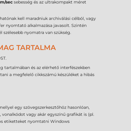
mm/sec
sebesség és az ultrakompakt méret
hatónak kell maradniuk archiválási célból, vagy
fer nyomtató alkalmazása javasolt. Szintén
él szélesebb nyomatra van szükség.
OMAG TARTALMA
OST.
g tartalmában és az elérhető interfészekben
ztani a megfelelő cikkszámú készüléket a hibás
mellyel egy szövegszerkesztőhöz hasonlóan,
vonalkódot vagy akár egyszínű grafikát is (pl.
dos etiketteket nyomtatni Windows