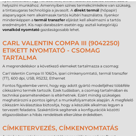
Ilyen esetekben egy hordozható, akkumulátoros eszköz célszerűbb a
helyszíni munkához. Amennyiben színes termékcímkékre van szükség,
a tintasugaras technológia a javasolt. A
direkt termál
(hőpapír)
alapanyagok nem alkalmasak tartós kültéri használatra. Ilyenkor
mindenképpen a
termál transzfer
eljárást kell alkalmazni a tartós
eredményért. Kis napi darabszám esetén egy asztali kategóriájú
vonalkód nyomtató
gazdaságosabb lehet.
CARL VALENTIN COMPA III (9042250)
ETIKETT NYOMTATÓ - CSOMAG
TARTALMA
A megrendeléskor a következő elemeket tartalmazza a csomag:
Carl Valentin Compa III 106/24, ipari címkenyomtató, termál transzfer
(TT), 600 dpi, USB, RS232, Ethernet
Fontos figyelembe venni, hogy egy adott gyártó modelljéhez többféle
cikkszámú termék tartozik. Ezek tudásban, a csomag tartalmában és
technikai paraméterekben is eltérhetnek. Ezért mindig szükséges
meghatározni a pontos igényt a munkafolyamatok alapján. A megfelelő
cikkszám kiválasztása biztosítja, hogy a készülék alkalmas legyen a
tervezett feladatra. Szakértőink segítenek a konfigurációk közötti
eligazodásban a hibás rendelések elkerülése érdekében.
CÍMKETERVEZÉS, CÍMKENYOMTATÁS