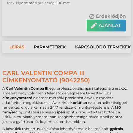
Max. Nyomtatási szélesség: 106 mm
Érdeklődjön
AJÁNLAT
LEÍRÁS
PARAMÉTEREK
KAPCSOLÓDÓ TERMÉKEK
CARL VALENTIN COMPA III
CÍMKENYOMTATÓ (9042250)
A
Carl Valentin Compa III
egy professzionális,
ipari
kategóriájú eszköz,
amelyet nagy volumenű feladatok elvégzésére terveztek. Ez a
címkenyomtató
a német mérnöki precizitást ötvözi a modern
adatátviteli megoldásokkal. Az eszköz
korlátlan
napi terhelhetőséggel
rendelkezik, így alkalmas a 24/7 rendszerű munkavégzésre is. A
150
mm/sec
nyomtatási sebesség
ipari
szintű produktivitást biztosít a
kritikus munkafolyamatokban. Megbízhatósága révén stabil pontot
jelent a gyártósori és logisztikai rendszerekben.
A készülék robusztus kialakítása lehetővé teszi a használatát
gyártás
,