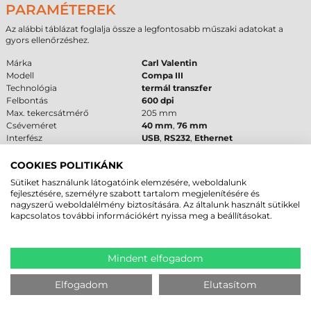
PARAMÉTEREK
Az alábbi táblázat foglalja össze a legfontosabb műszaki adatokat a
gyors ellenőrzéshez.
Márka
Carl Valentin
Modell
Compa III
Technológia
termál transzfer
Felbontás
600 dpi
Max. tekercsátmérő
205 mm
Cséveméret
40 mm
,
76 mm
Interfész
USB
,
RS232
,
Ethernet
Garancia
12 hónap
(fejre
6 hónap
)
COOKIES POLITIKÁNK
FELHASZNÁLÁSI TERÜLETEK ÉS „MIKOR
Sütiket használunk látogatóink elemzésére, weboldalunk
fejlesztésére, személyre szabott tartalom megjelenítésére és
NEM EZ A MEGFELELŐ VÁLASZTÁS?”
nagyszerű weboldalélmény biztosítására. Az általunk használt sütikkel
kapcsolatos további információkért nyissa meg a beállításokat.
A
Carl Valentin Compa III
elsősorban nagyüzemi környezetbe készült,
ahol a precizitás kritikus. Kiválóan teljesít az elektronikai iparban az apró
alkatrészek
matrica nyomtató
feladataiban. Az autóiparban az
alkatrészek tartós jelölésére használható a nagy felbontásnak
Mindent elfogadom
köszönhetően. A gyógyszeriparban az apró betűs tájékoztatók és kódok
nyomtatására a
600 dpi
alapfeltétel. A
logisztika
területén a nagy
Elfogadom
Elutasítom
terhelésű elosztó központok kedvelt eszköze.
Nem ez a megfelelő választás, ha a mobilitás az elsődleges szempont.