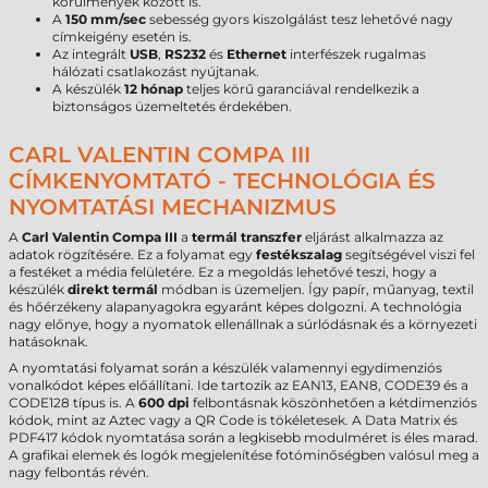
körülmények között is.
A
150 mm/sec
sebesség gyors kiszolgálást tesz lehetővé nagy
címkeigény esetén is.
Az integrált
USB
,
RS232
és
Ethernet
interfészek rugalmas
hálózati csatlakozást nyújtanak.
A készülék
12 hónap
teljes körű garanciával rendelkezik a
biztonságos üzemeltetés érdekében.
CARL VALENTIN COMPA III
CÍMKENYOMTATÓ - TECHNOLÓGIA ÉS
NYOMTATÁSI MECHANIZMUS
A
Carl Valentin Compa III
a
termál transzfer
eljárást alkalmazza az
adatok rögzítésére. Ez a folyamat egy
festékszalag
segítségével viszi fel
a festéket a média felületére. Ez a megoldás lehetővé teszi, hogy a
készülék
direkt termál
módban is üzemeljen. Így papír, műanyag, textil
és hőérzékeny alapanyagokra egyaránt képes dolgozni. A technológia
nagy előnye, hogy a nyomatok ellenállnak a súrlódásnak és a környezeti
hatásoknak.
A nyomtatási folyamat során a készülék valamennyi egydimenziós
vonalkódot képes előállítani. Ide tartozik az EAN13, EAN8, CODE39 és a
CODE128 típus is. A
600 dpi
felbontásnak köszönhetően a kétdimenziós
kódok, mint az Aztec vagy a QR Code is tökéletesek. A Data Matrix és
PDF417 kódok nyomtatása során a legkisebb modulméret is éles marad.
A grafikai elemek és logók megjelenítése fotóminőségben valósul meg a
nagy felbontás révén.