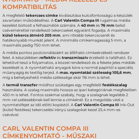
KOMPATIBILITÁS
A megfelelő
tekercses címke
kiválasztása kulcsfontosságú a készülék
zavartalan működéséhez. A
Carl Valentin Compa III
rugalmas média
kezelést biztosít a felhasználók számára. A
40 mm
és
76 mm
belső
csévemérettel rendelkező tekercseket egyaránt fogadja. A maximális
külső tekercs átmérő 205 mm
, ami ritkább tekercscserét és
hatékonyabb munkát jelent. A minimális címkemagasság 5 mm, a
maximális pedig 750 mm lehet.
A média pontos pozícionálásáért az állítható címkeérzékelő rendszer
felel. A készülékben
reflektív
és
transzmisszív
érzékelő is található. Ez
lehetővé teszi a folyamatos, a közzel rendelkező és a fekete jeles médiák
kezelését is. A nyomtatható anyagok köre a normál papírtól a speciális
műanyagig és textilig terjed. A
max. nyomtatási szélesség 105,6 mm
,
míg a behelyezhető média szélessége akár 116 mm is lehet.
A
termál transzfer
módhoz szükséges egy megfelelő
festékszalag
használata. A szalag maximális hossza az ipari kategóriának megfelelően
450 m is lehet. Fontos szakmai szabály, hogy a szalagnak legalább 2
mm-rel szélesebbnek kell lennie a címkénél. Ez a megoldás védi a
nyomtatófejet az idő előtti kopástól. A
Carl Valentin Compa III
Ink-Out
(külső festékes) tekercselési irányú szalagokat kezel 25,4 mm-es
csévével.
CARL VALENTIN COMPA III
CÍMKENYOMTATÓ - MŰSZAKI