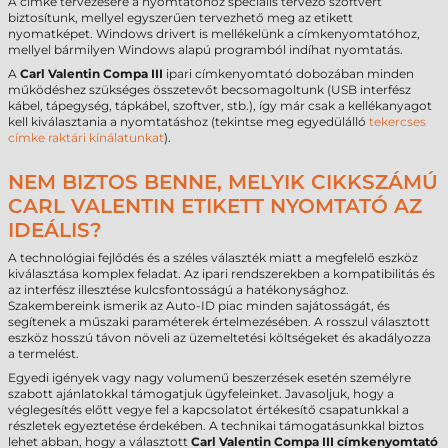
A címke tervezésére a nyomtatóhoz speciális tervező szoftvert
biztosítunk, mellyel egyszerűen tervezhető meg az etikett
nyomatképet. Windows drivert is mellékelünk a címkenyomtatóhoz,
mellyel bármilyen Windows alapú programból indíhat nyomtatás.
A
Carl Valentin Compa III
ipari címkenyomtató dobozában minden
működéshez szükséges összetevőt becsomagoltunk (USB interfész
kábel, tápegység, tápkábel, szoftver, stb.), így már csak a kellékanyagot
kell kiválasztania a nyomtatáshoz (tekintse meg egyedülálló
tekercses
címke raktári kínálatunkat
).
NEM BIZTOS BENNE, MELYIK CIKKSZÁMÚ
CARL VALENTIN ETIKETT NYOMTATÓ AZ
IDEÁLIS?
A technológiai fejlődés és a széles választék miatt a megfelelő eszköz
kiválasztása komplex feladat. Az ipari rendszerekben a kompatibilitás és
az interfész illesztése kulcsfontosságú a hatékonysághoz.
Szakembereink ismerik az Auto-ID piac minden sajátosságát, és
segítenek a műszaki paraméterek értelmezésében. A rosszul választott
eszköz hosszú távon növeli az üzemeltetési költségeket és akadályozza
a termelést.
Egyedi igények vagy nagy volumenű beszerzések esetén személyre
szabott ajánlatokkal támogatjuk ügyfeleinket. Javasoljuk, hogy a
véglegesítés előtt vegye fel a kapcsolatot értékesítő csapatunkkal a
részletek egyeztetése érdekében. A technikai támogatásunkkal biztos
lehet abban, hogy a választott
Carl Valentin Compa III címkenyomtató