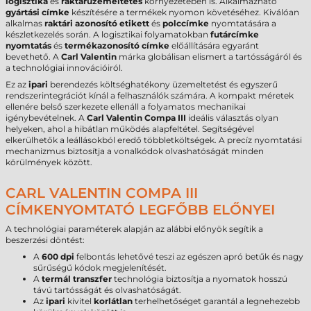
logisztika
és
raktárüzemeltetés
környezetében is. Alkalmazható
gyártási címke
készítésére a termékek nyomon követéséhez. Kiválóan
alkalmas
raktári azonosító etikett
és
polccímke
nyomtatására a
készletkezelés során. A logisztikai folyamatokban
futárcímke
nyomtatás
és
termékazonosító címke
előállítására egyaránt
bevethető. A
Carl Valentin
márka globálisan elismert a tartósságáról és
a technológiai innovációiról.
Ez az
ipari
berendezés költséghatékony üzemeltetést és egyszerű
rendszerintegrációt kínál a felhasználók számára. A kompakt méretek
ellenére belső szerkezete ellenáll a folyamatos mechanikai
igénybevételnek. A
Carl Valentin Compa III
ideális választás olyan
helyeken, ahol a hibátlan működés alapfeltétel. Segítségével
elkerülhetők a leállásokból eredő többletköltségek. A precíz nyomtatási
mechanizmus biztosítja a vonalkódok olvashatóságát minden
körülmények között.
CARL VALENTIN COMPA III
CÍMKENYOMTATÓ LEGFŐBB ELŐNYEI
A technológiai paraméterek alapján az alábbi előnyök segítik a
beszerzési döntést:
A
600 dpi
felbontás lehetővé teszi az egészen apró betűk és nagy
sűrűségű kódok megjelenítését.
A
termál transzfer
technológia biztosítja a nyomatok hosszú
távú tartósságát és olvashatóságát.
Az
ipari
kivitel
korlátlan
terhelhetőséget garantál a legnehezebb