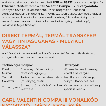
A stabil adatkapcsolatot a beépített
USB
és
RS232
portok biztosítják. Az
Ethernet
interfész révén a
Carl Valentin Compa III címkenyomtató
könnyen távolról is vezérelhető. Ez az integrációs képesség
elengedhetetlen a modern ipari környezetben. A készülék belső órával
és karakteres kijelzővel is rendelkezik a könnyű kezelhetőségért. A
masszív mechanika minimális karbantartási igény mellett nyújt
maximális teljesítményt.
DIREKT TERMÁL, TERMÁL TRANSZFER
VAGY TINTASUGARAS - MELYIKET
VÁLASSZA?
A különböző nyomtatási technológiák eltérő felhasználási célokat
szolgálnak a mindennapi munka során.
Technológia
Előnyök
Hátrányok
Direkt
Alacsony költség, nincs
Hőre és fényre érzékeny,
termál
festékszalag igény.
idővel elhalványul.
Termál
Tartós nyomat, sokféle média
Festékszalag költsége,
transzfer
(műanyag, textil).
bonyolultabb befűzés.
Színes, fotóminőségű címkék
Magas fenntartási költség,
Tintasugaras
készítése.
speciális média.
CARL VALENTIN COMPA III VONALKÓD
NYOMTATÓ - MÉDIA KEZELÉS ÉS