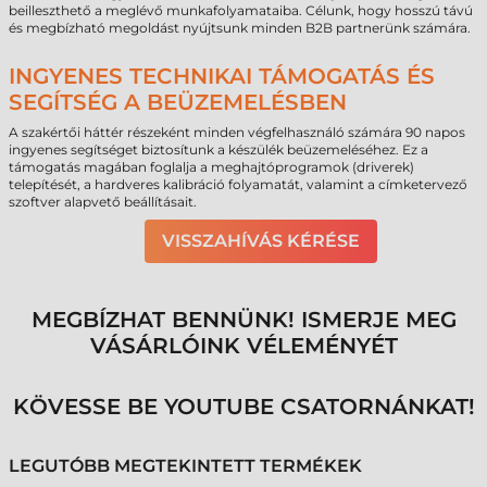
beilleszthető a meglévő munkafolyamataiba. Célunk, hogy hosszú távú
és megbízható megoldást nyújtsunk minden B2B partnerünk számára.
INGYENES TECHNIKAI TÁMOGATÁS ÉS
SEGÍTSÉG A BEÜZEMELÉSBEN
A szakértői háttér részeként minden végfelhasználó számára 90 napos
ingyenes segítséget biztosítunk a készülék beüzemeléséhez. Ez a
támogatás magában foglalja a meghajtóprogramok (driverek)
telepítését, a hardveres kalibráció folyamatát, valamint a címketervező
szoftver alapvető beállításait.
VISSZAHÍVÁS KÉRÉSE
MEGBÍZHAT BENNÜNK! ISMERJE MEG
VÁSÁRLÓINK VÉLEMÉNYÉT
KÖVESSE BE YOUTUBE CSATORNÁNKAT!
LEGUTÓBB MEGTEKINTETT TERMÉKEK