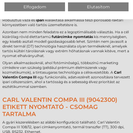
A
Carl Valentin Compa III címkenyomtató
elsődleges terepe a
Elfogadom
Elutasítom
nagyüzemi
gyártás
és az automatizált
logisztika
. Olyan helyeken ideális,
ahol naponta több ezer vagy tízezer címkét kell kinyomtatni hiba nélkül.
Robusztus váza és
ipari
kialakítása alkalmassá teszi porosabb raktári
környezetben való tartós üzemeltetésre is.
Azonban nem minden feladatra ez a legoptimálisabb választás. Ha a cél
kizárólag rövid élettartamú
futárcímke nyomtatás
kis mennyiségben,
egy kisebb asztali modell gazdaságosabb lehet. Szintén nem javasolt a
direkt termál (DT) technológia használata olyan termékeknél, amelyek
tartós kültéri tárolásnak vagy extrém hőhatásnak vannak kitéve, mert a
nyomat elhalványulhat.
Olyan alkalmazásoknál, ahol fotóminőségű, többszínű marketing
címkékre van szükség (például prémium élelmiszerek vagy
kozmetikumok), a tintasugaras technológia a célravezetőbb. A
Carl
Valentin Compa III
egy funkcionális, adatvezérelt azonosításra tervezett
ipari célszerszám, ahol a tartósság és a sebesség élvez prioritást az
esztétikummal szemben.
CARL VALENTIN COMPA III (9042300)
ETIKETT NYOMTATÓ - CSOMAG
TARTALMA
A gyári kiszerelésben az alábbi konfiguráció található: Carl Valentin
Compa III 108/12, ipari címkenyomtató, termál transzfer (TT), 300 dpi,
USB, RS232, Ethernet.