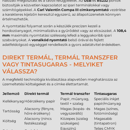
hálózati megosztást és a távoli felügyeletet. Az
USB
és
RS232
portok
biztosítják a közvetlen kapcsolatot az ipari terminálokkal vagy
számítógépekkel. A
Carl Valentin Compa III címkenyomtató
vezérlése
a karakteres kijelzőn keresztül egyszerű, az állapotüzenetek könnyen
értelmezhetők.
A nyomtatási folyamat során a készülék precízen kezeli a
hordozóanyagot, minimalizálva a gyűrődést vagy az elcsúszást. A
108,4
mm
maximális nyomtatási szélesség lefedi a leggyakoribb ipari
szabványokat. A
vonalkód nyomtató
belső órával és fejlett
adatfeldolgozó egységgel rendelkezik a gyors adatátvitel érdekében.
DIREKT TERMÁL, TERMÁL TRANSZFER
VAGY TINTASUGARAS - MELYIKET
VÁLASSZA?
A megfelelő technológia kiválasztása alapvetően meghatározza az
üzemeltetési költségeket és a címke élettartamát.
Jellemző
Direkt termál
Termál transzfer
Tintasugaras
Papír, műanyag,
Speciális inkjet
Kellékanyag
Hőérzékeny papír
textil + szalag
papír/műanyag
Alacsony (fényre,
Magas (kopás- és
Magas (színes,
Tartósság
hőre érzékeny)
vegyszerálló)
fotóminőség)
Alacsony (nincs
Közepes (szalag
Magasabb
Költség
festékszalag)
szükséges)
(tintapatron)
Egyszínű
Teljes CMYK