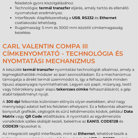
feladatok gyors kiszolgálásához.
Technológia:
termál transzfer
eljárás, amely tartós és ellenálló
nyomatokat eredményez.
Interfészek: Alapfelszereltség a
USB
,
RS232
és
Ethernet
csatlakozási lehetőség.
Rugalmasság: 5 mm és 3000 mm közötti címkemagasság
kezelése.
CARL VALENTIN COMPA III
CÍMKENYOMTATÓ - TECHNOLÓGIA ÉS
NYOMTATÁSI MECHANIZMUS
A készülék
termál transzfer
nyomtatási technológiát alkalmaz, amely a
legmegbízhatóbb módszer az ipari azonosításban. Ez a mechanizmus
támogatja a direkt termál üzemmódot is, így a felhasználók minden
típusú alapanyagra nyomtathatnak. Legyen szó papír, műanyag, textil
vagy hőérzékeny papír alapú
tekercses címke
felhasználásáról, a gép
stabil teljesítményt nyújt.
A
300 dpi
felbontás különösen előnyös olyan esetekben, ahol nagy
mennyiségű adatot kell kis felületen elhelyezni. Ez a felbontás alkalmas
bonyolult grafikák, céglogók és sűrű kétdimenziós kódok, például
Data
Matrix
vagy
QR Code
előállítására. A nyomtató az egydimenziós
vonalkódok széles skáláját kezeli, beleértve az
EAN13
,
CODE128
és
CODE39
típusokat is.
Az integrációt segítő interfészek, mint az
Ethernet
, lehetővé teszik a