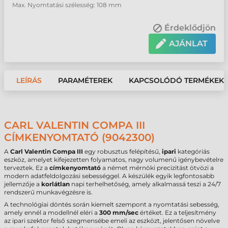
Max. Nyomtatási szélesség: 108 mm
Érdeklődjön
AJÁNLAT
LEÍRÁS
PARAMÉTEREK
KAPCSOLÓDÓ TERMÉKEK
CARL VALENTIN COMPA III
CÍMKENYOMTATÓ (9042300)
A
Carl Valentin Compa III
egy robusztus felépítésű,
ipari
kategóriás
eszköz, amelyet kifejezetten folyamatos, nagy volumenű igénybevételre
terveztek. Ez a
címkenyomtató
a német mérnöki precizitást ötvözi a
modern adatfeldolgozási sebességgel. A készülék egyik legfontosabb
jellemzője a
korlátlan
napi terhelhetőség, amely alkalmassá teszi a 24/7
rendszerű munkavégzésre is.
A technológiai döntés során kiemelt szempont a nyomtatási sebesség,
amely ennél a modellnél eléri a
300 mm/sec
értéket. Ez a teljesítmény
az ipari szektor felső szegmensébe emeli az eszközt, jelentősen növelve