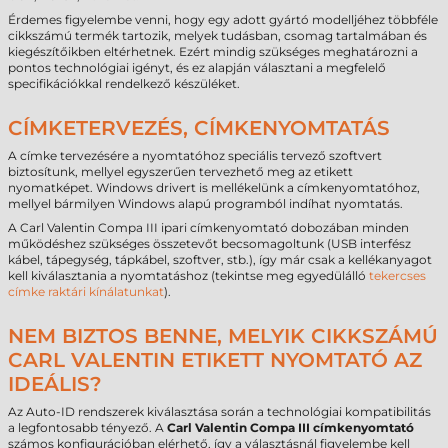
Érdemes figyelembe venni, hogy egy adott gyártó modelljéhez többféle
cikkszámú termék tartozik, melyek tudásban, csomag tartalmában és
kiegészítőikben eltérhetnek. Ezért mindig szükséges meghatározni a
pontos technológiai igényt, és ez alapján választani a megfelelő
specifikációkkal rendelkező készüléket.
CÍMKETERVEZÉS, CÍMKENYOMTATÁS
A címke tervezésére a nyomtatóhoz speciális tervező szoftvert
biztosítunk, mellyel egyszerűen tervezhető meg az etikett
nyomatképet. Windows drivert is mellékelünk a címkenyomtatóhoz,
mellyel bármilyen Windows alapú programból indíhat nyomtatás.
A Carl Valentin Compa III ipari címkenyomtató dobozában minden
működéshez szükséges összetevőt becsomagoltunk (USB interfész
kábel, tápegység, tápkábel, szoftver, stb.), így már csak a kellékanyagot
kell kiválasztania a nyomtatáshoz (tekintse meg egyedülálló
tekercses
címke raktári kínálatunkat
).
NEM BIZTOS BENNE, MELYIK CIKKSZÁMÚ
CARL VALENTIN ETIKETT NYOMTATÓ AZ
IDEÁLIS?
Az Auto-ID rendszerek kiválasztása során a technológiai kompatibilitás
a legfontosabb tényező. A
Carl Valentin Compa III címkenyomtató
számos konfigurációban elérhető, így a választásnál figyelembe kell