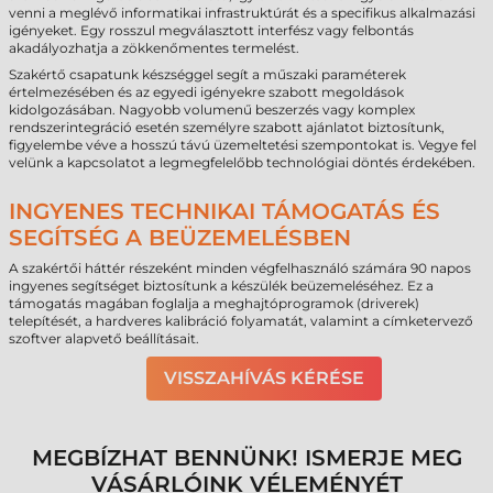
venni a meglévő informatikai infrastruktúrát és a specifikus alkalmazási
igényeket. Egy rosszul megválasztott interfész vagy felbontás
akadályozhatja a zökkenőmentes termelést.
Szakértő csapatunk készséggel segít a műszaki paraméterek
értelmezésében és az egyedi igényekre szabott megoldások
kidolgozásában. Nagyobb volumenű beszerzés vagy komplex
rendszerintegráció esetén személyre szabott ajánlatot biztosítunk,
figyelembe véve a hosszú távú üzemeltetési szempontokat is. Vegye fel
velünk a kapcsolatot a legmegfelelőbb technológiai döntés érdekében.
INGYENES TECHNIKAI TÁMOGATÁS ÉS
SEGÍTSÉG A BEÜZEMELÉSBEN
A szakértői háttér részeként minden végfelhasználó számára 90 napos
ingyenes segítséget biztosítunk a készülék beüzemeléséhez. Ez a
támogatás magában foglalja a meghajtóprogramok (driverek)
telepítését, a hardveres kalibráció folyamatát, valamint a címketervező
szoftver alapvető beállításait.
VISSZAHÍVÁS KÉRÉSE
MEGBÍZHAT BENNÜNK! ISMERJE MEG
VÁSÁRLÓINK VÉLEMÉNYÉT