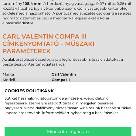
tartomány
108,4 mm
. A hordozóanyag vastagsága 0,07 mil és 0,26 mil
között változhat, így a vékonyabb papíroktól a vastagabb kartonokig
sokféle média használható. A pontos médiavezetés csökkenti a selejtes
nyomatok számát és védi a mechanikai egységeket a korai
elhasználódástól.
CARL VALENTIN COMPA III
CÍMKENYOMTATÓ - MŰSZAKI
PARAMÉTEREK
Az alábbi táblázat összefoglalja a legfontosabb műszaki adatokat a
beszerzési döntés támogatásához.
Márka
Carl Valentin
Modell
Compa III
Technológia
termál transzfer
COOKIES POLITIKÁNK
Felbontás
300 dpi
Max. tekercsátmérő
205 mm
Sütiket használunk látogatóink elemzésére, weboldalunk
Cséveméret
40 mm / 76 mm
fejlesztésére, személyre szabott tartalom megjelenítésére és
Interfész
USB
,
RS232
,
Ethernet
nagyszerű weboldalélmény biztosítására. Az általunk használt sütikkel
Garancia
12 hónap
(készülék) /
6 hónap
(fej)
kapcsolatos további információkért nyissa meg a beállításokat.
FELHASZNÁLÁSI TERÜLETEK ÉS „MIKOR
Mindent elfogadom
NEM EZ A MEGFELELŐ VÁLASZTÁS?”