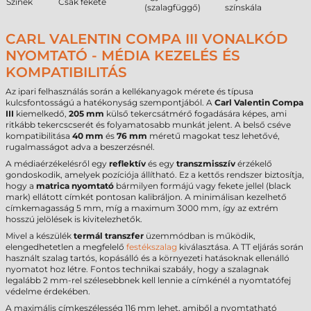
Színek
Csak fekete
(szalagfüggő)
színskála
CARL VALENTIN COMPA III VONALKÓD
NYOMTATÓ - MÉDIA KEZELÉS ÉS
KOMPATIBILITÁS
Az ipari felhasználás során a kellékanyagok mérete és típusa
kulcsfontosságú a hatékonyság szempontjából. A
Carl Valentin Compa
III
kiemelkedő,
205 mm
külső tekercsátmérő fogadására képes, ami
ritkább tekercscserét és folyamatosabb munkát jelent. A belső cséve
kompatibilitása
40 mm
és
76 mm
méretű magokat tesz lehetővé,
rugalmasságot adva a beszerzésnél.
A médiaérzékelésről egy
reflektív
és egy
transzmisszív
érzékelő
gondoskodik, amelyek pozíciója állítható. Ez a kettős rendszer biztosítja,
hogy a
matrica nyomtató
bármilyen formájú vagy fekete jellel (black
mark) ellátott címkét pontosan kalibráljon. A minimálisan kezelhető
címkemagasság 5 mm, míg a maximum 3000 mm, így az extrém
hosszú jelölések is kivitelezhetők.
Mivel a készülék
termál transzfer
üzemmódban is működik,
elengedhetetlen a megfelelő
festékszalag
kiválasztása. A TT eljárás során
használt szalag tartós, kopásálló és a környezeti hatásoknak ellenálló
nyomatot hoz létre. Fontos technikai szabály, hogy a szalagnak
legalább 2 mm-rel szélesebbnek kell lennie a címkénél a nyomtatófej
védelme érdekében.
A maximális címkeszélesség 116 mm lehet, amiből a nyomtatható