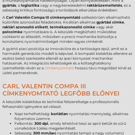
a munkafolyamatok hatékonyságát. Olyan környezetekben, mint a
gyártás
, a
logisztika
vagy a nagykereskedelmi
raktárüzemeltetés
, ez a
sebesség kritikus fontosságú a torlódások elkerülése érdekében.
A
Carl Valentin Compa III címkenyomtató
széleskörűen alkalmazható
különféle azonosítási feladatokra. Kiválóan alkalmas
gyártási címke
,
raktári azonosító etikett
,
termékazonosító címke
vagy akár
polccímke
nyomtatására is. A készülék megbízható működése
csökkenti az állásidőt, miközben a precíz mechanika biztosítja a
konzisztens nyomatminőséget minden egyes címkénél.
A gyártó piaci pozíciója az innovációra és a tartósságra épül, amit ez a
harmadik generációs modell is képvisel. A kompakt kialakítás ellenére az
eszköz belső szerkezete ellenáll az ipari környezet mechanikai
hatásainak. Az integrációs lehetőségek és a költséghatékony
üzemeltetés révén ez a
címkenyomtató
hosszú távú megoldást kínál az
üzleti partnereknek.
CARL VALENTIN COMPA III
CÍMKENYOMTATÓ LEGFŐBB ELŐNYEI
A készülék kialakítása és technikai felszereltsége a professzionális
felhasználói igényekre ad választ.
Napi terhelhetőség:
korlátlan
nyomtatási mennyiség, alkalmas
folyamatos üzemre.
Felbontás:
300 dpi
, amely lehetővé teszi az apró betűk és sűrű
vonalkódok tűéles megjelenítését.
Sebesség:
300 mm/sec
nyomtatási tempó a nagy volumenű