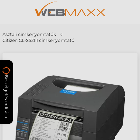
Asztali címkenyomtatók
Citizen CL-S521II címkenyomtató
Beszélgetés indítása