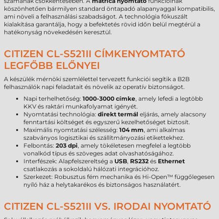
számának csökkentésében. A
matrica nyomtató
funkcióinak
köszönhetően bármilyen standard öntapadó alapanyaggal kompatibilis,
ami növeli a felhasználási szabadságot. A technológia fókuszált
kialakítása garantálja, hogy a befektetés rövid időn belül megtérül a
hatékonyság növekedésén keresztül.
CITIZEN CL-S521II CÍMKENYOMTATÓ
LEGFŐBB ELŐNYEI
A készülék mérnöki szemlélettel tervezett funkciói segítik a B2B
felhasználók napi feladatait és növelik az operatív biztonságot.
Napi terhelhetőség:
1000-3000 címke
, amely lefedi a legtöbb
KKV és raktári munkafolyamat igényét.
Nyomtatási technológia:
direkt termál
eljárás, amely alacsony
fenntartási költséget és egyszerű kezelhetőséget biztosít.
Maximális nyomtatási szélesség:
104 mm
, ami alkalmas
szabványos logisztikai és szállítmányozási etikettekhez.
Felbontás:
203 dpi
, amely tökéletesen megfelel a legtöbb
vonalkód típus és szöveges adat olvashatóságához.
Interfészek: Alapfelszereltség a
USB
,
RS232
és
Ethernet
csatlakozás a sokoldalú hálózati integrációhoz.
Szerkezet: Robusztus fém mechanika és Hi-Open™ függőlegesen
nyíló ház a helytakarékos és biztonságos használatért.
CITIZEN CL-S521II VS. IRODAI NYOMTATÓ