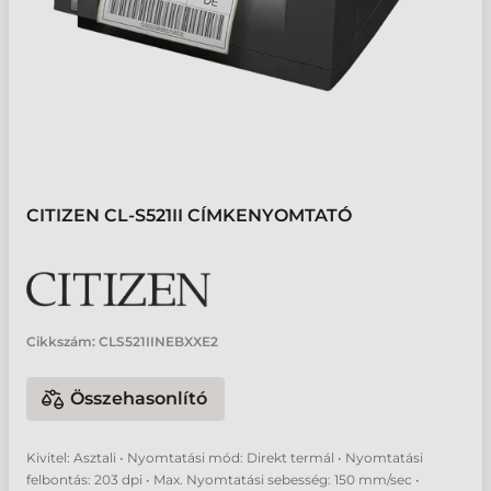
CITIZEN CL-S521II CÍMKENYOMTATÓ
Cikkszám:
CLS521IINEBXXE2
Összehasonlító
Kivitel: Asztali • Nyomtatási mód: Direkt termál • Nyomtatási
felbontás: 203 dpi • Max. Nyomtatási sebesség: 150 mm/sec •