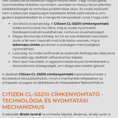
Sok vállalkozás próbálkozik hagyományos lézer- vagy tintasugaras
nyomtatókkal etikettet nyomtatni, azonban ez hosszú távon jelentős
többletköltséget és technikai problémákat okoz. Az irodai eszközök
nem a tekercses alapanyagok kezelésére lettek optimalizálva, ami
gyakori papírelakadást és a hengerek károsodását vonja maga után.
Vonalkód olvashatóság: A
Citizen CL-S521II címkenyomtató
tűéles kontúrokat hoz létre, míg az irodai nyomtatók
festékszemcséi elmosódhatnak, rontva az olvashatóságot.
Magas fenntartási költség: Az A4-es íves etikettek használata
során a fel nem használt matricák kárba vesznek, míg a
tekercses címke
pontosan a szükséges mennyiségben
nyomtatható.
Lassúság: Az irodai szoftverek és eszközök feldolgozási ideje jóval
hosszabb egy dedikált célhardverhez képest.
Nem ipari használat: A ragasztómaradványok tönkretehetik a
lézereszközök dobegységét, ami drága szervizelést igényel.
A dedikált
Citizen CL-S521II címkenyomtató
használatával ezek a
kockázatok kiküszöbölhetők, mivel a mechanikát kifejezetten az
öntapadó anyagok továbbítására és hőkezelésére fejlesztették ki.
CITIZEN CL-S521II CÍMKENYOMTATÓ -
TECHNOLÓGIA ÉS NYOMTATÁSI
MECHANIZMUS
A készülék
direkt termál
nyomtatási eljárást alkalmaz, amely során a