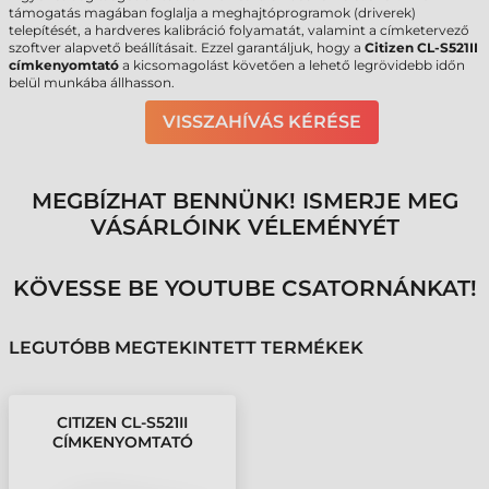
támogatás magában foglalja a meghajtóprogramok (driverek)
telepítését, a hardveres kalibráció folyamatát, valamint a címketervező
szoftver alapvető beállításait. Ezzel garantáljuk, hogy a
Citizen CL-S521II
címkenyomtató
a kicsomagolást követően a lehető legrövidebb időn
belül munkába állhasson.
VISSZAHÍVÁS KÉRÉSE
MEGBÍZHAT BENNÜNK! ISMERJE MEG
VÁSÁRLÓINK VÉLEMÉNYÉT
KÖVESSE BE YOUTUBE CSATORNÁNKAT!
LEGUTÓBB MEGTEKINTETT TERMÉKEK
CITIZEN CL-S521II
CÍMKENYOMTATÓ