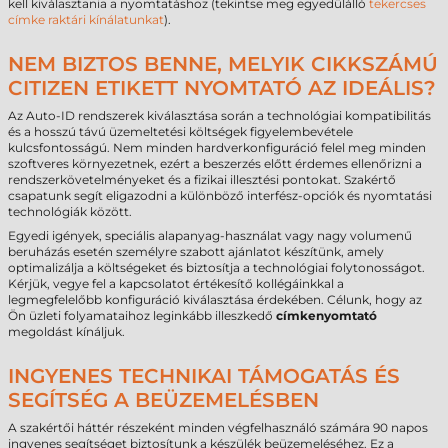
kell kiválasztania a nyomtatáshoz (tekintse meg egyedülálló
tekercses
címke raktári kínálatunkat
).
NEM BIZTOS BENNE, MELYIK CIKKSZÁMÚ
CITIZEN ETIKETT NYOMTATÓ AZ IDEÁLIS?
Az Auto-ID rendszerek kiválasztása során a technológiai kompatibilitás
és a hosszú távú üzemeltetési költségek figyelembevétele
kulcsfontosságú. Nem minden hardverkonfiguráció felel meg minden
szoftveres környezetnek, ezért a beszerzés előtt érdemes ellenőrizni a
rendszerkövetelményeket és a fizikai illesztési pontokat. Szakértő
csapatunk segít eligazodni a különböző interfész-opciók és nyomtatási
technológiák között.
Egyedi igények, speciális alapanyag-használat vagy nagy volumenű
beruházás esetén személyre szabott ajánlatot készítünk, amely
optimalizálja a költségeket és biztosítja a technológiai folytonosságot.
Kérjük, vegye fel a kapcsolatot értékesítő kollégáinkkal a
legmegfelelőbb konfiguráció kiválasztása érdekében. Célunk, hogy az
Ön üzleti folyamataihoz leginkább illeszkedő
címkenyomtató
megoldást kínáljuk.
INGYENES TECHNIKAI TÁMOGATÁS ÉS
SEGÍTSÉG A BEÜZEMELÉSBEN
A szakértői háttér részeként minden végfelhasználó számára 90 napos
ingyenes segítséget biztosítunk a készülék beüzemeléséhez. Ez a