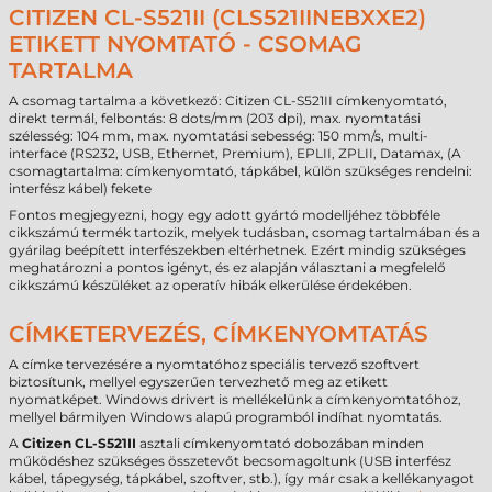
CITIZEN CL-S521II (CLS521IINEBXXE2)
ETIKETT NYOMTATÓ - CSOMAG
TARTALMA
A csomag tartalma a következő: Citizen CL-S521II címkenyomtató,
direkt termál, felbontás: 8 dots/mm (203 dpi), max. nyomtatási
szélesség: 104 mm, max. nyomtatási sebesség: 150 mm/s, multi-
interface (RS232, USB, Ethernet, Premium), EPLII, ZPLII, Datamax, (A
csomagtartalma: címkenyomtató, tápkábel, külön szükséges rendelni:
interfész kábel) fekete
Fontos megjegyezni, hogy egy adott gyártó modelljéhez többféle
cikkszámú termék tartozik, melyek tudásban, csomag tartalmában és a
gyárilag beépített interfészekben eltérhetnek. Ezért mindig szükséges
meghatározni a pontos igényt, és ez alapján választani a megfelelő
cikkszámú készüléket az operatív hibák elkerülése érdekében.
CÍMKETERVEZÉS, CÍMKENYOMTATÁS
A címke tervezésére a nyomtatóhoz speciális tervező szoftvert
biztosítunk, mellyel egyszerűen tervezhető meg az etikett
nyomatképet. Windows drivert is mellékelünk a címkenyomtatóhoz,
mellyel bármilyen Windows alapú programból indíhat nyomtatás.
A
Citizen CL-S521II
asztali címkenyomtató dobozában minden
működéshez szükséges összetevőt becsomagoltunk (USB interfész
kábel, tápegység, tápkábel, szoftver, stb.), így már csak a kellékanyagot