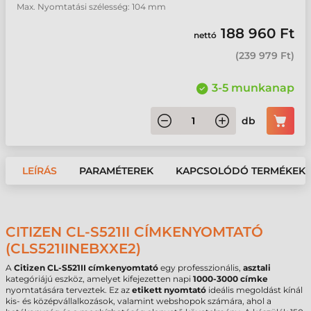
Max. Nyomtatási szélesség: 104 mm
188 960 Ft
nettó
(
239 979 Ft
)
3-5 munkanap
db
LEÍRÁS
PARAMÉTEREK
KAPCSOLÓDÓ TERMÉKEK
CITIZEN CL-S521II CÍMKENYOMTATÓ
(CLS521IINEBXXE2)
A
Citizen CL-S521II címkenyomtató
egy professzionális,
asztali
kategóriájú eszköz, amelyet kifejezetten napi
1000-3000 címke
nyomtatására terveztek. Ez az
etikett nyomtató
ideális megoldást kínál
kis- és középvállalkozások, valamint webshopok számára, ahol a