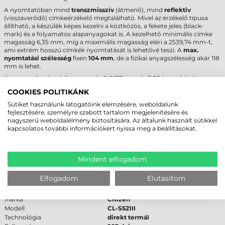
A nyomtatóban mind
transzmisszív
(átmenő), mind
reflektiv
(visszaverődő) címkeérzékelő megtalálható. Mivel az érzékelő típusa
állítható, a készülék képes kezelni a köztközös, a fekete jeles (black-
mark) és a folyamatos alapanyagokat is. A kezelhető minimális címke
magasság 6,35 mm, míg a maximális magasság eléri a 2539,74 mm-t,
ami extrém hosszú címkék nyomtatását is lehetővé teszi. A
max.
nyomtatási szélesség
fixen
104 mm
, de a fizikai anyagszélesség akár 118
mm is lehet.
A nyomtatható médiavastagság 0,0635 mm és 0,254 mm között
mozoghat, ami a standard papíroktól a vékonyabb kartonokig terjedő
COOKIES POLITIKÁNK
skálát fed le. A pontos beállításhoz javasoljuk, hogy tekintse meg a
tekercses címke raktári kínálatunkat
, ahol a specifikációnak megfelelő
Sütiket használunk látogatóink elemzésére, weboldalunk
alapanyagok találhatók. A megfelelő érzékelő-beállítás és médiafeszítés
fejlesztésére, személyre szabott tartalom megjelenítésére és
biztosítja a pontos pozicionálást, ami elengedhetetlen a kisméretű
nagyszerű weboldalélmény biztosítására. Az általunk használt sütikkel
címkék hibátlan nyomtatásához.
kapcsolatos további információkért nyissa meg a beállításokat.
CITIZEN CL-S521II CÍMKENYOMTATÓ -
MŰSZAKI PARAMÉTEREK
Mindent elfogadom
Az alábbi táblázat összefoglalja a legfontosabb műszaki adatokat a
Elfogadom
Elutasítom
beszerzési döntés támogatásához.
Márka
Citizen
Modell
CL-S521II
Technológia
direkt termál