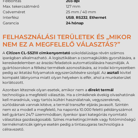
Felbontás
203 dpi
Max. tekercsátmérő
127 mm
Cséveméret
25 mm / 40 mm
Interfész
USB
,
RS232
,
Ethernet
Garancia
24 hónap
FELHASZNÁLÁSI TERÜLETEK ÉS „MIKOR
NEM EZ A MEGFELELŐ VÁLASZTÁS?”
A
Citizen CL-S521II címkenyomtató
sokoldalúsága révén számos
iparágban alkalmazható. A logisztikában a csomagküldés gyorsítására, a
kereskedelemben az árazási feladatok automatizálására használják. A
gyártósorokon a félkész termékek azonosítására, az irodai környezetben
pedig az iktatási folyamatok egyszerűsítésére szolgál. Az
asztali
kivitel
kompakt lábnyoma miatt olyan helyeken is elfér, ahol a munkaterület
korlátozott.
Azonban léteznek olyan esetek, amikor nem a
direkt termál
technológia a megfelelő választás. Ha a címkéknek évekig olvashatónak
kell maradniuk, vagy tartós kültéri használatnak, vegyszereknek,
súrlódásnak vannak kitéve, a termál transzfer eljárás javasolt. Szintén
nem ez a modell a megfelelő, ha naponta 10.000 feletti példányszámot
kell gyártani 24/7 üzemmódban; ilyenkor ipari kategóriás nyomtató
választása gazdaságosabb. Színes marketingcímkék vagy fotóminőségű
termékmatricák igénye esetén pedig a tintasugaras technológia a
célravezető.