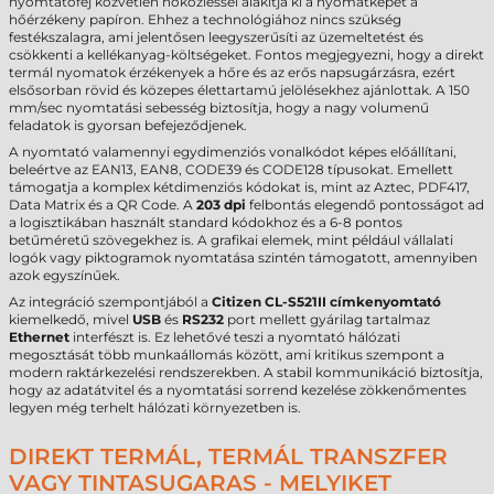
nyomtatófej közvetlen hőközléssel alakítja ki a nyomatképet a
hőérzékeny papíron. Ehhez a technológiához nincs szükség
festékszalagra, ami jelentősen leegyszerűsíti az üzemeltetést és
csökkenti a kellékanyag-költségeket. Fontos megjegyezni, hogy a direkt
termál nyomatok érzékenyek a hőre és az erős napsugárzásra, ezért
elsősorban rövid és közepes élettartamú jelölésekhez ajánlottak. A 150
mm/sec nyomtatási sebesség biztosítja, hogy a nagy volumenű
feladatok is gyorsan befejeződjenek.
A nyomtató valamennyi egydimenziós vonalkódot képes előállítani,
beleértve az EAN13, EAN8, CODE39 és CODE128 típusokat. Emellett
támogatja a komplex kétdimenziós kódokat is, mint az Aztec, PDF417,
Data Matrix és a QR Code. A
203 dpi
felbontás elegendő pontosságot ad
a logisztikában használt standard kódokhoz és a 6-8 pontos
betűméretű szövegekhez is. A grafikai elemek, mint például vállalati
logók vagy piktogramok nyomtatása szintén támogatott, amennyiben
azok egyszínűek.
Az integráció szempontjából a
Citizen CL-S521II címkenyomtató
kiemelkedő, mivel
USB
és
RS232
port mellett gyárilag tartalmaz
Ethernet
interfészt is. Ez lehetővé teszi a nyomtató hálózati
megosztását több munkaállomás között, ami kritikus szempont a
modern raktárkezelési rendszerekben. A stabil kommunikáció biztosítja,
hogy az adatátvitel és a nyomtatási sorrend kezelése zökkenőmentes
legyen még terhelt hálózati környezetben is.
DIREKT TERMÁL, TERMÁL TRANSZFER
VAGY TINTASUGARAS - MELYIKET