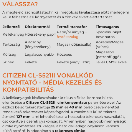
VÁLASSZA?
A megfelelő azonosítástechnikai megoldás kiválasztása előtt mérlegelni
kell a felhasználási környezetet és a címkék elvárt élettartamát.
Jellemző
Direkt termál
Termál transzfer
Tintasugaras
Papír/Műanyag +
Speciális inkjet
Kellékanyag
Hőérzékeny papír
festékszalag
bevonatos
Alacsony
Közepes/Magas
Tartósság
Magas (időjárásálló)
(fényérzékeny)
(színes)
Magasabb
Költség
Legalacsonyabb
Közepes
(patronfüggő)
Színek
Fekete
Fekete (vagy 1 szín)
Teljes CMYK skála
CITIZEN CL-S521II VONALKÓD
NYOMTATÓ - MÉDIA KEZELÉS ÉS
KOMPATIBILITÁS
A kellékanyagok kiválasztásakor kritikus a fizikai kompatibilitás
ellenőrzése a
Citizen CL-S521II címkenyomtató
paramétereivel. Az
eszköz belső tekercstartója
25 mm
és
40 mm
belső csévemérettel
rendelkező tekercseket képes fogadni. A maximális külső tekercs
átmérő
127 mm
, ami lehetővé teszi a hosszabb tekercsek használatát,
csökkentve a cserék gyakoriságát. Amennyiben nagyobb mennyiségű
címke nyomtatása szükséges, a hátoldali adagolónyíláson keresztül
külső tartóról is adagolható a
tekercses címke
.