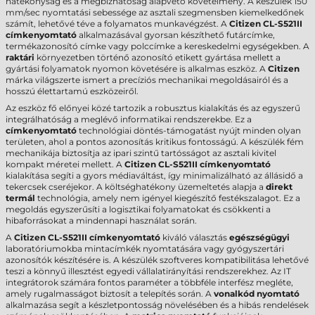
hatékonyság és a megbízhatóság alapvető követelmény. A készülék 150
mm/sec nyomtatási sebessége az asztali szegmensben kiemelkedőnek
számít, lehetővé téve a folyamatos munkavégzést. A
Citizen CL-S521II
címkenyomtató
alkalmazásával gyorsan készíthető futárcímke,
termékazonosító címke vagy polccímke a kereskedelmi egységekben. A
raktári
környezetben történő azonosító etikett gyártása mellett a
gyártási folyamatok nyomon követésére is alkalmas eszköz. A
Citizen
márka világszerte ismert a precíziós mechanikai megoldásairól és a
hosszú élettartamú eszközeiről.
Az eszköz fő előnyei közé tartozik a robusztus kialakítás és az egyszerű
integrálhatóság a meglévő informatikai rendszerekbe. Ez a
címkenyomtató
technológiai döntés-támogatást nyújt minden olyan
területen, ahol a pontos azonosítás kritikus fontosságú. A készülék fém
mechanikája biztosítja az ipari szintű tartósságot az asztali kivitel
kompakt méretei mellett. A
Citizen CL-S521II címkenyomtató
kialakítása segíti a gyors médiaváltást, így minimalizálható az állásidő a
tekercsek cseréjekor. A költséghatékony üzemeltetés alapja a
direkt
termál
technológia, amely nem igényel kiegészítő festékszalagot. Ez a
megoldás egyszerűsíti a logisztikai folyamatokat és csökkenti a
hibaforrásokat a mindennapi használat során.
A
Citizen CL-S521II címkenyomtató
kiváló választás
egészségügyi
laboratóriumokba mintacímkék nyomtatására vagy gyógyszertári
azonosítók készítésére is. A készülék szoftveres kompatibilitása lehetővé
teszi a könnyű illesztést egyedi vállalatirányítási rendszerekhez. Az IT
integrátorok számára fontos paraméter a többféle interfész megléte,
amely rugalmasságot biztosít a telepítés során. A
vonalkód nyomtató
alkalmazása segít a készletpontosság növelésében és a hibás rendelések