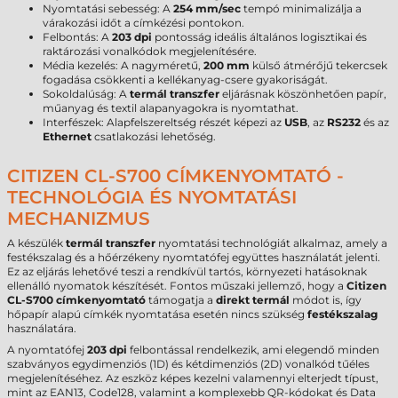
Nyomtatási sebesség: A
254 mm/sec
tempó minimalizálja a
várakozási időt a címkézési pontokon.
Felbontás: A
203 dpi
pontosság ideális általános logisztikai és
raktározási vonalkódok megjelenítésére.
Média kezelés: A nagyméretű,
200 mm
külső átmérőjű tekercsek
fogadása csökkenti a kellékanyag-csere gyakoriságát.
Sokoldalúság: A
termál transzfer
eljárásnak köszönhetően papír,
műanyag és textil alapanyagokra is nyomtathat.
Interfészek: Alapfelszereltség részét képezi az
USB
, az
RS232
és az
Ethernet
csatlakozási lehetőség.
CITIZEN CL-S700 CÍMKENYOMTATÓ -
TECHNOLÓGIA ÉS NYOMTATÁSI
MECHANIZMUS
A készülék
termál transzfer
nyomtatási technológiát alkalmaz, amely a
festékszalag és a hőérzékeny nyomtatófej együttes használatát jelenti.
Ez az eljárás lehetővé teszi a rendkívül tartós, környezeti hatásoknak
ellenálló nyomatok készítését. Fontos műszaki jellemző, hogy a
Citizen
CL-S700 címkenyomtató
támogatja a
direkt termál
módot is, így
hőpapír alapú címkék nyomtatása esetén nincs szükség
festékszalag
használatára.
A nyomtatófej
203 dpi
felbontással rendelkezik, ami elegendő minden
szabványos egydimenziós (1D) és kétdimenziós (2D) vonalkód tűéles
megjelenítéséhez. Az eszköz képes kezelni valamennyi elterjedt típust,
mint az EAN13, Code128, valamint a komplexebb QR-kódokat és Data