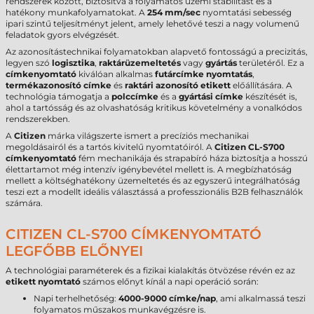
rendszerek között, biztosítva a folyamatos üzemi stabilitást és a
hatékony munkafolyamatokat. A
254 mm/sec
nyomtatási sebesség
ipari szintű teljesítményt jelent, amely lehetővé teszi a nagy volumenű
feladatok gyors elvégzését.
Az azonosítástechnikai folyamatokban alapvető fontosságú a precizitás,
legyen szó
logisztika
,
raktárüzemeltetés
vagy
gyártás
területéről. Ez a
címkenyomtató
kiválóan alkalmas
futárcímke nyomtatás
,
termékazonosító címke
és
raktári azonosító etikett
előállítására. A
technológia támogatja a
polccímke
és a
gyártási címke
készítését is,
ahol a tartósság és az olvashatóság kritikus követelmény a vonalkódos
rendszerekben.
A
Citizen
márka világszerte ismert a precíziós mechanikai
megoldásairól és a tartós kivitelű nyomtatóiról. A
Citizen CL-S700
címkenyomtató
fém mechanikája és strapabíró háza biztosítja a hosszú
élettartamot még intenzív igénybevétel mellett is. A megbízhatóság
mellett a költséghatékony üzemeltetés és az egyszerű integrálhatóság
teszi ezt a modellt ideális választássá a professzionális B2B felhasználók
számára.
CITIZEN CL-S700 CÍMKENYOMTATÓ
LEGFŐBB ELŐNYEI
A technológiai paraméterek és a fizikai kialakítás ötvözése révén ez az
etikett nyomtató
számos előnyt kínál a napi operáció során:
Napi terhelhetőség:
4000-9000 címke/nap
, ami alkalmassá teszi
folyamatos műszakos munkavégzésre is.