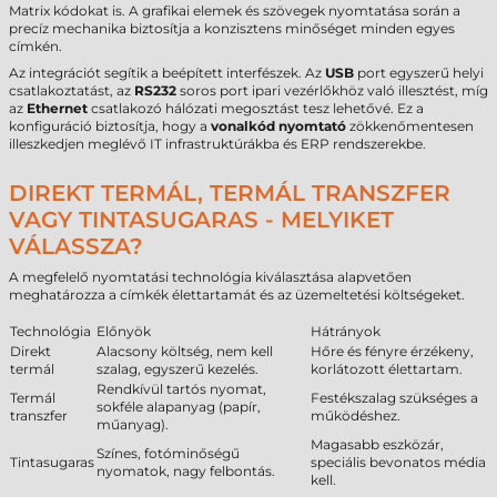
Matrix kódokat is. A grafikai elemek és szövegek nyomtatása során a
precíz mechanika biztosítja a konzisztens minőséget minden egyes
címkén.
Az integrációt segítik a beépített interfészek. Az
USB
port egyszerű helyi
csatlakoztatást, az
RS232
soros port ipari vezérlőkhöz való illesztést, míg
az
Ethernet
csatlakozó hálózati megosztást tesz lehetővé. Ez a
konfiguráció biztosítja, hogy a
vonalkód nyomtató
zökkenőmentesen
illeszkedjen meglévő IT infrastruktúrákba és ERP rendszerekbe.
DIREKT TERMÁL, TERMÁL TRANSZFER
VAGY TINTASUGARAS - MELYIKET
VÁLASSZA?
A megfelelő nyomtatási technológia kiválasztása alapvetően
meghatározza a címkék élettartamát és az üzemeltetési költségeket.
Technológia
Előnyök
Hátrányok
Direkt
Alacsony költség, nem kell
Hőre és fényre érzékeny,
termál
szalag, egyszerű kezelés.
korlátozott élettartam.
Rendkívül tartós nyomat,
Termál
Festékszalag szükséges a
sokféle alapanyag (papír,
transzfer
működéshez.
műanyag).
Magasabb eszközár,
Színes, fotóminőségű
Tintasugaras
speciális bevonatos média
nyomatok, nagy felbontás.
kell.