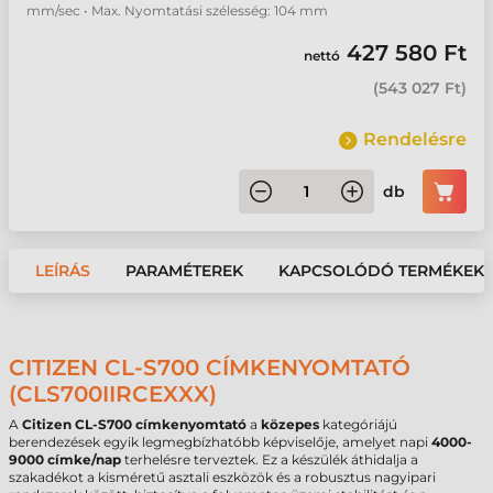
mm/sec • Max. Nyomtatási szélesség: 104 mm
427 580 Ft
nettó
(
543 027 Ft
)
Rendelésre
db
LEÍRÁS
PARAMÉTEREK
KAPCSOLÓDÓ TERMÉKEK
CITIZEN CL-S700 CÍMKENYOMTATÓ
(CLS700IIRCEXXX)
A
Citizen CL-S700 címkenyomtató
a
közepes
kategóriájú
berendezések egyik legmegbízhatóbb képviselője, amelyet napi
4000-
9000 címke/nap
terhelésre terveztek. Ez a készülék áthidalja a
szakadékot a kisméretű asztali eszközök és a robusztus nagyipari