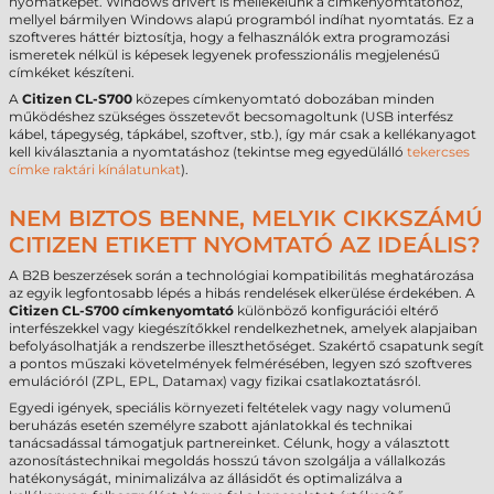
nyomatképet. Windows drivert is mellékelünk a címkenyomtatóhoz,
mellyel bármilyen Windows alapú programból indíhat nyomtatás. Ez a
szoftveres háttér biztosítja, hogy a felhasználók extra programozási
ismeretek nélkül is képesek legyenek professzionális megjelenésű
címkéket készíteni.
A
Citizen CL-S700
közepes címkenyomtató dobozában minden
működéshez szükséges összetevőt becsomagoltunk (USB interfész
kábel, tápegység, tápkábel, szoftver, stb.), így már csak a kellékanyagot
kell kiválasztania a nyomtatáshoz (tekintse meg egyedülálló
tekercses
címke raktári kínálatunkat
).
NEM BIZTOS BENNE, MELYIK CIKKSZÁMÚ
CITIZEN ETIKETT NYOMTATÓ AZ IDEÁLIS?
A B2B beszerzések során a technológiai kompatibilitás meghatározása
az egyik legfontosabb lépés a hibás rendelések elkerülése érdekében. A
Citizen CL-S700 címkenyomtató
különböző konfigurációi eltérő
interfészekkel vagy kiegészítőkkel rendelkezhetnek, amelyek alapjaiban
befolyásolhatják a rendszerbe illeszthetőséget. Szakértő csapatunk segít
a pontos műszaki követelmények felmérésében, legyen szó szoftveres
emulációról (ZPL, EPL, Datamax) vagy fizikai csatlakoztatásról.
Egyedi igények, speciális környezeti feltételek vagy nagy volumenű
beruházás esetén személyre szabott ajánlatokkal és technikai
tanácsadással támogatjuk partnereinket. Célunk, hogy a választott
azonosítástechnikai megoldás hosszú távon szolgálja a vállalkozás
hatékonyságát, minimalizálva az állásidőt és optimalizálva a