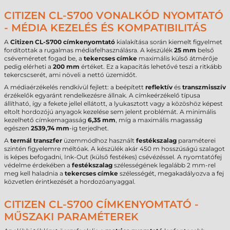
CITIZEN CL-S700 VONALKÓD NYOMTATÓ
- MÉDIA KEZELÉS ÉS KOMPATIBILITÁS
A
Citizen CL-S700 címkenyomtató
kialakítása során kiemelt figyelmet
fordítottak a rugalmas médiafelhasználásra. A készülék
25 mm
belső
cséveméretet fogad be, a
tekercses címke
maximális külső átmérője
pedig elérheti a
200 mm
értéket. Ez a kapacitás lehetővé teszi a ritkább
tekercscserét, ami növeli a nettó üzemidőt.
A médiaérzékelés rendkívül fejlett: a beépített
reflektív
és
transzmisszív
érzékelők egyaránt rendelkezésre állnak. A címkeérzékelő típusa
állítható, így a fekete jellel ellátott, a lyukasztott vagy a közöshöz képest
eltolt hordozójú anyagok kezelése sem jelent problémát. A minimális
kezelhető címkemagasság
6,35 mm
, míg a maximális magasság
egészen
2539,74 mm
-ig terjedhet.
A
termál transzfer
üzemmódhoz használt
festékszalag
paraméterei
szintén figyelemre méltóak. A készülék akár 450 m hosszúságú szalagot
is képes befogadni, Ink-Out (külső festékes) csévézéssel. A nyomtatófej
védelme érdekében a
festékszalag
szélességének legalább 2 mm-rel
meg kell haladnia a
tekercses címke
szélességét, megakadályozva a fej
közvetlen érintkezését a hordozóanyaggal.
CITIZEN CL-S700 CÍMKENYOMTATÓ -
MŰSZAKI PARAMÉTEREK