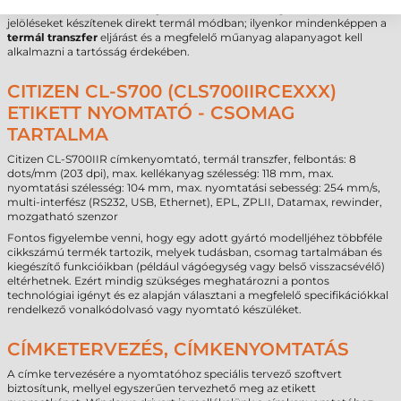
ideális választás, ha kizárólag kültéri, extrém UV-sugárzásnak kitett
jelöléseket készítenek direkt termál módban; ilyenkor mindenképpen a
termál transzfer
eljárást és a megfelelő műanyag alapanyagot kell
alkalmazni a tartósság érdekében.
CITIZEN CL-S700 (CLS700IIRCEXXX)
ETIKETT NYOMTATÓ - CSOMAG
TARTALMA
Citizen CL-S700IIR címkenyomtató, termál transzfer, felbontás: 8
dots/mm (203 dpi), max. kellékanyag szélesség: 118 mm, max.
nyomtatási szélesség: 104 mm, max. nyomtatási sebesség: 254 mm/s,
multi-interfész (RS232, USB, Ethernet), EPL, ZPLII, Datamax, rewinder,
mozgatható szenzor
Fontos figyelembe venni, hogy egy adott gyártó modelljéhez többféle
cikkszámú termék tartozik, melyek tudásban, csomag tartalmában és
kiegészítő funkcióikban (például vágóegység vagy belső visszacsévélő)
eltérhetnek. Ezért mindig szükséges meghatározni a pontos
technológiai igényt és ez alapján választani a megfelelő specifikációkkal
rendelkező vonalkódolvasó vagy nyomtató készüléket.
CÍMKETERVEZÉS, CÍMKENYOMTATÁS
A címke tervezésére a nyomtatóhoz speciális tervező szoftvert
biztosítunk, mellyel egyszerűen tervezhető meg az etikett