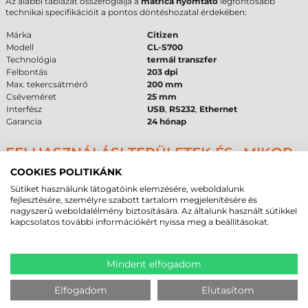
Az alábbi táblázat összefoglalja a
matrica nyomtató
legfontosabb
technikai specifikációit a pontos döntéshozatal érdekében:
Márka
Citizen
Modell
CL-S700
Technológia
termál transzfer
Felbontás
203 dpi
Max. tekercsátmérő
200 mm
Cséveméret
25 mm
Interfész
USB
,
RS232
,
Ethernet
Garancia
24 hónap
FELHASZNÁLÁSI TERÜLETEK ÉS „MIKOR
NEM EZ A MEGFELELŐ VÁLASZTÁS?”
COOKIES POLITIKÁNK
A
Citizen CL-S700 címkenyomtató
elsődleges felhasználási területei
Sütiket használunk látogatóink elemzésére, weboldalunk
közé tartozik a nagykereskedelem, a szállítmányozás és a könnyűipar.
fejlesztésére, személyre szabott tartalom megjelenítésére és
Robusztus felépítése miatt alkalmas porosabb raktári környezetbe is,
nagyszerű weboldalélmény biztosítására. Az általunk használt sütikkel
ahol a napi nyomtatási igény meghaladja az asztali kategória
kapcsolatos további információkért nyissa meg a beállításokat.
képességeit. A
203 dpi
felbontás tökéletesen alkalmas nagyméretű
vonalkódokhoz, de ha mikroszkopikus méretű szövegeket vagy
rendkívül sűrű adatokat kell nyomtatni, érdemesebb nagyobb
Mindent elfogadom
felbontású típust választani.
Nem javasolt ez a modell olyan helyeken, ahol a helykínálat rendkívül
Elfogadom
Elutasítom
korlátozott, mivel a
közepes
kategóriájú felépítése nagyobb helyet
igényel, mint egy belépő szintű asztali
etikett nyomtató
. Szintén nem