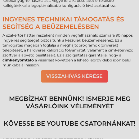
kellékanyag-felhasználást. Vegye fel a kapcsolatot értékesítő
kollégáinkkal a legoptimálisabb konfiguráció kiválasztásához.
INGYENES TECHNIKAI TÁMOGATÁS ÉS
SEGÍTSÉG A BEÜZEMELÉSBEN
A szakértői háttér részeként minden végfelhasználó számára 90 napos
ingyenes segítséget biztosítunk a készülék beüzemeléséhez. Ez a
támogatás magában foglalja a meghajtóprogramok (driverek)
telepítését, a hardveres kalibráció folyamatát, valamint a címketervező
szoftver alapvető beállításait. Ez a szolgáltatás garantálja, hogy a
címkenyomtató
a vásárlást követően a lehető legrövidebb időn belül
munkába állhasson.
VISSZAHÍVÁS KÉRÉSE
MEGBÍZHAT BENNÜNK! ISMERJE MEG
VÁSÁRLÓINK VÉLEMÉNYÉT
KÖVESSE BE YOUTUBE CSATORNÁNKAT!