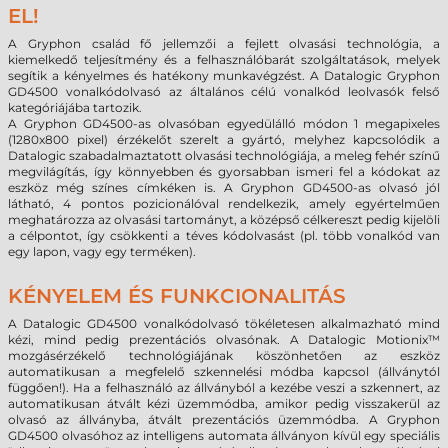
EL!
A Gryphon család fő jellemzői a fejlett olvasási technológia, a
kiemelkedő teljesítmény és a felhasználóbarát szolgáltatások, melyek
segítik a kényelmes és hatékony munkavégzést. A Datalogic Gryphon
GD4500 vonalkódolvasó az általános célú vonalkód leolvasók felső
kategóriájába tartozik.
A Gryphon GD4500-as olvasóban egyedülálló módon 1 megapixeles
(1280x800 pixel) érzékelőt szerelt a gyártó, melyhez kapcsolódik a
Datalogic szabadalmaztatott olvasási technológiája, a meleg fehér színű
megvilágítás, így könnyebben és gyorsabban ismeri fel a kódokat az
eszköz még színes címkéken is. A Gryphon GD4500-as olvasó jól
látható, 4 pontos pozicionálóval rendelkezik, amely egyértelműen
meghatározza az olvasási tartományt, a középső célkereszt pedig kijelöli
a célpontot, így csökkenti a téves kódolvasást (pl. több vonalkód van
egy lapon, vagy egy terméken).
KÉNYELEM ÉS FUNKCIONALITÁS
A Datalogic GD4500 vonalkódolvasó tökéletesen alkalmazható mind
kézi, mind pedig prezentációs olvasónak. A Datalogic Motionix™
mozgásérzékelő technológiájának köszönhetően az eszköz
automatikusan a megfelelő szkennelési módba kapcsol (állványtól
függően!). Ha a felhasználó az állványból a kezébe veszi a szkennert, az
automatikusan átvált kézi üzemmódba, amikor pedig visszakerül az
olvasó az állványba, átvált prezentációs üzemmódba. A Gryphon
GD4500 olvasóhoz az intelligens automata állványon kívül egy speciális