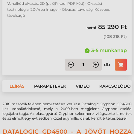
Vonalkód olvasás: 2D (pl. QR kód, PDF kód) • Olvasási
technológia: 2D Area Imager • Olvasási távolság: Közepes
távolságú
85 290 Ft
nettó
(
108 318 Ft
)
3-5 munkanap
db
LEÍRÁS
PARAMÉTEREK
VIDEÓ
KAPCSOLÓDÓ 
2018 második felében bemutatásra került a Datalogic Gryphon GD4500
kézi vonalkódolvasó, mely a 2009-ben megjelent Gryphon család
legújabb tagja. Az olasz gyártó Gryphon szkennerei világszerte ismertek
és az elmúlt egy évtizedben közel egymillió darab került értékesítésre!
DATALOGIC GD4500 - A JÖVŐT HOZZA