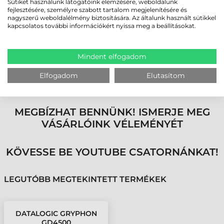
Sütiket használunk látogatóink elemzésére, weboldalunk
fejlesztésére, személyre szabott tartalom megjelenítésére és
ÖSSZEHASONLÍTÁS: GRPYHON 44XX VS
nagyszerű weboldalélmény biztosítására. Az általunk használt sütikkel
GRYPHON 45XX
kapcsolatos további információkért nyissa meg a beállításokat.
Optika:
752x480 pixel vs. 1280x800 pixel
Megvilágítás:
Vörös fény vs. Meleg fehér (Vörös csak a Digimarc
kódokhoz készült modellnél)
Mindent elfogadom
Súly:
195g vs. 161g
Mozgás tolerancia:
25 IPS vs 35 IPS
Elfogadom
Elutasítom
Képolvasás:
A5 vs. A4
MEGBÍZHAT BENNÜNK! ISMERJE MEG
VÁSÁRLÓINK VÉLEMÉNYÉT
KÖVESSE BE YOUTUBE CSATORNÁNKAT!
LEGUTÓBB MEGTEKINTETT TERMÉKEK
DATALOGIC GRYPHON
GD4500