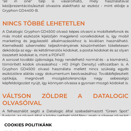
"all in one" talp is vásárolható, mely használatával
kézi/prezentációs/asztali olvasóra alakítható az eszköz - mint elődje a
Gryphon GD4400-B.
NINCS TÖBBÉ LEHETETLEN
A Datalogic Gryphon GD4500 olvasó képes olvasni a mobiltelefonok és
más mobil eszközök kijelzőjén megjelenő vonalkódokat is, így mobil
marketing és jegykezelő alkalmazásokhoz is kiválóan használható.
Kiemelkedő szkennelési teljesítményének köszönhetően tökéletesen
dekódolja az egy- és kétdimenziós kódokat, a postai kódokat és az olyan
összetett kódokat is, mint a PDF417.
A sorozat további újdonsága, hogy rendelhető normál és - a kisméretű,
tömörített kódok olvasásához - HD (High Density) változatban is. A
Gryphon GD4500 olvasó használata mellett nincs szükség egyéb
eszközökre aláírás vagy dokumentum beolvasásához. Továbbfejlesztett
optikája, megnövelt mozgástoleranciája nagy sebességű
képfeldolgozást nyújt, így könnyen olvassa a gyorsan mozgó kódokat is.
VÁLTSON ZÖLDRE A DATALOGIC
OLVASÓIVAL
A felhasználót segíti a Datalogic által szabadalmazott "Green Spot"
funkció, az olvasó által a kódra vetített zöld fény, mely a sikeres olvasást
jelzi, így akár zajos környezetben is meggyőződhetünk a művelet
COOKIES POLITIKÁNK
befejezéséről.