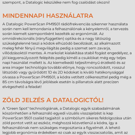
szempont, a Datalogic készüléke nem fog csalódást okozni!
MINDENNAPI HASZNÁLATRA
A Datalogic PowerScan PM9501 rádiófrekvenciás szkenner használata
során nem kell lemondania a felhasználónak a kényelemről, a tervezés
során kiemelt szempontként kezelték az ergonómiát. Az
omnidirekcionális (irányfüggetlen) optika és a nagy látószög
szükségtelenné teszi a kódok elhúzódó becélzását, az alkalmazott
meleg fehér fényű megvilágítás pedig a szemet sem zavarja,
villódzásoktól mentes. A markolat kialakítása stabil fogást engedélyez, a
jól kiegyensúlyozott felépítés pedig kíméli a csuklókat még egy teljes
napi használat mellett is. Az kiemelkedő teljesítményű érzékelő és az
area imager technológia további előnye, hogy roncsolódott, rosszul
látszódó vagy gyűrődött 1D és 2D kódokat is kiváló hatékonysággal
olvassa a PowerScan PM9501, a kódra vetített célkereszttel pedig még a
85 cm távolságra lévő jelölések esetén is pillanatok alatt precízen
elvégezhető a feladat!
ZÖLD JELZÉS A DATALOGICTÓL!
A "Green Spot" technológiának, a Datalogic egyik szabadalmának
köszönhetően a felhasználó egyedi vizuális visszajelzést is kap
PowerScan 9501 család tagjaitól: a szimbólum sikeres feldolgozása után
zöld pontot vetít az eszköz, méghozzá közvetlenül a kódra, így a
felhasználónak nem szükséges megosztania a figyelmét. A lehető
legjobb ergonómia érdekében ez csak az egyik visszacsatolás, amit az