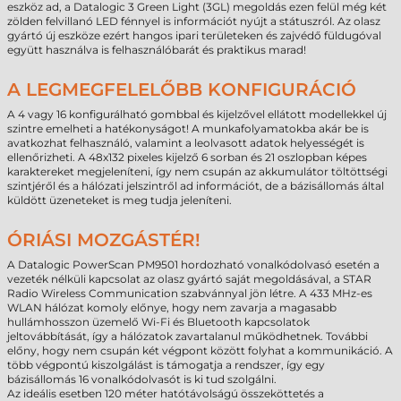
eszköz ad, a Datalogic 3 Green Light (3GL) megoldás ezen felül még két
zölden felvillanó LED fénnyel is információt nyújt a státuszról. Az olasz
gyártó új eszköze ezért hangos ipari területeken és zajvédő füldugóval
együtt használva is felhasználóbarát és praktikus marad!
A LEGMEGFELELŐBB KONFIGURÁCIÓ
A 4 vagy 16 konfigurálható gombbal és kijelzővel ellátott modellekkel új
szintre emelheti a hatékonyságot! A munkafolyamatokba akár be is
avatkozhat felhasználó, valamint a leolvasott adatok helyességét is
ellenőrizheti. A 48x132 pixeles kijelző 6 sorban és 21 oszlopban képes
karaktereket megjeleníteni, így nem csupán az akkumulátor töltöttségi
szintjéről és a hálózati jelszintről ad információt, de a bázisállomás által
küldött üzeneteket is meg tudja jeleníteni.
ÓRIÁSI MOZGÁSTÉR!
A Datalogic PowerScan PM9501 hordozható vonalkódolvasó esetén a
vezeték nélküli kapcsolat az olasz gyártó saját megoldásával, a STAR
Radio Wireless Communication szabvánnyal jön létre. A 433 MHz-es
WLAN hálózat komoly előnye, hogy nem zavarja a magasabb
hullámhosszon üzemelő Wi-Fi és Bluetooth kapcsolatok
jeltovábbítását, így a hálózatok zavartalanul működhetnek. További
előny, hogy nem csupán két végpont között folyhat a kommunikáció. A
több végpontú kiszolgálást is támogatja a rendszer, így egy
bázisállomás 16 vonalkódolvasót is ki tud szolgálni.
Az ideális esetben 120 méter hatótávolságú összeköttetés a