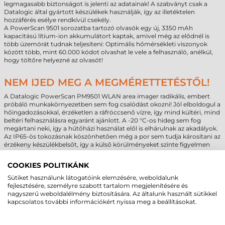
legmagasabb biztonságot is jelenti az adatainak! A szabványt csak a
Datalogic által gyártott készülékek használják, így az illetéktelen
hozzáférés esélye rendkívül csekély.
A PowerScan 9501 sorozatba tartozó olvasók egy új, 3350 mAh
kapacitású lítium-ion akkumulátort kaptak, amivel még az elődnél is
több üzemórát tudnak teljesíteni: Optimális hőmérsékleti viszonyok
között több, mint 60.000 kódot olvashat le vele a felhasználó, anélkül,
hogy töltőre helyezné az olvasót!
NEM IJED MEG A MEGMÉRETTETÉSTŐL!
A Datalogic PowerScan PM9501 WLAN area imager radikális, embert
próbáló munkakörnyezetben sem fog csalódást okozni! Jól elboldogul a
hőingadozásokkal, érzéketlen a ráfröccsenő vízre, így mind kültéri, mind
beltéri felhasználásra egyaránt ajánlott. A -20 °C-os hideg sem fog
megártani neki, így a hűtőházi használat elől is elhárulnak az akadályok.
Az IP65-ös tokozásnak köszönhetően még a por sem tudja károsítani az
érzékeny készülékbelsőt, így a külső körülményeket szinte figyelmen
kívül is hagyhatja a felhasználó! Egy vétlen, 2 méteres magasról történő
leejtést is sértetlenül fog átvészelni, így biztos lehet benne, hogy egy
COOKIES POLITIKÁNK
apróbb emberi hiba miatt nem kell szervizbe küldeni a készüléket! Az
időtállóságról a Datalogic is maximálisan meg van győződve, ezért
Sütiket használunk látogatóink elemzésére, weboldalunk
PowerScan 9501 család minden tagjára 3 év teljeskörű garanciát vállal.
fejlesztésére, személyre szabott tartalom megjelenítésére és
nagyszerű weboldalélmény biztosítására. Az általunk használt sütikkel
kapcsolatos további információkért nyissa meg a beállításokat.
ALKOSSON MAGÁNAK KÉPET RÓLA!
A PowerScan PM9501 vezeték nélküli szkenner a barátságtalan