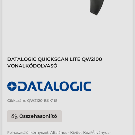
DATALOGIC QUICKSCAN LITE QW2100
VONALKÓDOLVASÓ
Cikkszám:
QW2120-BKK11S
Összehasonlító
Felhasználói környezet: Általános • Kivitel: Kézi/Állványos •