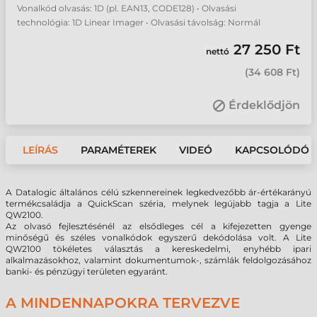
Vonalkód olvasás: 1D (pl. EAN13, CODE128) • Olvasási
technológia: 1D Linear Imager • Olvasási távolság: Normál
27 250 Ft
nettó
(
34 608 Ft
)
Érdeklődjön
LEÍRÁS
PARAMÉTEREK
VIDEÓ
KAPCSOLÓDÓ 
A Datalogic általános célú szkennereinek legkedvezőbb ár-értékarányú
termékcsaládja a QuickScan széria, melynek legújabb tagja a Lite
QW2100.
Az olvasó fejlesztésénél az elsődleges cél a kifejezetten gyenge
minőségű és széles vonalkódok egyszerű dekódolása volt. A Lite
QW2100 tökéletes választás a kereskedelmi, enyhébb ipari
alkalmazásokhoz, valamint dokumentumok-, számlák feldolgozásához
banki- és pénzügyi területen egyaránt.
A MINDENNAPOKRA TERVEZVE