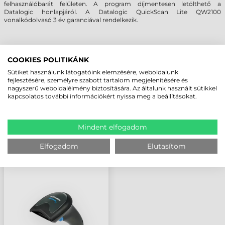
felhasználóbarát felületen. A program díjmentesen letölthető a
Datalogic honlapjáról. A Datalogic QuickScan Lite QW2100
vonalkódolvasó 3 év garanciával rendelkezik.
MEGBÍZHAT BENNÜNK! ISMERJE MEG
COOKIES POLITIKÁNK
VÁSÁRLÓINK VÉLEMÉNYÉT
Sütiket használunk látogatóink elemzésére, weboldalunk
fejlesztésére, személyre szabott tartalom megjelenítésére és
nagyszerű weboldalélmény biztosítására. Az általunk használt sütikkel
KÖVESSE BE YOUTUBE CSATORNÁNKAT!
kapcsolatos további információkért nyissa meg a beállításokat.
LEGUTÓBB MEGTEKINTETT TERMÉKEK
Mindent elfogadom
Elfogadom
Elutasítom
DATALOGIC QUICKSCAN
LITE QW2100
VONALKÓDOLVASÓ