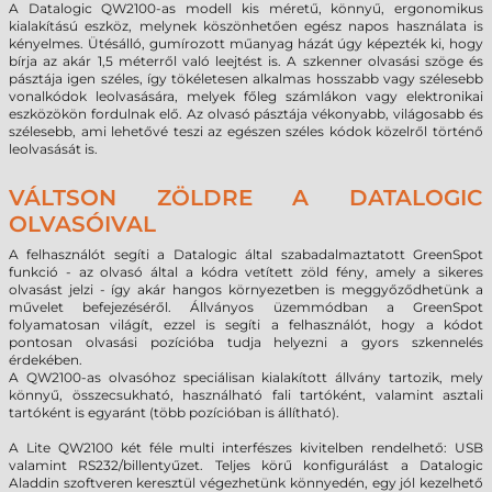
A Datalogic QW2100-as modell kis méretű, könnyű, ergonomikus
kialakítású eszköz, melynek köszönhetően egész napos használata is
kényelmes. Ütésálló, gumírozott műanyag házát úgy képezték ki, hogy
bírja az akár 1,5 méterről való leejtést is. A szkenner olvasási szöge és
pásztája igen széles, így tökéletesen alkalmas hosszabb vagy szélesebb
vonalkódok leolvasására, melyek főleg számlákon vagy elektronikai
eszközökön fordulnak elő. Az olvasó pásztája vékonyabb, világosabb és
szélesebb, ami lehetővé teszi az egészen széles kódok közelről történő
leolvasását is.
VÁLTSON ZÖLDRE A DATALOGIC
OLVASÓIVAL
A felhasználót segíti a Datalogic által szabadalmaztatott GreenSpot
funkció - az olvasó által a kódra vetített zöld fény, amely a sikeres
olvasást jelzi - így akár hangos környezetben is meggyőződhetünk a
művelet befejezéséről. Állványos üzemmódban a GreenSpot
folyamatosan világít, ezzel is segíti a felhasználót, hogy a kódot
pontosan olvasási pozícióba tudja helyezni a gyors szkennelés
érdekében.
A QW2100-as olvasóhoz speciálisan kialakított állvány tartozik, mely
könnyű, összecsukható, használható fali tartóként, valamint asztali
tartóként is egyaránt (több pozícióban is állítható).
A Lite QW2100 két féle multi interfészes kivitelben rendelhető: USB
valamint RS232/billentyűzet. Teljes körű konfigurálást a Datalogic
Aladdin szoftveren keresztül végezhetünk könnyedén, egy jól kezelhető