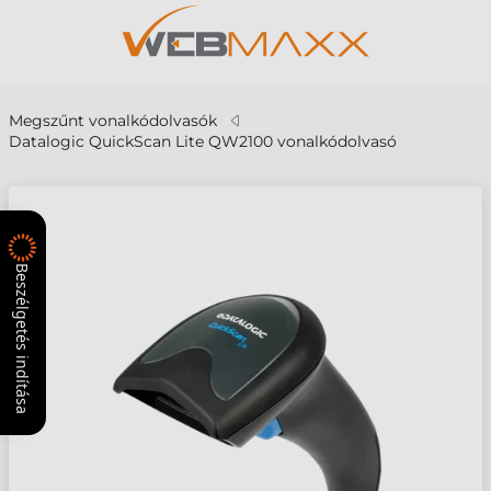
Megszűnt vonalkódolvasók
Datalogic QuickScan Lite QW2100 vonalkódolvasó
Beszélgetés indítása