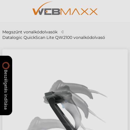
Megszűnt vonalkódolvasók
Datalogic QuickScan Lite QW2100 vonalkódolvasó
Beszélgetés indítása