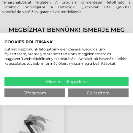
felhasználóbarát felületen. A program díjmentesen letölthető a
Datalogic honlapjáról. A Datalogic QuickScan Lite QW2100
vonalkódolvasó 3 év garanciával rendelkezik.
MEGBÍZHAT BENNÜNK! ISMERJE MEG
VÁSÁRLÓINK VÉLEMÉNYÉT
COOKIES POLITIKÁNK
Sütiket használunk látogatóink elemzésére, weboldalunk
KÖVESSE BE YOUTUBE CSATORNÁNKAT!
fejlesztésére, személyre szabott tartalom megjelenítésére és
nagyszerű weboldalélmény biztosítására. Az általunk használt sütikkel
kapcsolatos további információkért nyissa meg a beállításokat.
LEGUTÓBB MEGTEKINTETT TERMÉKEK
Mindent elfogadom
DATALOGIC QUICKSCAN
Elfogadom
Elutasítom
LITE QW2100
VONALKÓDOLVASÓ