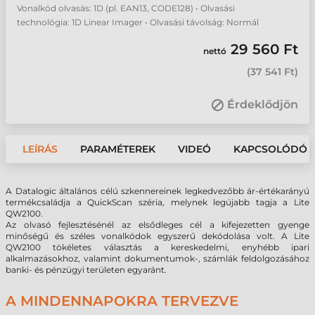
Vonalkód olvasás: 1D (pl. EAN13, CODE128) • Olvasási
technológia: 1D Linear Imager • Olvasási távolság: Normál
29 560 Ft
nettó
(
37 541 Ft
)
Érdeklődjön
LEÍRÁS
PARAMÉTEREK
VIDEÓ
KAPCSOLÓDÓ 
A Datalogic általános célú szkennereinek legkedvezőbb ár-értékarányú
termékcsaládja a QuickScan széria, melynek legújabb tagja a Lite
QW2100.
Az olvasó fejlesztésénél az elsődleges cél a kifejezetten gyenge
minőségű és széles vonalkódok egyszerű dekódolása volt. A Lite
QW2100 tökéletes választás a kereskedelmi, enyhébb ipari
alkalmazásokhoz, valamint dokumentumok-, számlák feldolgozásához
banki- és pénzügyi területen egyaránt.
A MINDENNAPOKRA TERVEZVE