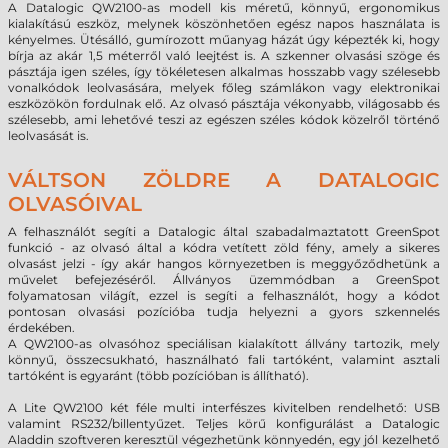
A Datalogic QW2100-as modell kis méretű, könnyű, ergonomikus
kialakítású eszköz, melynek köszönhetően egész napos használata is
kényelmes. Ütésálló, gumírozott műanyag házát úgy képezték ki, hogy
bírja az akár 1,5 méterről való leejtést is. A szkenner olvasási szöge és
pásztája igen széles, így tökéletesen alkalmas hosszabb vagy szélesebb
vonalkódok leolvasására, melyek főleg számlákon vagy elektronikai
eszközökön fordulnak elő. Az olvasó pásztája vékonyabb, világosabb és
szélesebb, ami lehetővé teszi az egészen széles kódok közelről történő
leolvasását is.
VÁLTSON ZÖLDRE A DATALOGIC
OLVASÓIVAL
A felhasználót segíti a Datalogic által szabadalmaztatott GreenSpot
funkció - az olvasó által a kódra vetített zöld fény, amely a sikeres
olvasást jelzi - így akár hangos környezetben is meggyőződhetünk a
művelet befejezéséről. Állványos üzemmódban a GreenSpot
folyamatosan világít, ezzel is segíti a felhasználót, hogy a kódot
pontosan olvasási pozícióba tudja helyezni a gyors szkennelés
érdekében.
A QW2100-as olvasóhoz speciálisan kialakított állvány tartozik, mely
könnyű, összecsukható, használható fali tartóként, valamint asztali
tartóként is egyaránt (több pozícióban is állítható).
A Lite QW2100 két féle multi interfészes kivitelben rendelhető: USB
valamint RS232/billentyűzet. Teljes körű konfigurálást a Datalogic
Aladdin szoftveren keresztül végezhetünk könnyedén, egy jól kezelhető