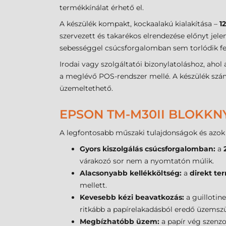
termékkínálat érhető el.
A készülék kompakt, kockaalakú kialakítása –
1
szervezett és takarékos elrendezése előnyt jel
sebességgel csúcsforgalomban sem torlódik fel 
Irodai vagy szolgáltatói bizonylatoláshoz, aho
a meglévő POS-rendszer mellé. A készülék sz
üzemeltethető.
EPSON TM-M30II BLOKKN
A legfontosabb műszaki tulajdonságok és azok 
Gyors kiszolgálás csúcsforgalomban:
a
várakozó sor nem a nyomtatón múlik.
Alacsonyabb kellékköltség:
a
direkt te
mellett.
Kevesebb kézi beavatkozás:
a guillotine
ritkább a papírelakadásból eredő üzemsz
Megbízhatóbb üzem:
a papír vég szenzor