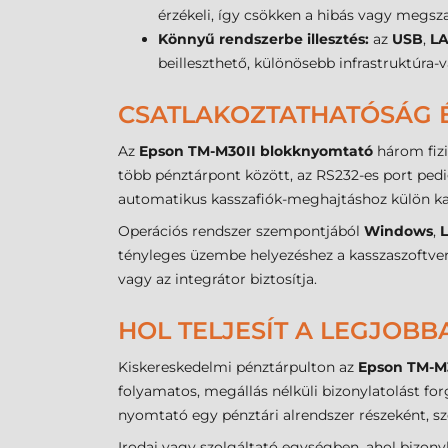
érzékeli, így csökken a hibás vagy megsz
Könnyű rendszerbe illesztés:
az
USB
,
LA
beilleszthető, különösebb infrastruktúra-v
CSATLAKOZTATHATÓSÁG É
Az
Epson TM-M30II blokknyomtató
három fizik
több pénztárpont között, az RS232-es port pedig
automatikus kasszafiók-meghajtáshoz külön ka
Operációs rendszer szempontjából
Windows
,
L
tényleges üzembe helyezéshez a kasszaszoftver 
vagy az integrátor biztosítja.
HOL TELJESÍT A LEGJOB
Kiskereskedelmi pénztárpulton az
Epson TM-M
folyamatos, megállás nélküli bizonylatolást f
nyomtató egy pénztári alrendszer részeként, sz
Irodai vagy szolgáltató egységben, ahol bizonyl