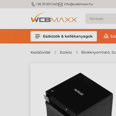
m_phone
m_email
+36 33 631 240
info@webmaxx.hu
Eszközök & kellékanyagok
Sz
Kezdőoldal
Eszköz
Blokknyomtató, S