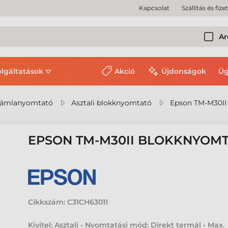
Kapcsolat
Szállítás és fize
Ar
olgáltatások
Akció
Újdonságok
Üg
zámlanyomtató
Asztali blokknyomtató
Epson TM-M30II
EPSON TM-M30II BLOKKNYOM
Cikkszám:
C31CH63011
Kivitel: Asztali • Nyomtatási mód: Direkt termál • Max.