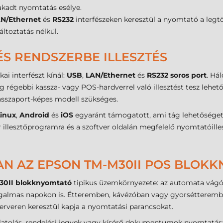
akadt nyomtatás esélye.
N/Ethernet
és
RS232
interfészeken keresztül a nyomtató a leg
áltoztatás nélkül.
S RENDSZERBE ILLESZTÉS
ai interfészt kínál:
USB
,
LAN/Ethernet
és
RS232 soros port
. Há
 régebbi kassza- vagy POS-hardverrel való illesztést tesz lehetőv
sszaport-képes modell szükséges.
inux
,
Android
és
iOS
egyaránt támogatott, ami tág lehetőséget 
illesztőprogramra és a szoftver oldalán megfelelő nyomtatóilles
BAN AZ EPSON TM-M30II POS BLOK
30II blokknyomtató
tipikus üzemkörnyezete: az automata vágó
orgalmas napokon is. Étteremben, kávézóban vagy gyorsétteremben
erveren keresztül kapja a nyomtatási parancsokat.
atolás, rendelési jegyek vagy kísérő dokumentumok nyomtatása a f