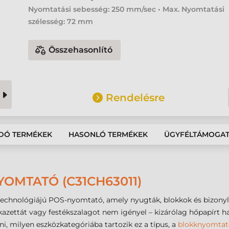
Nyomtatási sebesség: 250 mm/sec • Max. Nyomtatási
szélesség: 72 mm
Összehasonlító
Rendelésre
DÓ TERMÉKEK
HASONLÓ TERMÉKEK
ÜGYFÉLTÁMOGA
OMTATÓ (C31CH63011)
echnológiájú POS-nyomtató, amely nyugták, blokkok és bizonyl
azettát vagy festékszalagot nem igényel – kizárólag hőpapírt ha
i, milyen eszközkategóriába tartozik ez a típus, a
blokknyomtat