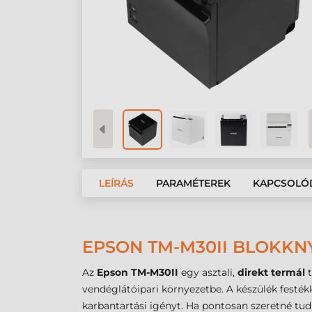
LEÍRÁS
PARAMÉTEREK
KAPCSOLÓ
EPSON TM-M30II BLOKKNY
Az
Epson
TM-M30II
egy asztali,
direkt termál
t
vendéglátóipari környezetbe. A készülék festékk
karbantartási igényt. Ha pontosan szeretné tudn