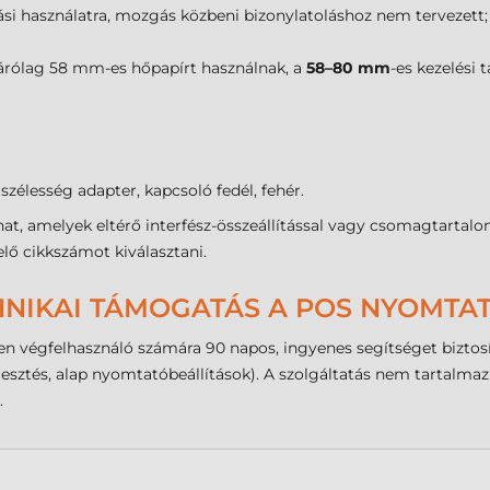
ítási használatra, mozgás közbeni bizonylatoláshoz nem tervezett
árólag 58 mm-es hőpapírt használnak, a
58–80 mm
-es kezelési 
zélesség adapter, kapcsoló fedél, fehér.
at, amelyek eltérő interfész-összeállítással vagy csomagtartal
lő cikkszámot kiválasztani.
HNIKAI TÁMOGATÁS A POS NYOMT
 végfelhasználó számára 90 napos, ingyenes segítséget biztosí
illesztés, alap nyomtatóbeállítások). A szolgáltatás nem tartalm
.