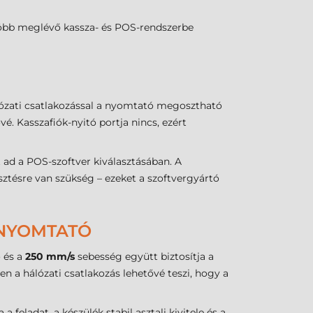
több meglévő kassza- és POS-rendszerbe
lózati csatlakozással a nyomtató megosztható
é. Kasszafiók-nyitó portja nincs, ezért
ad a POS-szoftver kiválasztásában. A
ztésre van szükség – ezeket a szoftvergyártó
KNYOMTATÓ
 és a
250 mm/s
sebesség együtt biztosítja a
 a hálózati csatlakozás lehetővé teszi, hogy a
eladat, a készülék stabil asztali kivitele és a