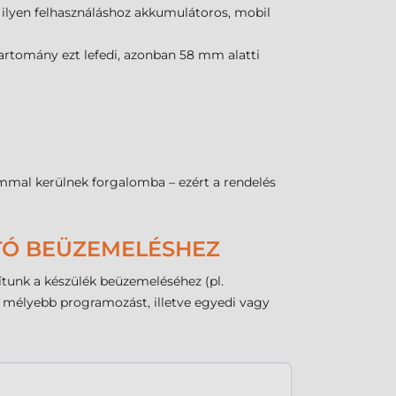
; ilyen felhasználáshoz akkumulátoros, mobil
tartomány ezt lefedi, azonban 58 mm alatti
ommal kerülnek forgalomba – ezért a rendelés
ATÓ BEÜZEMELÉSHEZ
tunk a készülék beüzemeléséhez (pl.
az mélyebb programozást, illetve egyedi vagy