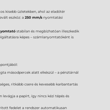
tos kisebb üzletekben, ahol az eladótér
evált eszköz: a
250 mm/s
nyomtatási
nyomtató
stabilan és megbízhatóan illeszkedik
gáltatásra képes – számlanyomtatóként is
pontjából:
gta másodpercek alatt elkészül – a pénztárnál
kséges, ritkább csere és kevesebb karbantartás
levágja a papírt, így nincs kézi tépés és
nyitott fedelet a rendszer automatikusan