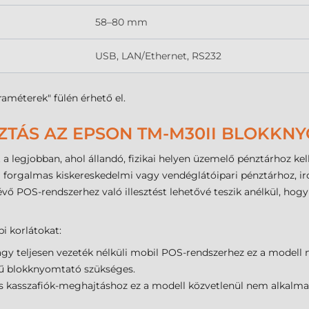
58–80 mm
USB, LAN/Ethernet, RS232
raméterek" fülén érhető el.
ZTÁS AZ EPSON TM-M30II BLOKKNY
ít a legjobban, ahol állandó, fizikai helyen üzemelő pénztárhoz 
forgalmas kiskereskedelmi vagy vendéglátóipari pénztárhoz, iro
ő POS-rendszerhez való illesztést lehetővé teszik anélkül, hogy 
i korlátokat:
agy teljesen vezeték nélküli mobil POS-rendszerhez ez a modell 
telű blokknyomtató szükséges.
 kasszafiók-meghajtáshoz ez a modell közvetlenül nem alkalma