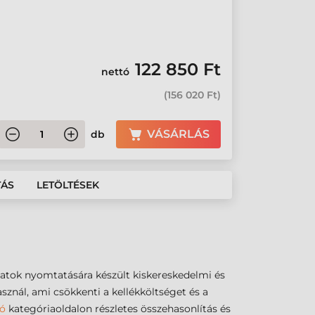
122 850 Ft
nettó
(
156 020 Ft
)
VÁSÁRLÁS
db
TÁS
LETÖLTÉSEK
atok nyomtatására készült kiskereskedelmi és
sznál, ami csökkenti a kellékköltséget és a
ó
kategóriaoldalon részletes összehasonlítás és