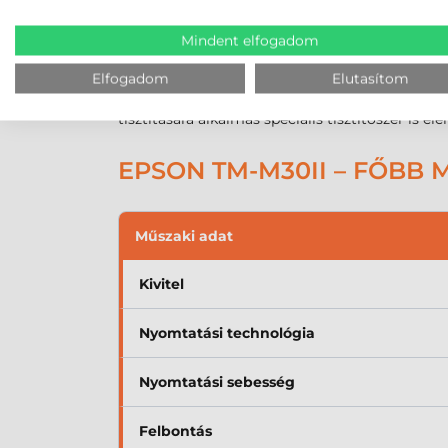
A
C31CH63011
cikkszámú
Epson
rendszeres tis
során papírpor rakódik a nyomtató belső alkatr
Mindent elfogadom
vezethet.
Elfogadom
Elutasítom
Érdemes a nyomtatófejet rendszeresen, példáu
tisztítására alkalmas speciális tisztítószer is 
EPSON TM-M30II – FŐBB
Műszaki adat
Kivitel
Nyomtatási technológia
Nyomtatási sebesség
Felbontás