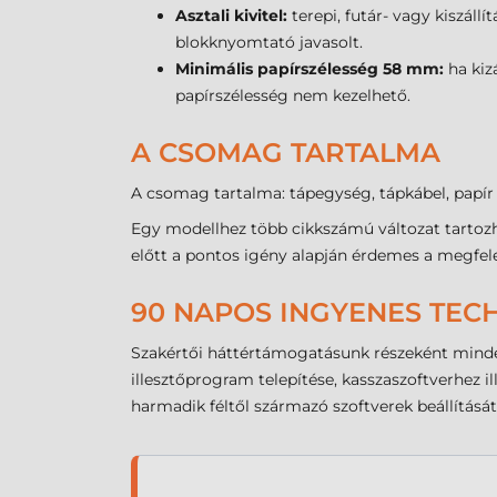
Asztali kivitel:
terepi, futár- vagy kiszáll
blokknyomtató javasolt.
Minimális papírszélesség 58 mm:
ha kiz
papírszélesség nem kezelhető.
A CSOMAG TARTALMA
A csomag tartalma: tápegység, tápkábel, papír s
Egy modellhez több cikkszámú változat tartozh
előtt a pontos igény alapján érdemes a megfele
90 NAPOS INGYENES TEC
Szakértői háttértámogatásunk részeként minden
illesztőprogram telepítése, kasszaszoftverhez 
harmadik féltől származó szoftverek beállítását