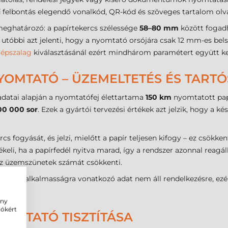
i
felbontás elegendő vonalkód, QR-kód és szöveges tartalom olv
meghatározó: a papírtekercs szélessége
58–80 mm
között fogad
z utóbbi azt jelenti, hogy a nyomtató orsójára csak 12 mm-es bels
épszalag
kiválasztásánál ezért mindhárom paramétert együtt ke
YOMTATÓ – ÜZEMELTETÉS ÉS TART
adatai alapján a nyomtatófej élettartama
150 km
nyomtatott pap
00 000 sor
. Ezek a gyártói tervezési értékek azt jelzik, hogy a k
rcs fogyását, és jelzi, mielőtt a papír teljesen kifogy – ez csök
ékeli, ha a papírfedél nyitva marad, így a rendszer azonnal reagá
 az üzemszünetek számát csökkenti.
tőházi alkalmasságra vonatkozó adat nem áll rendelkezésre, ezér
ény
iókért
YOMTATÓ TISZTÍTÁSA