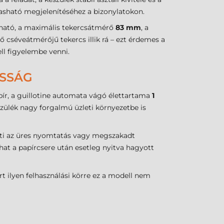
asható megjelenítéséhez a bizonylatokon.
ható, a maximális tekercsátmérő
83 mm
, a
ő cséveátmérőjű tekercs illik rá – ezt érdemes a
ll figyelembe venni.
ÓSSÁG
ír, a guillotine automata vágó élettartama
1
észülék nagy forgalmú üzleti környezetbe is
kenti az üres nyomtatás vagy megszakadt
lhat a papírcsere után esetleg nyitva hagyott
t ilyen felhasználási körre ez a modell nem