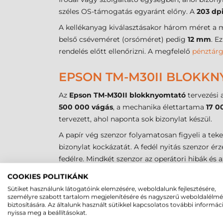
széles OS-támogatás egyaránt előny. A
203 dp
A kellékanyag kiválasztásakor három méret a 
belső cséveméret (orsóméret) pedig
12 mm
. E
rendelés előtt ellenőrizni. A megfelelő
pénztárg
EPSON TM-M30II BLOKKN
Az
Epson TM-M30II blokknyomtató
tervezési 
500 000 vágás
, a mechanika élettartama
17 0
tervezett, ahol naponta sok bizonylat készül.
A papír vég szenzor folyamatosan figyeli a teke
bizonylat kockázatát. A fedél nyitás szenzor érz
fedélre. Mindkét szenzor az operátori hibák és
A készülékre
24 hónap
garancia vonatkozik. Hű
COOKIES POLITIKÁNK
ajánlható biztonsággal.
Sütiket használunk látogatóink elemzésére, weboldalunk fejlesztésére,
személyre szabott tartalom megjelenítésére és nagyszerű weboldalélm
biztosítására. Az általunk használt sütikkel kapcsolatos további informác
EPSON TM-M30II BLOKKN
nyissa meg a beállításokat.