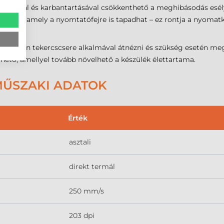
ztításával és karbantartásával csökkenthető a meghibásodás esél
észeire, amely a nyomtatófejre is tapadhat – ez rontja a nyomat
l minden tekercscsere alkalmával átnézni és szükség esetén me
elérhető, amellyel tovább növelhető a készülék élettartama.
 MŰSZAKI ADATOK
Érték
asztali
direkt termál
250 mm/s
203 dpi