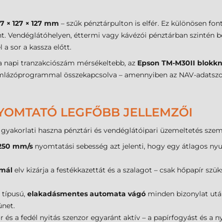
27 × 127 × 127 mm
– szűk pénztárpulton is elfér. Ez különösen fon
ent. Vendéglátóhelyen, éttermi vagy kávézói pénztárban szintén b
a sor a kassza előtt.
l a napi tranzakciószám mérsékeltebb, az
Epson TM-M30II blokk
ámlázóprogrammal összekapcsolva – amennyiben az NAV-adatszol
YOMTATÓ LEGFŐBB JELLEMZŐI
gyakorlati haszna pénztári és vendéglátóipari üzemeltetés szem
250 mm/s
nyomtatási sebesség azt jelenti, hogy egy átlagos nyu
rmál
elv kizárja a festékkazettát és a szalagot – csak hőpapír szü
 típusú,
elakadásmentes automata vágó
minden bizonylat után 
ünet.
 és a fedél nyitás szenzor egyaránt aktív – a papírfogyást és a 