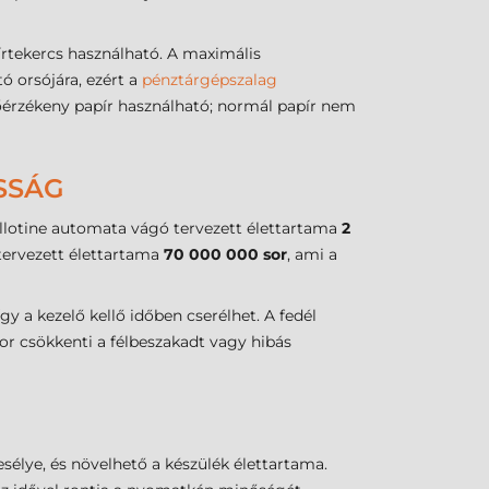
rtekercs használható. A maximális
ó orsójára, ezért a
pénztárgépszalag
 hőérzékeny papír használható; normál papír nem
SSÁG
illotine automata vágó tervezett élettartama
2
 tervezett élettartama
70 000 000 sor
, ami a
gy a kezelő kellő időben cserélhet. A fedél
zor csökkenti a félbeszakadt vagy hibás
sélye, és növelhető a készülék élettartama.