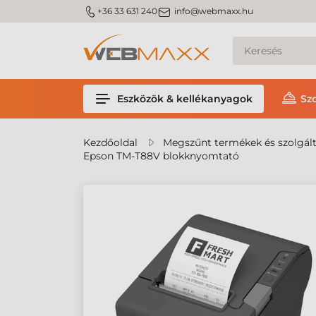
m_phone
m_email
+36 33 631 240
info@webmaxx.hu
Eszközök & kellékanyagok
Sz
Kezdőoldal
Megszűnt termékek és szolgál
Epson TM-T88V blokknyomtató