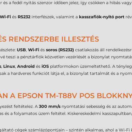
r és a fedél nyitás szenzor időben jelez, így csökken a hibás va
Wi-Fi
és
RS232
interfészek, valamint a
kasszafiók-nyitó port
rév
S RENDSZERBE ILLESZTÉS
észlete:
USB
,
Wi-Fi
és
soros (RS232)
csatlakozás áll rendelkezés
ővé teszi a pénztárfiók közvetlen vezérlését a bizonylat nyomtatá
s
,
Linux
,
Android
és
iOS
platformokon üzemeltethető. A tényle
k a hardveres funkciót látja el, a bizonylat tartalmát és a nyo
BAN A EPSON TM-T88V POS BLOKK
lyezést feltételez. A
300 mm/s
nyomtatási sebesség és az automat
as és a folyamatos üzem feltétel. Kiskereskedelmi kasszapultban,
lgáltató cégek számlázópontjain – szintén alkalmas, ahol a Wi-F