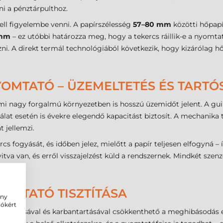
ni a pénztárpulthoz.
ell figyelembe venni. A papírszélesség
57–80 mm
közötti hőpapí
 mm
– ez utóbbi határozza meg, hogy a tekercs ráillik-e a nyomtat
izni. A direkt termál technológiából következik, hogy kizárólag
OMTATÓ – ÜZEMELTETÉS ÉS TARTÓ
ami nagy forgalmú környezetben is hosszú üzemidőt jelent. A gu
álat esetén is évekre elegendő kapacitást biztosít. A mechanika
 jellemzi.
cs fogyását, és időben jelez, mielőtt a papír teljesen elfogyná – í
itva van, és erről visszajelzést küld a rendszernek. Mindkét szen
OMTATÓ TISZTÍTÁSA
ény
iókért
tisztításával és karbantartásával csökkenthető a meghibásodás e