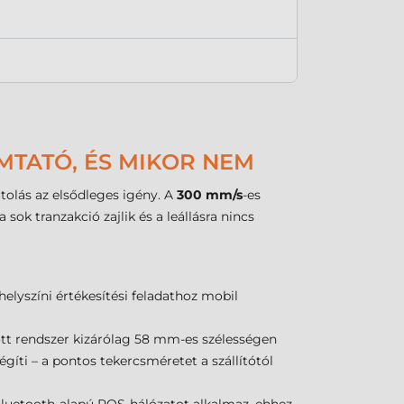
MTATÓ, ÉS MIKOR NEM
tolás az elsődleges igény. A
300 mm/s
-es
ok tranzakció zajlik és a leállásra nincs
y helyszíni értékesítési feladathoz mobil
dott rendszer kizárólag 58 mm-es szélességen
íti – a pontos tekercsméretet a szállítótól