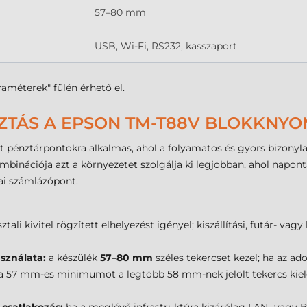
57–80 mm
USB, Wi-Fi, RS232, kasszaport
raméterek" fülén érhető el.
ZTÁS A EPSON TM-T88V BLOKKNYO
tt pénztárpontokra alkalmas, ahol a folyamatos és gyors bizonyla
inációja azt a környezetet szolgálja ki legjobban, ahol naponta s
ai számlázópont.
ztali kivitel rögzített elhelyezést igényel; kiszállítási, futár- vag
sználata:
a készülék
57–80 mm
széles tekercset kezel; ha az a
e a 57 mm-es minimumot a legtöbb 58 mm-nek jelölt tekercs kielég