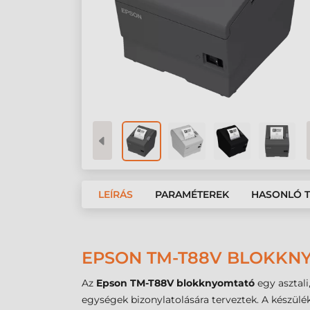
LEÍRÁS
PARAMÉTEREK
HASONLÓ 
EPSON TM-T88V BLOKKNY
Az
Epson TM-T88V blokknyomtató
egy asztali
egységek bizonylatolására terveztek. A készülé