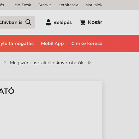
tés
Help-Desk
Szerviz
Letöltések
Márkáink
Kosár
chívban is
Belépés
yféltámogatás
Mobil App
Címke kereső
Megszűnt asztali blokknyomtatók
ATÓ