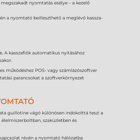
gy megszakadt nyomtatás esélye – a kezelő
én a nyomtató beilleszthető a meglévő kassza-
re. A kasszafiók automatikus nyitásához
sakor.
ges működéshez POS- vagy számlázószoftver
mtatási parancsokat a szoftverkörnyezet
NYOMTATÓ
a guillotine vágó különösen indokolttá teszi a
 élelmiszerboltban, szaküzletben és
i kapcsolat révén a nyomtató hálózatba