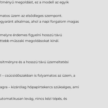
esítményű megoldást, ez a modell az egyik
lyamatos üzem az elsődleges szempont.
egyaránt alkalmas, ahol a napi forgalom magas
amelyre érdemes figyelni hosszú távú
lettebb műszaki megoldásokat kínál.
jesítményre és a hosszú távú üzemeltetési
l – csúcsidőszakban is folyamatos az üzem, a
agra – kizárólag hőpapírtekercs szükséges, ami
tomatikusan levág, nincs kézi tépés, és