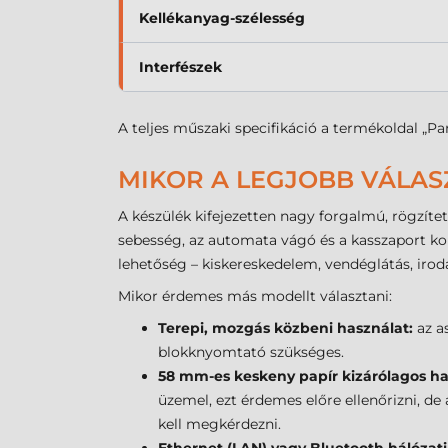
Kellékanyag-szélesség
Interfészek
A teljes műszaki specifikáció a termékoldal „Pa
MIKOR A LEGJOBB VÁLAS
A készülék kifejezetten nagy forgalmú, rögzíte
sebesség, az automata vágó és a kasszaport komb
lehetőség – kiskereskedelem, vendéglátás, irod
Mikor érdemes más modellt választani:
Terepi, mozgás közbeni használat:
az as
blokknyomtató szükséges.
58 mm-es keskeny papír kizárólagos ha
üzemel, ezt érdemes előre ellenőrizni, d
kell megkérdezni.