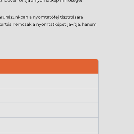
 ez idővel rontja a nyomatkép minőségét,
áruházunkban a nyomtatófej tisztítására
antartás nemcsak a nyomtatképet javítja, hanem