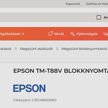
Kapcsolat
Szállítás és fize
Ar
olgáltatások
Akció
Újdonságok
Üg
tatások
Megszűnt eszközök
Megszűnt blokknyomtatók
EPSON TM-T88V BLOKKNYOMT
Cikkszám:
C31CA85031B0