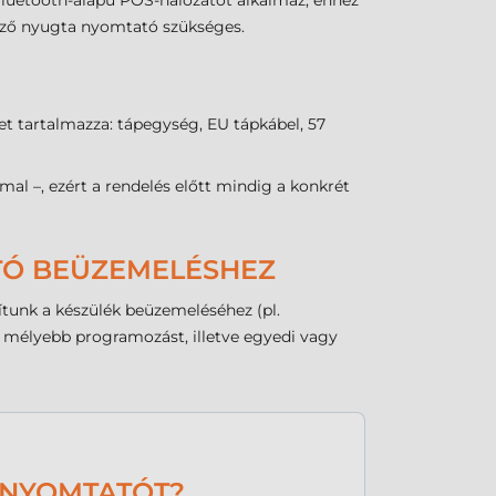
Bluetooth-alapú POS-hálózatot alkalmaz, ehhez
kező nyugta nyomtató szükséges.
t tartalmazza: tápegység, EU tápkábel, 57
l –, ezért a rendelés előtt mindig a konkrét
ATÓ BEÜZEMELÉSHEZ
tunk a készülék beüzemeléséhez (pl.
az mélyebb programozást, illetve egyedi vagy
KNYOMTATÓT?