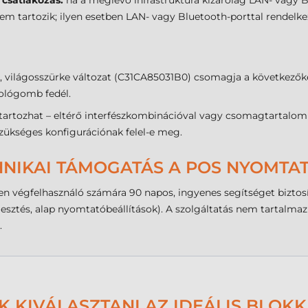
 csatlakozás:
ha a meglévő infrastruktúra kizárólag LAN- vagy 
nem tartozik; ilyen esetben LAN- vagy Bluetooth-porttal rendel
, világosszürke változat (C31CA85031B0) csomagja a következőke
sológomb fedél.
tartozhat – eltérő interfészkombinációval vagy csomagtartalomma
szükséges konfigurációnak felel-e meg.
HNIKAI TÁMOGATÁS A POS NYOMT
 végfelhasználó számára 90 napos, ingyenes segítséget biztosí
illesztés, alap nyomtatóbeállítások). A szolgáltatás nem tartalm
.
K KIVÁLASZTANI AZ IDEÁLIS BLOK