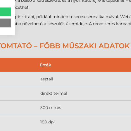
rakódik a belső alkatrészekre, és a nyomtatófejre is tapadhat –
ához vezethet.
és megtisztítani, például minden tekercscsere alkalmával. Web
mellyel tovább növelhető a készülék üzemideje. A rendszeres karb
e.
YOMTATÓ – FŐBB MŰSZAKI ADATOK
Érték
asztali
direkt termál
300 mm/s
180 dpi