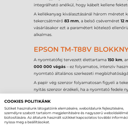
integrálható anélkül, hogy kábelt kellene fektet
A kellékanyag kiválasztásánál három méretet k
tekercsátmérő
83 mm
, a belső cséveméret
12
vásárlásakor ezt a paramétert kötelező ellenőr
alkalmas.
EPSON TM-T88V BLOKKNY
A nyomtatófej tervezett élettartama
150 km
, 
000 000 vágás
– ez folyamatos, intenzív haszn
nyomtató általános szerkezeti megbízhatóságát
A papír vég szenzor folyamatosan figyeli a teker
nyitás szenzor érzékeli, ha a nyomtató fedele ny
nyomtatásból eredő üzemzavarok számát.
COOKIES POLITIKÁNK
Sütiket használunk látogatóink elemzésére, weboldalunk fejlesztésére,
EPSON TM-T88V BLOKKNY
személyre szabott tartalom megjelenítésére és nagyszerű weboldalélm
biztosítására. Az általunk használt sütikkel kapcsolatos további informác
A
C31CA85031B0
cikkszámú
Epson
rendszeres 
nyissa meg a beállításokat.