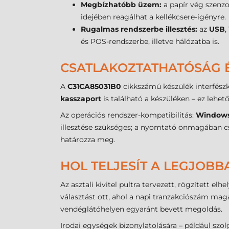
Megbízhatóbb üzem:
a papír vég szenzo
idejében reagálhat a kellékcsere-igényre.
Rugalmas rendszerbe illesztés:
az
USB
,
és POS-rendszerbe, illetve hálózatba is.
CSATLAKOZTATHATÓSÁG É
A
C31CA85031B0
cikkszámú készülék interfészk
kasszaport
is található a készüléken – ez lehet
Az operációs rendszer-kompatibilitás:
Window
illesztése szükséges; a nyomtató önmagában csa
határozza meg.
HOL TELJESÍT A LEGJOB
Az asztali kivitel pultra tervezett, rögzített elhe
választást ott, ahol a napi tranzakciószám mag
vendéglátóhelyen egyaránt bevett megoldás.
Irodai egységek bizonylatolására – például szo