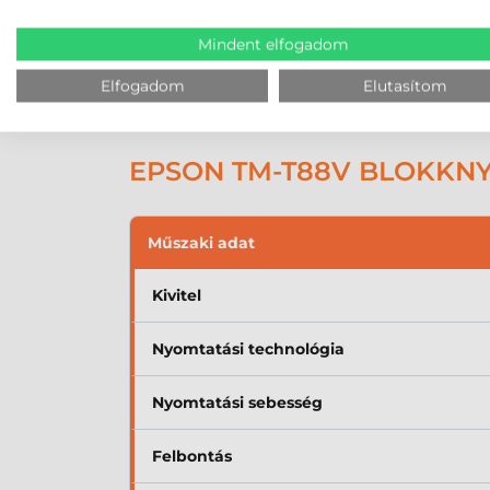
Nyomtatás közben papírpor keletkezik, amely le
hosszabb távon pedig a nyomtatófej károsodás
Mindent elfogadom
Érdemes a nyomtatófejet rendszeresen átnézni 
Elfogadom
Elutasítom
alkalmas speciális tisztítószer is elérhető, a
a tervezett élettartam elérésének is alapfeltétel
EPSON TM-T88V BLOKKN
Műszaki adat
Kivitel
Nyomtatási technológia
Nyomtatási sebesség
Felbontás