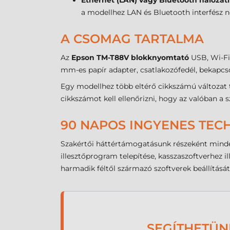
Ethernet (LAN) vagy Bluetooth hálózati
a modellhez LAN és Bluetooth interfész 
A CSOMAG TARTALMA
Az
Epson TM-T88V blokknyomtató
USB, Wi-Fi
mm-es papír adapter, csatlakozófedél, bekapc
Egy modellhez több eltérő cikkszámú változat 
cikkszámot kell ellenőrizni, hogy az valóban a 
90 NAPOS INGYENES TEC
Szakértői háttértámogatásunk részeként minden
illesztőprogram telepítése, kasszaszoftverhez 
harmadik féltől származó szoftverek beállítását
SEGÍTHETÜN