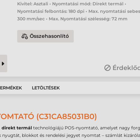
Kivitel: Asztali • Nyomtatási mód: Direkt termál •
Nyomtatási felbontás: 180 dpi • Max. nyomtatási sebe
300 mm/sec • Max. Nyomtatási szélesség: 72 mm
Összehasonlító
Érdeklő
TERMÉKEK
LETÖLTÉSEK
OMTATÓ (C31CA85031B0)
,
direkt termál
technológiájú POS-nyomtató, amelyet nagy forg
k nyugtát, blokkot és rendelési jegyet nyomtat – számlát kizáró