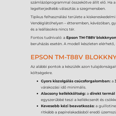
számlázóprogrammal összekötve állít elő. Ha 
legelterjedtebb választás a szegmensben.
Tipikus felhasználási területe a kiskereskedel
Vendéglátóhelyen – étteremben, kávézóban, gy
és a leállásokra nincs tér.
Fontos tudnivaló: a
Epson TM-T88V blokknyo
beruházás esetén. A modell készleten elérhető,
EPSON TM-T88V BLOKKN
Az alábbi pontok a készülék azon tulajdonságai
költségekre.
Gyors kiszolgálás csúcsforgalomban:
a
várakozási idő minimális.
Alacsony kellékköltség:
a
direkt termál
egyszerűbbé teszi a kellékcserét és csökke
Kevesebb kézi beavatkozás:
a guillotine
ritkább a papírelakadásból eredő üzemsz