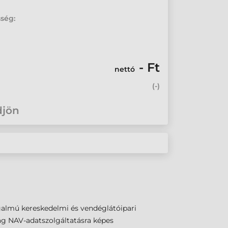
sség:
- Ft
nettó
(
-
)
djön
almú kereskedelmi és vendéglátóipari
lag NAV-adatszolgáltatásra képes