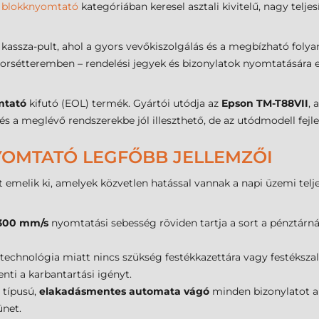
a
blokknyomtató
kategóriában keresel asztali kivitelű, nagy telj
mi kassza-pult, ahol a gyors vevőkiszolgálás és a megbízható fo
orsétteremben – rendelési jegyek és bizonylatok nyomtatására 
mtató
kifutó (EOL) termék. Gyártói utódja az
Epson TM-T88VII
, 
 és a meglévő rendszerekbe jól illeszthető, de az utódmodell fej
YOMTATÓ LEGFŐBB JELLEMZŐI
t emelik ki, amelyek közvetlen hatással vannak a napi üzemi tel
300 mm/s
nyomtatási sebesség röviden tartja a sort a pénztárná
technológia miatt nincs szükség festékkazettára vagy festékszal
nti a karbantartási igényt.
 típusú,
elakadásmentes automata vágó
minden bizonylatot au
ünet.