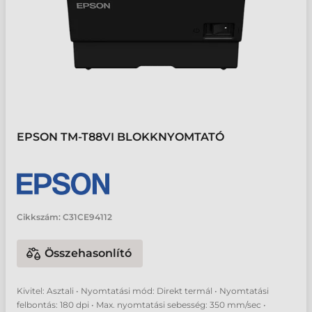
EPSON TM-T88VI BLOKKNYOMTATÓ
Cikkszám:
C31CE94112
Összehasonlító
Kivitel: Asztali • Nyomtatási mód: Direkt termál • Nyomtatási
felbontás: 180 dpi • Max. nyomtatási sebesség: 350 mm/sec •