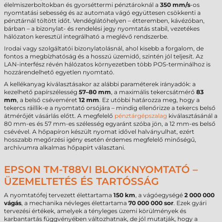
élelmiszerboltokban és gyorséttermi pénztároknál a
350 mm/s
-os
nyomtatási sebesség és az automata vágó együttesen csökkenti a
pénztárnál töltött időt. Vendéglátóhelyen – étteremben, kávézóban,
bárban – a bizonylat- és rendelési jegy nyomtatás stabil, vezetékes
hálózaton keresztül integrálható a meglévő rendszerbe.
Irodai vagy szolgáltatói bizonylatolásnál, ahol kisebb a forgalom, de
fontos a megbízhatóság és a hosszú üzemidő, szintén jól teljesít. Az
LAN-interfész révén hálózatos környezetben több POS-terminálhoz is
hozzárendelhető egyetlen nyomtató.
A kellékanyag kiválasztásakor az alábbi paraméterek irányadók: a
kezelhető papírszélesség
57–80 mm
, a maximális tekercsátmérő
83
mm
, a belső cséveméret
12 mm
. Ez utóbbi határozza meg, hogy a
tekercs ráillik-e a nyomtató orsójára – mindig ellenőrizze a tekercs belső
átmérőjét vásárlás előtt. A megfelelő
pénztárgépszalag
kiválasztásánál a
80 mm-es és 57 mm-es szélesség egyaránt szóba jön, a 12 mm-es belső
csévével. A hőpapíron készült nyomat idővel halványulhat, ezért
hosszabb megőrzési igény esetén érdemes megfelelő minőségű,
archívumra alkalmas hőpapírt választani.
EPSON TM-T88VI BLOKKNYOMTATÓ –
ÜZEMELTETÉS ÉS TARTÓSSÁG
A nyomtatófej tervezett élettartama
150 km
, a vágóegységé
2 000 000
vágás
, a mechanika névleges élettartama
70 000 000 sor
. Ezek gyári
tervezési értékek, amelyek a tényleges üzemi körülmények és
karbantartás függvényében változhatnak, de jól mutatják, hogy a