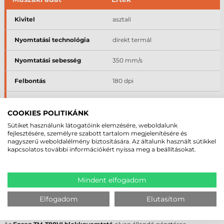
Kivitel
asztali
Nyomtatási technológia
direkt termál
Nyomtatási sebesség
350 mm/s
Felbontás
180 dpi
Kellékanyag-szélesség
57–80 mm
COOKIES POLITIKÁNK
Interfészek
USB, LAN/Ethernet, RS232, kasszafió
Sütiket használunk látogatóink elemzésére, weboldalunk
nyitó port
fejlesztésére, személyre szabott tartalom megjelenítésére és
nagyszerű weboldalélmény biztosítására. Az általunk használt sütikkel
kapcsolatos további információkért nyissa meg a beállításokat.
A teljes műszaki specifikáció a termékoldal „Paraméterek" fülén érhető
el.
Mindent elfogadom
MIKOR A LEGJOBB VÁLASZTÁS AZ
EPSON TM-T88VI BLOKKNYOMTATÓ, ÉS
Elfogadom
Elutasítom
MIKOR NEM