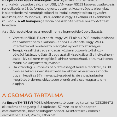
Az
Epson TM-T88VI blokknyomtató
olyan állandó pénztáros
munkakörnyezetbe való, ahol USB, LAN vagy RS232 kábeles csatlakozás
rendelkezésre áll, és fontos a gyors, automatikusan vágott bizonylat.
Kiskereskedelmi, vendéglátóipari és irodai bizonylatolásra egyaránt
alkalmas, ahol Windows, Linux, Android vagy iOS alapú POS-rendszer
működik. A
48 hónapos
garancia hosszabb tervezési horizontot tesz
lehetővé.
Az alábbi esetekben ez a modell nem a legmegfelelőbb választás:
Vezeték nélküli, Bluetooth- vagy Wi-Fi-alapú POS-csatlakozáshoz
ez a változat nem alkalmas – ahhoz Bluetooth- vagy Wi-Fi-
interfészekkel rendelkező bizonylat nyomtató szükséges.
Terepi, kiszállítási vagy mozgás közbeni bizonylatoláshoz –
például futárszolgálatnál vagy asztali kiszolgálásnál a helyszínen –
asztali kivitel nem megfelelő; ahhoz hordozható, akkumulátoros
mobil blokknyomtató javasolt.
Ha kizárólag 58 mm-es papírszélességet kezel a rendszer, és 80
mm-es tekercs nem illeszthető be: ebben az esetben a modell
ugyan kezeli az 57 mm-es szélességet is, de a papíradapter
meglétét érdemes előzetesen ellenőrizni a csomagtartalom
alapján.
A CSOMAG TARTALMA
Az
Epson TM-T88VI
POS blokknyomtató csomag tartalma (C31CE94112
cikkszám): tápegység, EU tápkábel, 57 mm-es papír adapter,
csatlakozófedél, bekapcsológomb fedél. Az interfészek ebben a
változatban: USB, RS232, Ethernet.