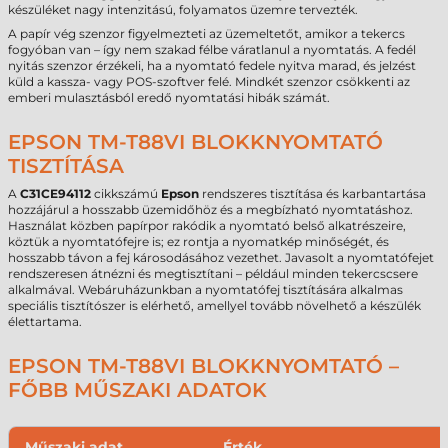
készüléket nagy intenzitású, folyamatos üzemre tervezték.
A papír vég szenzor figyelmezteti az üzemeltetőt, amikor a tekercs
fogyóban van – így nem szakad félbe váratlanul a nyomtatás. A fedél
nyitás szenzor érzékeli, ha a nyomtató fedele nyitva marad, és jelzést
küld a kassza- vagy POS-szoftver felé. Mindkét szenzor csökkenti az
emberi mulasztásból eredő nyomtatási hibák számát.
EPSON TM-T88VI BLOKKNYOMTATÓ
TISZTÍTÁSA
A
C31CE94112
cikkszámú
Epson
rendszeres tisztítása és karbantartása
hozzájárul a hosszabb üzemidőhöz és a megbízható nyomtatáshoz.
Használat közben papírpor rakódik a nyomtató belső alkatrészeire,
köztük a nyomtatófejre is; ez rontja a nyomatkép minőségét, és
hosszabb távon a fej károsodásához vezethet. Javasolt a nyomtatófejet
rendszeresen átnézni és megtisztítani – például minden tekercscsere
alkalmával. Webáruházunkban a nyomtatófej tisztítására alkalmas
speciális tisztítószer is elérhető, amellyel tovább növelhető a készülék
élettartama.
EPSON TM-T88VI BLOKKNYOMTATÓ –
FŐBB MŰSZAKI ADATOK
Műszaki adat
Érték