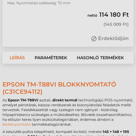
Max. Nyomtatási szélesség: 72 mm
114 180 Ft
nettó
(
145 009 Ft
)
Érdeklődjön
LEÍRÁS
PARAMÉTEREK
HASONLÓ TERMÉKEK
EPSON TM-T88VI BLOKKNYOMTATÓ
(C31CE94112)
Az
Epson
TM-T88VI
asztali,
direkt termál
technológiájú POS-nyomtató,
amelyet pénztárak, kassza-rendszerek és bizonylatolási feladatok mellé
terveztek. Festékkazettát vagy szalagot nem igényel – kizárólag
hőpapírtekercs szükséges a működéséhez. Bővebb összehasonlításhoz,
ha először keres ilyen eszközkategóriában, érdemes átnézni a
blokknyomtató
termékkategóriánkat.
A készülék pultra telepíthető, kompakt kivitelű: mérete
145 × 148 × 195