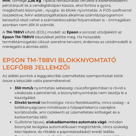
mm
, tömege
2,56 kg
. Tipikus felhasználási területe a kiskereskedelmi
pénztárpult és a vendéglátóipari kassza, ahol fontos a gyors,
megbízható bizonylat-, nyugta- és blokk-nyomtatás. A POS-szoftverrel
összekötve, NAV-adatszolgáltatásra alkalmas számlázóprogramon
keresztül részt vehet a számlakibocsátási folyamatban is – önmagában
azonban nem állít ki számlát.
A
TM-T88VI
kifutó (EOL) modell: az
Epson
a sorozat utódjaként az
Epson TM-T88VII
készüléket jelölte meg. Ha hosszabb
terméktámogatási ciklust szeretne tervezni, érdemes az utódmodellt is
mérlegelni a döntés előtt.
EPSON TM-T88VI BLOKKNYOMTATÓ
LEGFŐBB JELLEMZŐI
Az alábbi pontok a leggyakoribb üzemeltetési szempontokat kötik
össze a készülék valós paramétereivel.
350 mm/s
nyomtatási sebesség: csúcsforgalomban is rövid a
várakozás a pénztárnál, a bizonylatnyomtatás nem lassítja le a
kiszolgálást.
Direkt termál
technológia: nincs festékkazetta, nincs szalag – a
kellékanyagcsere mindössze a hőpapírtekercs cseréjére
korlátozódik, ami csökkenti az üzemeltetési költséget és a
karbantartási időt.
Guillotine típusú,
elakadásmentes automata vágó
: minden
bizonylat levágása automatikusan megtörténik, nincs szükség
kézi tépésre, és ritkább a papírelakadásból eredő leállás.