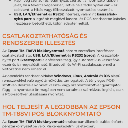
Papír vég szenzor és fedél nyitás szenzor: a nyomtató időben
jelez, ha a tekercs végéhez ér, illetve ha a fedél nyitva van – ez
csökkenti a hibás vagy félbeszakadt nyomtatások számát.
USB
,
LAN/Ethernet
és
RS232
interfész, valamint
kasszafiók-
nyitó port
: a legtöbb meglévő kassza- és POS-rendszerbe kábeles
illesztéssel beépíthető, külön adapter nélkül.
CSATLAKOZTATHATÓSÁG ÉS
RENDSZERBE ILLESZTÉS
Az
Epson TM-T88VI blokknyomtató
három vezetékes interfészen
csatlakoztatható:
USB
,
LAN/Ethernet
és
RS232 (soros)
. A kasszafiók-
nyitó port (
kasszaport
) alapfelszereltség, így automatikus kasszafiók-
vezérlés is megvalósítható. Bluetooth és Wi-Fi csatlakozás ennél a
változatnál nem érhető el.
Az operációs rendszer oldalán
Windows
,
Linux
,
Android
és
iOS
alapú
rendszerekkel való együttműködés támogatott. A tényleges POS-
szoftver-illesztés a konkrét kassza- vagy számlázószoftver gyártójától
függ – a nyomtató önmagában nem tartalmaz számlázási logikát, csak
a POS-szoftver utasítására nyomtat.
HOL TELJESÍT A LEGJOBBAN AZ EPSON
TM-T88VI POS BLOKKNYOMTATÓ
Az
Epson TM-T88VI blokknyomtató
elsősorban állandó, pultba épített
pénztárkörnyezetbe való. Kiskereskedelmi üzletekben,