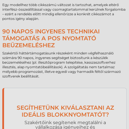
Egy modellhez több cikkszámú változat is tartozhat, amelyek eltérő
interfész-összeállítással vagy csomagtartalommal kerülnek forgalomba
– ezért a rendelés előtt mindig ellenőrizze a konkrét cikkszámot a
pontos igény alapján.
90 NAPOS INGYENES TECHNIKAI
TÁMOGATÁS A POS NYOMTATÓ
BEÜZEMELÉSHEZ
Szakértői háttértámogatásunk részeként minden végfelhasználó
számára 90 napos, ingyenes segítséget biztosítunk a készülék
beüzemeléséhez (pl. illesztőprogram telepítése, kasszaszoftverhez
illesztés, alap nyomtatóbeállítások). A szolgáltatás nem tartalmaz
mélyebb programozást, illetve egyedi vagy harmadik féltől származó
szoftverek beállítását.
SEGÍTHETÜNK KIVÁLASZTANI AZ
IDEÁLIS BLOKKNYOMTATÓT?
Szakértőink segítenek megtalálni a
vállalkozása igényeihez és