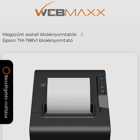
Megszűnt asztali blokknyomtatók
Epson TM-T88VI blokknyomtató
Beszélgetés indítása