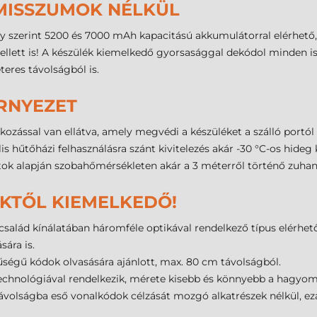
ISSZUMOK NÉLKÜL
y szerint 5200 és 7000 mAh kapacitású akkumulátorral elérhető
lett is! A készülék kiemelkedő gyorsasággal dekódol minden ism
eres távolságból is.
RNYEZET
zással van ellátva, amely megvédi a készüléket a szálló portól é
lis hűtőházi felhasználásra szánt kivitelezés akár -30 °C-os hid
atok alapján szobahőmérsékleten akár a 3 méterről történő zuhan
KTŐL KIEMELKEDŐ!
alád kínálatában háromféle optikával rendelkező típus elérhető
ára is.
ségű kódok olvasására ajánlott, max. 80 cm távolságból.
hnológiával rendelkezik, mérete kisebb és könnyebb a hagyomán
távolságba eső vonalkódok célzását mozgó alkatrészek nélkül, ezá