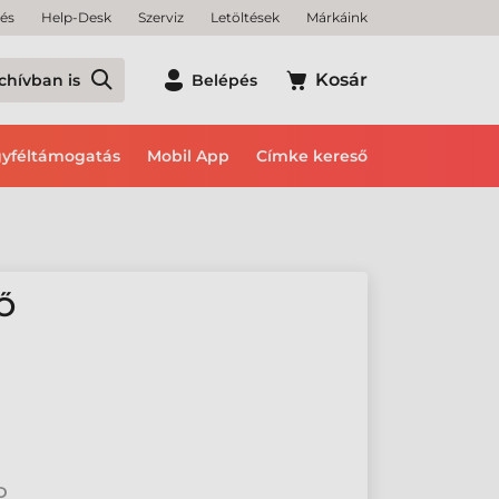
tés
Help-Desk
Szerviz
Letöltések
Márkáink
Kosár
chívban is
Belépés
yféltámogatás
Mobil App
Címke kereső
Ő
2D