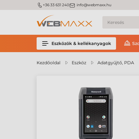
m_phone
m_email
+36 33 631 240
info@webmaxx.hu
Eszközök & kellékanyagok
Sz
Kezdőoldal
Eszköz
Adatgyűjtő, PDA