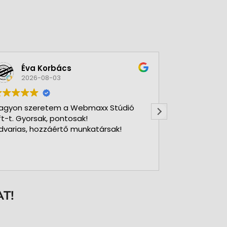
Éva Korbács
A bol
2026-08-03
2026-
agyon szeretem a Webmaxx Stúdió
Gyors precíz
ft-t. Gyorsak, pontosak!
dvarias, hozzáértő munkatársak!
T!