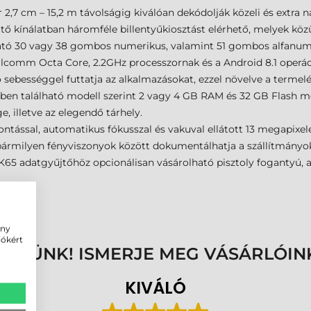
 2,7 cm – 15,2 m távolságig kiválóan dekódolják közeli és extra
 kínálatban háromféle billentyűkiosztást elérhető, melyek közül 
ató 30 vagy 38 gombos numerikus, valamint 51 gombos alfanumer
lcomm Octa Core, 2.2GHz processzornak és a Android 8.1 operá
ó sebességgel futtatja az alkalmazásokat, ezzel növelve a termel
en található modell szerint 2 vagy 4 GB RAM és 32 GB Flash m
, illetve az elegendő tárhely.
ntással, automatikus fókusszal és vakuval ellátott 13 megapixel
bármilyen fényviszonyok között dokumentálhatja a szállítmányok,
65 adatgyűjtőhöz opcionálisan vásárolható pisztoly fogantyú, a
ény
iókért
ENNÜNK! ISMERJE MEG VÁSÁRLÓIN
KIVÁLÓ