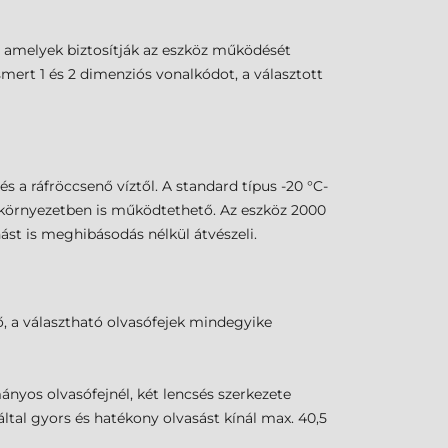
, amelyek biztosítják az eszköz működését
ert 1 és 2 dimenziós vonalkódot, a választott
s a ráfröccsenő víztől. A standard típus -20 °C-
eg környezetben is működtethető. Az eszköz 2000
ást is meghibásodás nélkül átvészeli.
, a választható olvasófejek mindegyike
yos olvasófejnél, két lencsés szerkezete
ltal gyors és hatékony olvasást kínál max. 40,5