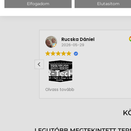
Elfogadom
Elutasítom
Rucska Dániel
2026-05-29
Rendben volt a rendelésem
Olvass tovább
K
LEGUTÓBB MEGTEKINTETT TE