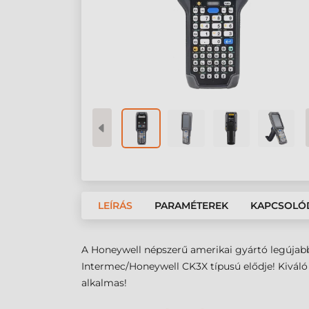
LEÍRÁS
PARAMÉTEREK
KAPCSOLÓ
A Honeywell népszerű amerikai gyártó legújabb
Intermec/Honeywell CK3X típusú elődje! Kiváló vá
alkalmas!