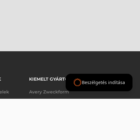
K
KIEMELT GYÁRTÓINK
Beszélgetés indítása
telek
Avery Zweckform
Datalogic
elek
Epson
AJÁNLAT
Godex
Tezeko