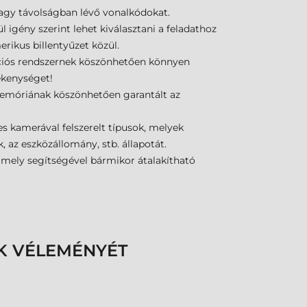
 nagy távolságban lévő vonalkódokat.
igény szerint lehet kiválasztani a feladathoz
ikus billentyűzet közül.
ciós rendszernek köszönhetően könnyen
ékenységet!
emóriának köszönhetően garantált az
es kamerával felszerelt típusok, melyek
 az eszközállomány, stb. állapotát.
mely segítségével bármikor átalakítható
K VÉLEMÉNYÉT