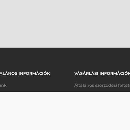
ALÁNOS INFORMÁCIÓK
VÁSÁRLÁSI INFORMÁCIÓ
unk
Általános szerződési felté
rhetőségek
Adatkezelési tájékoztató
Ő
arancia
Szállítási és fizetési feltét
Rendelésre
K
Jogi nyilatkozat
káink
Elállás a szerződéstől