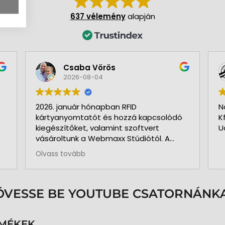
637 vélemény
alapján
Csaba Vörös
2026-08-04
2026. január hónapban RFID
N
kártyanyomtatót és hozzá kapcsolódó
K
kiegészítőket, valamint szoftvert
U
vásároltunk a Webmaxx Stúdiótól. A
beszerzés megkezdése előtt segítettek
Olvass tovább
az igényeink szerinti típus
kiválasztásában. Minden rendben és
pontosan zajlott. Kollégájuk
személyesen üzemelte be a nyomtatót
ÖVESSE BE YOUTUBE CSATORNÁNKA
és a hozzá kapcsolódó szoftvert. Pár
hónap használat és 3.000 kártya
nyomtatása után is teljesen meg
RMÉKEK