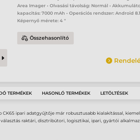
Area Imager • Olvasási távolság: Normál • Akkumulát
kapacitás: 7000 mAh • Operációs rendszer: Android 8.1
Képernyő mérete: 4 "
Összehasonlító
Rendelé
DÓ TERMÉKEK
HASONLÓ TERMÉKEK
LETÖLTÉSEK
 CK65 ipari adatgyűjtője már robusztusabb kialakítással, kiemel
lasztás raktári, disztribútori, logisztikai, ipari, gyártói alkalm