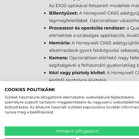
Az EX20 optikával felszerelt modellek már
Billentyűzet:
A Honeywell CK65 adatgyűjtő
legmegfelelőbbet. Opcionálisan választh
Processzor és operációs rendszer:
a Qua
elérhetőek a szükséges applikációk, kivál
Memória:
A Honeywell CK65 adatgyűjtőkb
alkalmazások gyors feldolgozási sebessége
Kamera:
Opcionálisan elérhető nagy felbo
segítségével a felhasználó gyakorlatilag 
Kézi vagy pisztoly kivitel:
A Honeywell CK
kéziből pisztolyos kivitelre.
COOKIES POLITIKÁNK
Sütiket használunk látogatóink elemzésére, weboldalunk fejlesztésére,
személyre szabott tartalom megjelenítésére és nagyszerű weboldalélm
biztosítására. Az általunk használt sütikkel kapcsolatos további informác
MEGBÍZHAT B
nyissa meg a beállításokat.
Mindent elfogadom