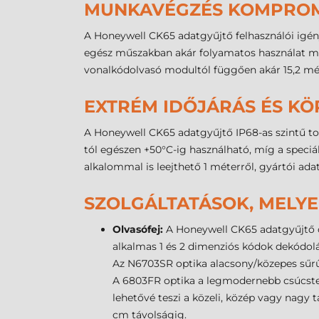
MUNKAVÉGZÉS KOMPROM
A Honeywell CK65 adatgyűjtő felhasználói igén
egész műszakban akár folyamatos használat mel
vonalkódolvasó modultól függően akár 15,2 mét
EXTRÉM IDŐJÁRÁS ÉS KÖ
A Honeywell CK65 adatgyűjtő IP68-as szintű toko
tól egészen +50°C-ig használható, míg a speciá
alkalommal is leejthető 1 méterről, gyártói ad
SZOLGÁLTATÁSOK, MELYE
Olvasófej:
A Honeywell CK65 adatgyűjtő cs
alkalmas 1 és 2 dimenziós kódok dekódolás
Az N6703SR optika alacsony/közepes sűrű
A 6803FR optika a legmodernebb csúcstec
lehetővé teszi a közeli, közép vagy nagy 
cm távolságig.