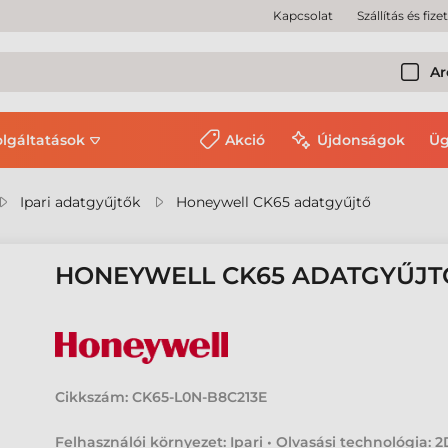
Kapcsolat
Szállítás és fize
Ar
olgáltatások
Akció
Újdonságok
Üg
Ipari adatgyűjtők
Honeywell CK65 adatgyűjtő
HONEYWELL CK65 ADATGYŰJT
Cikkszám:
CK65-L0N-B8C213E
Felhasználói környezet: Ipari • Olvasási technológia: 