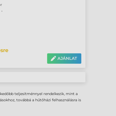
or
 •
sre
AJÁNLAT
kedőbb teljesítménnyel rendelkezik, mint a
azásokhoz, továbbá a hűtőházi felhasználásra is