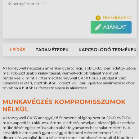
Képernyő mérete: 4 "
Rendelésre
AJÁNLAT
LEÍRÁS
PARAMÉTEREK
KAPCSOLÓDÓ TERMÉKEK
A Honeywell népszerű amerikai gyártó legújabb CK65 ipari adatgyűjtője
már robusztusabb kialakítással, kiemelkedőbb teljesítménnyel
rendelkezik, mint a Intermec/Honeywell CK3X típusú elődje! Kiváló
választás raktári, disztribútori, logisztikai, ipari, gyártói alkalmazásokhoz,
továbbá a hűtőházi felhasználásra is alkalmas!
MUNKAVÉGZÉS KOMPROMISSZUMOK
NÉLKÜL
A Honeywell CK65 adatgyűjtő felhasználói igény szerint 5200 és 7000
mAh kapacitású akkumulátorral elérhető, amelyek biztosítják az eszköz
működését egész műszakban akár folyamatos használat mellett is! A
készülék kiemelkedő gyorsasággal dekódol minden ismert 1 és 2
dimenziós vonalkódot, a választott vonalkódolvasó modultól függően