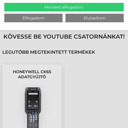
Mindent elfogadom
MEGBÍZHAT BENNÜNK! ISMERJE MEG
Elfogadom
Elutasítom
VÁSÁRLÓINK VÉLEMÉNYÉT
KÖVESSE BE YOUTUBE CSATORNÁNKAT!
LEGUTÓBB MEGTEKINTETT TERMÉKEK
HONEYWELL CK65
ADATGYŰJTŐ