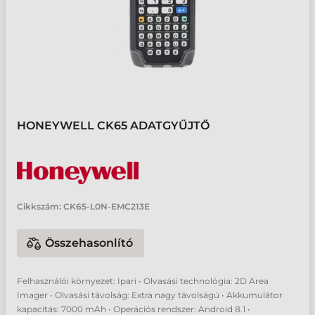
HONEYWELL CK65 ADATGYŰJTŐ
Cikkszám:
CK65-L0N-EMC213E
Összehasonlító
Felhasználói környezet: Ipari • Olvasási technológia: 2D Area
Imager • Olvasási távolság: Extra nagy távolságú • Akkumulátor
kapacitás: 7000 mAh • Operációs rendszer: Android 8.1 •