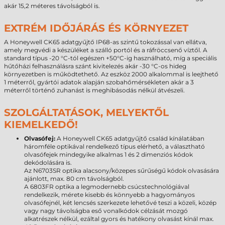
akár 15,2 méteres távolságból is.
EXTRÉM IDŐJÁRÁS ÉS KÖRNYEZET
A Honeywell CK65 adatgyűjtő IP68-as szintű tokozással van ellátva,
amely megvédi a készüléket a szálló portól és a ráfröccsenő víztől. A
standard típus -20 °C-tól egészen +50°C-ig használható, míg a speciális
hűtőházi felhasználásra szánt kivitelezés akár -30 °C-os hideg
környezetben is működtethető. Az eszköz 2000 alkalommal is leejthető
1 méterről, gyártói adatok alapján szobahőmérsékleten akár a 3
méterről történő zuhanást is meghibásodás nélkül átvészeli.
SZOLGÁLTATÁSOK, MELYEKTŐL
KIEMELKEDŐ!
Olvasófej:
A Honeywell CK65 adatgyűjtő család kínálatában
háromféle optikával rendelkező típus elérhető, a választható
olvasófejek mindegyike alkalmas 1 és 2 dimenziós kódok
dekódolására is.
Az N6703SR optika alacsony/közepes sűrűségű kódok olvasására
ajánlott, max. 80 cm távolságból.
A 6803FR optika a legmodernebb csúcstechnológiával
rendelkezik, mérete kisebb és könnyebb a hagyományos
olvasófejnél, két lencsés szerkezete lehetővé teszi a közeli, közép
vagy nagy távolságba eső vonalkódok célzását mozgó
alkatrészek nélkül, ezáltal gyors és hatékony olvasást kínál max.