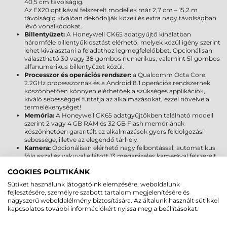
40,5 cm távolságig.
Az EX20 optikával felszerelt modellek már 2,7 cm – 15,2 m
távolságig kiválóan dekódolják közeli és extra nagy távolságban
lévő vonalkódokat.
Billentyűzet:
A Honeywell CK65 adatgyűjtő kínálatban
háromféle billentyűkiosztást elérhető, melyek közül igény szerint
lehet kiválasztani a feladathoz legmegfelelőbbet. Opcionálisan
választható 30 vagy 38 gombos numerikus, valamint 51 gombos
alfanumerikus billentyűzet közül.
Processzor és operációs rendszer:
a Qualcomm Octa Core,
2.2GHz processzornak és a Android 8.1 operációs rendszernek
köszönhetően könnyen elérhetőek a szükséges applikációk,
kiváló sebességgel futtatja az alkalmazásokat, ezzel növelve a
termelékenységet!
Memória:
A Honeywell CK65 adatgyűjtőkben található modell
szerint 2 vagy 4 GB RAM és 32 GB Flash memóriának
köszönhetően garantált az alkalmazások gyors feldolgozási
sebessége, illetve az elegendő tárhely.
Kamera:
Opcionálisan elérhető nagy felbontással, automatikus
fókusszal és vakuval ellátott 13 megapixeles kamerával felszerelt
típusok, melyek segítségével a felhasználó gyakorlatilag
COOKIES POLITIKÁNK
bármilyen fényviszonyok között dokumentálhatja a
szállítmányok, az eszközállomány, stb. állapotát.
Sütiket használunk látogatóink elemzésére, weboldalunk
Kézi vagy pisztoly kivitel:
A Honeywell CK65 adatgyűjtőhöz
fejlesztésére, személyre szabott tartalom megjelenítésére és
opcionálisan vásárolható pisztoly fogantyú, amely segítségével
nagyszerű weboldalélmény biztosítására. Az általunk használt sütikkel
bármikor átalakítható kéziből pisztolyos kivitelre.
kapcsolatos további információkért nyissa meg a beállításokat.