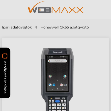
Ipari adatgyűjtők
Honeywell CK65 adatgyűjtő
Beszélgetés indítása