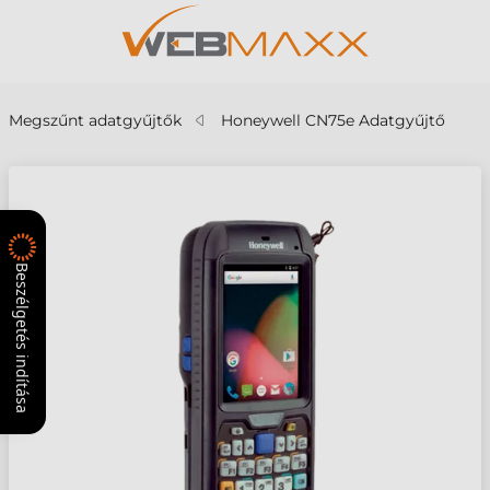
Megszűnt adatgyűjtők
Honeywell CN75e Adatgyűjtő
Beszélgetés indítása