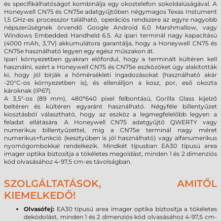
és specifikálhatóságot kombinálja egy okostelefon sokoldalúságával. A
Honeywell CN75 és CN75e adatgyűjtőben négymagos Texas Instument
1,5 GHz-es processzor található, operációs rendszere az egyre nagyobb
népszerűségnek örvendő Google Android 6.0 Marshmallow, vagy
Windows Embedded Handheld 6.5. Az ipari terminál nagy kapacitású
(4000 mAh, 3,7V) akkumulátora garantálja, hogy a Honeywell CN75 és
CN75e használható legyen egy egész műszakon át.
Ipari környezetben gyakran előfordul, hogy a terminált kültéren kell
használni, ezért a Honeywell CN75 és CN75e eszközöket úgy alakították
ki, hogy jól bírják a hőmérsékleti ingadozásokat (használható akár
-20°C-os környezetben is), és ellenálljon a kosz, por, eső okozta
károknak (IP67).
A 3,5"-os (89 mm), 480*640 pixel felbontású, Gorilla Glass kijelző
beltéren és kültéren egyaránt használható. Négyféle billentyűzet
kiosztásból választható, hogy az eszköz a legmegfelelőbb legyen a
feladat ellátására. A Honeywell CN75 adatgyűjtő QWERTY vagy
numerikus billentyűzettel, míg a CN75e terminál nagy méret
numerikus+funkció
(kesztyűben is jól használható)
vagy alfanumerikus
nyomógombokkal rendelkezik. Mindkét típusban EA30 típusú area
imager optika biztosítja a tökéletes megoldást, minden 1 és 2 dimenziós
kód olvasásához 4-97,5 cm-es távolságban.
SZOLGÁLTATÁSOK, AMITŐL
KIEMELKEDŐ!
Olvasófej:
EA30 típusú area imager optika biztosítja a tökéletes
dekódolást, minden 1 és 2 dimenziós kód olvasásához 4-97,5 cm-