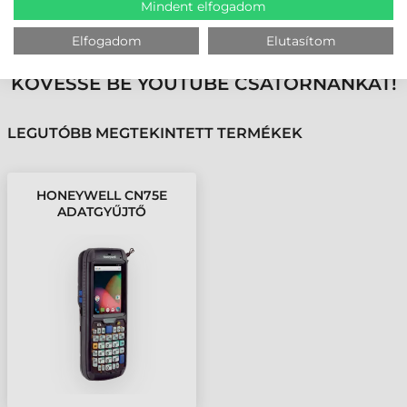
Mindent elfogadom
MEGBÍZHAT BENNÜNK! ISMERJE MEG
VÁSÁRLÓINK VÉLEMÉNYÉT
Elfogadom
Elutasítom
KÖVESSE BE YOUTUBE CSATORNÁNKAT!
LEGUTÓBB MEGTEKINTETT TERMÉKEK
HONEYWELL CN75E
ADATGYŰJTŐ