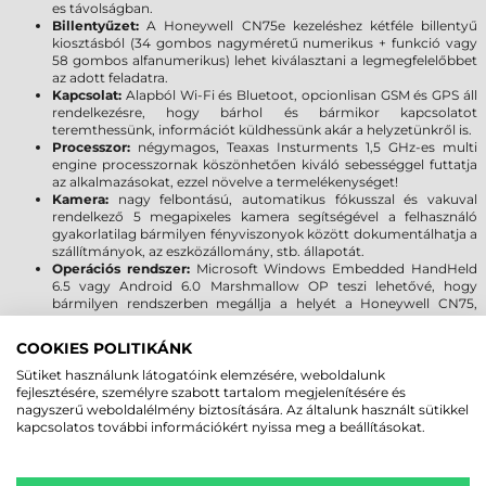
es távolságban.
Billentyűzet:
A Honeywell CN75e kezeléshez kétféle billentyű
kiosztásból (34 gombos nagyméretű numerikus + funkció vagy
58 gombos alfanumerikus) lehet kiválasztani a legmegfelelőbbet
az adott feladatra.
Kapcsolat:
Alapból Wi-Fi és Bluetoot, opcionlisan GSM és GPS áll
rendelkezésre, hogy bárhol és bármikor kapcsolatot
teremthessünk, információt küldhessünk akár a helyzetünkről is.
Processzor:
négymagos, Teaxas Insturments 1,5 GHz-es multi
engine processzornak köszönhetően kiváló sebességgel futtatja
az alkalmazásokat, ezzel növelve a termelékenységet!
Kamera:
nagy felbontású, automatikus fókusszal és vakuval
rendelkező 5 megapixeles kamera segítségével a felhasználó
gyakorlatilag bármilyen fényviszonyok között dokumentálhatja a
szállítmányok, az eszközállomány, stb. állapotát.
Operációs rendszer:
Microsoft Windows Embedded HandHeld
6.5 vagy Android 6.0 Marshmallow OP teszi lehetővé, hogy
bármilyen rendszerben megállja a helyét a Honeywell CN75,
CN75e.
Leesés elleni védelem:
Többszöri leejtésnek ellenáll 2,4 méter
COOKIES POLITIKÁNK
magasságból, amely megfelel a MIL-STD 810G szabványnak és
meghaladja azt. Megbízható működés 2000 egymást követő 1
Sütiket használunk látogatóink elemzésére, weboldalunk
méteres esés után (IEC 600668-2-32 szabvány). Magas szintű
fejlesztésére, személyre szabott tartalom megjelenítésére és
védelem a por és fröccsenő folyadékok ellen, továbbá az extrém
nagyszerű weboldalélmény biztosítására. Az általunk használt sütikkel
hőmérséklet (-20°C - +60°C) sem okozhat kárt az adatgyűjtőben
kapcsolatos további információkért nyissa meg a beállításokat.