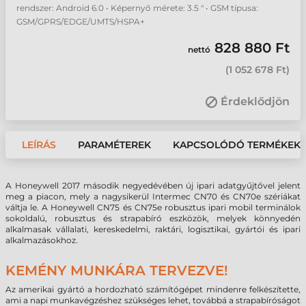
rendszer: Android 6.0 • Képernyő mérete: 3.5 " • GSM típusa:
GSM/GPRS/EDGE/UMTS/HSPA+
828 880 Ft
nettó
(
1 052 678 Ft
)
Érdeklődjön
LEÍRÁS
PARAMÉTEREK
KAPCSOLÓDÓ TERMÉKEK
A Honeywell 2017 második negyedévében új ipari adatgyűjtővel jelent
meg a piacon, mely a nagysikerül Intermec CN70 és CN70e szériákat
váltja le. A Honeywell CN75 és CN75e robusztus ipari mobil terminálok
sokoldalú, robusztus és strapabíró eszközök, melyek könnyedén
alkalmasak vállalati, kereskedelmi, raktári, logisztikai, gyártói és ipari
alkalmazásokhoz.
KEMÉNY MUNKÁRA TERVEZVE!
Az amerikai gyártó a hordozható számítógépet mindenre felkészítette,
ami a napi munkavégzéshez szükséges lehet, továbbá a strapabíróságot