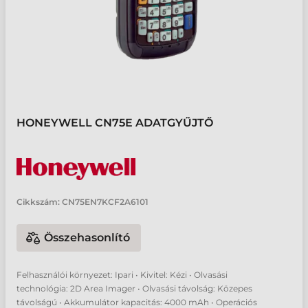
HONEYWELL CN75E ADATGYŰJTŐ
Cikkszám:
CN75EN7KCF2A6101
Összehasonlító
Felhasználói környezet: Ipari • Kivitel: Kézi • Olvasási
technológia: 2D Area Imager • Olvasási távolság: Közepes
távolságú • Akkumulátor kapacitás: 4000 mAh • Operációs