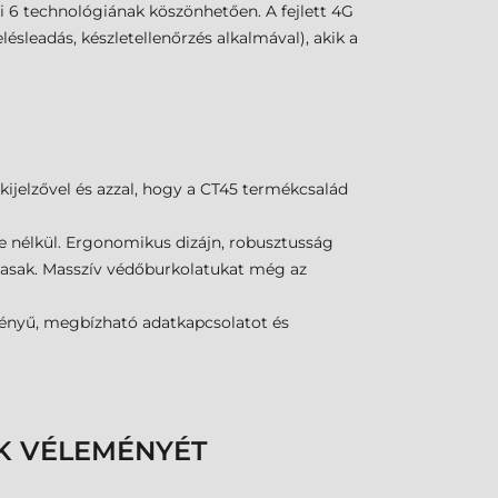
Fi 6 technológiának köszönhetően. A fejlett 4G
sleadás, készletellenőrzés alkalmával), akik a
kijelzővel és azzal, hogy a CT45 termékcsalád
ye nélkül. Ergonomikus dizájn, robusztusság
masak. Masszív védőburkolatukat még az
tményű, megbízható adatkapcsolatot és
K VÉLEMÉNYÉT