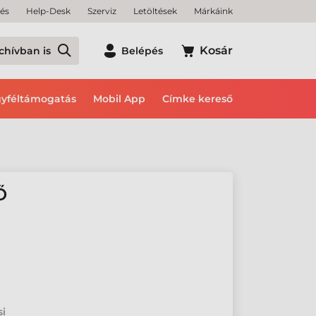
tés
Help-Desk
Szerviz
Letöltések
Márkáink
Kosár
chívban is
Belépés
yféltámogatás
Mobil App
Címke kereső
Ő
si