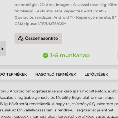
technológia: 2D Area Imager • Olvasási távolság: Köz
távolságú • Akkumulátor kapacitás: 4020 mAh •
Operációs rendszer: Android 11 • Képernyő mérete: 5 " 
GSM típusa: LTE/UMTS/GSM
Összehasonlító
3-5 munkanap
DÓ TERMÉKEK
HASONLÓ TERMÉKEK
LETÖLTÉSEK
ávú Android támogatással rendelkező ipari mobiltelefon, adatgy
kcsalád a legújabb generációs Mobility Edge platformon alapul
 GB-ig bővíthető) rendelkezik. A nagy teljesítményű Qualcomm p
szülék az Ön vállalkozásában is rendkívüli segítséget jelenthet.
tveresen képesek a kamerájukon keresztül vonalkódolvasásra, a