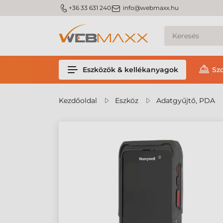
m_phone
m_email
+36 33 631 240
info@webmaxx.hu
Eszközök & kellékanyagok
Sz
Kezdőoldal
Eszköz
Adatgyűjtő, PDA