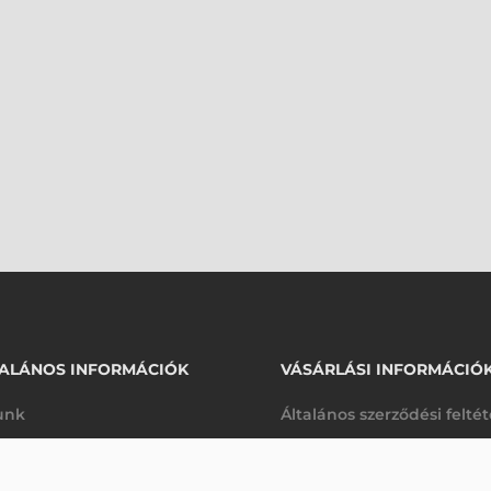
ALÁNOS INFORMÁCIÓK
VÁSÁRLÁSI INFORMÁCIÓ
unk
Általános szerződési felté
rhetőségek
Adatkezelési tájékoztató
581 010 Ft
nettó
arancia
Szállítási és fizetési feltét