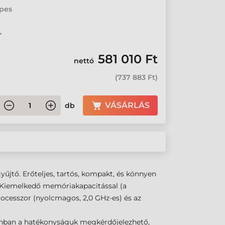
epes
•
581 010 Ft
nettó
(
737 883 Ft
)
VÁSÁRLÁS
db
űjtő. Erőteljes, tartós, kompakt, és könnyen
. Kiemelkedő memóriakapacitással (a
rocesszor (nyolcmagos, 2,0 GHz-es) és az
zonban a hatékonyságuk megkérdőjelezhető,