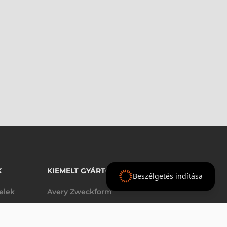
K
KIEMELT GYÁRTÓINK
Beszélgetés indítása
telek
Avery Zweckform
Datalogic
elek
Epson