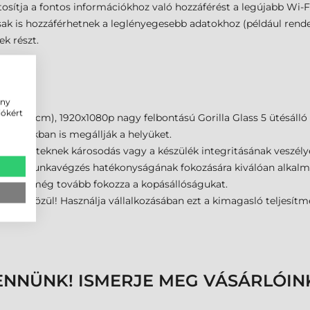
ztosítja a fontos információkhoz való hozzáférést a legújabb Wi-
k is hozzáférhetnek a leglényegesebb adatokhoz (például rendelé
ek részt.
ény
iókért
 (12,7 cm), 1920x1080p nagy felbontású Gorilla Glass 5 ütésálló 
raktárakban is megállják a helyüket.
ő környezeteknek károsodás vagy a készülék integritásának veszél
elyek a munkavégzés hatékonyságának fokozására kiválóan alkal
ani, ami még tovább fokozza a kopásállóságukat.
űjtői közül! Használja vállalkozásában ezt a kimagasló teljesí
ENNÜNK! ISMERJE MEG VÁSÁRLÓIN