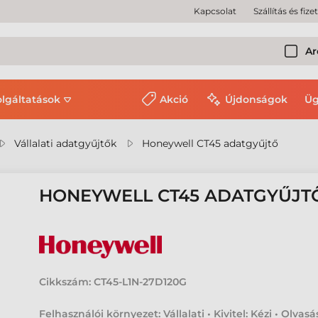
Kapcsolat
Szállítás és fize
Ar
olgáltatások
Akció
Újdonságok
Üg
Vállalati adatgyűjtők
Honeywell CT45 adatgyűjtő
HONEYWELL CT45 ADATGYŰJT
Cikkszám:
CT45-L1N-27D120G
Felhasználói környezet: Vállalati • Kivitel: Kézi • Olvasá