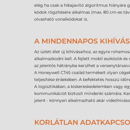
elég ha csak a hibajavító algoritmus hiányára
kódok rögzítésére alkalmas (max. 80 cm-es távols
olvasható vonalkódokat is.
A MINDENNAPOS KIHÍVÁS
Az üzleti élet új kihívásaihoz, az egyre rohamo
alkalmazkodni kell. A fejlett mobil eszközök é
az jelentős hátrányba kerülhet a versenytársai
A Honeywell CT45 család termékeit olyan cégek 
teljesítése érdekében. A befektetés hosszú idő
A logisztikában, a kiskereskedelemben vagy e
kommunikációt biztosít mindenki számára. Kam
jelent - könnyen alkalmazható akár videóhívás
KORLÁTLAN ADATKAPCS