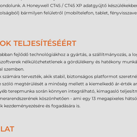
 gondolunk. A Honeywell CT45 / CT45 XP adatgyűjtő készülékekbe
ágból) bármilyen felületről (mobiltelefon, tablet, fényvisszaverő 
OK TELJESÍTÉSÉÉRT
sabban fejlődő technológiákhoz a gyártás, a szállítmányozás, a 
s szoftverek nélkülözhetetlenek a gördülékeny és hatékony munká
val szemben.
számára tervezték, akik stabil, biztonságos platformot szeretn
re szóló megtérülését a minőség mellett a kiemelkedő ár-érték ar
gyéb terepmunka során könnyen integrálható, kimagasló teljesí
erarendszerének köszönhetően - ami egy 13 megapixeles hátsó 
ok kezdeményezésére és fogadására is.
OLAT