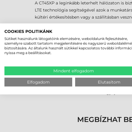
A CT45XP a leginkább leterhelt hálózaton is bi
LTE technológia segítségével azok a munkatársa
kültéri értékesítésben vagy a szállításban veszn
COOKIES POLITIKÁNK
STRAPABÍRÓ KIVITEL
Sütiket használunk látogatóink elemzésére, weboldalunk fejlesztésére,
személyre szabott tartalom megjelenítésére és nagyszerű weboldalélm
biztosítására. Az általunk használt sütikkel kapcsolatos további informác
Strapabírásuk könnyen magyarázható az 5 inches
nyissa meg a beállításokat.
tagjait úgy tervezték, hogy esőben vagy poros 
Ütésállóak, ellenállnak a nagy kihívást jelent
Mindent elfogadom
jellemzi ezeket az univerzális eszközöket, am
akkumulátor töltése idejére sem kell eltávolít
Elfogadom
Elutasítom
Válasszon Ön is a Honeywell CT45 család adatgy
kommunikációt biztosító kézi adatgyűjtőt!
MEGBÍZHAT B