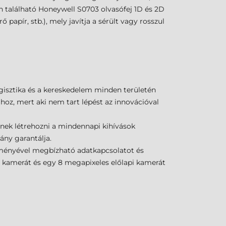
n található Honeywell S0703 olvasófej 1D és 2D
papír, stb.), mely javítja a sérült vagy rosszul
logisztika és a kereskedelem minden területén
hoz, mert aki nem tart lépést az innovációval
ének létrehozni a mindennapi kihívások
ány garantálja.
tményével megbízható adatkapcsolatot és
kamerát és egy 8 megapixeles előlapi kamerát