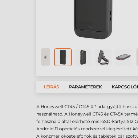
LEÍRÁS
PARAMÉTEREK
KAPCSOLÓ
A Honeywell CT45 / CT45 XP adatgyűjtő hosszú t
használható. A Honeywell CT45 és CT45X termé
felhasználó által elérhető microSD-kártya 512
Android 11 operációs rendszerrel kiegészített ké
A konzmer okostelefonok és tabletek bár szof