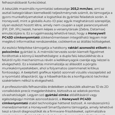
felhasználóbarát funkciókkal.
A készülék maximális nyomtatási sebessége
203,2 mm/sec
, ami az
asztali kategóriában kiemelkedő teljesítménynek számít, és támogatja a
gyors munkafolyamatokat a logisztikai és gyártási feladatok során. A
Honeywell, mint a globális Auto-ID piac egyik meghatározó szereplője,
olyan eszközt hozott létre, amely nem csupán a saját parancsnyelveit
(FP, DP, IPL) kezeli, hanem képes a versenytársak (Zebra, Datamax)
emulációjára is. Ez a rugalmasság lehetővé teszi, hogy a
Honeywell
PC43D címkenyomtató
zökkenőmentesen integrálható legyen már
meglévő informatikai rendszerekbe, csökkentve az átállási költségeket.
Az eszköz felépítése támogatja a hatékony
raktári azonosító etikett
és
polccímke
gyártást is. A mérnöki tervezés során kiemelt figyelmet
fordítottak a könnyű kezelhetőségre: a dupla falú készülékház és a
felülről nyíló mechanizmus révén a kellékanyagok cseréje egy kézzel is
elvégezhető. Ez a kialakítás minimalizálja az állásidőt a pörgős
munkakörnyezetekben, ahol a folyamatos üzemmenet kritikus
fontosságú. A beépített grafikus kijelző azonnali vizuális visszajelzést ad
a nyomtató állapotáról, így a hibaelhárítás és a konfiguráció technikai
szakértelem nélkül is elvégezhető.
A professzionális felhasználás érdekében a készülék alkalmas 1D és 2D
vonalkódok precíz megjelenítésére, biztosítva az adatok pontos
olvashatóságát. Legyen szó
gyártási címke
előállításáról vagy
egészségügyi minták azonosításáról, a
Honeywell PC43D
címkenyomtató
stabil technológiai hátteret biztosít. A rendszerszintű
menedzsmentet a Honeywell SmartSystems támogatja, amely lehetővé
teszi a távoli diagnosztikát és a firmware-frissítéseket, optimalizálva