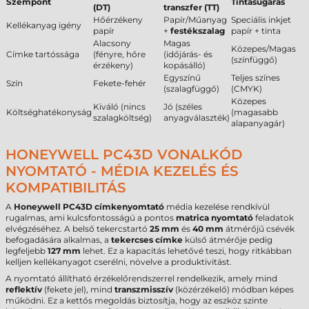
Szempont
Tintasugaras
(DT)
transzfer (TT)
Hőérzékeny
Papír/Műanyag
Speciális inkjet
Kellékanyag igény
papír
+
festékszalag
papír + tinta
Alacsony
Magas
Közepes/Magas
Címke tartóssága
(fényre, hőre
(időjárás- és
(színfüggő)
érzékeny)
kopásálló)
Egyszínű
Teljes színes
Szín
Fekete-fehér
(szalagfüggő)
(CMYK)
Közepes
Kiváló (nincs
Jó (széles
Költséghatékonyság
(magasabb
szalagköltség)
anyagválaszték)
alapanyagár)
HONEYWELL PC43D VONALKÓD
NYOMTATÓ - MÉDIA KEZELÉS ÉS
KOMPATIBILITÁS
A
Honeywell PC43D címkenyomtató
média kezelése rendkívül
rugalmas, ami kulcsfontosságú a pontos
matrica nyomtató
feladatok
elvégzéséhez. A belső tekercstartó
25 mm
és
40 mm
átmérőjű csévék
befogadására alkalmas, a
tekercses címke
külső átmérője pedig
legfeljebb
127 mm
lehet. Ez a kapacitás lehetővé teszi, hogy ritkábban
kelljen kellékanyagot cserélni, növelve a produktivitást.
A nyomtató állítható érzékelőrendszerrel rendelkezik, amely mind
reflektív
(fekete jel), mind
transzmisszív
(közérzékelő) módban képes
működni. Ez a kettős megoldás biztosítja, hogy az eszköz szinte