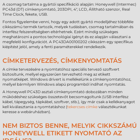
A csomag tartalma a gyártói specifikáció alapján: Honeywell (Intermec)
PC43d (DT) címkenyomtató, 203DPI, 4", LCD, Állítható szenzor, Real
Time Clock, fekete, USB.
Fontos figyelembe venni, hogy egy adott gyártó modelljéhez többféle
cikkszámú termék tartozik, melyek tudásban, csomag tartalmában és
interfész felszereltségben eltérhetnek. Ezért mindig szükséges
meghatározni a pontos technológiai igényt és ez alapján választani a
megfelelő konfigurációt. A PC43DA00100202 cikkszám egy specifikus
kiépítést jelöl, amely a fenti paraméterekkel rendelkezik.
CÍMKETERVEZÉS, CÍMKENYOMTATÁS
A címke tervezésére a nyomtatóhoz speciális tervező szoftvert
biztosítunk, mellyel egyszerűen tervezhető meg az etikett
nyomatképet. Windows drivert is mellékelünk a címkenyomtatóhoz,
mellyel bármilyen Windows alapú programból indíhat nyomtatás.
A Honeywell PC43D asztali címkenyomtató dobozában minden
működéshez szükséges összetevőt becsomagoltunk (USB interfész
kábel, tápegység, tápkábel, szoftver, stb.), így már csak a kellékanyagot
kell kiválasztania a nyomtatáshoz (
tekercses címke
választékunkat
keresse a webáruházban).
NEM BIZTOS BENNE, MELYIK CIKKSZÁMÚ
HONEYWELL ETIKETT NYOMTATÓ AZ