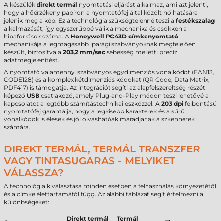
A készülék
direkt termál
nyomtatási eljárást alkalmaz, ami azt jelenti,
hogy a hőérzékeny papíron a nyomtatófej által közölt hő hatására
jelenik meg a kép. Ez a technológia szükségtelenné teszi a
festékszalag
alkalmazását, így egyszerűbbé válik a mechanika és csökken a
hibaforrások száma. A
Honeywell PC43D címkenyomtató
mechanikája a legmagasabb iparági szabványoknak megfelelően
készült, biztosítva a
203,2 mm/sec
sebesség melletti precíz
adatmegjelenítést.
A nyomtató valamennyi szabványos egydimenziós vonalkódot (EAN13,
CODE128) és a komplex kétdimenziós kódokat (QR Code, Data Matrix,
PDF417) is támogatja. Az integrációt segíti az alapfelszereltség részét
képező
USB
csatlakozó, amely Plug-and-Play módon teszi lehetővé a
kapcsolatot a legtöbb számítástechnikai eszközzel. A
203 dpi
felbontású
nyomtatófej garantálja, hogy a legkisebb karakterek és a sűrű
vonalkódok is élesek és jól olvashatóak maradjanak a szkennerek
számára.
DIREKT TERMÁL, TERMÁL TRANSZFER
VAGY TINTASUGARAS - MELYIKET
VÁLASSZA?
A technológia kiválasztása minden esetben a felhasználás környezetétől
és a címke élettartamától függ. Az alábbi táblázat segít értelmezni a
különbségeket:
Direkt termál
Termál