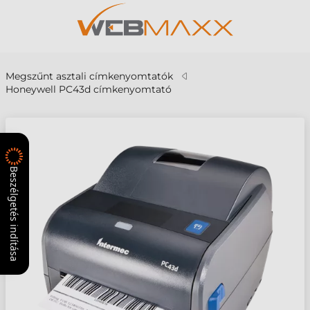
Megszűnt asztali címkenyomtatók
Honeywell PC43d címkenyomtató
Beszélgetés indítása