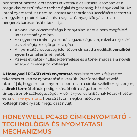
nyomtatót használ öntapadós etikettek előállítására, azonban ez a
megoldás hosszú távon technológiai és gazdasági hátrányokkal jár. Az
irodai nyomtatókat nem tekercses adathordozók kezelésére tervezték,
ami gyakori papírelakadást és a ragasztóanyag kifolyása miatt a
hengerek károsodását okozhatja.
A vonalkód olvashatósága bizonytalan lehet a nem megfelelő
kontrasztarány miatt.
Az egyetlen címke nyomtatása gazdaságtalan, mivel a teljes A4-
es ívet végig kell görgetni a gépen.
A nyomtatási sebesség jelentősen elmarad a dedikált
vonalkód
nyomtató
teljesítményétől.
Az íves etikettek hulladéktermelése és a toner magas ára növeli
az egy címkére jutó költséget.
A
Honeywell PC43D címkenyomtató
ezzel szemben kifejezetten
tekercses etikettek nyomtatására készült. Precíz médiaérzékelői
biztosítják, hogy minden nyomat pontosan a címke széleihez igazodjon,
a
direkt termál
eljárás pedig kiküszöböli a drága tonerek és
tintapatronok szükségességét. A célirányos kialakításnak köszönhetően
ez az
címkenyomtató
hosszú távon megbízhatóbb és
költséghatékonyabb megoldást nyújt.
HONEYWELL PC43D CÍMKENYOMTATÓ -
TECHNOLÓGIA ÉS NYOMTATÁSI
MECHANIZMUS