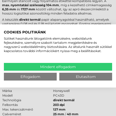
bármilyen stancolt vagy folyamatos etikettel kompatibilis legyen. A
max. nyomtatási szélesség
104 mm
, míg a kezelhető címkemagasság
6,35 mm
és
1727 mm
között változhat, így az apró ékszercímkéktől a
hosszú logisztikai azonosítókig minden feladatra alkalmas.
A készülék
direkt termál
papír alapanyagokkal használható, amelyek
vastagsága 0,08 mil és 0,18 mil között mozoghat. Fontos megjegyezni,
hogy a technológia jellegéből adódóan a nyomat érzékeny a közvetlen
COOKIES POLITIKÁNK
napsugárzásra és a jelentős hőhatásra, ezért elsősorban beltéri, rövid és
közepes élettartamú azonosításra javasolt. Amennyiben az Ön
Sütiket használunk látogatóink elemzésére, weboldalunk
folyamataihoz tartósabb megoldás szükséges, érdemes megtekintenie
fejlesztésére, személyre szabott tartalom megjelenítésére és
a
tekercses címke raktári kínálatunkat
a megfelelő alapanyag
nagyszerű weboldalélmény biztosítására. Az általunk használt sütikkel
kiválasztásához.
kapcsolatos további információkért nyissa meg a beállításokat.
HONEYWELL PC43D CÍMKENYOMTATÓ -
MŰSZAKI PARAMÉTEREK
Mindent elfogadom
Az alábbi táblázat összefoglalja a legfontosabb műszaki adatokat a
Elfogadom
Elutasítom
beszerzési döntés támogatásához:
Paraméter
Érték
Márka
Honeywell
Modell
PC43D
Technológia
direkt termál
Felbontás
203 dpi
Max. tekercsátmérő
127 mm
Cséveméret
25 mm
/
40 mm