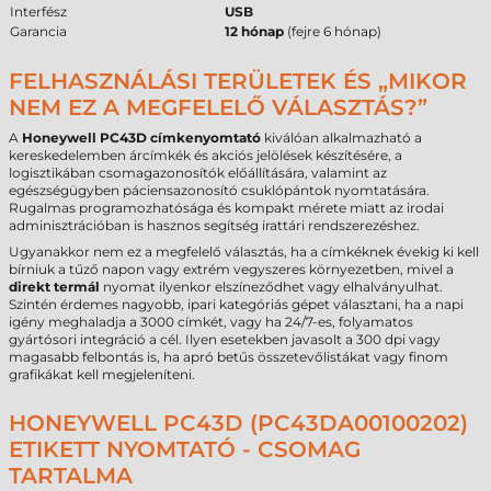
Interfész
USB
Garancia
12 hónap
(fejre 6 hónap)
FELHASZNÁLÁSI TERÜLETEK ÉS „MIKOR
NEM EZ A MEGFELELŐ VÁLASZTÁS?”
A
Honeywell PC43D címkenyomtató
kiválóan alkalmazható a
kereskedelemben árcímkék és akciós jelölések készítésére, a
logisztikában csomagazonosítók előállítására, valamint az
egészségügyben páciensazonosító csuklópántok nyomtatására.
Rugalmas programozhatósága és kompakt mérete miatt az irodai
adminisztrációban is hasznos segítség irattári rendszerezéshez.
Ugyanakkor nem ez a megfelelő választás, ha a címkéknek évekig ki kell
bírniuk a tűző napon vagy extrém vegyszeres környezetben, mivel a
direkt termál
nyomat ilyenkor elszíneződhet vagy elhalványulhat.
Szintén érdemes nagyobb, ipari kategóriás gépet választani, ha a napi
igény meghaladja a 3000 címkét, vagy ha 24/7-es, folyamatos
gyártósori integráció a cél. Ilyen esetekben javasolt a 300 dpi vagy
magasabb felbontás is, ha apró betűs összetevőlistákat vagy finom
grafikákat kell megjeleníteni.
HONEYWELL PC43D (PC43DA00100202)
ETIKETT NYOMTATÓ - CSOMAG
TARTALMA