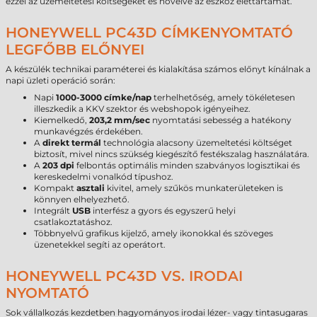
ezzel az üzemeltetési költségeket és növelve az eszköz élettartamát.
HONEYWELL PC43D CÍMKENYOMTATÓ
LEGFŐBB ELŐNYEI
A készülék technikai paraméterei és kialakítása számos előnyt kínálnak a
napi üzleti operáció során:
Napi
1000-3000 címke/nap
terhelhetőség, amely tökéletesen
illeszkedik a KKV szektor és webshopok igényeihez.
Kiemelkedő,
203,2 mm/sec
nyomtatási sebesség a hatékony
munkavégzés érdekében.
A
direkt termál
technológia alacsony üzemeltetési költséget
biztosít, mivel nincs szükség kiegészítő festékszalag használatára.
A
203 dpi
felbontás optimális minden szabványos logisztikai és
kereskedelmi vonalkód típushoz.
Kompakt
asztali
kivitel, amely szűkös munkaterületeken is
könnyen elhelyezhető.
Integrált
USB
interfész a gyors és egyszerű helyi
csatlakoztatáshoz.
Többnyelvű grafikus kijelző, amely ikonokkal és szöveges
üzenetekkel segíti az operátort.
HONEYWELL PC43D VS. IRODAI
NYOMTATÓ
Sok vállalkozás kezdetben hagyományos irodai lézer- vagy tintasugaras