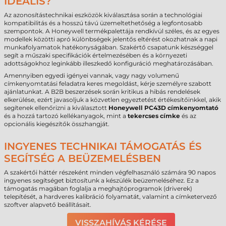
IDEÁLIS?
Az azonosítástechnikai eszközök kiválasztása során a technológiai
kompatibilitás és a hosszú távú üzemeltethetőség a legfontosabb
szempontok. A Honeywell termékpalettája rendkívül széles, és az egyes
modellek közötti apró különbségek jelentős eltérést okozhatnak a napi
munkafolyamatok hatékonyságában. Szakértő csapatunk készséggel
segít a műszaki specifikációk értelmezésében és a környezeti
adottságokhoz leginkább illeszkedő konfiguráció meghatározásában.
Amennyiben egyedi igényei vannak, vagy nagy volumenű
címkenyomtatási feladatra keres megoldást, kérje személyre szabott
ajánlatunkat. A B2B beszerzések során kritikus a hibás rendelések
elkerülése, ezért javasoljuk a közvetlen egyeztetést értékesítőinkkel, akik
segítenek ellenőrizni a kiválasztott
Honeywell PC43D címkenyomtató
és a hozzá tartozó kellékanyagok, mint a
tekercses címke
és az
opcionális kiegészítők összhangját.
INGYENES TECHNIKAI TÁMOGATÁS ÉS
SEGÍTSÉG A BEÜZEMELÉSBEN
A szakértői háttér részeként minden végfelhasználó számára 90 napos
ingyenes segítséget biztosítunk a készülék beüzemeléséhez. Ez a
támogatás magában foglalja a meghajtóprogramok (driverek)
telepítését, a hardveres kalibráció folyamatát, valamint a címketervező
szoftver alapvető beállításait.
VISSZAHÍVÁS KÉRÉSE