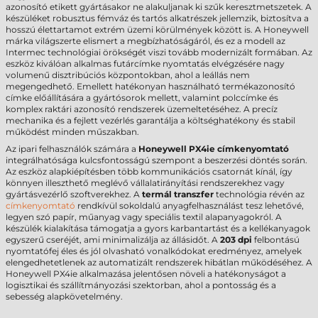
azonosító etikett gyártásakor ne alakuljanak ki szűk keresztmetszetek. A
készüléket robusztus fémváz és tartós alkatrészek jellemzik, biztosítva a
hosszú élettartamot extrém üzemi körülmények között is. A Honeywell
márka világszerte elismert a megbízhatóságáról, és ez a modell az
Intermec technológiai örökségét viszi tovább modernizált formában. Az
eszköz kiválóan alkalmas futárcímke nyomtatás elvégzésére nagy
volumenű disztribúciós központokban, ahol a leállás nem
megengedhető. Emellett hatékonyan használható termékazonosító
címke előállítására a gyártósorok mellett, valamint polccímke és
komplex raktári azonosító rendszerek üzemeltetéséhez. A precíz
mechanika és a fejlett vezérlés garantálja a költséghatékony és stabil
működést minden műszakban.
Az ipari felhasználók számára a
Honeywell PX4ie címkenyomtató
integrálhatósága kulcsfontosságú szempont a beszerzési döntés során.
Az eszköz alapkiépítésben több kommunikációs csatornát kínál, így
könnyen illeszthető meglévő vállalatirányítási rendszerekhez vagy
gyártásvezérlő szoftverekhez. A
termál transzfer
technológia révén az
címkenyomtató
rendkívül sokoldalú anyagfelhasználást tesz lehetővé,
legyen szó papír, műanyag vagy speciális textil alapanyagokról. A
készülék kialakítása támogatja a gyors karbantartást és a kellékanyagok
egyszerű cseréjét, ami minimalizálja az állásidőt. A
203 dpi
felbontású
nyomtatófej éles és jól olvasható vonalkódokat eredményez, amelyek
elengedhetetlenek az automatizált rendszerek hibátlan működéséhez. A
Honeywell PX4ie alkalmazása jelentősen növeli a hatékonyságot a
logisztikai és szállítmányozási szektorban, ahol a pontosság és a
sebesség alapkövetelmény.