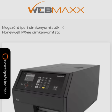
Megszűnt ipari címkenyomtatók
Honeywell PX4ie címkenyomtató
Beszélgetés indítása