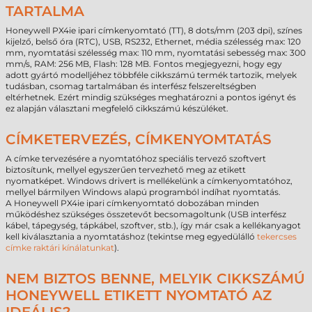
TARTALMA
Honeywell PX4ie ipari címkenyomtató (TT), 8 dots/mm (203 dpi), színes
kijelző, belső óra (RTC), USB, RS232, Ethernet, média szélesség max: 120
mm, nyomtatási szélesség max: 110 mm, nyomtatási sebesség max: 300
mm/s, RAM: 256 MB, Flash: 128 MB. Fontos megjegyezni, hogy egy
adott gyártó modelljéhez többféle cikkszámú termék tartozik, melyek
tudásban, csomag tartalmában és interfész felszereltségben
eltérhetnek. Ezért mindig szükséges meghatározni a pontos igényt és
ez alapján választani megfelelő cikkszámú készüléket.
CÍMKETERVEZÉS, CÍMKENYOMTATÁS
A címke tervezésére a nyomtatóhoz speciális tervező szoftvert
biztosítunk, mellyel egyszerűen tervezhető meg az etikett
nyomatképet. Windows drivert is mellékelünk a címkenyomtatóhoz,
mellyel bármilyen Windows alapú programból indíhat nyomtatás.
A Honeywell PX4ie ipari címkenyomtató dobozában minden
működéshez szükséges összetevőt becsomagoltunk (USB interfész
kábel, tápegység, tápkábel, szoftver, stb.), így már csak a kellékanyagot
kell kiválasztania a nyomtatáshoz (tekintse meg egyedülálló
tekercses
címke raktári kínálatunkat
).
NEM BIZTOS BENNE, MELYIK CIKKSZÁMÚ
HONEYWELL ETIKETT NYOMTATÓ AZ