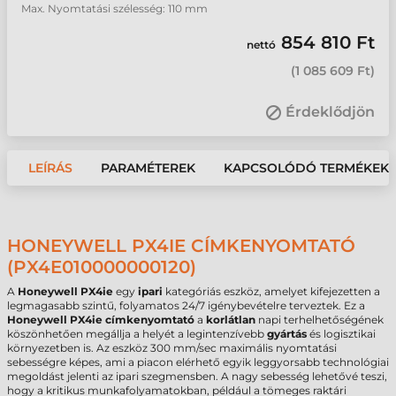
Max. Nyomtatási szélesség: 110 mm
854 810 Ft
nettó
(
1 085 609 Ft
)
Érdeklődjön
LEÍRÁS
PARAMÉTEREK
KAPCSOLÓDÓ TERMÉKEK
HONEYWELL PX4IE CÍMKENYOMTATÓ
(PX4E010000000120)
A
Honeywell PX4ie
egy
ipari
kategóriás eszköz, amelyet kifejezetten a
legmagasabb szintű, folyamatos 24/7 igénybevételre terveztek. Ez a
Honeywell PX4ie címkenyomtató
a
korlátlan
napi terhelhetőségének
köszönhetően megállja a helyét a legintenzívebb
gyártás
és logisztikai
környezetben is. Az eszköz 300 mm/sec maximális nyomtatási
sebességre képes, ami a piacon elérhető egyik leggyorsabb technológiai
megoldást jelenti az ipari szegmensben. A nagy sebesség lehetővé teszi,
hogy a kritikus munkafolyamatokban, például a tömeges raktári