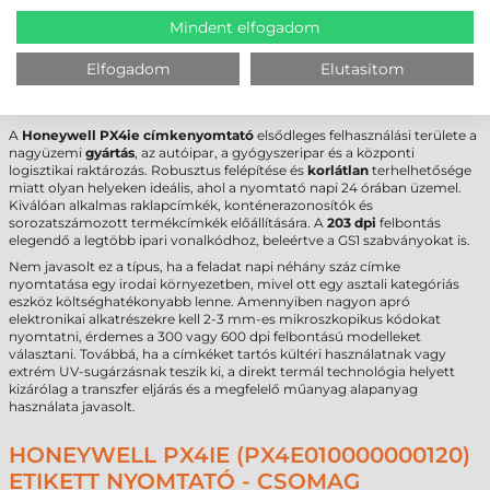
Interfész
USB
,
RS232
,
Ethernet
Mindent elfogadom
Garancia
12 hónap
(készülék),
6 hónap
(fej)
Elfogadom
Elutasítom
FELHASZNÁLÁSI TERÜLETEK ÉS „MIKOR
NEM EZ A MEGFELELŐ VÁLASZTÁS?”
A
Honeywell PX4ie címkenyomtató
elsődleges felhasználási területe a
nagyüzemi
gyártás
, az autóipar, a gyógyszeripar és a központi
logisztikai raktározás. Robusztus felépítése és
korlátlan
terhelhetősége
miatt olyan helyeken ideális, ahol a nyomtató napi 24 órában üzemel.
Kiválóan alkalmas raklapcímkék, konténerazonosítók és
sorozatszámozott termékcímkék előállítására. A
203 dpi
felbontás
elegendő a legtöbb ipari vonalkódhoz, beleértve a GS1 szabványokat is.
Nem javasolt ez a típus, ha a feladat napi néhány száz címke
nyomtatása egy irodai környezetben, mivel ott egy asztali kategóriás
eszköz költséghatékonyabb lenne. Amennyiben nagyon apró
elektronikai alkatrészekre kell 2-3 mm-es mikroszkopikus kódokat
nyomtatni, érdemes a 300 vagy 600 dpi felbontású modelleket
választani. Továbbá, ha a címkéket tartós kültéri használatnak vagy
extrém UV-sugárzásnak teszik ki, a direkt termál technológia helyett
kizárólag a transzfer eljárás és a megfelelő műanyag alapanyag
használata javasolt.
HONEYWELL PX4IE (PX4E010000000120)
ETIKETT NYOMTATÓ - CSOMAG