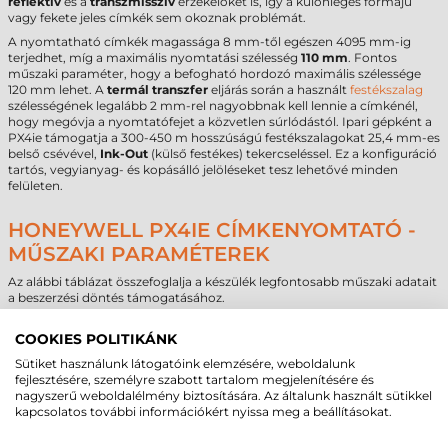
reflektív
és a
transzmisszív
érzékelőket is, így a különleges formájú
vagy fekete jeles címkék sem okoznak problémát.
A nyomtatható címkék magassága 8 mm-től egészen 4095 mm-ig
terjedhet, míg a maximális nyomtatási szélesség
110 mm
. Fontos
műszaki paraméter, hogy a befogható hordozó maximális szélessége
120 mm lehet. A
termál transzfer
eljárás során a használt
festékszalag
szélességének legalább 2 mm-rel nagyobbnak kell lennie a címkénél,
hogy megóvja a nyomtatófejet a közvetlen súrlódástól. Ipari gépként a
PX4ie támogatja a 300-450 m hosszúságú festékszalagokat 25,4 mm-es
belső csévével,
Ink-Out
(külső festékes) tekercseléssel. Ez a konfiguráció
tartós, vegyianyag- és kopásálló jelöléseket tesz lehetővé minden
felületen.
HONEYWELL PX4IE CÍMKENYOMTATÓ -
MŰSZAKI PARAMÉTEREK
Az alábbi táblázat összefoglalja a készülék legfontosabb műszaki adatait
a beszerzési döntés támogatásához.
Paraméter
Adat
COOKIES POLITIKÁNK
Márka
Honeywell
Sütiket használunk látogatóink elemzésére, weboldalunk
Modell
PX4ie
fejlesztésére, személyre szabott tartalom megjelenítésére és
Technológia
termál transzfer
nagyszerű weboldalélmény biztosítására. Az általunk használt sütikkel
Felbontás
203 dpi
kapcsolatos további információkért nyissa meg a beállításokat.
Max. tekercsátmérő
213 mm
Cséveméret
40 mm
/
76 mm