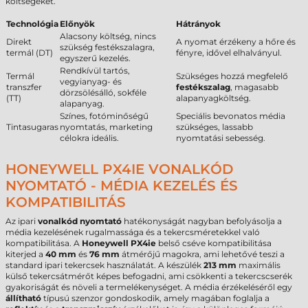
költségeket.
Technológia
Előnyök
Hátrányok
Alacsony költség, nincs
Direkt
A nyomat érzékeny a hőre és
szükség festékszalagra,
termál (DT)
fényre, idővel elhalványul.
egyszerű kezelés.
Rendkívül tartós,
Termál
Szükséges hozzá megfelelő
vegyianyag- és
transzfer
festékszalag
, magasabb
dörzsölésálló, sokféle
(TT)
alapanyagköltség.
alapanyag.
Színes, fotóminőségű
Speciális bevonatos média
Tintasugaras
nyomtatás, marketing
szükséges, lassabb
célokra ideális.
nyomtatási sebesség.
HONEYWELL PX4IE VONALKÓD
NYOMTATÓ - MÉDIA KEZELÉS ÉS
KOMPATIBILITÁS
Az ipari
vonalkód nyomtató
hatékonyságát nagyban befolyásolja a
média kezelésének rugalmassága és a tekercsméretekkel való
kompatibilitása. A
Honeywell PX4ie
belső cséve kompatibilitása
kiterjed a
40 mm
és
76 mm
átmérőjű magokra, ami lehetővé teszi a
standard ipari tekercsek használatát. A készülék
213 mm
maximális
külső tekercsátmérőt képes befogadni, ami csökkenti a tekercscserék
gyakoriságát és növeli a termelékenységet. A média érzékeléséről egy
állítható
típusú szenzor gondoskodik, amely magában foglalja a