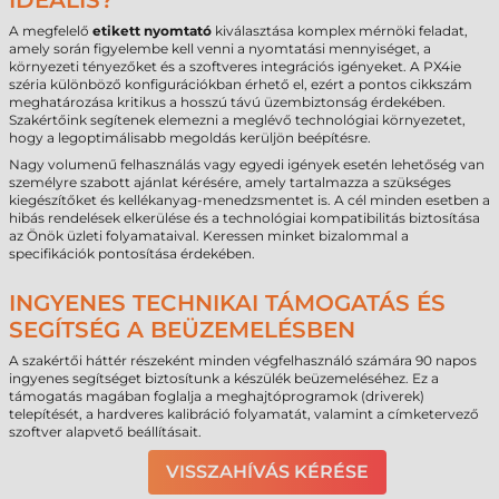
IDEÁLIS?
A megfelelő
etikett nyomtató
kiválasztása komplex mérnöki feladat,
amely során figyelembe kell venni a nyomtatási mennyiséget, a
környezeti tényezőket és a szoftveres integrációs igényeket. A PX4ie
széria különböző konfigurációkban érhető el, ezért a pontos cikkszám
meghatározása kritikus a hosszú távú üzembiztonság érdekében.
Szakértőink segítenek elemezni a meglévő technológiai környezetet,
hogy a legoptimálisabb megoldás kerüljön beépítésre.
Nagy volumenű felhasználás vagy egyedi igények esetén lehetőség van
személyre szabott ajánlat kérésére, amely tartalmazza a szükséges
kiegészítőket és kellékanyag-menedzsmentet is. A cél minden esetben a
hibás rendelések elkerülése és a technológiai kompatibilitás biztosítása
az Önök üzleti folyamataival. Keressen minket bizalommal a
specifikációk pontosítása érdekében.
INGYENES TECHNIKAI TÁMOGATÁS ÉS
SEGÍTSÉG A BEÜZEMELÉSBEN
A szakértői háttér részeként minden végfelhasználó számára 90 napos
ingyenes segítséget biztosítunk a készülék beüzemeléséhez. Ez a
támogatás magában foglalja a meghajtóprogramok (driverek)
telepítését, a hardveres kalibráció folyamatát, valamint a címketervező
szoftver alapvető beállításait.
VISSZAHÍVÁS KÉRÉSE