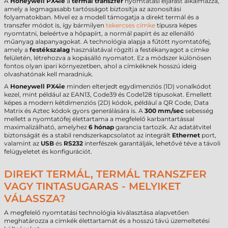
A
Honeywell PX4ie
a
termál transzfer
nyomtatási eljárást alkalmazza,
amely a legmagasabb tartósságot biztosítja az azonosítási
folyamatokban. Mivel ez a modell támogatja a direkt termál és a
transzfer módot is, így bármilyen
tekercses címke
típusra képes
nyomtatni, beleértve a hőpapírt, a normál papírt és az ellenálló
műanyag alapanyagokat. A technológia alapja a fűtött nyomtatófej,
amely a
festékszalag
használatával rögzíti a festékanyagot a címke
felületén, létrehozva a kopásálló nyomatot. Ez a módszer különösen
fontos olyan ipari környezetben, ahol a címkéknek hosszú ideig
olvashatónak kell maradniuk.
A
Honeywell PX4ie
minden elterjedt egydimenziós (1D) vonalkódot
kezel, mint például az EAN13, Code39 és Code128 típusokat. Emellett
képes a modern kétdimenziós (2D) kódok, például a QR Code, Data
Matrix és Aztec kódok gyors generálására is. A
300 mm/sec
sebesség
mellett a nyomtatófej élettartama a megfelelő karbantartással
maximalizálható, amelyhez
6 hónap
garancia tartozik. Az adatátvitel
biztonságát és a stabil rendszerkapcsolatot az integrált
Ethernet
port,
valamint az
USB
és
RS232
interfészek garantálják, lehetővé téve a távoli
felügyeletet és konfigurációt.
DIREKT TERMÁL, TERMÁL TRANSZFER
VAGY TINTASUGARAS - MELYIKET
VÁLASSZA?
A megfelelő nyomtatási technológia kiválasztása alapvetően
meghatározza a címkék élettartamát és a hosszú távú üzemeltetési