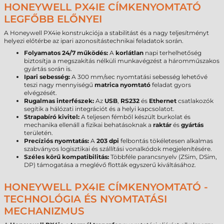
HONEYWELL PX4IE CÍMKENYOMTATÓ
LEGFŐBB ELŐNYEI
A Honeywell PX4ie konstrukciója a stabilitást és a nagy teljesítményt
helyezi előtérbe az ipari azonosítástechnikai feladatok során.
Folyamatos 24/7 működés:
A
korlátlan
napi terhelhetőség
biztosítja a megszakítás nélküli munkavégzést a háromműszakos
gyártás során is.
Ipari sebesség:
A 300 mm/sec nyomtatási sebesség lehetővé
teszi nagy mennyiségű
matrica nyomtató
feladat gyors
elvégzését.
Rugalmas interfészek:
Az
USB
,
RS232
és
Ethernet
csatlakozók
segítik a hálózati integrációt és a helyi kapcsolatot.
Strapabíró kivitel:
A teljesen fémből készült burkolat és
mechanika ellenáll a fizikai behatásoknak a
raktár
és
gyártás
területén.
Precíziós nyomtatás:
A
203 dpi
felbontás tökéletesen alkalmas
szabványos logisztikai és szállítási vonalkódok megjelenítésére.
Széles körű kompatibilitás:
Többféle parancsnyelv (ZSim, DSim,
DP) támogatása a meglévő flották egyszerű kiváltásához.
HONEYWELL PX4IE CÍMKENYOMTATÓ -
TECHNOLÓGIA ÉS NYOMTATÁSI
MECHANIZMUS