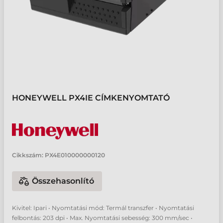
HONEYWELL PX4IE CÍMKENYOMTATÓ
Cikkszám:
PX4E010000000120
Összehasonlító
Kivitel: Ipari • Nyomtatási mód: Termál transzfer • Nyomtatási
felbontás: 203 dpi • Max. Nyomtatási sebesség: 300 mm/sec •