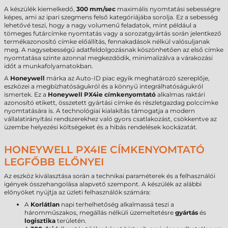
A készülék kiemelkedő,
300 mm/sec
maximális nyomtatási sebességre
képes, ami az ipari szegmens felső kategóriájába sorolja. Ez a sebesség
lehetővé teszi, hogy a nagy volumenű feladatok, mint például a
tömeges futárcímke nyomtatás vagy a sorozatgyártás során jelentkező
termékazonosító címke előállítás, fennakadások nélkül valósuljanak
meg. A nagysebességű adatfeldolgozásnak köszönhetően az első címke
nyomtatása szinte azonnal megkezdődik, minimalizálva a várakozási
időt a munkafolyamatokban.
A
Honeywell
márka az Auto-ID piac egyik meghatározó szereplője,
eszközei a megbízhatóságukról és a könnyű integrálhatóságukról
ismertek. Ez a
Honeywell PX4ie címkenyomtató
alkalmas raktári
azonosító etikett, összetett gyártási címke és részletgazdag polccímke
nyomtatására is. A technológiai kialakítás támogatja a modern
vállalatirányítási rendszerekhez való gyors csatlakozást, csökkentve az
üzembe helyezési költségeket és a hibás rendelések kockázatát.
HONEYWELL PX4IE CÍMKENYOMTATÓ
LEGFŐBB ELŐNYEI
Az eszköz kiválasztása során a technikai paraméterek és a felhasználói
igények összehangolása alapvető szempont. A készülék az alábbi
előnyöket nyújtja az üzleti felhasználók számára:
A
Korlátlan
napi terhelhetőség alkalmassá teszi a
háromműszakos, megállás nélküli üzemeltetésre
gyártás
és
logisztika
területén.