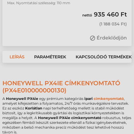
Max. Nyomtatási szélesség: 110 mm
935 460 Ft
nettó
(
1 188 034 Ft
)
Érdeklődjön
LEÍRÁS
PARAMÉTEREK
KAPCSOLÓDÓ TERMÉKEK
HONEYWELL PX4IE CÍMKENYOMTATÓ
(PX4E010000000130)
A
Honeywell PX4ie
egy prémium kategóriás
ipari
címkenyomtató
,
amelyet kifejezetten a folyamatos, 24/7 órás munkavégzésre terveztek.
Ez az eszköz
Korlátlan
napi terhelhetőség mellett is stabil működést
biztosít, így a legkritikusabb gyártási és logisztikai környezetekben is
megállja a helyét. A
Honeywell PX4ie címkenyomtató
robusztus, teljes
egészében fémből készült szerkezete ellenáll a fizikai igénybevételnek,
miközben a belső mechanika precíz működést tesz lehetővé hosszú
távon is.