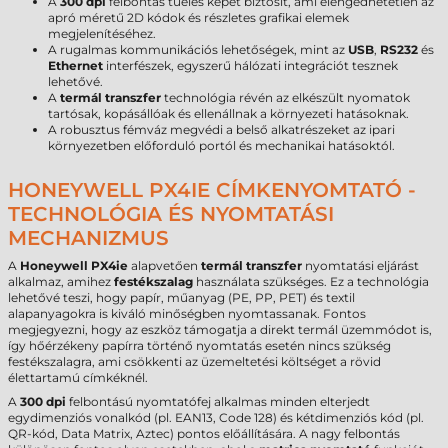
A
300 dpi
felbontás tűéles képet biztosít, ami elengedhetetlen az
apró méretű 2D kódok és részletes grafikai elemek
megjelenítéséhez.
A rugalmas kommunikációs lehetőségek, mint az
USB
,
RS232
és
Ethernet
interfészek, egyszerű hálózati integrációt tesznek
lehetővé.
A
termál transzfer
technológia révén az elkészült nyomatok
tartósak, kopásállóak és ellenállnak a környezeti hatásoknak.
A robusztus fémváz megvédi a belső alkatrészeket az ipari
környezetben előforduló portól és mechanikai hatásoktól.
HONEYWELL PX4IE CÍMKENYOMTATÓ -
TECHNOLÓGIA ÉS NYOMTATÁSI
MECHANIZMUS
A
Honeywell PX4ie
alapvetően
termál transzfer
nyomtatási eljárást
alkalmaz, amihez
festékszalag
használata szükséges. Ez a technológia
lehetővé teszi, hogy papír, műanyag (PE, PP, PET) és textil
alapanyagokra is kiváló minőségben nyomtassanak. Fontos
megjegyezni, hogy az eszköz támogatja a direkt termál üzemmódot is,
így hőérzékeny papírra történő nyomtatás esetén nincs szükség
festékszalagra, ami csökkenti az üzemeltetési költséget a rövid
élettartamú címkéknél.
A
300 dpi
felbontású nyomtatófej alkalmas minden elterjedt
egydimenziós vonalkód (pl. EAN13, Code 128) és kétdimenziós kód (pl.
QR-kód, Data Matrix, Aztec) pontos előállítására. A nagy felbontás