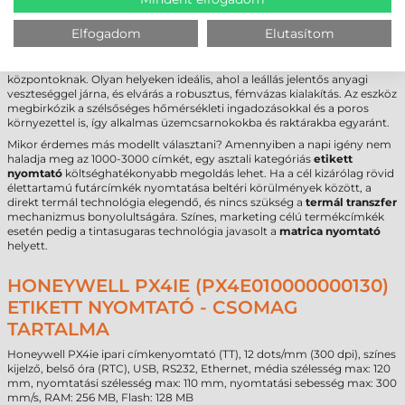
FELHASZNÁLÁSI TERÜLETEK ÉS „MIKOR
NEM EZ A MEGFELELŐ VÁLASZTÁS?”
Elfogadom
Elutasítom
A
Honeywell PX4ie címkenyomtató
kiváló választás autóipari
beszállítóknak, elektronikai gyártóknak és nagy forgalmú logisztikai
központoknak. Olyan helyeken ideális, ahol a leállás jelentős anyagi
veszteséggel járna, és elvárás a robusztus, fémvázas kialakítás. Az eszköz
megbirkózik a szélsőséges hőmérsékleti ingadozásokkal és a poros
környezettel is, így alkalmas üzemcsarnokokba és raktárakba egyaránt.
Mikor érdemes más modellt választani? Amennyiben a napi igény nem
haladja meg az 1000-3000 címkét, egy asztali kategóriás
etikett
nyomtató
költséghatékonyabb megoldás lehet. Ha a cél kizárólag rövid
élettartamú futárcímkék nyomtatása beltéri körülmények között, a
direkt termál technológia elegendő, és nincs szükség a
termál transzfer
mechanizmus bonyolultságára. Színes, marketing célú termékcímkék
esetén pedig a tintasugaras technológia javasolt a
matrica nyomtató
helyett.
HONEYWELL PX4IE (PX4E010000000130)
ETIKETT NYOMTATÓ - CSOMAG
TARTALMA
Honeywell PX4ie ipari címkenyomtató (TT), 12 dots/mm (300 dpi), színes
kijelző, belső óra (RTC), USB, RS232, Ethernet, média szélesség max: 120
mm, nyomtatási szélesség max: 110 mm, nyomtatási sebesség max: 300
mm/s, RAM: 256 MB, Flash: 128 MB