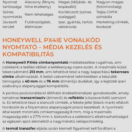
Nyomat
Alacsony (fényre,
Magas (időjárás- és
Nagyon magas
tartóssága
hőre érzékeny)
kopásálló)
(fotóminőség)
Színes
Korlátozott (színes
Teljes CMYK
Nem lehetséges
nyomtatás
szalaggal)
színskála
Javasolt
Futárszolgálat,
Ipar, gyártás, tartós
Marketing címkék,
terület
élelmiszer
raktározás
borászat
HONEYWELL PX4IE VONALKÓD
NYOMTATÓ - MÉDIA KEZELÉS ÉS
KOMPATIBILITÁS
A
Honeywell PX4ie címkenyomtató
médiakezelése rugalmas, ami
csökkenti a leállási időket a kellékanyag-csere során. A maximális külső
tekercsátmérő
213 mm
, ami lehetővé teszi a nagy kapacitású
tekercses
címke
alkalmazását. A belső cséveméret tekintetében a készülék
támogatja a
40 mm
és a
76 mm
átmérőjű dudákat, így a legtöbb ipari
szabványú alapanyaggal kompatibilis.
A pontos pozicionálásról állítható érzékelőrendszer gondoskodik, amely
tartalmaz
transzmisszív
(átmenő) és
reflektív
(visszaverődő) szenzort
is. Ez lehetővé teszi a stancolt címkék, a fekete jellel (black mark) ellátott
hordozók és a folyamatos alapanyagok precíz kezelését. A nyomtató
által kezelt minimális címkemagasság 8 mm, míg a maximális
magasság eléri a 2775 mm-t, biztosítva a széleskörű alkalmazhatóságot
az egészen apró elemektől a nagyméretű raklapcímkékig.
A
termál transzfer
eljárás során kiemelt figyelmet kell fordítani a