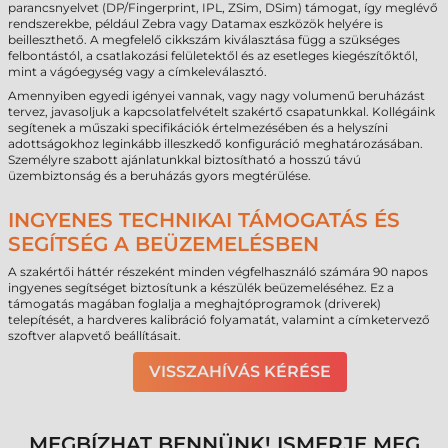
parancsnyelvet (DP/Fingerprint, IPL, ZSim, DSim) támogat, így meglévő
rendszerekbe, például Zebra vagy Datamax eszközök helyére is
beilleszthető. A megfelelő cikkszám kiválasztása függ a szükséges
felbontástól, a csatlakozási felületektől és az esetleges kiegészítőktől,
mint a vágóegység vagy a címkeleválasztó.
Amennyiben egyedi igényei vannak, vagy nagy volumenű beruházást
tervez, javasoljuk a kapcsolatfelvételt szakértő csapatunkkal. Kollégáink
segítenek a műszaki specifikációk értelmezésében és a helyszíni
adottságokhoz leginkább illeszkedő konfiguráció meghatározásában.
Személyre szabott ajánlatunkkal biztosítható a hosszú távú
üzembiztonság és a beruházás gyors megtérülése.
INGYENES TECHNIKAI TÁMOGATÁS ÉS
SEGÍTSÉG A BEÜZEMELÉSBEN
A szakértői háttér részeként minden végfelhasználó számára 90 napos
ingyenes segítséget biztosítunk a készülék beüzemeléséhez. Ez a
támogatás magában foglalja a meghajtóprogramok (driverek)
telepítését, a hardveres kalibráció folyamatát, valamint a címketervező
szoftver alapvető beállításait.
VISSZAHÍVÁS KÉRÉSE
MEGBÍZHAT BENNÜNK! ISMERJE MEG