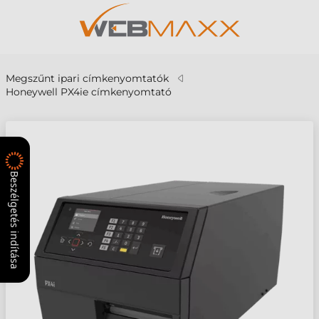
Megszűnt ipari címkenyomtatók
Honeywell PX4ie címkenyomtató
Beszélgetés indítása