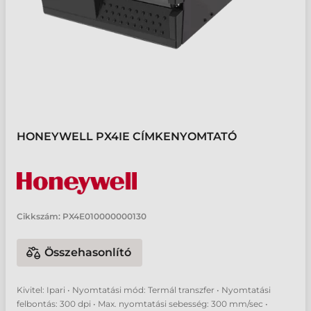
HONEYWELL PX4IE CÍMKENYOMTATÓ
Cikkszám:
PX4E010000000130
Összehasonlító
Kivitel: Ipari • Nyomtatási mód: Termál transzfer • Nyomtatási
felbontás: 300 dpi • Max. nyomtatási sebesség: 300 mm/sec •