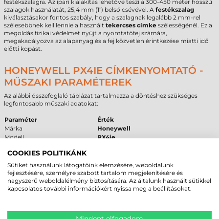
festékszalagra. Az ipari kialakítás lehetővé teszi a 300-450 méter hosszú
szalagok használatát, 25,4 mm (1") belső csévével. A
festékszalag
kiválasztásakor fontos szabály, hogy a szalagnak legalább 2 mm-rel
szélesebbnek kell lennie a használt
tekercses címke
szélességénél. Ez a
megoldás fizikai védelmet nyújt a nyomtatófej számára,
megakadályozva az alapanyag és a fej közvetlen érintkezése miatti idő
előtti kopást.
HONEYWELL PX4IE CÍMKENYOMTATÓ -
MŰSZAKI PARAMÉTEREK
Az alábbi összefoglaló táblázat tartalmazza a döntéshez szükséges
legfontosabb műszaki adatokat:
Paraméter
Érték
Márka
Honeywell
Modell
PX4ie
Technológia
termál transzfer
/ direkt termál
COOKIES POLITIKÁNK
Felbontás
300 dpi
Max. nyomtatási szélesség
110
mm
Sütiket használunk látogatóink elemzésére, weboldalunk
Max. tekercsátmérő
213 mm
fejlesztésére, személyre szabott tartalom megjelenítésére és
nagyszerű weboldalélmény biztosítására. Az általunk használt sütikkel
Cséveméret
40 mm
/
76 mm
kapcsolatos további információkért nyissa meg a beállításokat.
Interfész
USB
,
RS232
,
Ethernet
Garancia
12
hónap (készülék) /
6
hónap (fej)
Mindent elfogadom