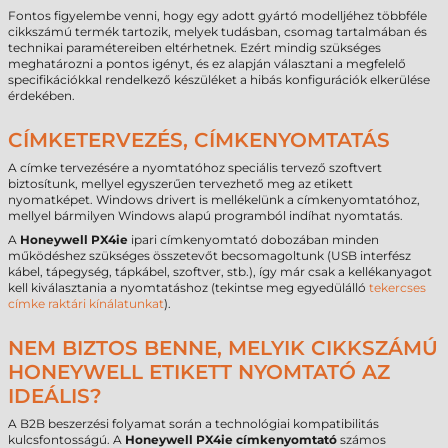
Fontos figyelembe venni, hogy egy adott gyártó modelljéhez többféle
cikkszámú termék tartozik, melyek tudásban, csomag tartalmában és
technikai paramétereiben eltérhetnek. Ezért mindig szükséges
meghatározni a pontos igényt, és ez alapján választani a megfelelő
specifikációkkal rendelkező készüléket a hibás konfigurációk elkerülése
érdekében.
CÍMKETERVEZÉS, CÍMKENYOMTATÁS
A címke tervezésére a nyomtatóhoz speciális tervező szoftvert
biztosítunk, mellyel egyszerűen tervezhető meg az etikett
nyomatképet. Windows drivert is mellékelünk a címkenyomtatóhoz,
mellyel bármilyen Windows alapú programból indíhat nyomtatás.
A
Honeywell PX4ie
ipari címkenyomtató dobozában minden
működéshez szükséges összetevőt becsomagoltunk (USB interfész
kábel, tápegység, tápkábel, szoftver, stb.), így már csak a kellékanyagot
kell kiválasztania a nyomtatáshoz (tekintse meg egyedülálló
tekercses
címke raktári kínálatunkat
).
NEM BIZTOS BENNE, MELYIK CIKKSZÁMÚ
HONEYWELL ETIKETT NYOMTATÓ AZ
IDEÁLIS?
A B2B beszerzési folyamat során a technológiai kompatibilitás
kulcsfontosságú. A
Honeywell PX4ie címkenyomtató
számos