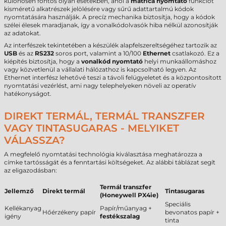
különösen fontos olyan esetekben, ahol a
matrica nyomtató
funkciót
kisméretű alkatrészek jelölésére vagy sűrű adattartalmú kódok
nyomtatására használják. A precíz mechanika biztosítja, hogy a kódok
szélei élesek maradjanak, így a vonalkódolvasók hiba nélkül azonosítják
az adatokat.
Az interfészek tekintetében a készülék alapfelszereltségéhez tartozik az
USB
és az
RS232
soros port, valamint a 10/100
Ethernet
csatlakozó. Ez a
kiépítés biztosítja, hogy a
vonalkód nyomtató
helyi munkaállomáshoz
vagy közvetlenül a vállalati hálózathoz is kapcsolható legyen. Az
Ethernet interfész lehetővé teszi a távoli felügyeletet és a központosított
nyomtatási vezérlést, ami nagy telephelyeken növeli az operatív
hatékonyságot.
DIREKT TERMÁL, TERMÁL TRANSZFER
VAGY TINTASUGARAS - MELYIKET
VÁLASSZA?
A megfelelő nyomtatási technológia kiválasztása meghatározza a
címke tartósságát és a fenntartási költségeket. Az alábbi táblázat segít
az eligazodásban:
Termál transzfer
Jellemző
Direkt termál
Tintasugaras
(Honeywell PX4ie)
Speciális
Kellékanyag
Papír/műanyag +
Hőérzékeny papír
bevonatos papír +
igény
festékszalag
tinta