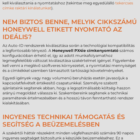
kell kiválasztania a nyomtatáshoz (tekintse meg egyedülálló
tekercses
címke raktári kínálatunkat
).
NEM BIZTOS BENNE, MELYIK CIKKSZÁMÚ
HONEYWELL ETIKETT NYOMTATÓ AZ
IDEÁLIS?
Az Auto-ID rendszerek kiválasztása során a technológiai kompatibilitás
a legfontosabb tényező. A
Honeywell PX4ie címkenyomtató
számos
konfigurációban érhető el, így az adott munkafolyamathoz
legmegfelelőbb változat kiválasztása szakértelmet igényel. Figyelembe
kell venni a meglévő szoftveres környezetet, a nyomtatási mennyiséget
és a címkékkel szemben támasztott tartóssági követelményeket.
Egyedi igények vagy nagy volumenű beruházás esetén javasoljuk a
kapcsolatfelvételt értékesítő csapatunkkal. Személyre szabott
ajánlataink segítenek abban, hogy a legoptimálisabb költség-haszon
arányú megoldást válassza ki. Szakembereink segítenek a technikai
paraméterek értelmezésében és a hosszú távon fenntartható rendszer
kialakításában.
INGYENES TECHNIKAI TÁMOGATÁS ÉS
SEGÍTSÉG A BEÜZEMELÉSBEN
A szakértői háttér részeként minden végfelhasználó számára 90 napos
ingyenes segítséget biztosítunk a készülék beüzemeléséhez. Ez a