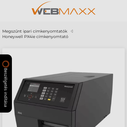
Megszűnt ipari címkenyomtatók
Honeywell PX4ie címkenyomtató
Beszélgetés indítása