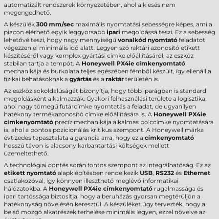
automatizált rendszerek környezetében, ahol a kiesés nem
megengedhető.
A készülék
300 mm/sec
maximális nyomtatási sebességre képes, ami a
piacon elérhető egyik leggyorsabb
ipari
megoldássá teszi. Ez a sebesség
lehetővé teszi, hogy nagy mennyiségű
vonalkód nyomtató
feladatot
végezzen el minimális idő alatt. Legyen szó raktári azonosító etikett
készítéséről vagy komplex gyártási címke előállításáról, az eszköz
stabilan tartja a tempót. A
Honeywell PX4ie címkenyomtató
mechanikája és burkolata teljes egészében fémből készült, így ellenáll a
fizikai behatásoknak a
gyártás
és a
raktár
területén is.
Az eszköz sokoldalúságát bizonyítja, hogy több iparágban is standard
megoldásként alkalmazzák. Gyakori felhasználási területe a logisztika,
ahol nagy tömegű futárcímke nyomtatás a feladat, de ugyanilyen
hatékony termékazonosító címke előállítására is. A
Honeywell PX4ie
címkenyomtató
precíz mechanikája alkalmas polccímke nyomtatására
is, ahol a pontos pozicionálás kritikus szempont. A Honeywell márka
évtizedes tapasztalata a garancia arra, hogy ez a
címkenyomtató
hosszú távon is alacsony karbantartási költségek mellett
üzemeltethető.
A technológiai döntés során fontos szempont az integrálhatóság. Ez az
etikett nyomtató
alapkiépítésben rendelkezik
USB
,
RS232
és
Ethernet
csatlakozóval, így könnyen illeszthető meglévő informatikai
hálózatokba. A
Honeywell PX4ie címkenyomtató
rugalmassága és
ipari tartóssága biztosítja, hogy a beruházás gyorsan megtérüljön a
hatékonyság növelésén keresztül. A készüléket úgy tervezték, hogy a
belső mozgó alkatrészek terhelése minimális legyen, ezzel növelve az