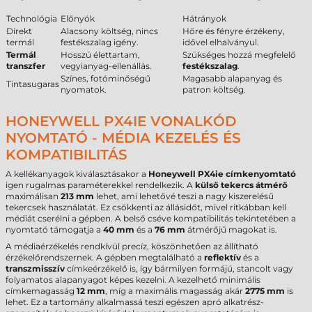
Technológia
Előnyök
Hátrányok
Direkt
Alacsony költség, nincs
Hőre és fényre érzékeny,
termál
festékszalag igény.
idővel elhalványul.
Termál
Hosszú élettartam,
Szükséges hozzá megfelelő
transzfer
vegyianyag-ellenállás.
festékszalag
.
Színes, fotóminőségű
Magasabb alapanyag és
Tintasugaras
nyomatok.
patron költség.
HONEYWELL PX4IE VONALKÓD
NYOMTATÓ - MÉDIA KEZELÉS ÉS
KOMPATIBILITÁS
A kellékanyagok kiválasztásakor a
Honeywell PX4ie címkenyomtató
igen rugalmas paraméterekkel rendelkezik. A
külső tekercs átmérő
maximálisan
213 mm
lehet, ami lehetővé teszi a nagy kiszerelésű
tekercsek használatát. Ez csökkenti az állásidőt, mivel ritkábban kell
médiát cserélni a gépben. A belső cséve kompatibilitás tekintetében a
nyomtató támogatja a
40 mm
és a
76 mm
átmérőjű magokat is.
A médiaérzékelés rendkívül precíz, köszönhetően az állítható
érzékelőrendszernek. A gépben megtalálható a
reflektív
és a
transzmisszív
címkeérzékelő is, így bármilyen formájú, stancolt vagy
folyamatos alapanyagot képes kezelni. A kezelhető minimális
címkemagasság
12 mm
, míg a maximális magasság akár
2775 mm
is
lehet. Ez a tartomány alkalmassá teszi egészen apró alkatrész-