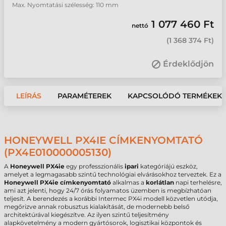
Max. Nyomtatási szélesség: 110 mm
1 077 460 Ft
nettó
(
1 368 374 Ft
)
Érdeklődjön
LEÍRÁS
PARAMÉTEREK
KAPCSOLÓDÓ TERMÉKEK
HONEYWELL PX4IE CÍMKENYOMTATÓ
(PX4E010000005130)
A
Honeywell PX4ie
egy professzionális
ipari
kategóriájú eszköz,
amelyet a legmagasabb szintű technológiai elvárásokhoz terveztek. Ez a
Honeywell PX4ie címkenyomtató
alkalmas a
korlátlan
napi terhelésre,
ami azt jelenti, hogy 24/7 órás folyamatos üzemben is megbízhatóan
teljesít. A berendezés a korábbi Intermec PX4i modell közvetlen utódja,
megőrizve annak robusztus kialakítását, de modernebb belső
architektúrával kiegészítve. Az ilyen szintű teljesítmény
alapkövetelmény a modern gyártósorok, logisztikai központok és