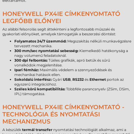
élettartamot.
HONEYWELL PX4IE CÍMKENYOMTATÓ
LEGFŐBB ELŐNYEI
Az alábbi felsorolás segít áttekinteni a legfontosabb műszaki és
gyakorlati előnyöket, amelyek támogatják a beszerzési döntést:
Folyamatos 24/7 üzemmód:
Megszakítás nélküli munkavégzésre
tervezett mechanika.
300 mm/sec nyomtatási sebesség:
Kiemelkedő hatékonyság a
nagy volumenű feladatoknál.
300 dpi felbontás:
Tűéles grafikák, apró betűk és sűrű
vonalkódok megjelenítése.
Ipari fémház:
Maximális védelem a szennyeződések és
mechanikai hatások ellen.
Sokoldalú interfész:
Gyári
USB
,
RS232
és
Ethernet
portok az
egyszerű integrációhoz.
Széles körű kompatibilitás:
Többféle parancsnyelv (ZSim, DSim,
IPL) támogatása.
HONEYWELL PX4IE CÍMKENYOMTATÓ -
TECHNOLÓGIA ÉS NYOMTATÁSI
MECHANIZMUS
A készülék
termál transzfer
nyomtatási technológiát alkalmaz, ami a