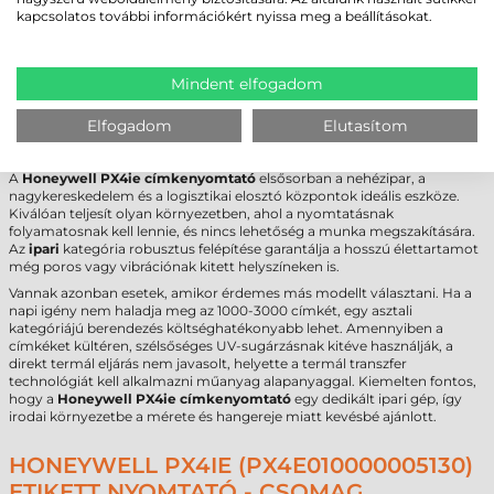
Felbontás
300 dpi
kapcsolatos további információkért nyissa meg a beállításokat.
Max. tekercsátmérő
213 mm
Interfész
USB
,
RS232
,
Ethernet
Garancia
12 hónap
Mindent elfogadom
FELHASZNÁLÁSI TERÜLETEK ÉS „MIKOR
Elfogadom
Elutasítom
NEM EZ A MEGFELELŐ VÁLASZTÁS?”
A
Honeywell PX4ie címkenyomtató
elsősorban a nehézipar, a
nagykereskedelem és a logisztikai elosztó központok ideális eszköze.
Kiválóan teljesít olyan környezetben, ahol a nyomtatásnak
folyamatosnak kell lennie, és nincs lehetőség a munka megszakítására.
Az
ipari
kategória robusztus felépítése garantálja a hosszú élettartamot
még poros vagy vibrációnak kitett helyszíneken is.
Vannak azonban esetek, amikor érdemes más modellt választani. Ha a
napi igény nem haladja meg az 1000-3000 címkét, egy asztali
kategóriájú berendezés költséghatékonyabb lehet. Amennyiben a
címkéket kültéren, szélsőséges UV-sugárzásnak kitéve használják, a
direkt termál eljárás nem javasolt, helyette a termál transzfer
technológiát kell alkalmazni műanyag alapanyaggal. Kiemelten fontos,
hogy a
Honeywell PX4ie címkenyomtató
egy dedikált ipari gép, így
irodai környezetbe a mérete és hangereje miatt kevésbé ajánlott.
HONEYWELL PX4IE (PX4E010000005130)
ETIKETT NYOMTATÓ - CSOMAG