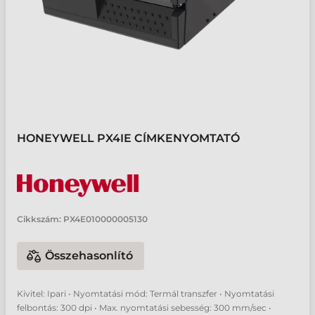
HONEYWELL PX4IE CÍMKENYOMTATÓ
Cikkszám:
PX4E010000005130
Összehasonlító
Kivitel: Ipari • Nyomtatási mód: Termál transzfer • Nyomtatási
felbontás: 300 dpi • Max. nyomtatási sebesség: 300 mm/sec •