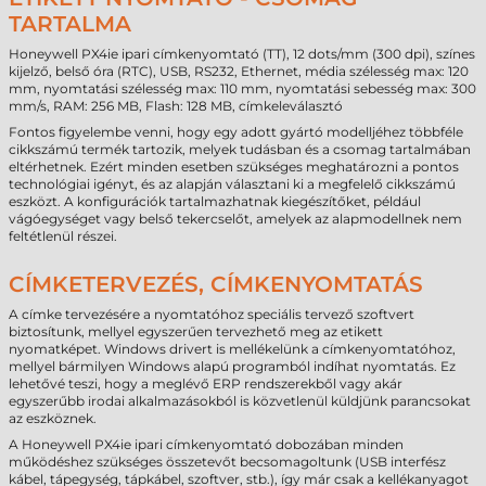
TARTALMA
Honeywell PX4ie ipari címkenyomtató (TT), 12 dots/mm (300 dpi), színes
kijelző, belső óra (RTC), USB, RS232, Ethernet, média szélesség max: 120
mm, nyomtatási szélesség max: 110 mm, nyomtatási sebesség max: 300
mm/s, RAM: 256 MB, Flash: 128 MB, címkeleválasztó
Fontos figyelembe venni, hogy egy adott gyártó modelljéhez többféle
cikkszámú termék tartozik, melyek tudásban és a csomag tartalmában
eltérhetnek. Ezért minden esetben szükséges meghatározni a pontos
technológiai igényt, és az alapján választani ki a megfelelő cikkszámú
eszközt. A konfigurációk tartalmazhatnak kiegészítőket, például
vágóegységet vagy belső tekercselőt, amelyek az alapmodellnek nem
feltétlenül részei.
CÍMKETERVEZÉS, CÍMKENYOMTATÁS
A címke tervezésére a nyomtatóhoz speciális tervező szoftvert
biztosítunk, mellyel egyszerűen tervezhető meg az etikett
nyomatképet. Windows drivert is mellékelünk a címkenyomtatóhoz,
mellyel bármilyen Windows alapú programból indíhat nyomtatás. Ez
lehetővé teszi, hogy a meglévő ERP rendszerekből vagy akár
egyszerűbb irodai alkalmazásokból is közvetlenül küldjünk parancsokat
az eszköznek.
A Honeywell PX4ie ipari címkenyomtató dobozában minden
működéshez szükséges összetevőt becsomagoltunk (USB interfész
kábel, tápegység, tápkábel, szoftver, stb.), így már csak a kellékanyagot