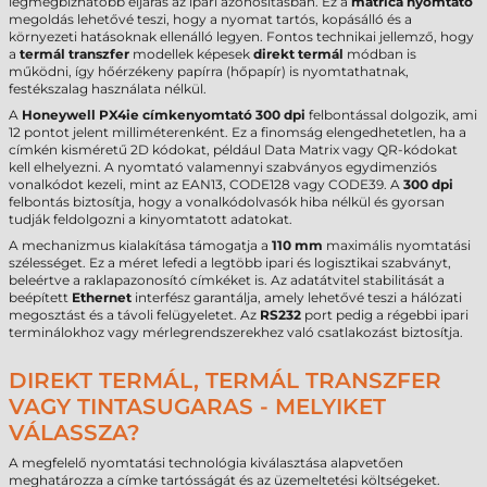
legmegbízhatóbb eljárás az ipari azonosításban. Ez a
matrica nyomtató
megoldás lehetővé teszi, hogy a nyomat tartós, kopásálló és a
környezeti hatásoknak ellenálló legyen. Fontos technikai jellemző, hogy
a
termál transzfer
modellek képesek
direkt termál
módban is
működni, így hőérzékeny papírra (hőpapír) is nyomtathatnak,
festékszalag használata nélkül.
A
Honeywell PX4ie címkenyomtató
300 dpi
felbontással dolgozik, ami
12 pontot jelent milliméterenként. Ez a finomság elengedhetetlen, ha a
címkén kisméretű 2D kódokat, például Data Matrix vagy QR-kódokat
kell elhelyezni. A nyomtató valamennyi szabványos egydimenziós
vonalkódot kezeli, mint az EAN13, CODE128 vagy CODE39. A
300 dpi
felbontás biztosítja, hogy a vonalkódolvasók hiba nélkül és gyorsan
tudják feldolgozni a kinyomtatott adatokat.
A mechanizmus kialakítása támogatja a
110 mm
maximális nyomtatási
szélességet. Ez a méret lefedi a legtöbb ipari és logisztikai szabványt,
beleértve a raklapazonosító címkéket is. Az adatátvitel stabilitását a
beépített
Ethernet
interfész garantálja, amely lehetővé teszi a hálózati
megosztást és a távoli felügyeletet. Az
RS232
port pedig a régebbi ipari
terminálokhoz vagy mérlegrendszerekhez való csatlakozást biztosítja.
DIREKT TERMÁL, TERMÁL TRANSZFER
VAGY TINTASUGARAS - MELYIKET
VÁLASSZA?
A megfelelő nyomtatási technológia kiválasztása alapvetően
meghatározza a címke tartósságát és az üzemeltetési költségeket.