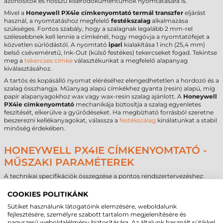
azonosítók és hosszú kísérődokumentumok nyomtatására is.
Mivel a
Honeywell PX4ie címkenyomtató
termál transzfer
eljárást
használ, a nyomtatáshoz megfelelő
festékszalag
alkalmazása
szükséges. Fontos szabály, hogy a szalagnak legalább 2 mm-rel
szélesebbnek kell lennie a címkénél, hogy megóvja a nyomtatófejet a
közvetlen súrlódástól. A nyomtató
ipari
kialakítása 1 inch (25,4 mm)
belső cséveméretű, Ink-Out (külső festékes) tekercseket fogad. Tekintse
meg a
tekercses címke
választékunkat a megfelelő alapanyag
kiválasztásához.
A tartós és kopásálló nyomat eléréséhez elengedhetetlen a hordozó és a
szalag összhangja. Műanyag alapú címkékhez gyanta (resin) alapú, míg
papír alapanyagokhoz wax vagy wax-resin szalag ajánlott. A
Honeywell
PX4ie címkenyomtató
mechanikája biztosítja a szalag egyenletes
feszítését, elkerülve a gyűrődéseket. Ha megbízható forrásból szeretne
beszerezni kellékanyagokat, válassza a
festékszalag
kínálatunkat a stabil
minőség érdekében.
HONEYWELL PX4IE CÍMKENYOMTATÓ -
MŰSZAKI PARAMÉTEREK
A technikai specifikációk összegzése a pontos rendszertervezéshez:
Paraméter
Adat
COOKIES POLITIKÁNK
Márka
Honeywell
Sütiket használunk látogatóink elemzésére, weboldalunk
Modell
PX4ie
fejlesztésére, személyre szabott tartalom megjelenítésére és
Technológia
Termál transzfer
nagyszerű weboldalélmény biztosítására. Az általunk használt sütikkel