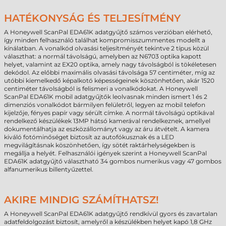
HATÉKONYSÁG ÉS TELJESÍTMÉNY
A Honeywell ScanPal EDA61K adatgyűjtő számos verzióban elérhető,
így minden felhasználó találhat kompromisszummentes modellt a
kínálatban. A vonalkód olvasási teljesítményét tekintve 2 típus közül
választhat: a normál távolságú, amelyben az N6703 optika kapott
helyet, valamint az EX20 optika, amely nagy távolságból is tökéletesen
dekódol. Az előbbi maximális olvasási távolsága 57 centiméter, míg az
utóbbi kiemelkedő képalkotó képességeinek köszönhetően, akár 1520
centiméter távolságból is felismeri a vonalkódokat. A Honeywell
ScanPal EDA61K mobil adatgyűjtők leolvasnak minden ismert 1 és 2
dimenziós vonalkódot bármilyen felületről, legyen az mobil telefon
kijelzője, fényes papír vagy sérült címke. A normál távolságú optikával
rendelkező készülékek 13MP hátsó kamerával rendelkeznek, amellyel
dokumentálhatja az eszközállományt vagy az áru átvételt. A kamera
kiváló fotóminőséget biztosít az autofókusznak és a LED
megvilágításnak köszönhetően, így sötét raktárhelységekben is
megállja a helyét. Felhasználói igények szerint a Honeywell ScanPal
EDA61K adatgyűjtő választható 34 gombos numerikus vagy 47 gombos
alfanumerikus billentyűzettel.
AKIRE MINDIG SZÁMÍTHATSZ!
A Honeywell ScanPal EDA61K adatgyűjtő rendkívül gyors és zavartalan
adatfeldolgozást biztosít, amelyről a készülékben helyet kapó 1,8 GHz