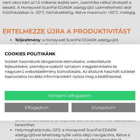
nem okoz kárt az 1,5 méteres leejtés sem, üzemhiba nélkül átvészeli a
leesést. A Honeywell ScanPal EDA61K adatgyűjtő üzemeltethető akár
hűtőházakban is -20°C hőmérsékletig, illetve maximum +50°C melegig.
ÉRTELMEZZE ÚJRA A PRODUKTIVITÁST
Teljesítmény
: a Honeywell ScanPal EDA61K adatgyűjtő
kiemelkedő adatfeldolgozási sebességét a nyolcmagos
Qualcomm 1,8 GHz-es processzor biztosítja. A készülékben 3 GB
COOKIES POLITIKÁNK
RAM és 32 GB Flash memória található, amely opcionálisan
memória kártyával 128 GB-ig bővíthető. A kiemelkedő
Sütiket használunk látogatóink elemzésére, weboldalunk
teljesítményű 7000 mAh cserélhető akkumulátor, a kétféle
fejlesztésére, személyre szabott tartalom megjelenítésére és
billentyűzet (34 gombos numerikus, 47 gombos alfanumerikus)
nagyszerű weboldalélmény biztosítására. Az általunk használt sütikkel
kompromisszummentes választást biztosít.
kapcsolatos további információkért nyissa meg a beállításokat.
Kamera
: modelltől függően elérhető 13 MP-es hátlapi kamera,
amellyel rossz fényviszonyok mellett is kiváló dokumentációt
biztosít.
Robusztusság
: a Honeywell ScanPal EDA61K adatgyűjtő ellenáll
Mindent elfogadom
1,5 méter magasságból való leejtésnek, valamint IP65 szintű
tokozással véd a szálló por és ráfröccsenő víz ellen.
Elfogadom
Elutasítom
Kapcsolat
: az adatgyűjtőjében a legújabb vezeték nélküli
technológiák (Bluetooth; Wi-Fi; 4G/LTE - modelltől függően!)
állnak rendelkezésre, amelyekkel bárhol és bármikor kapcsolatot
teremthet.
Helymeghatározás, GPS: a Honeywell ScanPal EDA61K
adatgyűjtővel lehetőség nyílik valós idejű navigációra, illetve a
szállítás és logisztika keretében az áruátvétel bizonyítását