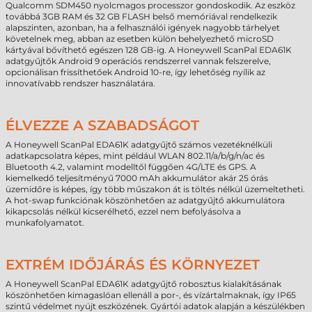
Qualcomm SDM450 nyolcmagos processzor gondoskodik. Az eszköz
továbbá 3GB RAM és 32 GB FLASH belső memóriával rendelkezik
alapszinten, azonban, ha a felhasználói igények nagyobb tárhelyet
követelnek meg, abban az esetben külön behelyezhető microSD
kártyával bővíthető egészen 128 GB-ig. A Honeywell ScanPal EDA61K
adatgyűjtők Android 9 operációs rendszerrel vannak felszerelve,
opcionálisan frissíthetőek Android 10-re, így lehetőség nyílik az
innovatívabb rendszer használatára.
ÉLVEZZE A SZABADSÁGOT
A Honeywell ScanPal EDA61K adatgyűjtő számos vezetéknélküli
adatkapcsolatra képes, mint például WLAN 802.11/a/b/g/n/ac és
Bluetooth 4.2, valamint modelltől függően 4G/LTE és GPS. A
kiemelkedő teljesítményű 7000 mAh akkumulátor akár 25 órás
üzemidőre is képes, így több műszakon át is töltés nélkül üzemeltetheti.
A hot-swap funkciónak köszönhetően az adatgyűjtő akkumulátora
kikapcsolás nélkül kicserélhető, ezzel nem befolyásolva a
munkafolyamatot.
EXTRÉM IDŐJÁRÁS ÉS KÖRNYEZET
A Honeywell ScanPal EDA61K adatgyűjtő robosztus kialakításának
köszönhetően kimagaslóan ellenáll a por-, és vízártalmaknak, így IP65
szintű védelmet nyújt eszközének. Gyártói adatok alapján a készülékben