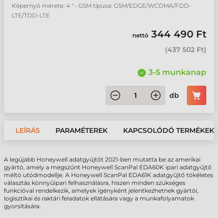
Képernyő mérete: 4 " • GSM típusa: GSM/EDGE/WCDMA/FDD-
LTE/TDD-LTE
344 490 Ft
nettó
(
437 502 Ft
)
3-5 munkanap
db
LEÍRÁS
PARAMÉTEREK
KAPCSOLÓDÓ TERMÉKEK
A legújabb Honeywell adatgyűjtőt 2021-ben mutatta be az amerikai
gyártó, amely a megszűnt Honeywell ScanPal EDA60K ipari adatgyűjtő
méltó utódmodellje. A Honeywell ScanPal EDA61K adatgyűjtő tökéletes
választás könnyűipari felhasználásra, hiszen minden szükséges
funkcióval rendelkezik, amelyek igényként jelentkezhetnek gyártói,
logisztikai és raktári feladatok ellátására vagy a munkafolyamatok
gyorsítására.