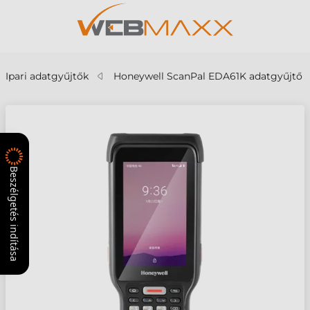
Ipari adatgyűjtők
Honeywell ScanPal EDA61K adatgyűjtő
Beszélgetés indítása