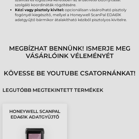
szolgáló koordináták rögzítésére.
Kézi vagy pisztoly kivitel:
opcionálisan vásárolható pisztoly
fogónyél kiegészítő, mellyel a Honeywell ScanPal EDA61K
adatgyűjtő bármikor átalakítható kéziből pisztolyos kivitelre.
MEGBÍZHAT BENNÜNK! ISMERJE MEG
VÁSÁRLÓINK VÉLEMÉNYÉT
KÖVESSE BE YOUTUBE CSATORNÁNKAT!
LEGUTÓBB MEGTEKINTETT TERMÉKEK
HONEYWELL SCANPAL
EDA61K ADATGYŰJTŐ