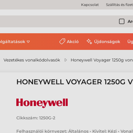
Kapcsolat
Szállítás és fize
Ar
olgáltatások
Akció
Újdonságok
Üg
Vezetékes vonalkódolvasók
Honeywell Voyager 1250g von
HONEYWELL VOYAGER 1250G
Cikkszám:
1250G-2
Felhasználói környezet: Általános • Kivitel: Kézi • Vona