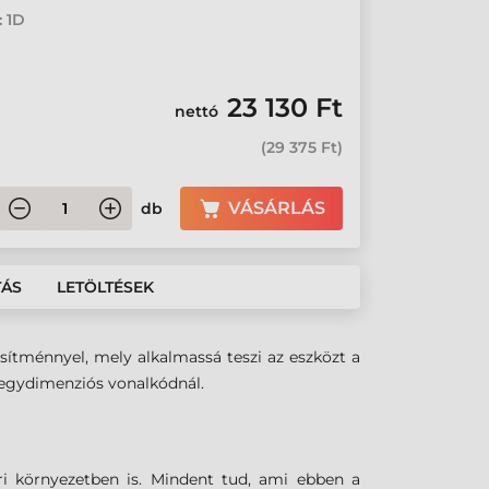
: 1D
23 130 Ft
nettó
(
29 375 Ft
)
VÁSÁRLÁS
db
TÁS
LETÖLTÉSEK
esítménnyel, mely alkalmassá teszi az eszközt a
 egydimenziós vonalkódnál.
ri környezetben is. Mindent tud, ami ebben a