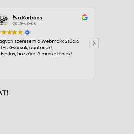
Éva Korbács
A bol
2026-08-03
2026-
agyon szeretem a Webmaxx Stúdió
Gyors precíz
ft-t. Gyorsak, pontosak!
dvarias, hozzáértő munkatársak!
T!