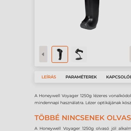
LEÍRÁS
PARAMÉTEREK
KAPCSOLÓ
A Honeywell Voyager 1250g lézeres vonalkódolva
mindennapi használatra. Lézer optikájának kös
TÖBBÉ NINCSENEK OLVA
A Honeywell Voyager 1250g olvasó jól alkalm