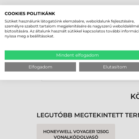
COOKIES POLITIKÁNK
Rucska Dániel
Sütiket használunk látogatóink elemzésére, weboldalunk fejlesztésére,
2026-05-29
személyre szabott tartalom megjelenítésére és nagyszerű weboldalélm
biztosítására. Az általunk használt sütikkel kapcsolatos további informác
nyissa meg a beállításokat.
Mindent elfogadom
Elfogadom
Elutasítom
Rendben volt a rendelésem
Olvass tovább
K
LEGUTÓBB MEGTEKINTETT TE
HONEYWELL VOYAGER 1250G
VONALKÓDOLVASÓ