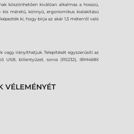
nak köszönhetően kiválóan alkalmas a hosszú,
 kis méretű, könnyű, ergonomikus kialakítású
ezték ki, hogy bírja az akár 1,5 méterről való
gy irányíthatjuk. Telepítését egyszerűsíti az
ető USB, billentyűzet, soros (RS232), IBM468X
K VÉLEMÉNYÉT