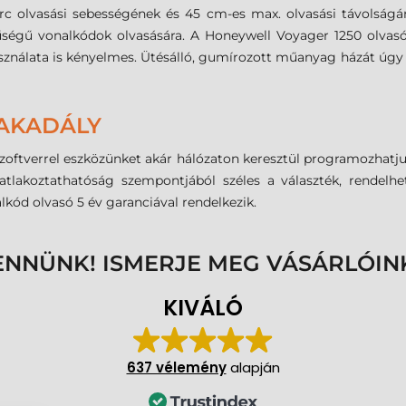
rc olvasási sebességének és 45 cm-es max. olvasási távolságá
ségű vonalkódok olvasására. A Honeywell Voyager 1250 olvasó
nálata is kényelmes. Ütésálló, gumírozott műanyag házát úgy kép
 AKADÁLY
verrel eszközünket akár hálózaton keresztül programozhatjuk va
satlakoztathatóság szempontjából széles a választék, rendelh
lkód olvasó 5 év garanciával rendelkezik.
ENNÜNK! ISMERJE MEG VÁSÁRLÓIN
KIVÁLÓ
637 vélemény
alapján