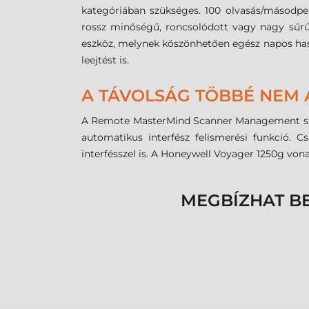
kategóriában szükséges. 100 olvasás/másodpe
rossz minőségű, roncsolódott vagy nagy sűrű
eszköz, melynek köszönhetően egész napos hasz
leejtést is.
A TÁVOLSÁG TÖBBÉ NEM
A Remote MasterMind Scanner Management szoft
automatikus interfész felismerési funkció. C
interfésszel is. A Honeywell Voyager 1250g vona
MEGBÍZHAT B