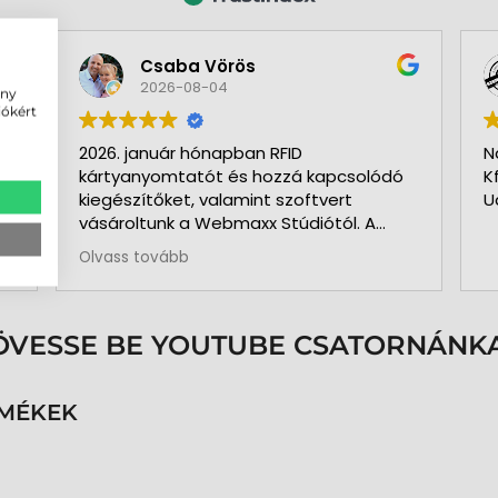
Csaba Vörös
2026-08-04
ény
iókért
2026. január hónapban RFID
N
kártyanyomtatót és hozzá kapcsolódó
K
kiegészítőket, valamint szoftvert
U
vásároltunk a Webmaxx Stúdiótól. A
beszerzés megkezdése előtt segítettek
Olvass tovább
az igényeink szerinti típus
kiválasztásában. Minden rendben és
pontosan zajlott. Kollégájuk
személyesen üzemelte be a nyomtatót
ÖVESSE BE YOUTUBE CSATORNÁNKA
és a hozzá kapcsolódó szoftvert. Pár
hónap használat és 3.000 kártya
nyomtatása után is teljesen meg
RMÉKEK
vagyunk elégedve a nyomtatóval. A
közben felmerült kérdéseinkre azonnal
kaptunk segítséget, választ. Pontos,