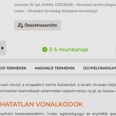
olvasás: 1D (pl. EAN13, CODE128) • Olvasási technológia
Laser • Olvasási távolság: Közepes távolságú
Összehasonlító
3-5 munkanap
DÓ TERMÉKEK
HASONLÓ TERMÉKEK
ÜGYFÉLTÁMOGA
só ötvözi a strapabíró tartós kialakítást a kiváló olvasási telj
zönhetően kiemelkedő szkennelési teljesítményt nyújt az összes
SHATATLAN VONALKÓDOK
azható kiskereskedelmi, irodai, egészségügyi és enyhébb ipa