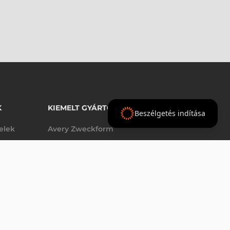
K
KIEMELT GYÁRTÓINK
Beszélgetés indítása
telek
Avery Zweckform
Datalogic
elek
Epson
VÁSÁRLÁS
db
Godex
Tezeko
g
TSC
Zebra