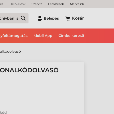
tés
Help-Desk
Szerviz
Letöltések
Márkáink
Kosár
chívban is
Belépés
yféltámogatás
Mobil App
Címke kereső
alkódolvasó
 VONALKÓDOLVASÓ
lkód