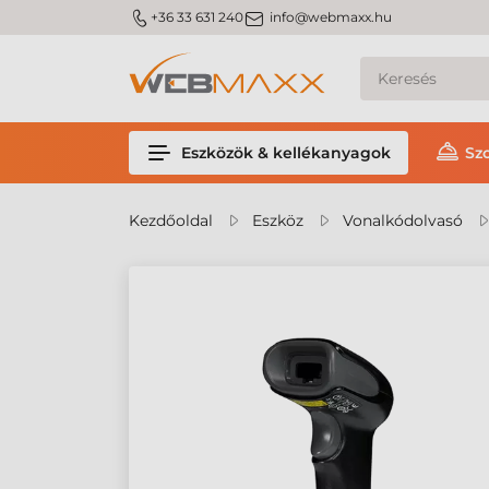
m_phone
m_email
+36 33 631 240
info@webmaxx.hu
Eszközök & kellékanyagok
Sz
Kezdőoldal
Eszköz
Vonalkódolvasó