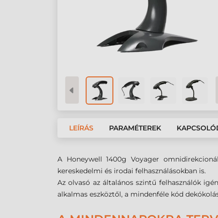
LEÍRÁS
PARAMÉTEREK
KAPCSOLÓ
A Honeywell 1400g Voyager omnidirekcionáli
kereskedelmi és irodai felhasználásokban is.
Az olvasó az általános szintű felhasználók igén
alkalmas eszköztől, a mindenféle kód dekókolá