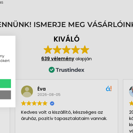
mas
ENNÜNK! ISMERJE MEG VÁSÁRLÓIN
KIVÁLÓ
ény
639 vélemény
alapján
iókért
Éva
2026-08-05
Kedves volt a kiszállító, készséges az
2
áruház, pozitív tapasztalataim vannak.
k
k
v