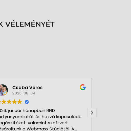
K VÉLEMÉNYÉT
Csaba Vörös
Éva 
2026-08-04
2026-
026. január hónapban RFID
Nagyon szer
ártyanyomtatót és hozzá kapcsolódó
Kft-t. Gyorsa
iegészítőket, valamint szoftvert
Udvarias, ho
ásároltunk a Webmaxx Stúdiótól. A