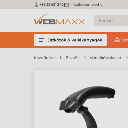
m_phone
m_email
+36 33 631 240
info@webmaxx.hu
Eszközök & kellékanyagok
Sz
Kezdőoldal
Eszköz
Vonalkódolvasó