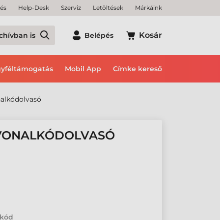
tés
Help-Desk
Szerviz
Letöltések
Márkáink
Kosár
chívban is
Belépés
yféltámogatás
Mobil App
Címke kereső
alkódolvasó
 VONALKÓDOLVASÓ
lkód