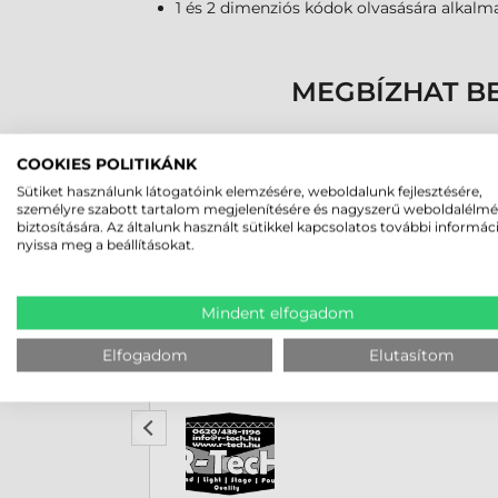
1 és 2 dimenziós kódok olvasására alkal
MEGBÍZHAT B
COOKIES POLITIKÁNK
Sütiket használunk látogatóink elemzésére, weboldalunk fejlesztésére,
személyre szabott tartalom megjelenítésére és nagyszerű weboldalélm
biztosítására. Az általunk használt sütikkel kapcsolatos további informác
nyissa meg a beállításokat.
Mindent elfogadom
Rucska Dániel
2026-05-29
Elfogadom
Elutasítom