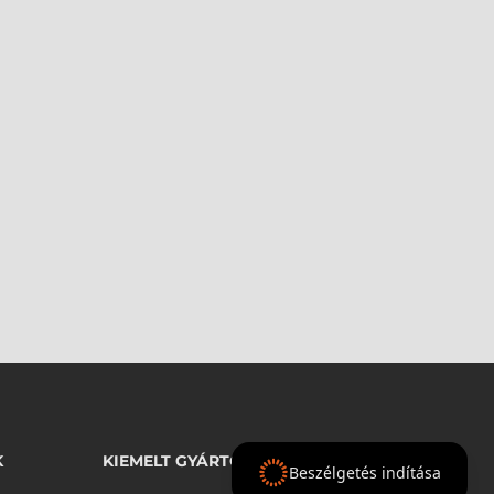
K
KIEMELT GYÁRTÓINK
Beszélgetés indítása