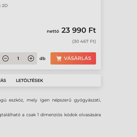
: 2D
23 990 Ft
nettó
(
30 467 Ft
)
VÁSÁRLÁS
db
TÁS
LETÖLTÉSEK
ágú eszköz, mely igen népszerű gyógyászati,
megtalálható a csak 1 dimenziós kódok olvasására