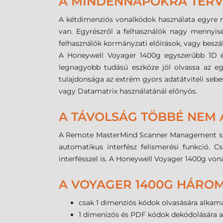
A MINDENNAPOKRA TER
A kétdimenziós vonalkódok használata egyre n
van. Egyrészről a felhasználók nagy mennyisé
felhasználók kormányzati előírások, vagy beszá
A Honeywell Voyager 1400g egyszerűbb 1D és 
legnagyobb tudású eszköze jól olvassa az eg
tulajdonsága az extrém gyors adatátviteli seb
vagy Datamatrix használatánál előnyös.
A TÁVOLSÁG TÖBBÉ NEM
A Remote MasterMind Scanner Management szoft
automatikus interfész felismerési funkció. C
interfésszel is. A Honeywell Voyager 1400g vona
A VOYAGER 1400G HÁROM
csak 1 dimenziós kódok olvasására alkam
1 dimenizós és PDF kódok dekódolására 