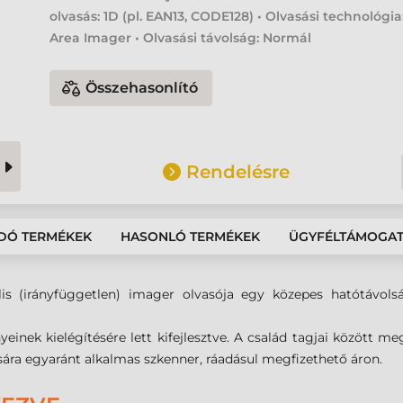
olvasás: 1D (pl. EAN13, CODE128) • Olvasási technológia
Area Imager • Olvasási távolság: Normál
Összehasonlító
Rendelésre
DÓ TERMÉKEK
HASONLÓ TERMÉKEK
ÜGYFÉLTÁMOGA
s (irányfüggetlen) imager olvasója egy közepes hatótávols
yeinek kielégítésére lett kifejlesztve. A család tagjai között 
sára egyaránt alkalmas szkenner, ráadásul megfizethető áron.