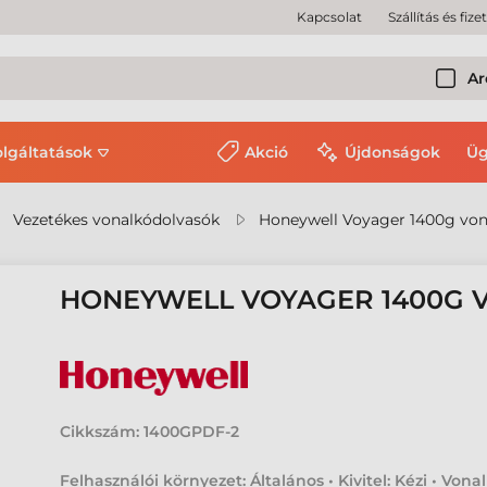
Kapcsolat
Szállítás és fize
Ar
olgáltatások
Akció
Újdonságok
Üg
Vezetékes vonalkódolvasók
Honeywell Voyager 1400g von
HONEYWELL VOYAGER 1400G
Cikkszám:
1400GPDF-2
Felhasználói környezet: Általános • Kivitel: Kézi • Vona