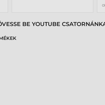
b
O
a
k
p
s
ÖVESSE BE YOUTUBE CSATORNÁNKA
é
h
n
RMÉKEK
v
k
k
p
K