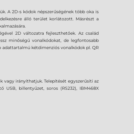
lük. A 2D-s kódok népszerűségének több oka is
lkezésre álló terület korlátozott. Másrészt a
lkalmazására.
ével 2D változatra fejleszthetőek. Az család
rossz minőségű vonalkódokat, de legfontosabb
bb adattartalmú kétdimenziós vonalkódok pl. QR
gy irányíthatjuk. Telepítését egyszerűsíti az
ető USB, billentyűzet, soros (RS232), IBM468X