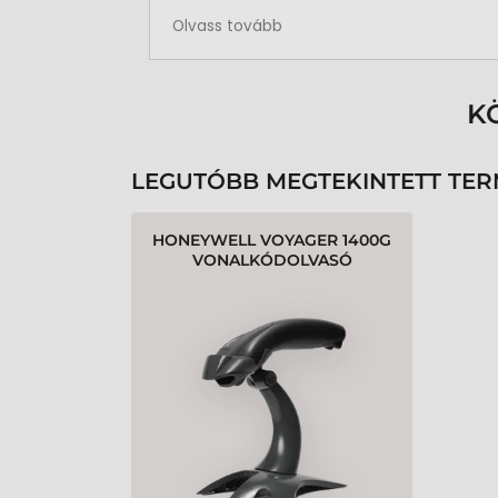
Rendben volt a rendelésem
Olvass tovább
K
LEGUTÓBB MEGTEKINTETT TE
HONEYWELL VOYAGER 1400G
VONALKÓDOLVASÓ