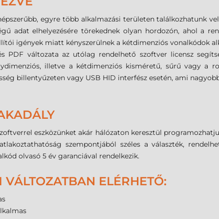
VEZVE
épszerűbb, egyre több alkalmazási területen találkozhatunk ve
gű adat elhelyezésére törekednek olyan hordozón, ahol a rende
llítói igények miatt kényszerülnek a kétdimenziós vonalkódok a
PDF változata az utólag rendelhető szoftver licensz segítség
ydimenziós, illetve a kétdimenziós kisméretű, sűrű vagy a 
esség billentyűzeten vagy USB HID interfész esetén, ami nagyo
 AKADÁLY
verrel eszközünket akár hálózaton keresztül programozhatjuk va
satlakoztathatóság szempontjából széles a választék, rendelh
lkód olvasó 5 év garanciával rendelkezik.
 VÁLTOZATBAN ELÉRHETŐ:
as
alkalmas