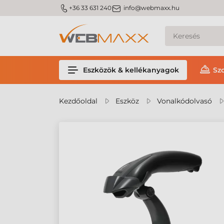
m_phone
m_email
+36 33 631 240
info@webmaxx.hu
Eszközök & kellékanyagok
Sz
Kezdőoldal
Eszköz
Vonalkódolvasó