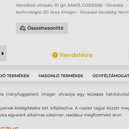
Vonalkód olvasás: 1D (pl. EAN13, CODE128) • Olvasási
technológia: 2D Area Imager • Olvasási távolság: Nor
Összehasonlító
Rendelésre
DÓ TERMÉKEK
HASONLÓ TERMÉKEK
ÜGYFÉLTÁMOGA
s (irányfüggetlen) imager olvasója egy közepes hatótávols
yeinek kielégítésére lett kifejlesztve. A család tagjai között 
sára egyaránt alkalmas szkenner, ráadásul megfizethető áron.