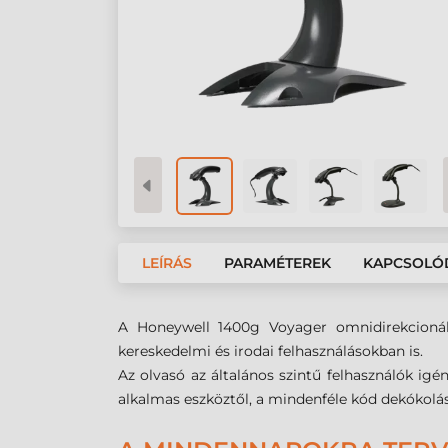
LEÍRÁS
PARAMÉTEREK
KAPCSOLÓ
A Honeywell 1400g Voyager omnidirekcionáli
kereskedelmi és irodai felhasználásokban is.
Az olvasó az általános szintű felhasználók igén
alkalmas eszköztől, a mindenféle kód dekókolá