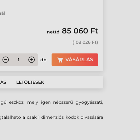
mál
85 060 Ft
nettó
(
108 026 Ft
)
VÁSÁRLÁS
db
TÁS
LETÖLTÉSEK
ágú eszköz, mely igen népszerű gyógyászati,
megtalálható a csak 1 dimenziós kódok olvasására