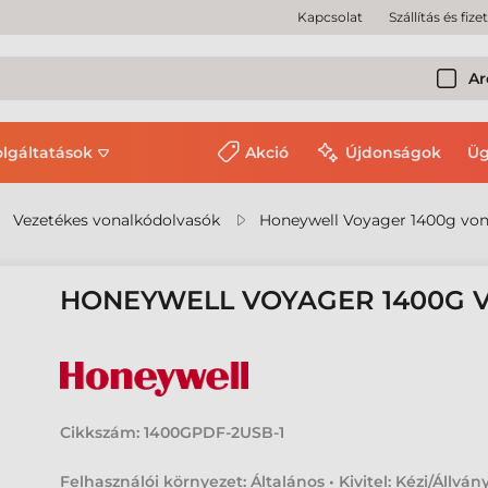
Kapcsolat
Szállítás és fize
Ar
olgáltatások
Akció
Újdonságok
Üg
Vezetékes vonalkódolvasók
Honeywell Voyager 1400g von
HONEYWELL VOYAGER 1400G
Cikkszám:
1400GPDF-2USB-1
Felhasználói környezet: Általános • Kivitel: Kézi/Állvány