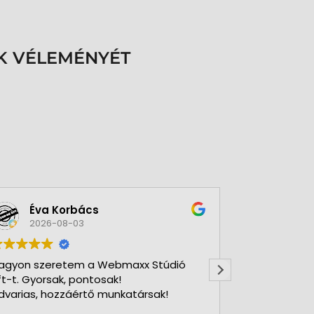
K VÉLEMÉNYÉT
Éva Korbács
A bol
2026-08-03
2026-
agyon szeretem a Webmaxx Stúdió
Gyors precíz
ft-t. Gyorsak, pontosak!
dvarias, hozzáértő munkatársak!