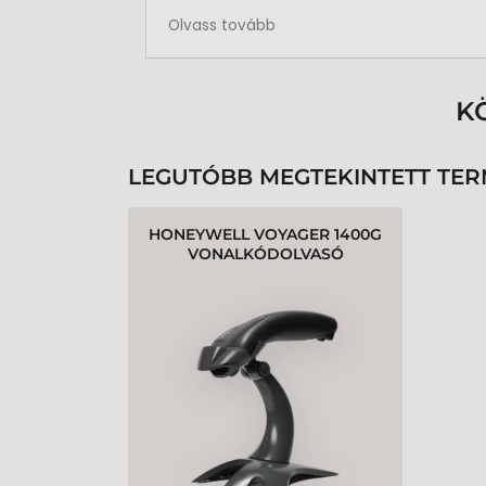
Rendben volt a rendelésem
Olvass tovább
K
LEGUTÓBB MEGTEKINTETT TE
HONEYWELL VOYAGER 1400G
VONALKÓDOLVASÓ