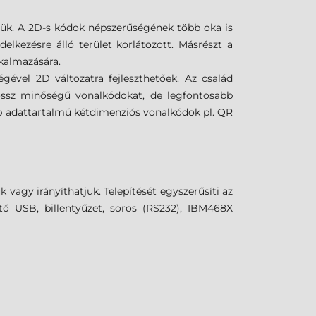
lük. A 2D-s kódok népszerűségének több oka is
lkezésre álló terület korlátozott. Másrészt a
lkalmazására.
ével 2D változatra fejleszthetőek. Az család
rossz minőségű vonalkódokat, de legfontosabb
bb adattartalmú kétdimenziós vonalkódok pl. QR
gy irányíthatjuk. Telepítését egyszerűsíti az
ető USB, billentyűzet, soros (RS232), IBM468X