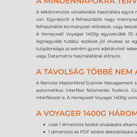
A MINDENNAPOKRA TER
A kétdimenziós vonalkódok használata egyre n
van. Egyrészről a felhasználók nagy mennyisé
felhasználók kormányzati előírások, vagy beszá
A Honeywell Voyager 1400g egyszerűbb 1D és 
legnagyobb tudású eszköze jól olvassa az eg
tulajdonsága az extrém gyors adatátviteli seb
vagy Datamatrix használatánál előnyös.
A TÁVOLSÁG TÖBBÉ NEM
A Remote MasterMind Scanner Management szoft
automatikus interfész felismerési funkció. C
interfésszel is. A Honeywell Voyager 1400g vona
A VOYAGER 1400G HÁROM
csak 1 dimenziós kódok olvasására alkam
1 dimenizós és PDF kódok dekódolására 