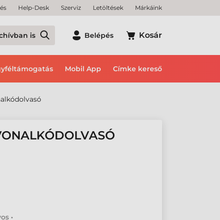
tés
Help-Desk
Szerviz
Letöltések
Márkáink
Kosár
chívban is
Belépés
yféltámogatás
Mobil App
Címke kereső
alkódolvasó
 VONALKÓDOLVASÓ
os •