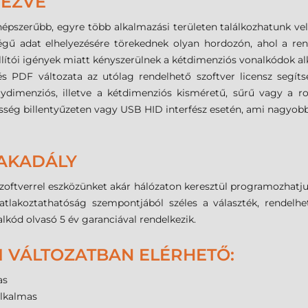
VEZVE
épszerűbb, egyre több alkalmazási területen találkozhatunk ve
gű adat elhelyezésére törekednek olyan hordozón, ahol a rende
llítói igények miatt kényszerülnek a kétdimenziós vonalkódok a
PDF változata az utólag rendelhető szoftver licensz segítség
ydimenziós, illetve a kétdimenziós kisméretű, sűrű vagy a 
esség billentyűzeten vagy USB HID interfész esetén, ami nagyo
 AKADÁLY
verrel eszközünket akár hálózaton keresztül programozhatjuk va
satlakoztathatóság szempontjából széles a választék, rendelh
lkód olvasó 5 év garanciával rendelkezik.
 VÁLTOZATBAN ELÉRHETŐ:
as
alkalmas