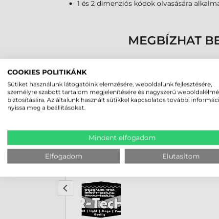
1 és 2 dimenziós kódok olvasására alkal
MEGBÍZHAT B
COOKIES POLITIKÁNK
Sütiket használunk látogatóink elemzésére, weboldalunk fejlesztésére,
személyre szabott tartalom megjelenítésére és nagyszerű weboldalélm
biztosítására. Az általunk használt sütikkel kapcsolatos további informác
nyissa meg a beállításokat.
Mindent elfogadom
Rucska Dániel
2026-05-29
Elfogadom
Elutasítom