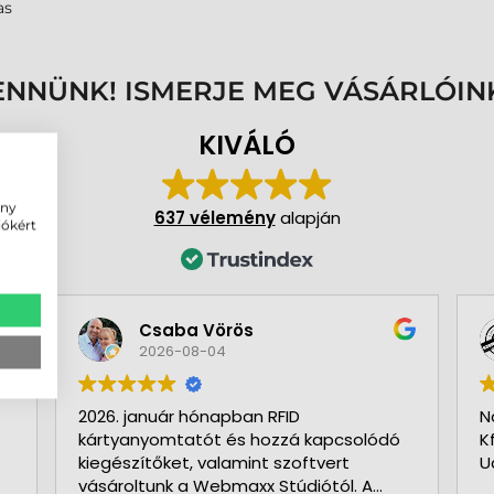
mas
ENNÜNK! ISMERJE MEG VÁSÁRLÓIN
KIVÁLÓ
ény
637 vélemény
alapján
iókért
Csaba Vörös
2026-08-04
2026. január hónapban RFID
N
kártyanyomtatót és hozzá kapcsolódó
K
kiegészítőket, valamint szoftvert
U
vásároltunk a Webmaxx Stúdiótól. A