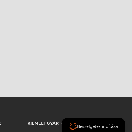
K
KIEMELT GYÁRTÓINK
Beszélgetés indítása