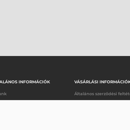
ALÁNOS INFORMÁCIÓK
VÁSÁRLÁSI INFORMÁCIÓ
unk
Általános szerződési felté
rhetőségek
Adatkezelési tájékoztató
70 840 Ft
VONALKÓDOLVASÓ
nettó
arancia
Szállítási és fizetési feltét
anap
(
89 967 Ft
)
K
Jogi nyilatkozat