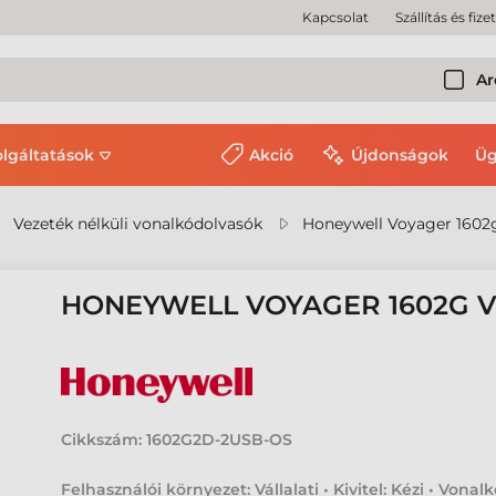
Kapcsolat
Szállítás és fize
Ar
olgáltatások
Akció
Újdonságok
Üg
Vezeték nélküli vonalkódolvasók
Honeywell Voyager 1602
HONEYWELL VOYAGER 1602G
Cikkszám:
1602G2D-2USB-OS
Felhasználói környezet: Vállalati • Kivitel: Kézi • Vonal