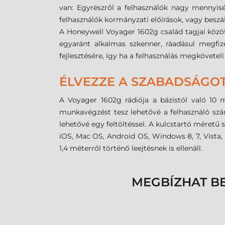
van: Egyrészről a felhasználók nagy mennyisé
felhasználók kormányzati előírások, vagy beszá
A Honeywell Voyager 1602g család tagjai közöt
egyaránt alkalmas szkenner, ráadásul megfi
fejlesztésére, így ha a felhasználás megköveteli
ÉLVEZZE A SZABADSÁGO
A Voyager 1602g rádiója a bázistól való 10 
munkavégzést tesz lehetővé a felhasználó szá
lehetővé egy feltöltéssel. A kulcstartó méretű
iOS, Mac OS, Android OS, Windows 8, 7, Vista
1,4 méterről történő leejtésnek is ellenáll.
MEGBÍZHAT B