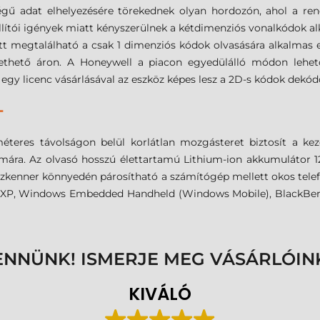
gű adat elhelyezésére törekednek olyan hordozón, ahol a rende
llítói igények miatt kényszerülnek a kétdimenziós vonalkódok a
t megtalálható a csak 1 dimenziós kódok olvasására alkalmas e
zethető áron. A Honeywell a piacon egyedülálló módon lehe
 egy licenc vásárlásával az eszköz képes lesz a 2D-s kódok dekódo
T
méteres távolságon belül korlátlan mozgásteret biztosít a k
mára. Az olvasó hosszú élettartamú Lithium-ion akkumulátor 12
 szkenner könnyedén párosítható a számítógép mellett okos telef
, XP, Windows Embedded Handheld (Windows Mobile), BlackBerry
ENNÜNK! ISMERJE MEG VÁSÁRLÓIN
KIVÁLÓ