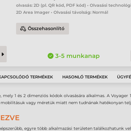
olvasás: 2D (pl. QR kód, PDF kód) • Olvasási technológ
2D Area Imager • Olvasási távolság: Normál
Összehasonlító
3-5 munkanap
KAPCSOLÓDÓ TERMÉKEK
HASONLÓ TERMÉKEK
ÜGYF
, mely 1 és 2 dimenziós kódok olvasására alkalmas. A Voyager
 mobilitásuk vagy méretük miatt nem tudnának hatékonyan telje
VEZVE
épszerűbb, egyre több alkalmazási területen találkozhatunk ve