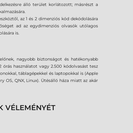
lkezésre álló terület korlátozott; másrészt a
lkalmazására.
szköztől, az 1 és 2 dimenziós kód dekódolására
tőséget ad az egydimenziós olvasók utólagos
lására is.
ezelőnek, nagyobb biztonságot és hatékonyabb
 órás használatot vagy 2.500 kódolvasást tesz
onokkal, táblagépekkel és laptopokkal is (Apple
 OS, QNX, Linux). Ütésálló háza miatt az akár
K VÉLEMÉNYÉT