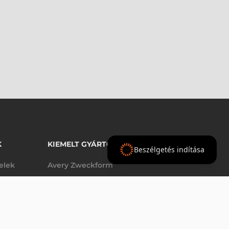
K
KIEMELT GYÁRTÓINK
Beszélgetés indítása
telek
Avery Zweckform
Datalogic
elek
Epson
VÁSÁRLÁS
db
Godex