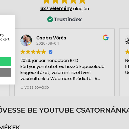
637 vélemény
alapján
ény
Csaba Vörös
iókért
2026-08-04
2026. január hónapban RFID
N
kártyanyomtatót és hozzá kapcsolódó
K
kiegészítőket, valamint szoftvert
U
vásároltunk a Webmaxx Stúdiótól. A
beszerzés megkezdése előtt segítettek
Olvass tovább
az igényeink szerinti típus
kiválasztásában. Minden rendben és
pontosan zajlott. Kollégájuk
személyesen üzemelte be a nyomtatót
ÖVESSE BE YOUTUBE CSATORNÁNKA
és a hozzá kapcsolódó szoftvert. Pár
hónap használat és 3.000 kártya
nyomtatása után is teljesen meg
RMÉKEK