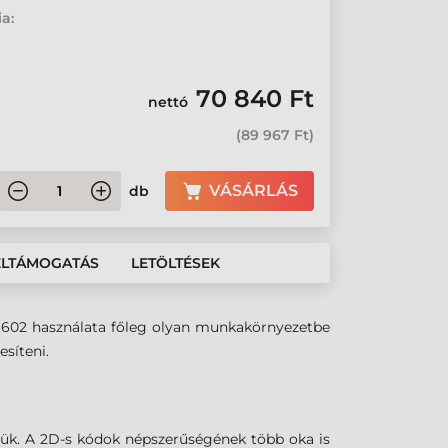
ia:
70 840 Ft
nettó
(
89 967 Ft
)
VÁSÁRLÁS
db
ÉLTÁMOGATÁS
LETÖLTÉSEK
 1602 használata főleg olyan munkakörnyezetbe
síteni.
lük. A 2D-s kódok népszerűségének több oka is