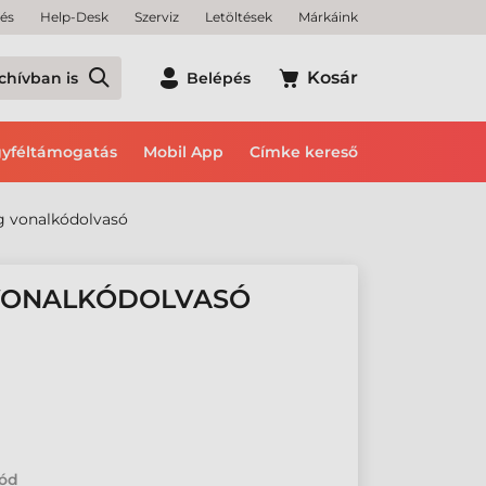
tés
Help-Desk
Szerviz
Letöltések
Márkáink
Kosár
chívban is
Belépés
yféltámogatás
Mobil App
Címke kereső
g vonalkódolvasó
 VONALKÓDOLVASÓ
kód