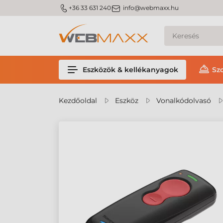
m_phone
m_email
+36 33 631 240
info@webmaxx.hu
Eszközök & kellékanyagok
Sz
Kezdőoldal
Eszköz
Vonalkódolvasó