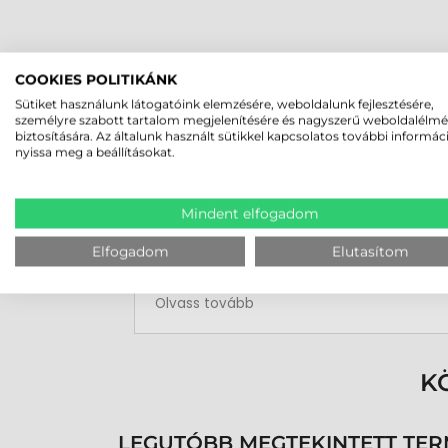
COOKIES POLITIKÁNK
Sütiket használunk látogatóink elemzésére, weboldalunk fejlesztésére,
személyre szabott tartalom megjelenítésére és nagyszerű weboldalélm
Rucska Dániel
biztosítására. Az általunk használt sütikkel kapcsolatos további informác
2026-05-29
nyissa meg a beállításokat.
Mindent elfogadom
Elfogadom
Elutasítom
Rendben volt a rendelésem
Olvass tovább
K
LEGUTÓBB MEGTEKINTETT TE