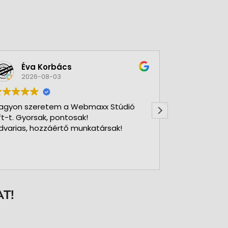
Éva Korbács
A bol
2026-08-03
2026-
agyon szeretem a Webmaxx Stúdió
Gyors precíz
ft-t. Gyorsak, pontosak!
dvarias, hozzáértő munkatársak!
T!