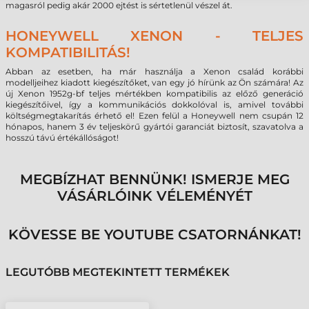
magasról pedig akár 2000 ejtést is sértetlenül vészel át.
HONEYWELL XENON - TELJES
KOMPATIBILITÁS!
Abban az esetben, ha már használja a Xenon család korábbi
modelljeihez kiadott kiegészítőket, van egy jó hírünk az Ön számára! Az
új Xenon 1952g-bf teljes mértékben kompatibilis az előző generáció
kiegészítőivel, így a kommunikációs dokkolóval is, amivel további
költségmegtakarítás érhető el! Ezen felül a Honeywell nem csupán 12
hónapos, hanem 3 év teljeskörű gyártói garanciát biztosít, szavatolva a
hosszú távú értékállóságot!
MEGBÍZHAT BENNÜNK! ISMERJE MEG
VÁSÁRLÓINK VÉLEMÉNYÉT
KÖVESSE BE YOUTUBE CSATORNÁNKAT!
LEGUTÓBB MEGTEKINTETT TERMÉKEK