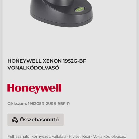
HONEYWELL XENON 1952G-BF
VONALKÓDOLVASÓ
Cikkszám:
1952GSR-2USB-9BF-R
Összehasonlító
Felhasználói környezet: Vállalati • Kivitel: Kézi • Vonalkód olvasás: