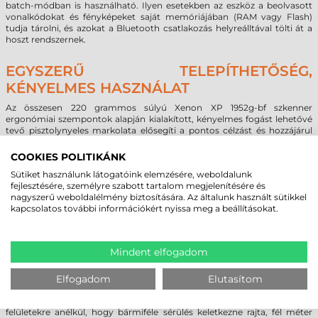
batch-módban is használható. Ilyen esetekben az eszköz a beolvasott
vonalkódokat és fényképeket saját memóriájában (RAM vagy Flash)
tudja tárolni, és azokat a Bluetooth csatlakozás helyreálltával tölti át a
hoszt rendszernek.
EGYSZERŰ TELEPÍTHETŐSÉG,
KÉNYELMES HASZNÁLAT
Az összesen 220 grammos súlyú Xenon XP 1952g-bf szkenner
ergonómiai szempontok alapján kialakított, kényelmes fogást lehetővé
tevő pisztolynyeles markolata elősegíti a pontos célzást és hozzájárul
ahhoz, hogy egy egész műszakon át tartóan használni lehessen,
fáradtság és a csuklók felesleges leterhelése nélkül. A leolvasás
COOKIES POLITIKÁNK
eredményéről LED és hangjelzés ad visszajelzést a felhasználónak, a
Sütiket használunk látogatóink elemzésére, weboldalunk
telefonoknál megszokott rezgő funkció pedig már akkor is egyértelmű
fejlesztésére, személyre szabott tartalom megjelenítésére és
visszacsatolást ad, ha zajos környezetben használná a készüléket.
nagyszerű weboldalélmény biztosítására. Az általunk használt sütikkel
A Honeywell Xenon XP 1952g-bf vonalkódolvasó a kommunikációs
kapcsolatos további információkért nyissa meg a beállításokat.
dokkoló multi-interfész csatlakozójával minden nehézség nélkül
összekapcsolható informatikai rendszerekkel vagy a kasszánál
elhelyezett POS terminállal: USB, RS-232, billentyűzet vagy RS-485
porton keresztül is csatlakoztatható a fennálló rendszerhez, és ehhez
Mindent elfogadom
csupán az adott kábelt szükséges kicserélni.
A robosztus Xenon XP 1952g-bf tokozása az IP42-es szabványnak felel
meg, így a véletlenül ráfröccsenő víztől nem károsodhat, ütésállóság
Elfogadom
Elutasítom
szempontjából pedig a kategória egyik legmasszívabb készüléke. 2
méter magasról akár 50 alkalommal is leejthető betonkeménységű
felületekre anélkül, hogy bármiféle sérülés keletkezne rajta, fél méter