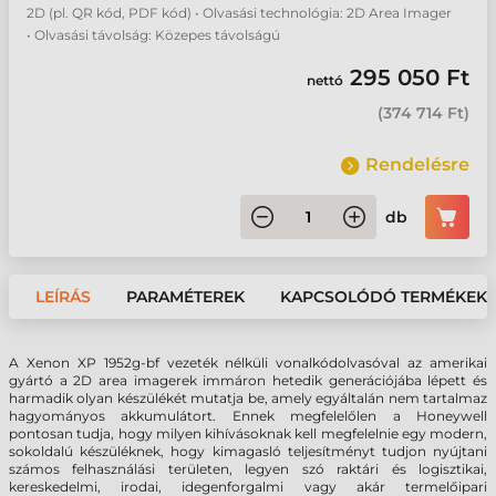
2D (pl. QR kód, PDF kód) • Olvasási technológia: 2D Area Imager
• Olvasási távolság: Közepes távolságú
295 050 Ft
nettó
(
374 714 Ft
)
Rendelésre
db
LEÍRÁS
PARAMÉTEREK
KAPCSOLÓDÓ TERMÉKEK
A Xenon XP 1952g-bf vezeték nélküli vonalkódolvasóval az amerikai
gyártó a 2D area imagerek immáron hetedik generációjába lépett és
harmadik olyan készülékét mutatja be, amely egyáltalán nem tartalmaz
hagyományos akkumulátort. Ennek megfelelőlen a Honeywell
pontosan tudja, hogy milyen kihívásoknak kell megfelelnie egy modern,
sokoldalú készüléknek, hogy kimagasló teljesítményt tudjon nyújtani
számos felhasználási területen, legyen szó raktári és logisztikai,
kereskedelmi, irodai, idegenforgalmi vagy akár termelőipari