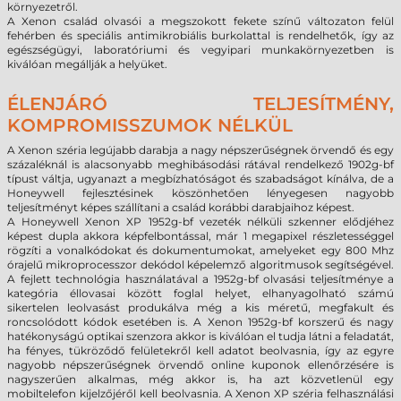
környezetről.
A Xenon család olvasói a megszokott fekete színű változaton felül
fehérben és speciális antimikrobiális burkolattal is rendelhetők, így az
egészségügyi, laboratóriumi és vegyipari munkakörnyezetben is
kiválóan megállják a helyüket.
ÉLENJÁRÓ TELJESÍTMÉNY,
KOMPROMISSZUMOK NÉLKÜL
A Xenon széria legújabb darabja a nagy népszerűségnek örvendő és egy
százaléknál is alacsonyabb meghibásodási rátával rendelkező 1902g-bf
típust váltja, ugyanazt a megbízhatóságot és szabadságot kínálva, de a
Honeywell fejlesztésinek köszönhetően lényegesen nagyobb
teljesítményt képes szállítani a család korábbi darabjaihoz képest.
A Honeywell Xenon XP 1952g-bf vezeték nélküli szkenner elődjéhez
képest dupla akkora képfelbontással, már 1 megapixel részletességgel
rögzíti a vonalkódokat és dokumentumokat, amelyeket egy 800 Mhz
órajelű mikroprocesszor dekódol képelemző algoritmusok segítségével.
A fejlett technológia használatával a 1952g-bf olvasási teljesítménye a
kategória éllovasai között foglal helyet, elhanyagolható számú
sikertelen leolvasást produkálva még a kis méretű, megfakult és
roncsolódott kódok esetében is. A Xenon 1952g-bf korszerű és nagy
hatékonyságú optikai szenzora akkor is kiválóan el tudja látni a feladatát,
ha fényes, tükröződő felületekről kell adatot beolvasnia, így az egyre
nagyobb népszerűségnek örvendő online kuponok ellenőrzésére is
nagyszerűen alkalmas, még akkor is, ha azt közvetlenül egy
mobiltelefon kijelzőjéről kell beolvasnia. A Xenon XP széria felhasználási