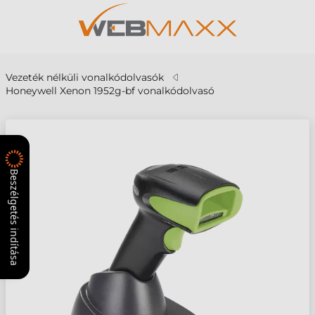
Vezeték nélküli vonalkódolvasók
Honeywell Xenon 1952g-bf vonalkódolvasó
Beszélgetés indítása