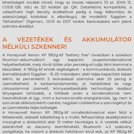
lehetőségeit tovább növeli, hogy az összes népszerű 1D pl. (EAN 13,
CODE-128, stb.) és 2D kóddal (pl. QR, DataMatrix) kompatibilis, a
választható high density érzékelővel pedig a nagy felbontású és
adatsűrűségű kódokkal is elboldogul, de modelltől függően a
"láthatatlan" Digimarc, OCR és DOT kódok beolvasására sem jelent
számára akadályt.
A VEZETÉKEK ÉS AKKUMULÁTOR
NÉLKÜLI SZKENNER!
A Honeywell Xenon XP 1952g-bf "battery free" olvasóban a szokásos
lítiumion-akkumulátort egy kapacitív szuperkondenzátorral
helyettesítették, mely rövid töltés után percekig el tudja látni árammal a
készüléket. A 1952g-bf ennek segítségével - a kommunikációs dokkoló
áramellátásától függően - 15-25 másodperc alatt teljes kapacitást képes
elérni, és percenkénti 5 leolvasással számolva akár 25 percig is
üzemeltethető. A karbantartásmentes, jó hatásfokkal és nagy
ciklusszámmal üzemelő, környezetbarátabb technológia ráadásul
lényegesen tartósabb, a töltések során a kondenzátorok nem
használódnak el úgy, mint a konvencionális energiatárolók, így nem is
szorulnak időközönkénti cserére, nagyban csökkentve a szervizigényt és
az üzemeltetés teljes költségét.
A Honeywell Xenon XP 1952g-bf vonalkódolvasóval ezen felül a
feltekeredő, elakadó kábelköteg is a múlté, felhasználója akadálytalanul
mozoghat a dokkolótól akár 10 méter távolságra is. A vezeték nélküli
adatátvitelt az alacsony áramfelvételű Bluetooth 4.2 szabvány
szolgáltatja, ha viszont a dokkoló hatótávon kívül esik, az XP 1952g-bf