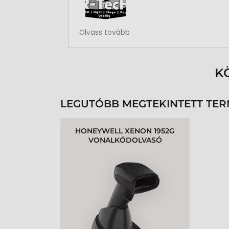
Rendben volt a rendelésem
Olvass tovább
K
LEGUTÓBB MEGTEKINTETT TE
HONEYWELL XENON 1952G
VONALKÓDOLVASÓ