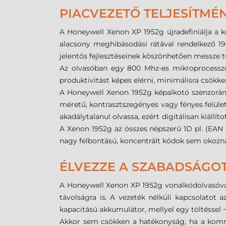
PIACVEZETŐ TELJESÍTMÉ
A Honeywell Xenon XP 1952g újradefiniálja a k
alacsony meghibásodási rátával rendelkező 190
jelentős fejlesztéseinek köszönhetően messze tú
Az olvasóban egy 800 Mhz-es mikroprocesszor
produktivitást képes elérni, minimálisra csök
A Honeywell Xenon 1952g képalkotó szenzorán
méretű, kontrasztszegényes vagy fényes felüle
akadálytalanul olvassa, ezért digitálisan kiállí
A Xenon 1952g az összes népszerű 1D pl. (EAN 13
nagy felbontású, koncentrált kódok sem okozna
ÉLVEZZE A SZABADSÁGOT
A Honeywell Xenon XP 1952g vonalkódolvasóval 
távolságra is. A vezeték nélküli kapcsolatot 
kapacitású akkumulátor, mellyel egy töltéssel ~
Akkor sem csökken a hatékonyság, ha a kommu