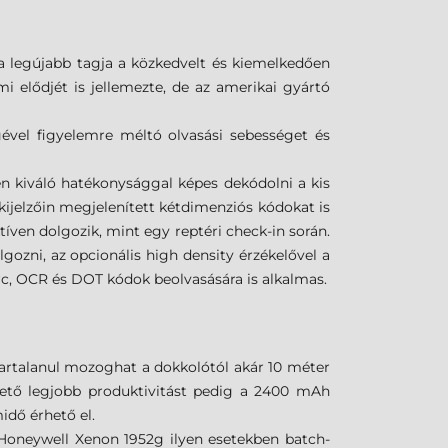
ia legújabb tagja a közkedvelt és kiemelkedően
i elődjét is jellemezte, de az amerikai gyártó
ével figyelemre méltó olvasási sebességet és
 kiváló hatékonysággal képes dekódolni a kis
ijelzőin megjelenített kétdimenziós kódokat is
ktíven dolgozik, mint egy reptéri check-in során.
lgozni, az opcionális high density érzékelővel a
c, OCR és DOT kódok beolvasására is alkalmas.
vartalanul mozoghat a dokkolótól akár 10 méter
lehető legjobb produktivitást pedig a 2400 mAh
idő érhető el.
Honeywell Xenon 1952g ilyen esetekben batch-