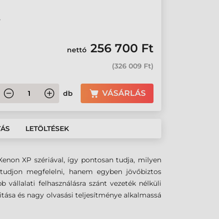
y
256 700 Ft
nettó
(
326 009 Ft
)
VÁSÁRLÁS
db
TÁS
LETÖLTÉSEK
enon XP szériával, így pontosan tudja, milyen
tudjon megfelelni, hanem egyben jövőbiztos
állalati felhasználásra szánt vezeték nélküli
itása és nagy olvasási teljesítménye alkalmassá