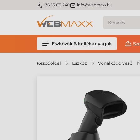
m_phone
m_email
+36 33 631 240
info@webmaxx.hu
Eszközök & kellékanyagok
Sz
Kezdőoldal
Eszköz
Vonalkódolvasó