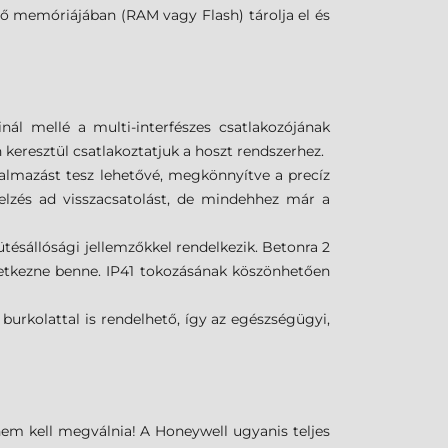
ő memóriájában (RAM vagy Flash) tárolja el és
ál mellé a multi-interfészes csatlakozójának
 keresztül csatlakoztatjuk a hoszt rendszerhez.
almazást tesz lehetővé, megkönnyítve a precíz
elzés ad visszacsatolást, de mindehhez már a
tésállósági jellemzőkkel rendelkezik. Betonra 2
eletkezne benne. IP41 tokozásának köszönhetően
 burkolattal is rendelhető, így az egészségügyi,
nem kell megválnia! A Honeywell ugyanis teljes