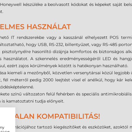
Honeywell készüléke a beolvasott kódokat és képeket saját bels
t.
YELMES HASZNÁLAT
tő IT rendszerekbe vagy a kasszánál elhelyezett POS termin
ltoztatható, hogy USB, RS-232, billentyűzet, vagy RS-485 porton
pisztolynyélre hasonlító dizájnja komfortos és biztonságos alk
s használatot. A szkennelés eredményességéről LED és hangj
sul, ezért zajos körülmények között is hatékonyan használható.
sa kiemeli a mezőnyből, közvetlen versenytársai közül legjobb ü
 fél méterről pedig 2000 leejtést visel el anélkül, hogy kár k
ködésképtelenné.
te színű változaton felül fehérben és speciális antimikrobiális
is kamatoztatni tudja előnyeit.
ÁRTALAN KOMPATIBILITÁS!
 generációjához tartozó kiegészítőket és eszközöket, azoktól 
ény
iókért