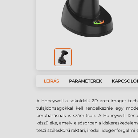
LEÍRÁS
PARAMÉTEREK
KAPCSOLÓ
A Honeywell a sokoldalú 2D area imager techn
tulajdonságokkal kell rendelkeznie egy mo
beruházásnak is számítson. A Honeywell Xenon
készüléke, amely elsősorban a kiskereskedelemb
teszi széleskörű raktári, irodai, idegenforgalmi