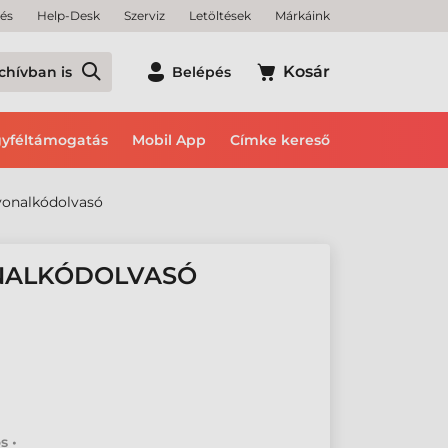
tés
Help-Desk
Szerviz
Letöltések
Márkáink
Kosár
chívban is
Belépés
yféltámogatás
Mobil App
Címke kereső
vonalkódolvasó
ONALKÓDOLVASÓ
s •