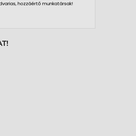
dvarias, hozzáértő munkatársak!
T!