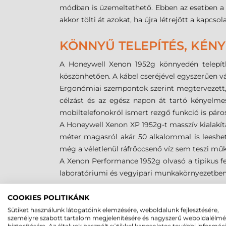
módban is üzemeltethető. Ebben az esetben a 
akkor tölti át azokat, ha újra létrejött a kapcsola
KÖNNYŰ TELEPÍTÉS, KÉN
A Honeywell Xenon 1952g könnyedén telepíthe
köszönhetően. A kábel cseréjével egyszerűen vá
Ergonómiai szempontok szerint megtervezett, 
célzást és az egész napon át tartó kényelme
mobiltelefonokról ismert rezgő funkció is páro
A Honeywell Xenon XP 1952g-t masszív kialakítá
méter magasról akár 50 alkalommal is leeshet,
még a véletlenül ráfröccsenő víz sem teszi mű
A Xenon Performance 1952g olvasó a tipikus feke
laboratóriumi és vegyipari munkakörnyezetben 
HONEYWELL XENON - HAT
COOKIES POLITIKÁNK
Sütiket használunk látogatóink elemzésére, weboldalunk fejlesztésére,
Amennyiben már használja a Xenon széria előző
személyre szabott tartalom megjelenítésére és nagyszerű weboldalélm
biztosítására. Az általunk használt sütikkel kapcsolatos további informác