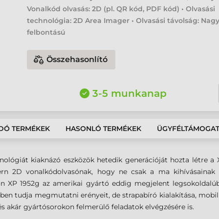
Vonalkód olvasás: 2D (pl. QR kód, PDF kód) • Olvasási
technológia: 2D Area Imager • Olvasási távolság: Nag
felbontású
Összehasonlító
3-5 munkanap
DÓ TERMÉKEK
HASONLÓ TERMÉKEK
ÜGYFÉLTÁMOGA
ológiát kiaknázó eszközök hetedik generációját hozta létre a X
dern 2D vonalkódolvasónak, hogy ne csak a ma kihívásainak 
 XP 1952g az amerikai gyártó eddig megjelent legsokoldalúbb v
en tudja megmutatni erényeit, de strapabíró kialakítása, mobil
 és akár gyártósorokon felmerülő feladatok elvégzésére is.