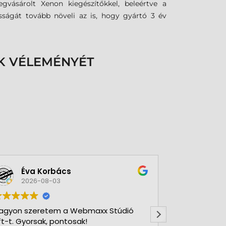
gvásárolt Xenon kiegészítőkkel, beleértve a
ságát tovább növeli az is, hogy gyártó 3 év
K VÉLEMÉNYÉT
Éva Korbács
A bol
2026-08-03
2026-
agyon szeretem a Webmaxx Stúdió
Gyors precíz
ft-t. Gyorsak, pontosak!