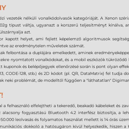
NY
ézi vezeték nélküli vonalkódolvasók kategóriáját. A Xenon szér
2g típust váltja, ugyanazt a korszerű teljesítményt kínálva, am
lszárnyalja azt.
 kapott helyet, ami fejlett képelemző algoritmusok segítség
kentve az eredménytelen műveletek számát.
ak felbontása a duplájára emelkedett, aminek eredményeképpen
tekre nyomtatott vonalkódokat, és a mobil eszközök tükröződő k
tott kuponok és belépőjegyek ellenőrzésé során is pont olyan effe
, CODE-128, stb.) és 2D kódot (pl. QR, DataMatrix) fel tudja do
k neki problémát, de modelltől függően a "láthatatlan" Digimar
!
a felhasználó elfelejtheti a tekeredő, beakadó kábeleket és za
az alacsony fogyasztású Bluetooth 4.2 interfész biztosítja, a 
50.000 leolvasás és folyamatos használat mellett is 14 órás üzem
nikációs dokkoló a hatósugáron kívül helyezkedik, hiszen a 