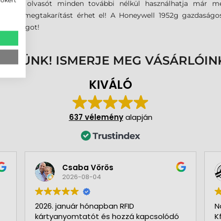
XP 1952 olvasót minden további nélkül használhatja már me
költségmegtakarítást érhet el! A Honeywell 1952g gazdaságos
ékállóságot!
ENNÜNK! ISMERJE MEG VÁSÁRLÓIN
KIVÁLÓ
637 vélemény
alapján
Csaba Vörös
2026-08-04
2026. január hónapban RFID
N
kártyanyomtatót és hozzá kapcsolódó
K