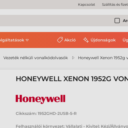
Kapcsolat
Szállítás és fize
Ar
olgáltatások
Akció
Újdonságok
Üg
Vezeték nélküli vonalkódolvasók
Honeywell Xenon 1952g 
HONEYWELL XENON 1952G V
Cikkszám:
1952GHD-2USB-5-R
Felhasználói környezet: Vállalati • Kivitel: Kézi/Állványo