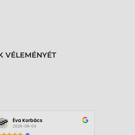
K VÉLEMÉNYÉT
Éva Korbács
A bol
2026-08-03
2026-