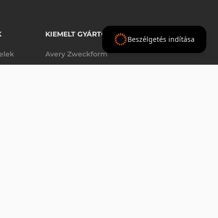
K
KIEMELT GYÁRTÓINK
Beszélgetés indítása
telek
Avery Zweckform
Datalogic
elek
Epson
VÁSÁRLÁS
db
Godex
Tezeko
g
TSC
Zebra