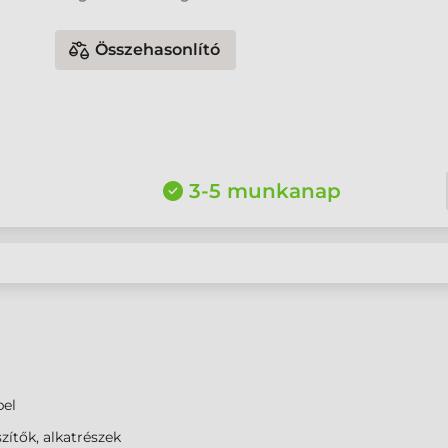
Összehasonlító
3-5 munkanap
bel
zítők, alkatrészek