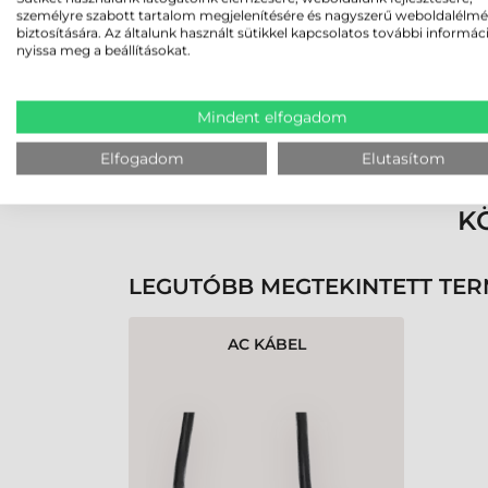
személyre szabott tartalom megjelenítésére és nagyszerű weboldalélm
biztosítására. Az általunk használt sütikkel kapcsolatos további informác
nyissa meg a beállításokat.
Mindent elfogadom
Rendben volt a rendelésem
Olvass tovább
Elfogadom
Elutasítom
K
LEGUTÓBB MEGTEKINTETT TE
AC KÁBEL