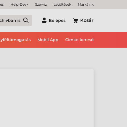
tés
Help-Desk
Szerviz
Letöltések
Márkáink
Kosár
chívban is
Belépés
yféltámogatás
Mobil App
Címke kereső