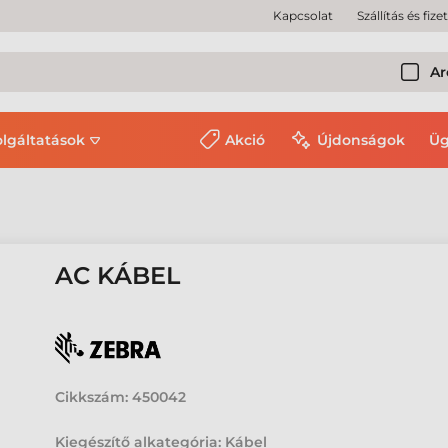
Kapcsolat
Szállítás és fize
Ar
olgáltatások
Akció
Újdonságok
Üg
AC KÁBEL
Cikkszám:
450042
Kiegészítő alkategória: Kábel