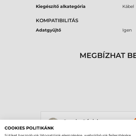
Kiegészítő alkategória
Kábel
KOMPATIBILITÁS
Adatgyűjtő
Igen
MEGBÍZHAT B
Rucska Dániel
2026-05-29
COOKIES POLITIKÁNK
Sütiket használunk látogatóink elemzésére, weboldalunk fejlesztésére,