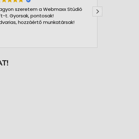
agyon szeretem a Webmaxx Stúdió
Gyors precíz
ft-t. Gyorsak, pontosak!
dvarias, hozzáértő munkatársak!
T!