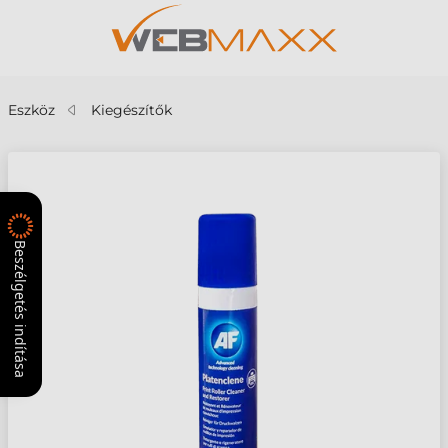
Eszköz
Kiegészítők
Beszélgetés indítása