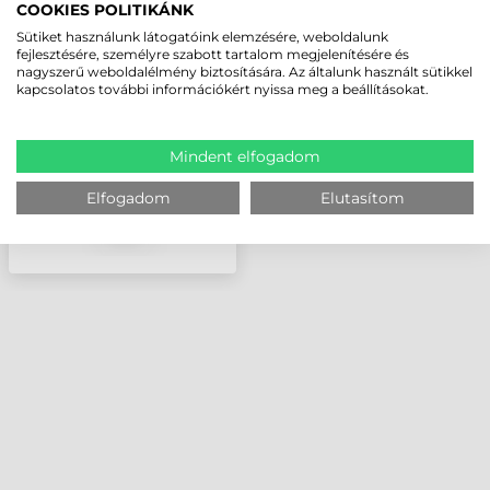
COOKIES POLITIKÁNK
AF TISZTÍTÓSZER,
GUMIHENGER TISZTÍTÓ
Sütiket használunk látogatóink elemzésére, weboldalunk
fejlesztésére, személyre szabott tartalom megjelenítésére és
(MINDEN TÍPUSÚ
nagyszerű weboldalélmény biztosítására. Az általunk használt sütikkel
GUMIHENGER
kapcsolatos további információkért nyissa meg a beállításokat.
TISZÍTÁSÁRA/JAVÍTÁSÁRA)
Mindent elfogadom
Elfogadom
Elutasítom