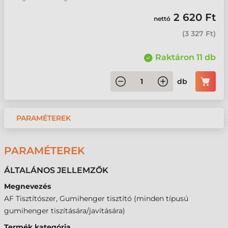
2 620 Ft
nettó
(
3 327 Ft
)
Raktáron 11 db
db
PARAMÉTEREK
PARAMÉTEREK
ÁLTALÁNOS JELLEMZŐK
Megnevezés
AF Tisztítószer, Gumihenger tisztító (minden típusú
gumihenger tiszítására/javítására)
Termék kategória