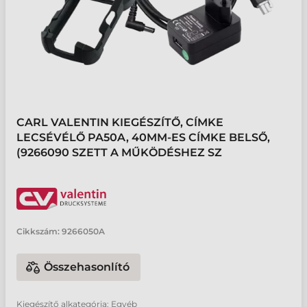
CARL VALENTIN KIEGÉSZÍTŐ, CÍMKE
LECSÉVÉLŐ PA50A, 40MM-ES CÍMKE BELSŐ,
(9266090 SZETT A MŰKÖDÉSHEZ SZ
Cikkszám:
9266050A
Összehasonlító
Kiegészítő alkategória: Egyéb