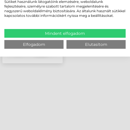
KIEGÉSZÍTŐ, CÍMKE
Sütiket használunk látogatóink elemzésére, weboldalunk
LECSÉVÉLŐ PA50A,
fejlesztésére, személyre szabott tartalom megjelenítésére és
40MM-ES CÍMKE BELSŐ,
nagyszerű weboldalélmény biztosítására. Az általunk használt sütikkel
kapcsolatos további információkért nyissa meg a beállításokat.
(9266090 SZETT A
MŰKÖDÉSHEZ SZ
Mindent elfogadom
Elfogadom
Elutasítom