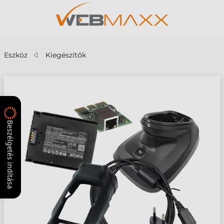
Eszköz
Kiegészítők
Beszélgetés indítása