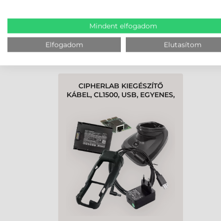
Mindent elfogadom
K
Elfogadom
Elutasítom
LEGUTÓBB MEGTEKINTETT TE
CIPHERLAB KIEGÉSZÍTŐ
KÁBEL, CL1500, USB, EGYENES,
2M, 307