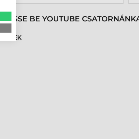
k
p
s
ÖVESSE BE YOUTUBE CSATORNÁNKA
é
h
n
RMÉKEK
v
k
k
p
K