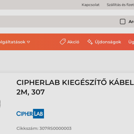
Kapcsolat
Szállítás és fize
Ar
olgáltatások
Akció
Újdonságok
Üg
CIPHERLAB KIEGÉSZÍTŐ KÁBEL,
2M, 307
Cikkszám:
307RS0000003