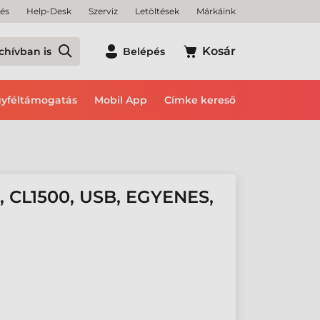
tés
Help-Desk
Szerviz
Letöltések
Márkáink
Kosár
chívban is
Belépés
yféltámogatás
Mobil App
Címke kereső
 CL1500, USB, EGYENES,