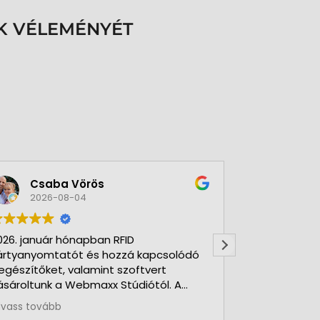
K VÉLEMÉNYÉT
Csaba Vörös
Éva 
2026-08-04
2026-
026. január hónapban RFID
Nagyon szer
ártyanyomtatót és hozzá kapcsolódó
Kft-t. Gyorsa
iegészítőket, valamint szoftvert
Udvarias, ho
ásároltunk a Webmaxx Stúdiótól. A
eszerzés megkezdése előtt segítettek
lvass tovább
z igényeink szerinti típus