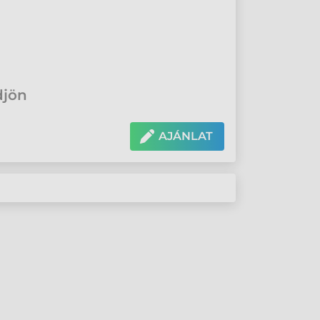
djön
AJÁNLAT