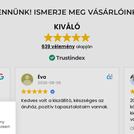
ENNÜNK! ISMERJE MEG VÁSÁRLÓIN
KIVÁLÓ
639 vélemény
alapján
Éva
2026-08-05
Kedves volt a kiszállító, készséges az
2
áruház, pozitív tapasztalataim vannak.
k
k
v
ény
b
iókért
O
a