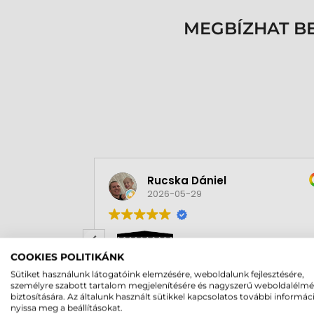
MEGBÍZHAT B
Rucska Dániel
2026-05-29
COOKIES POLITIKÁNK
Sütiket használunk látogatóink elemzésére, weboldalunk fejlesztésére,
személyre szabott tartalom megjelenítésére és nagyszerű weboldalélm
Rendben volt a rendelésem
biztosítására. Az általunk használt sütikkel kapcsolatos további informác
Olvass tovább
nyissa meg a beállításokat.