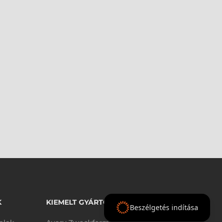
K
KIEMELT GYÁRTÓINK
Beszélgetés indítása