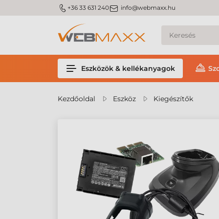
m_phone
m_email
+36 33 631 240
info@webmaxx.hu
Eszközök & kellékanyagok
Sz
Kezdőoldal
Eszköz
Kiegészítők