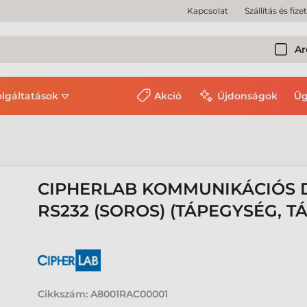
Kapcsolat
Szállítás és fize
Ar
olgáltatások
Akció
Újdonságok
Üg
CIPHERLAB KOMMUNIKÁCIÓS D
RS232 (SOROS) (TÁPEGYSÉG, T
Cikkszám:
A8001RAC00001