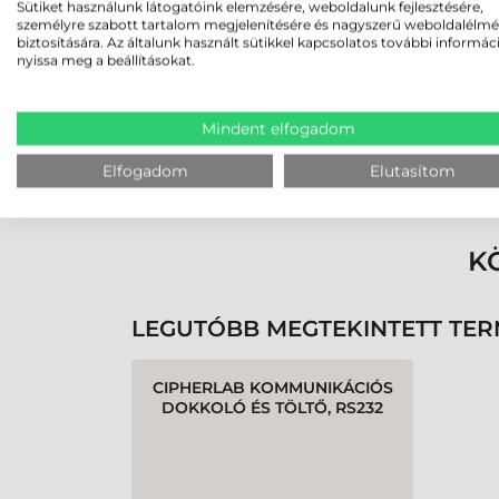
2026-05-29
Sütiket használunk látogatóink elemzésére, weboldalunk fejlesztésére,
személyre szabott tartalom megjelenítésére és nagyszerű weboldalélm
biztosítására. Az általunk használt sütikkel kapcsolatos további informác
nyissa meg a beállításokat.
Mindent elfogadom
Rendben volt a rendelésem
Elfogadom
Elutasítom
Olvass tovább
K
LEGUTÓBB MEGTEKINTETT TE
CIPHERLAB KOMMUNIKÁCIÓS
DOKKOLÓ ÉS TÖLTŐ, RS232
(SOROS) (TÁPEGYSÉG,
TÁPKÁBEL NÉLKÜL)