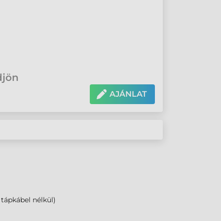
djön
AJÁNLAT
tápkábel nélkül)