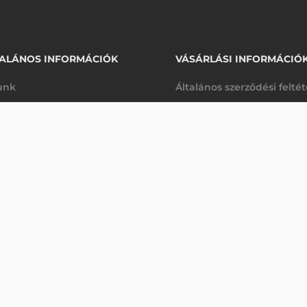
ALÁNOS INFORMÁCIÓK
VÁSÁRLÁSI INFORMÁCIÓ
unk
Általános szerződési felté
rhetőségek
Adatkezelési tájékoztató
KOLÓ ÉS TÖLTŐ, RS232 (SOROS) (TÁPEGYSÉG, TÁP
arancia
Szállítási és fizetési feltét
Érdeklődjön
K
Jogi nyilatkozat
káink
Elállás a szerződéstől
k végleges törlése
Utalásos fizetési lehetősé
p-Desk
Legyen viszonteladónk