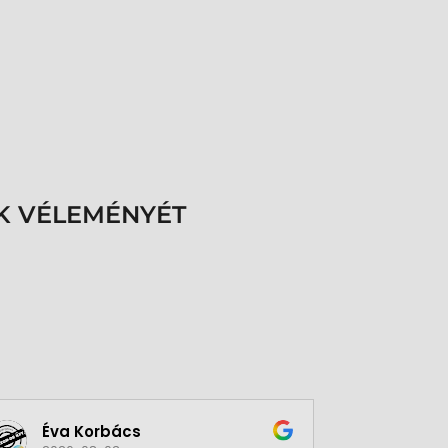
K VÉLEMÉNYÉT
Éva Korbács
A bol