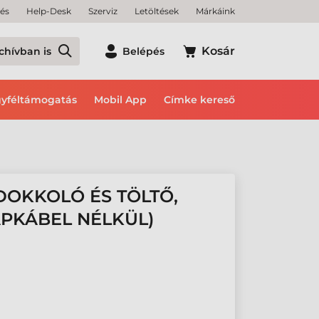
tés
Help-Desk
Szerviz
Letöltések
Márkáink
Kosár
chívban is
Belépés
yféltámogatás
Mobil App
Címke kereső
OKKOLÓ ÉS TÖLTŐ,
ÁPKÁBEL NÉLKÜL)