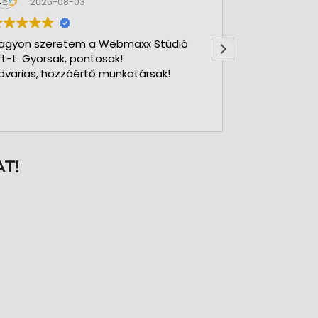
2026-08-03
2026-
agyon szeretem a Webmaxx Stúdió
Gyors precíz
ft-t. Gyorsak, pontosak!
dvarias, hozzáértő munkatársak!
T!