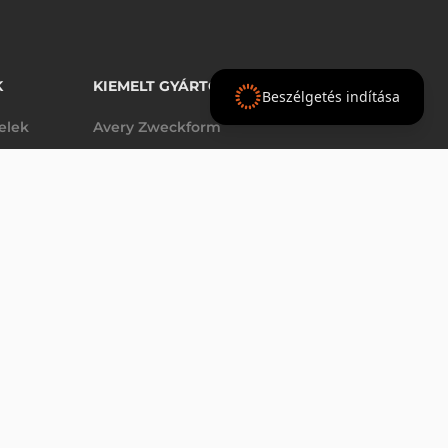
K
KIEMELT GYÁRTÓINK
Beszélgetés indítása
telek
Avery Zweckform
Datalogic
KÁBEL NÉLKÜL)
elek
Epson
AJÁNLAT
Godex
Tezeko
g
TSC
Zebra