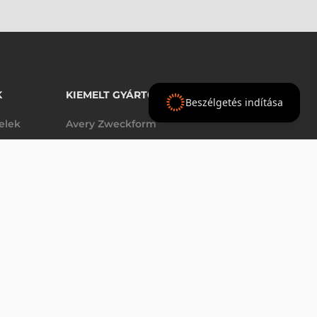
K
KIEMELT GYÁRTÓINK
Beszélgetés indítása
telek
Avery Zweckform
Datalogic
elek
Epson
AJÁNLAT
Godex
Tezeko
g
TSC
Zebra