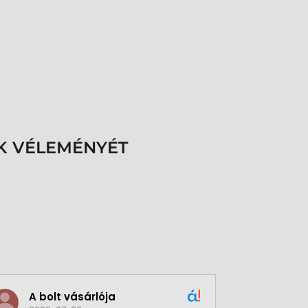
K VÉLEMÉNYÉT
A bolt vásárlója
Green