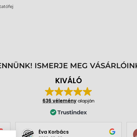
atófej
ENNÜNK! ISMERJE MEG VÁSÁRLÓIN
KIVÁLÓ
636 vélemény
alapján
Éva Korbács