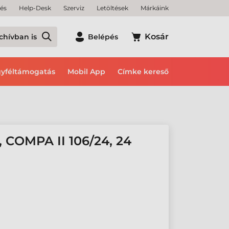
tés
Help-Desk
Szerviz
Letöltések
Márkáink
Kosár
chívban is
Belépés
yféltámogatás
Mobil App
Címke kereső
COMPA II 106/24, 24