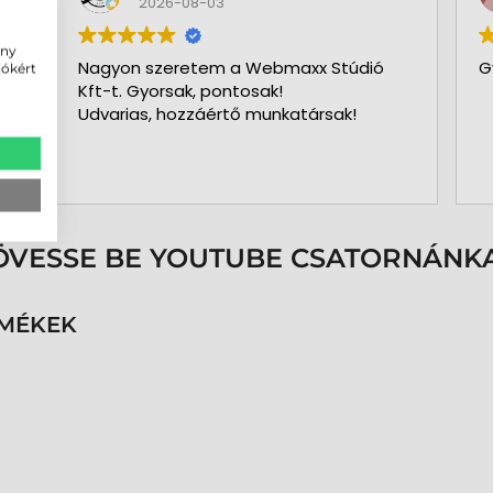
2026-08-03
ény
Nagyon szeretem a Webmaxx Stúdió
G
iókért
Kft-t. Gyorsak, pontosak!
Udvarias, hozzáértő munkatársak!
ÖVESSE BE YOUTUBE CSATORNÁNKA
RMÉKEK