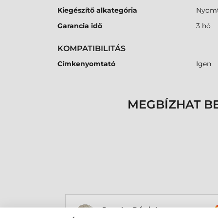
Kiegészítő alkategória
Nyomt
Garancia idő
3 hó
KOMPATIBILITÁS
Címkenyomtató
Igen
MEGBÍZHAT B
Rucska Dániel