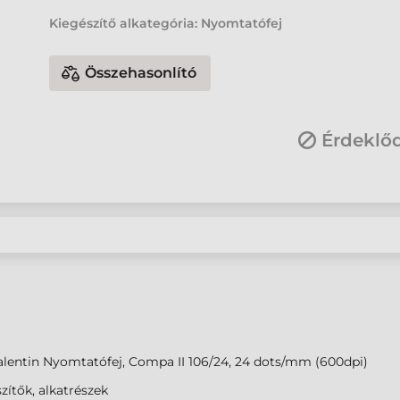
Kiegészítő alkategória: Nyomtatófej
Összehasonlító
Érdeklő
alentin Nyomtatófej, Compa II 106/24, 24 dots/mm (600dpi)
zítők, alkatrészek