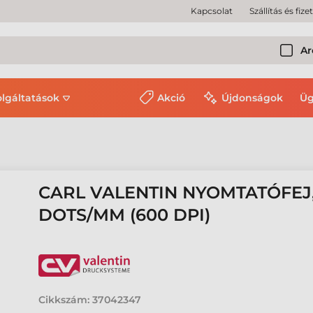
Kapcsolat
Szállítás és fize
Ar
olgáltatások
Akció
Újdonságok
Üg
CARL VALENTIN NYOMTATÓFEJ, 
DOTS/MM (600 DPI)
Cikkszám:
37042347