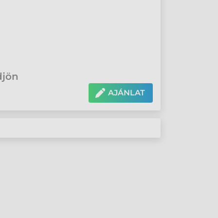
djön
AJÁNLAT