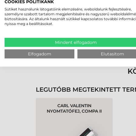
2026-05-29
COOKIES POLITIKÁNK
Sütiket használunk látogatóink elemzésére, weboldalunk fejlesztésére,
személyre szabott tartalom megjelenítésére és nagyszerű weboldalélm
biztosítására. Az általunk használt sütikkel kapcsolatos további informác
nyissa meg a beállításokat.
Mindent elfogadom
Rendben volt a rendelésem
Olvass tovább
Elfogadom
Elutasítom
K
LEGUTÓBB MEGTEKINTETT TE
CARL VALENTIN
NYOMTATÓFEJ, COMPA II
106/24, 24 DOTS/MM (600 DPI)