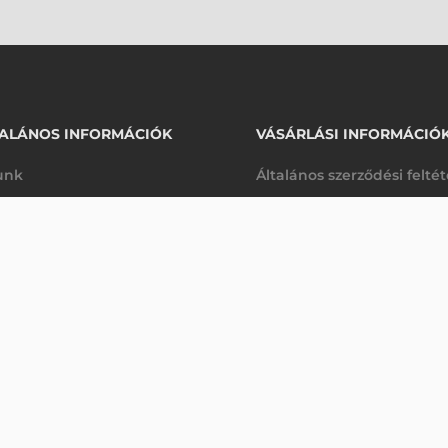
ALÁNOS INFORMÁCIÓK
VÁSÁRLÁSI INFORMÁCIÓ
unk
Általános szerződési felté
rhetőségek
Adatkezelési tájékoztató
OMPA II 106/24, 24 DOTS/MM (600 DPI)
arancia
Szállítási és fizetési feltét
Érdeklődjön
K
Jogi nyilatkozat
káink
Elállás a szerződéstől
k végleges törlése
Utalásos fizetési lehetősé
p-Desk
Legyen viszonteladónk