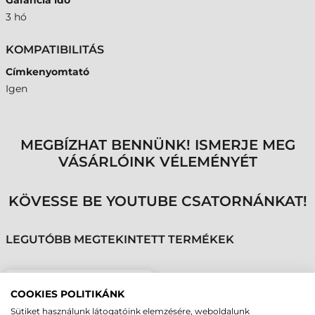
Garancia idő
3 hó
KOMPATIBILITÁS
Címkenyomtató
Igen
MEGBÍZHAT BENNÜNK! ISMERJE MEG
VÁSÁRLÓINK VÉLEMÉNYÉT
KÖVESSE BE YOUTUBE CSATORNÁNKAT!
LEGUTÓBB MEGTEKINTETT TERMÉKEK
CARL VALENTIN
COOKIES POLITIKÁNK
NYOMTATÓFEJ,
Sütiket használunk látogatóink elemzésére, weboldalunk
SPECTRA II 162/12, 12