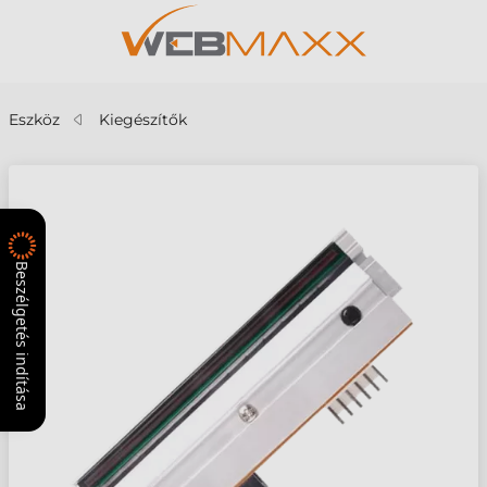
Eszköz
Kiegészítők
Beszélgetés indítása