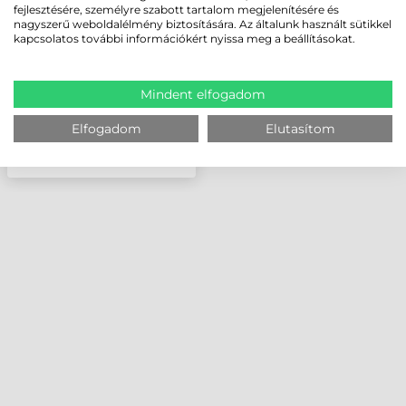
fejlesztésére, személyre szabott tartalom megjelenítésére és
DOTS/MM (300 DPI)
nagyszerű weboldalélmény biztosítására. Az általunk használt sütikkel
kapcsolatos további információkért nyissa meg a beállításokat.
Mindent elfogadom
Elfogadom
Elutasítom