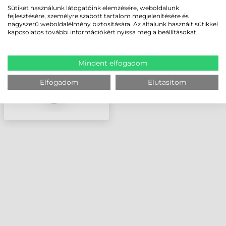
DATALOGIC
Sütiket használunk látogatóink elemzésére, weboldalunk
AKKUMULÁTOR, 3250
fejlesztésére, személyre szabott tartalom megjelenítésére és
MAH
nagyszerű weboldalélmény biztosítására. Az általunk használt sütikkel
kapcsolatos további információkért nyissa meg a beállításokat.
Mindent elfogadom
Elfogadom
Elutasítom