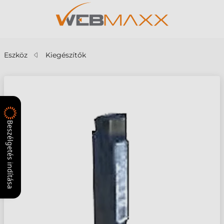
Eszköz
Kiegészítők
Beszélgetés indítása