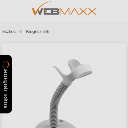
Eszköz
Kiegészítők
Beszélgetés indítása