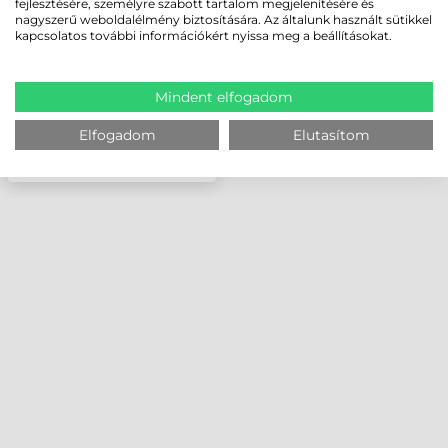
fejlesztésére, személyre szabott tartalom megjelenítésére és
nagyszerű weboldalélmény biztosítására. Az általunk használt sütikkel
kapcsolatos további információkért nyissa meg a beállításokat.
Mindent elfogadom
Elfogadom
Elutasítom