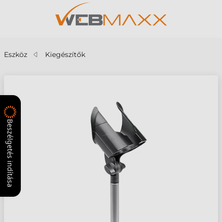
Eszköz
Kiegészítők
Beszélgetés indítása