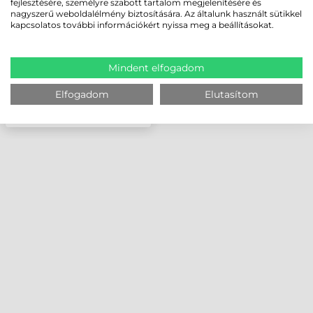
fejlesztésére, személyre szabott tartalom megjelenítésére és
nagyszerű weboldalélmény biztosítására. Az általunk használt sütikkel
kapcsolatos további információkért nyissa meg a beállításokat.
Mindent elfogadom
Elfogadom
Elutasítom