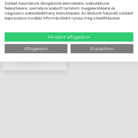
INTELLIGENS-
Sütiket használunk látogatóink elemzésére, weboldalunk
fejlesztésére, személyre szabott tartalom megjelenítésére és
AUTOMATA, FEHÉR,
nagyszerű weboldalélmény biztosítására. Az általunk használt sütikkel
HD3100, HD3430
kapcsolatos további információkért nyissa meg a beállításokat.
Mindent elfogadom
Elfogadom
Elutasítom