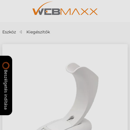
Eszköz
Kiegészítők
Beszélgetés indítása