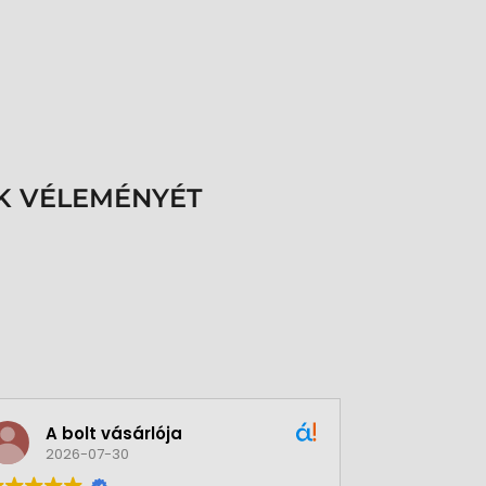
K VÉLEMÉNYÉT
A bolt vásárlója
Green
2026-07-30
2026-