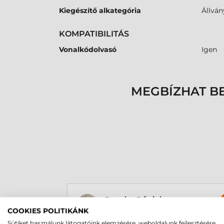
Kiegészítő alkategória
Állván
KOMPATIBILITÁS
Vonalkódolvasó
Igen
MEGBÍZHAT B
Rucska Dániel
2026-05-29
COOKIES POLITIKÁNK
Sütiket használunk látogatóink elemzésére, weboldalunk fejlesztésére,