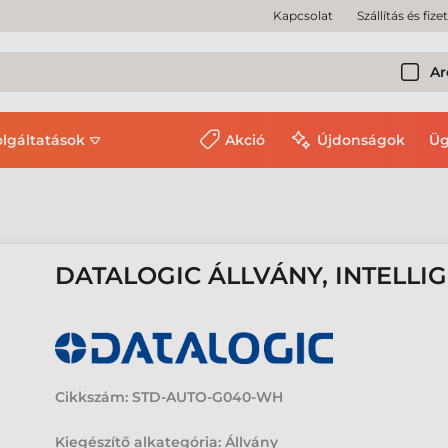
Kapcsolat
Szállítás és fize
Ar
olgáltatások
Akció
Újdonságok
Üg
DATALOGIC ÁLLVÁNY, INTELLI
Cikkszám:
STD-AUTO-G040-WH
Kiegészítő alkategória: Állvány