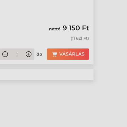
9 150 Ft
nettó
(
11 621 Ft
)
VÁSÁRLÁS
db