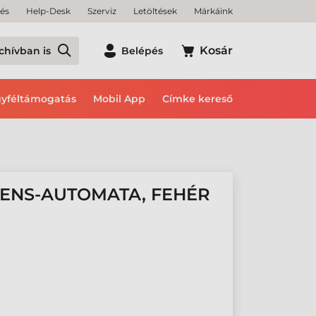
tés
Help-Desk
Szerviz
Letöltések
Márkáink
Kosár
chívban is
Belépés
yféltámogatás
Mobil App
Címke kereső
GENS-AUTOMATA, FEHÉR