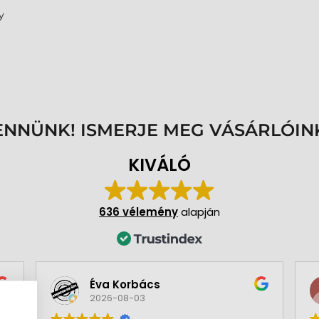
y
ENNÜNK! ISMERJE MEG VÁSÁRLÓIN
KIVÁLÓ
636 vélemény
alapján
Éva Korbács
2026-08-03