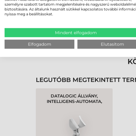
személyre szabott tartalom megjelenítésére és nagyszerű weboldalélm
biztosítására. Az általunk használt sütikkel kapcsolatos további informác
nyissa meg a beállításokat.
Mindent elfogadom
Rendben volt a rendelésem
Olvass tovább
Elfogadom
Elutasítom
K
LEGUTÓBB MEGTEKINTETT TE
DATALOGIC ÁLLVÁNY,
INTELLIGENS-AUTOMATA,
FEHÉR