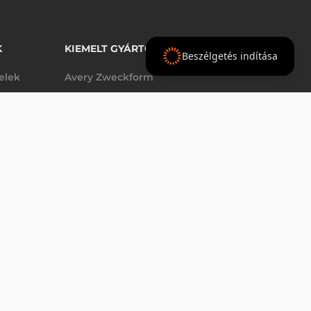
K
KIEMELT GYÁRTÓINK
Beszélgetés indítása
telek
Avery Zweckform
Datalogic
elek
Epson
VÁSÁRLÁS
db
Godex
Tezeko
g
TSC
Zebra