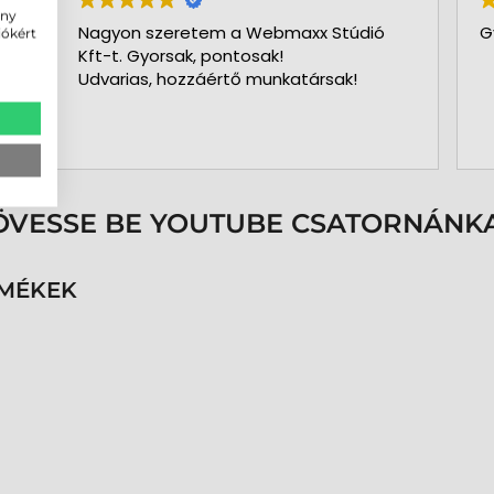
ény
Nagyon szeretem a Webmaxx Stúdió
G
iókért
Kft-t. Gyorsak, pontosak!
Udvarias, hozzáértő munkatársak!
ÖVESSE BE YOUTUBE CSATORNÁNKA
RMÉKEK