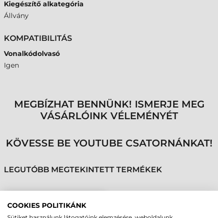
Kiegészítő alkategória
Állvány
KOMPATIBILITÁS
Vonalkódolvasó
Igen
MEGBÍZHAT BENNÜNK! ISMERJE MEG
VÁSÁRLÓINK VÉLEMÉNYÉT
KÖVESSE BE YOUTUBE CSATORNÁNKAT!
LEGUTÓBB MEGTEKINTETT TERMÉKEK
DATALOGIC ÁLLVÁNY,
COOKIES POLITIKÁNK
INTELLIGENS-
Sütiket használunk látogatóink elemzésére, weboldalunk