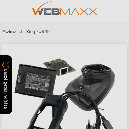
Eszköz
Kiegészítők
Beszélgetés indítása