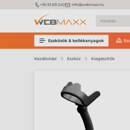
m_phone
m_email
+36 33 631 240
info@webmaxx.hu
Eszközök & kellékanyagok
Sz
Kezdőoldal
Eszköz
Kiegészítők