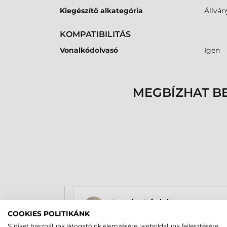
Kiegészítő alkategória
Állván
KOMPATIBILITÁS
Vonalkódolvasó
Igen
MEGBÍZHAT B
Rucska Dániel
2026-05-29
COOKIES POLITIKÁNK
Sütiket használunk látogatóink elemzésére, weboldalunk fejlesztésére,