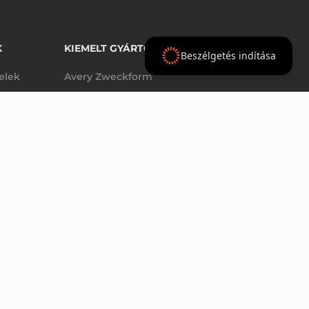
K
KIEMELT GYÁRTÓINK
Beszélgetés indítása
telek
Avery Zweckform
Datalogic
elek
Epson
VÁSÁRLÁS
db
Godex
Tezeko
g
TSC
Zebra