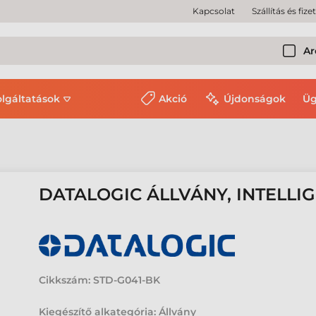
Kapcsolat
Szállítás és fize
Ar
olgáltatások
Akció
Újdonságok
Üg
DATALOGIC ÁLLVÁNY, INTELLI
Cikkszám:
STD-G041-BK
Kiegészítő alkategória: Állvány