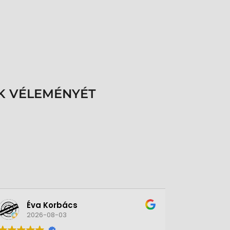
K VÉLEMÉNYÉT
Éva Korbács
A bol
2026-08-03
2026-