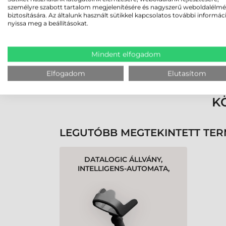
személyre szabott tartalom megjelenítésére és nagyszerű weboldalélm
biztosítására. Az általunk használt sütikkel kapcsolatos további informác
nyissa meg a beállításokat.
Mindent elfogadom
Rendben volt a rendelésem
Olvass tovább
Elfogadom
Elutasítom
K
LEGUTÓBB MEGTEKINTETT TE
DATALOGIC ÁLLVÁNY,
INTELLIGENS-AUTOMATA,
FEKETE