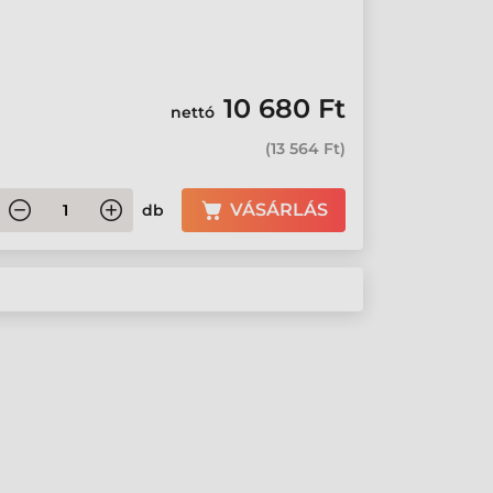
10 680 Ft
nettó
(
13 564 Ft
)
VÁSÁRLÁS
db