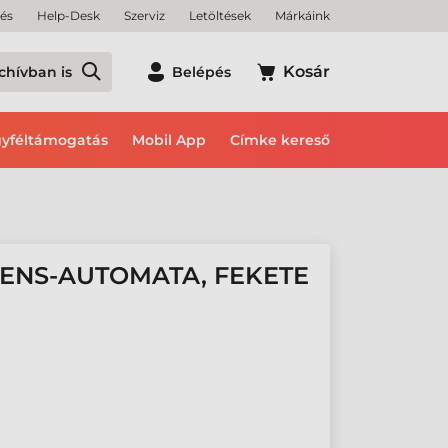
tés
Help-Desk
Szerviz
Letöltések
Márkáink
Kosár
chívban is
Belépés
yféltámogatás
Mobil App
Címke kereső
GENS-AUTOMATA, FEKETE