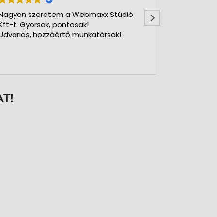
agyon szeretem a Webmaxx Stúdió
Gyors precíz
ft-t. Gyorsak, pontosak!
dvarias, hozzáértő munkatársak!
T!