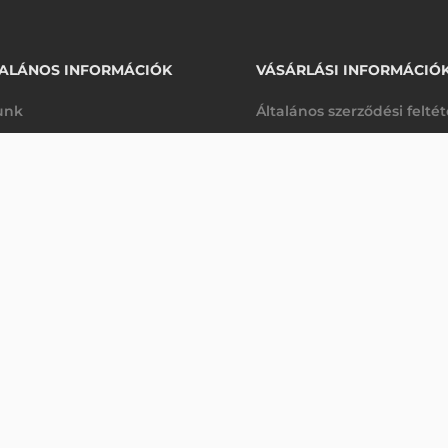
ALÁNOS INFORMÁCIÓK
VÁSÁRLÁSI INFORMÁCIÓ
unk
Általános szerződési felté
rhetőségek
Adatkezelési tájékoztató
10 680 Ft
ENS-AUTOMATA, FEKETE
nettó
arancia
Szállítási és fizetési feltét
kanap
(
13 564 Ft
)
K
Jogi nyilatkozat
káink
Elállás a szerződéstől
k végleges törlése
Utalásos fizetési lehetősé
p-Desk
Legyen viszonteladónk