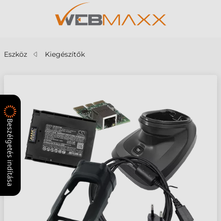
Eszköz
Kiegészítők
Beszélgetés indítása