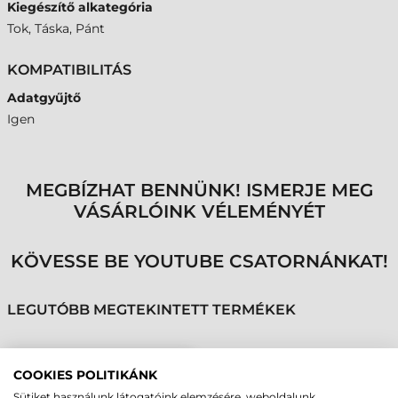
Kiegészítő alkategória
Tok, Táska, Pánt
KOMPATIBILITÁS
Adatgyűjtő
Igen
MEGBÍZHAT BENNÜNK! ISMERJE MEG
VÁSÁRLÓINK VÉLEMÉNYÉT
KÖVESSE BE YOUTUBE CSATORNÁNKAT!
LEGUTÓBB MEGTEKINTETT TERMÉKEK
DATALOGIC GUMI
COOKIES POLITIKÁNK
VÉDŐTOK, MEMOR 1 -
Sütiket használunk látogatóink elemzésére, weboldalunk